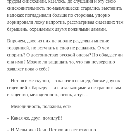
трудом снисходили, казалось, до слушания и эту свою
снисходительность по-мальчишески старались выставить
напоказ: поглядывали больше по сторонам, упорно
лорнировали ложу напротив, рассматривая сидевших там
барышень, охраняемых двумя пожилыми дамами.
Впрочем, двое из них не вполне разделяли мнение
товарищей, но вступать в спор не решались. О чем
спорить? О достоинствах русской оперы? Но обладает ли
она ими? Можно ли защищать то, что так неуверенно
заявляет пока о себе?
– Нет, все же скучно, – заключил офицер, ближе других
сидевший к барьеру, – и с итальянцами я не сравню: там
изящество, мелодичность, огонь, а тут…
– Мелодичность, положим, есть.
– Какая же, друг, помилуй!
– И Мельника Осип Петров играет отменно.