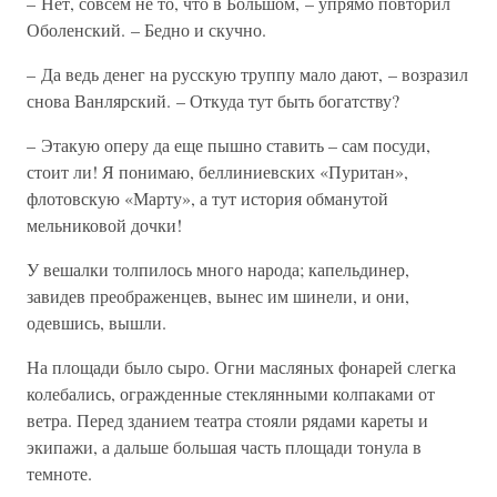
– Нет, совсем не то, что в Большом, – упрямо повторил
Оболенский. – Бедно и скучно.
– Да ведь денег на русскую труппу мало дают, – возразил
снова Ванлярский. – Откуда тут быть богатству?
– Этакую оперу да еще пышно ставить – сам посуди,
стоит ли! Я понимаю, беллиниевских «Пуритан»,
флотовскую «Марту», а тут история обманутой
мельниковой дочки!
У вешалки толпилось много народа; капельдинер,
завидев преображенцев, вынес им шинели, и они,
одевшись, вышли.
На площади было сыро. Огни масляных фонарей слегка
колебались, огражденные стеклянными колпаками от
ветра. Перед зданием театра стояли рядами кареты и
экипажи, а дальше большая часть площади тонула в
темноте.