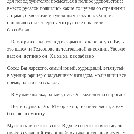
дал повод хулителям посмеяться в полное удовольствие:
вместо русалок появились какие-то чучела со странными
лицами, с хвостами и туловищами окуней. Один из
спорщиков стал уверять, что русалке наклеили
бакенбарды:
– Всмотритесь-ка, господа: форменная карикатура! Ведь
это шарж на Гедеонова из театральной дирекции. Уверяю
вас: он, истинно он! Ха-ха-ха, как забавно!
Сосед Ванлярского, самый юный, худощавый, затянутый
в мундир офицер с задумчивым взглядом, молчавший все
время, на этот раз сказал:
– В музыке шаржа, однако, нет. Она мелодична и трогает.
– Вот и слушай. Это, Мусоргский, по твоей части, а нам
больше невмоготу.
Мусоргский не отозвался. В душе его что-то восставало
против суждений товарищей: музыка оперы по временам