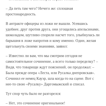
– Да петь там чего? Нечего же: сплошная
простонародность.
В антракте офицеры из ложи не вышли. Усевшись
удобнее, друг против друга, они угощались апельсинами,
шоколадом, шутливо спорили насчет того, улыбнулась ли
барышня в ложе напротив и кому именно. Один, желая
щегольнуть своими знаниями, заявил:
– Известно ли вам, что мы смотрим сегодня не
самостоятельное сочинение, а всего только переделку? –
Видя, что товарищи ждут пояснений, он продолжал: –
Была прежде опера «Леста, или Русалка днепровская».
Сочинил ее немец Кауэр, шла когда-то на сцене. Вот с
нее-то свою «Русалку» Даргомыжский и списал.
Тут спор чуть было не разгорелся:
– Нет, это сочинение оригинальное!