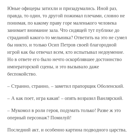
Юные офицеры затихли и призадумались. Иной раз,
правда, то один, то другой пожимал плечами, словно не
понимая, по какому праву горе маленького человека
занимает внимание зала. Что сидящей тут публике до
страданий какого-то мельника? Ответить на это не сумел
бы никто, и только Осип Петров своей благородной
игрой как бы отвечал всем, кто испытывал недоумение.
Но в ответе его было нечто оскорблявшее достоинство
императорской сцены, и это вызывало даже
беспокойство.
– Странно, странно, – заметил прапорщик Оболенский.
– А как поет, игра какая! – опять возразил Ванлярский.
– Мукомол в роли героя, подумать только! Разве ж это
оперный персонаж? Помилуй!
Последний акт, и особенно картина подводного царства,