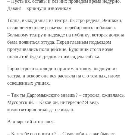
– Пусть их, оставь: и без них проведем время недурно.
Давай! – крикнули извозчикам.
Толпа, выходившая из театра, быстро редела. Экипажи,
оставшиеся после разъезда, перебирались поближе к
Большому театру в надежде на публику, которая должна
была появиться оттуда. Перед главным подъездом
прогуливались полицейские. Будочник стоял возле
полосатой будки; рядом с ним сидела собака.
Город строго и холодно принимал толпу, шедшую из
театра, и вскоре она вся растаяла на его темных, плохо
освещенных улицах.
– Так ты Даргомыжского знаешь? – спросил, оживляясь,
Мусоргский. – Каков он, интересно? Я ведь
композиторов никогда не видал.
Ванлярский отозвался:
– Как тебе его описать?… Самолюбив, даже бывает