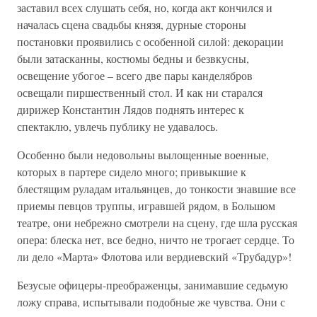
заставил всех слушать себя, но, когда акт кончился и
началась сцена свадьбы князя, дурные стороны
постановки проявились с особенной силой: декорации
были затасканны, костюмы бедны и безвкусны,
освещение убогое – всего две пары канделябров
освещали пиршественный стол. И как ни старался
дирижер Константин Лядов поднять интерес к
спектаклю, увлечь публику не удавалось.
Особенно были недовольны вылощенные военные,
которых в партере сидело много; привыкшие к
блестящим руладам итальянцев, до тонкости знавшие все
приемы певцов труппы, игравшей рядом, в Большом
театре, они небрежно смотрели на сцену, где шла русская
опера: блеска нет, все бедно, ничто не трогает сердце. То
ли дело «Марта» Флотова или вердиевский «Трубадур»!
Безусые офицеры-преображенцы, занимавшие седьмую
ложу справа, испытывали подобные же чувства. Они с