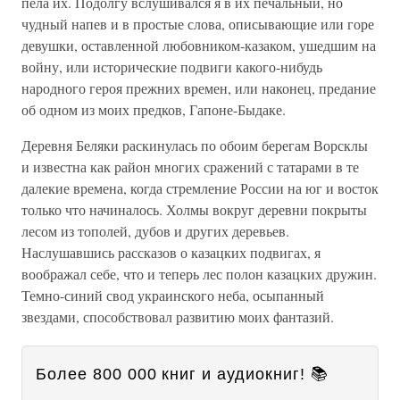
пела их. Подолгу вслушивался я в их печальный, но
чудный напев и в простые слова, описывающие или горе
девушки, оставленной любовником-казаком, ушедшим на
войну, или исторические подвиги какого-нибудь
народного героя прежних времен, или наконец, предание
об одном из моих предков, Гапоне-Быдаке.
Деревня Беляки раскинулась по обоим берегам Ворсклы
и известна как район многих сражений с татарами в те
далекие времена, когда стремление России на юг и восток
только что начиналось. Холмы вокруг деревни покрыты
лесом из тополей, дубов и других деревьев.
Наслушавшись рассказов о казацких подвигах, я
воображал себе, что и теперь лес полон казацких дружин.
Темно-синий свод украинского неба, осыпанный
звездами, способствовал развитию моих фантазий.
Более 800 000 книг и аудиокниг! 📚