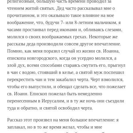
религиозный, большую часть времени проводил за
чтением житий святых. Дед часто рассказывал мне о
прочитанном, и это оказывало такое влияние на мое
воображение, что, будучи 7- или 8-летним мальчиком, я
часами простаивал перед иконами и, обливаясь слезами,
молился о своих воображаемых грехах. Некоторые же
рассказы деда производили совсем другое впечатление.
Помню, как меня поразил случай из жизни св. Иоанна,
епископа новгородского, когда он усердно молился, а
злой дух, всеми способами стараясь смутить его, прыгнул
в чан с водою, стоявший в келье, а святой муж поспешил
перекрестить чан и тем закабалил черта. Черт взмолился,
чтобы его выпустили, и обещал сделать все, что пожелает
св. Иоанн. Епископ пожелал быть немедленно
перенесенным в Иерусалим, и в ту же ночь они съездили
туда и обратно, и святой освободил черта.
Рассказ этот произвел на меня большое впечатление: я
заплакал, но в то же время желал, чтобы и мне