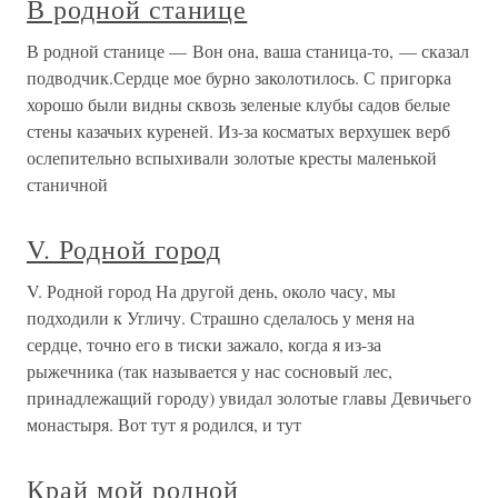
В родной станице
В родной станице — Вон она, ваша станица-то, — сказал
подводчик.Сердце мое бурно заколотилось. С пригорка
хорошо были видны сквозь зеленые клубы садов белые
стены казачьих куреней. Из-за косматых верхушек верб
ослепительно вспыхивали золотые кресты маленькой
станичной
V. Родной город
V. Родной город На другой день, около часу, мы
подходили к Угличу. Страшно сделалось у меня на
сердце, точно его в тиски зажало, когда я из-за
рыжечника (так называется у нас сосновый лес,
принадлежащий городу) увидал золотые главы Девичьего
монастыря. Вот тут я родился, и тут
Край мой родной