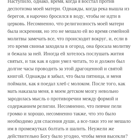
Наступило, однако, время, когда я восстал против
деспотизма моей матери. Однажды, когда река вышла из
берегов, я нарочно бросился в воду, чтобы не идти в
церковь. Несомненно, что религиозность моей матери
была искренняя, но это не мешало ей во время семейной
молитвы замечать все, что происходит вокруг, и, если в
это время свинья заходила в огород, она бросала молитву
и бежала за ней. Иногда ей хотелось послушать жития
святых, и так как я один умел читать, то и должен был
долгие часы проводить за этой драгоценной и святой
книгой. Однажды я забыл, что была пятница, и меня
поймали, как я поедал хлеб с молоком. После того, как
мать наказала меня, в моем детском мозгу невольно
зародилась мысль о противоречии между формой и
содержанием религии. Несомненно, что певчие пели
громко и хорошо, несомненно также, что это было
необходимо для спасения души, а все-таки это не мешало
им в промежутках болтать и шалить. Неужели же
действительно Богу было угодно, чтобы меня высекли?