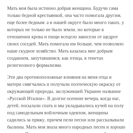
Мать моя была истинно добрая женщина. Будучи сама
только бедной крестьянкой, она часто помогала другим,
еще более бедным: а в нашей округе было много таких, у
которых не только не было земли, но которые в
отношении крова и пищи всецело зависели от щедрот
своих соседей. Мать помогала им больше, чем позволяло
наше скудное хозяйство. Мать казалась мне добрым
созданием, запутавшимся, как птица, в тенетах
религиозного формализма.
Эти два противоположные влияния на меня отца и
матери смягчались и получали поэтическую окраску от
окружающей природы, заслужившей Украине название
«Русской Италии». В долгие осенние вечера, когда нас,
детей, посылали спать и мы укладывались кучей на полу
под самодельным войлочным одеялом, женщины
садились за пряжу, причем пели песни или рассказывали
былины. Мать моя знала много народных песен и хорошо