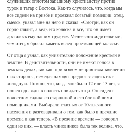
служивших оплотом западному христианству против
турок и татар с Востока. Как-то случилось, что, когда мы
все сидели на призбе и проезжал богатый помещик, отец,
смеясь, указал мне на него и сказал: «Смотри, как он
гордо глядит, а ведь его коляска и все, что он имеет,
досталось ему нашим трудом». Менее снисходительный,
чем отец, я бросил камень вслед проезжающей коляске.
От отца я узнал, как унизительно положение крестьян в
земстве. В действительности, они не имеют голоса в
земских делах, так как, при всяком неприятном заявлении
с их стороны, немедля находят предлог засадить их в
холодную. Помню, что, когда мне было 12 или 13 лет, я
пошел однажды в волость повидать отца. Он сидел в
волостном садике со старшиной и его ближайшими
помощниками. Выбирали гласных от 10-тысячного
населения и разговаривали о том, как было в прежние
времена и как теперь. «В прежние времена — говорил
один из них, — власть чиновников была так велика, что,