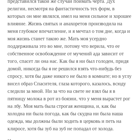
представился такой же случай поймать черта. Дух
религии, несмотря на фантастичность тех форм, в
которых он мне являлся, имел на меня сильное и хорошее
влияние. Жизнь святых и анахоретов производила на
меня глубокое впечатление, и я мечтал о том дне, когда и
моя жизнь станет такою же. Мать моя усердно
поддерживала это во мне, потому что верила, что ее
собственное освобождение от мучений ада зависит от
того, спасет ли она нас. Как бы я ни был голоден, придя
домой, никогда бы я не решился взять что-нибудь без
спросу, хотя бы даже никого не было в комнате; но в углу
висел образ Спасителя, глаза которого, казалось, всюду
следили за мной. Ни за что на свете не взял бы я в
пятницу молока в рот из боязни, что у меня вырастет рог
на лбу. Моя мать была строгая женщина, и, как бы
холодна ни была погода, как бы скудна ни была наша
одежда, мы должны были ходить в церковь и петь на
клиросе, хотя бы зуб на зуб не попадал от холода.