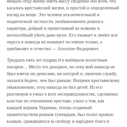
мешало отцу моему иметь массу сведений обо всем, что
касалось крестьянской жизни, и простой и определенный
взгляд на вещи. Это человек исключительной и
педантичной честности, необыкновенно ровного
характера, добрый и приветливый ко всякому и
неспособный убить даже мухи. Его уважает и любит вся
округа и никогда не называет по имени только, а
прибавляет и отчество — Аполлон Федорович.
Тридцать пять лет подряд его выбирали волостным
писарем… Место это доходное, но отец мой никогда не
брал взяток ни деньгами, ни натурой и, окончив службу,
оказался беднее, чем был раньше. Вопреки крестьянскому
обыкновению, отец никогда не бил детей. Из его
разговоров я узнал о всех несправедливостях, сделанных
властью по отношению крестьян, узнал о том, как
каждый вершок Украины, теперь отданный
правительством разным тунеядцам, был полит кровью
казаков, сражавшихся за свободу и народное благо и