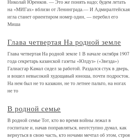
Николай Юренков. — Это же понять надо; будем летать
на «МИГах» вблизи от Ленинграда.— И Адмиралтейская
игла станет ориентиром номер один, — перебил его
Миша
Глава четвертая На родной земле
Глава четвертая На родной земле 1 В начале октября 1907
года секретарь казанской газеты «Юлдуз» («Звезда»)
Галиасгар Камал сидел за работой. Раздался стук в дверь,
и вошел невысокий худощавый юноша, почти подросток.
На нем был не то казакин, не то летнее пальто, на ногах
не то
В родной семье
В родной семье Тот, кто во время войны лежал в
госпитале и, начав поправляться, неотступно думал, как
вернуться в свою часть, кто ночами мечтал об этом, строя