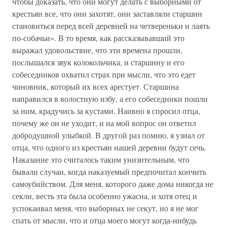
чтобы доказать, что они могут делать с выборными от
крестьян все, что они захотят, они заставляли старшин
становиться перед всей деревней на четвереньки и лаять
по-собачьи». В то время, как рассказывавший это
выражал удовольствие, что эти времена прошли,
послышался звук колокольчика, и старшину и его
собеседников охватил страх при мысли, что это едет
чиновник, который их всех арестует. Старшина
направился в волостную избу, а его собеседники пошли
за ним, крадучись за кустами. Наивно я спросил отца,
почему же он не уходит, и на мой вопрос он ответил
добродушной улыбкой. В другой раз помню, я узнал от
отца, что одного из крестьян нашей деревни будут сечь.
Наказание это считалось таким унизительным, что
бывали случаи, когда наказуемый предпочитал кончить
самоубийством. Для меня, которого даже дома никогда не
секли, весть эта была особенно ужасна, и хотя отец и
успокаивал меня, что выборных не секут, но я не мог
спать от мысли, что и отца моего могут когда-нибудь