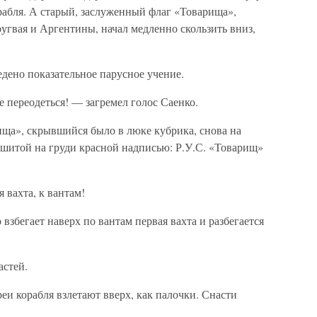
рабля. А старый, заслуженный флаг «Товарища»,
гвая и Аргентины, начал медленно скользить вниз,
дено показательное парусное учение.
е переодеться! — загремел голос Саенко.
ища», скрывшийся было в люке кубрика, снова на
ышитой на груди красной надписью: Р.У.С. «Товарищ»
 вахта, к вантам!
 взбегает наверх по вантам первая вахта и разбегается
астей.
и корабля взлетают вверх, как палочки. Снасти