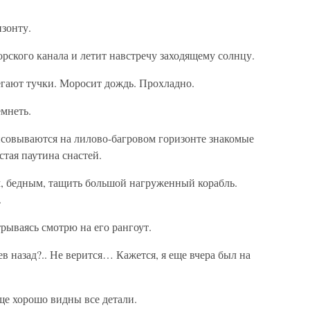
изонту.
рского канала и летит навстречу заходящему солнцу.
гают тучки. Моросит дождь. Прохладно.
мнеть.
исовываются на лилово-багровом горизонте знакомые
тая паутина снастей.
м, бедным, тащить большой нагруженный корабль.
.
ываясь смотрю на его рангоут.
в назад?.. Не верится… Кажется, я еще вчера был на
ще хорошо видны все детали.