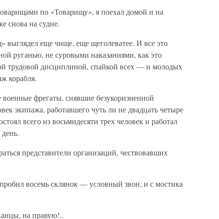
товарищами по «Товарищу», я поехал домой и на
же снова на судне.
» выглядел еще чище, еще щеголеватее. И все это
ной руганью, не суровыми наказаниями, как это
кой трудовой дисциплиной, спайкой всех — и молодых
ж корабля.
е военные фрегаты, сиявшие безукоризненной
овек экипажа, работавшего чуть ли не двадцать четыре
стоял всего из восьмидесяти трех человек и работал
 день.
раться представители организаций, чествовавших
пробил восемь склянок — условный звон, и с мостика
анцы, на правую!..