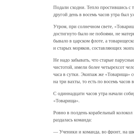
Подали сходни. Тепло простившись с 
другой день в восемь часов утра был у
Утром, при солнечном свете, «Товарищ
достигнуто было не побоями, не матер
бывало в царском флоте, а товарищес
и старых моряков, составляющих экипа
Не надо забывать, что старые парусны
чистотой, имели более четырехсот чел
часа в сутки. Экипаж же «Товарища» со
на три вахты, то есть по восемь часов в
С одиннадцати часов утра начали соби
«Товарища».
Ровно в полдень корабельный колокол 
раздалась команда:
— Ученики и команда, во фронт, на шк