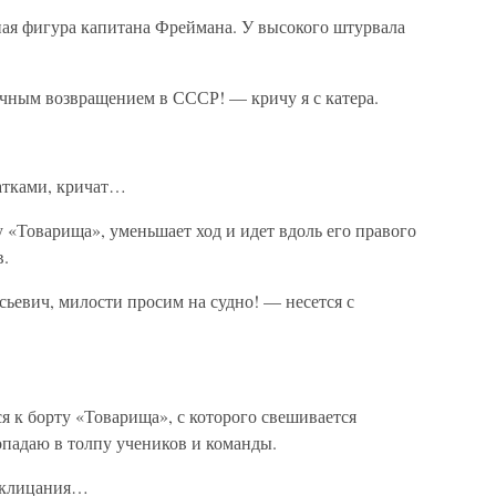
ная фигура капитана Фреймана. У высокого штурвала
чным возвращением в СССР! — кричу я с катера.
атками, кричат…
у «Товарища», уменьшает ход и идет вдоль его правого
в.
ьевич, милости просим на судно! — несется с
я к борту «Товарища», с которого свешивается
опадаю в толпу учеников и команды.
осклицания…