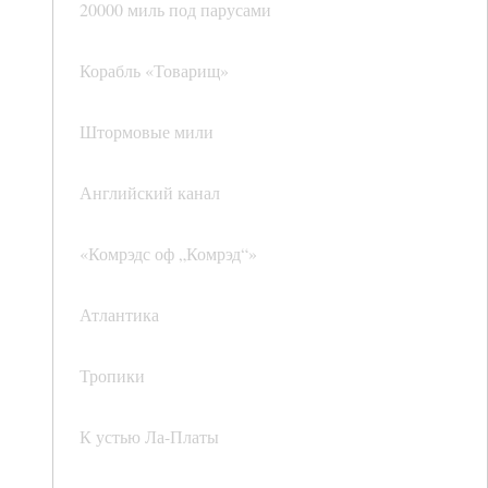
20000 миль под парусами
Корабль «Товарищ»
Штормовые мили
Английский канал
«Комрэдс оф „Комрэд“»
Атлантика
Тропики
К устью Ла-Платы