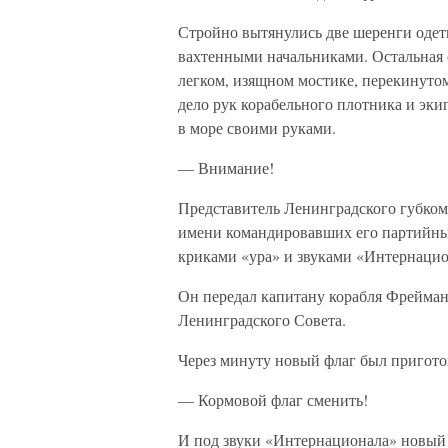
Стройно вытянулись две шеренги одет
вахтенными начальниками. Остальная 
легком, изящном мостике, перекинутом
дело рук корабельного плотника и эки
в море своими руками.
— Внимание!
Представитель Ленинградского губком
имени командировавших его партийных
криками «ура» и звуками «Интернацио
Он передал капитану корабля Фрейма
Ленинградского Совета.
Через минуту новый флаг был пригото
— Кормовой флаг сменить!
И под звуки «Интернационала» новый ф