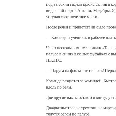
под высокий гафель крюйс-салинга ко
видавший порты Англии, Мадейры, Уру
уступая свое почетное место.
После речей и приветствий было прове
— Команда и ученики, в рабочее плать
Через несколько минут экипаж «Товар
палубе в синих вязаных фуфайках с в
Н.К.П.С.
— Паруса на фок-мачте ставить! Первая
Команда раздается за командой. Быстро
вдоль по реям.
Две другие вахты остаются внизу, у сн
Двадцатиметровые трехтонные марса-ре
тянутся бегом по палубе.