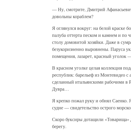
— Ну, смотрите, Дмитрий Афанасьевич
довольны кораблем?
Я оглянулся вокруг: на белой краске 
палуба оттерта песком и камнем и по
столу домовитой хозяйки. Даже в сумр
безукоризненно выровнены. Паруса ука
помещения, лазарет, красный уголок —
В красном уголке целая коллекция по
республик: барельеф из Монтевидео с 
сделанный итальянскими рабочими в Р
Дувра…
Я крепко пожал руку и обнял Саенко. Я
судне — свидетельство острого морск
Скоро буксиры дотащили «Товарища» до
берегу.