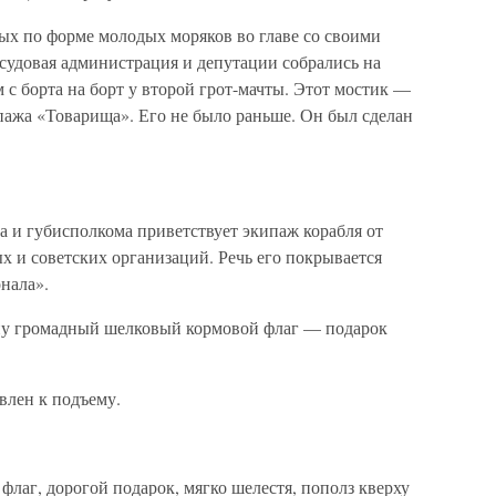
ых по форме молодых моряков во главе со своими
судовая администрация и депутации собрались на
 с борта на борт у второй грот-мачты. Этот мостик —
пажа «Товарища». Его не было раньше. Он был сделан
а и губисполкома приветствует экипаж корабля от
 и советских организаций. Речь его покрывается
нала».
ну громадный шелковый кормовой флаг — подарок
влен к подъему.
лаг, дорогой подарок, мягко шелестя, пополз кверху