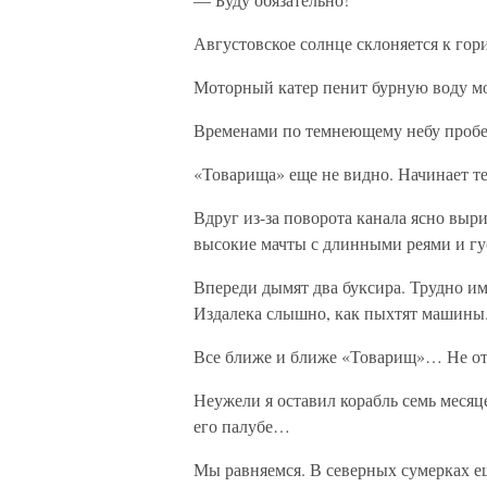
Августовское солнце склоняется к гор
Моторный катер пенит бурную воду мо
Временами по темнеющему небу пробе
«Товарища» еще не видно. Начинает те
Вдруг из-за поворота канала ясно выр
высокие мачты с длинными реями и гус
Впереди дымят два буксира. Трудно и
Издалека слышно, как пыхтят машины
Все ближе и ближе «Товарищ»… Не отр
Неужели я оставил корабль семь месяце
его палубе…
Мы равняемся. В северных сумерках е