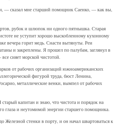
, — сказал мне старший помощник Саенко, — как вы,
бортов, рубок и шлюпок ни одного пятнышка. Старая
 чистоте не уступит хорошо выскобленному кухонному
аке вечера горит медь. Снасти вытянуты. Реи
таны и закреплены. Я прошел по палубам, заглянул в
 все сияет морской чистотой.
дарков от рабочих организаций южноамериканских
аллегорической фигурой труда, бюст Ленина,
осарио, металлические венки, вымпел от рабочих
 старый капитан и знаю, что чистота и порядок на
ого глаза и неутомимой энергии старшего помощника.
 Железной стенки в порту, и он начал швартоваться к