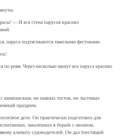
тянуты.
расы! — И вся стена парусов красиво
авый.
ся, паруса подтягиваются тяжелыми фестонами.
ить!
я по реям. Через несколько минут все паруса красиво
с шампанским, ни пьяных тостов, ни льстивых
кромный праздник.
полезное дело. Он практически подготовил для
 испытанных, закаленных в борьбе с океаном,
якому климату судоводителей. Он дал блестящий