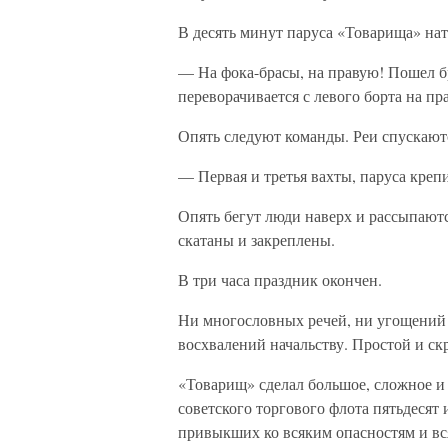
В десять минут паруса «Товарища» на
— На фока-брасы, на правую! Пошел б
переворачивается с левого борта на пр
Опять следуют команды. Реи спускают
— Первая и третья вахты, паруса креп
Опять бегут люди наверх и рассыпаютс
скатаны и закреплены.
В три часа праздник окончен.
Ни многословных речей, ни угощений 
восхвалений начальству. Простой и с
«Товарищ» сделал большое, сложное и 
советского торгового флота пятьдесят
привыкших ко всяким опасностям и вс