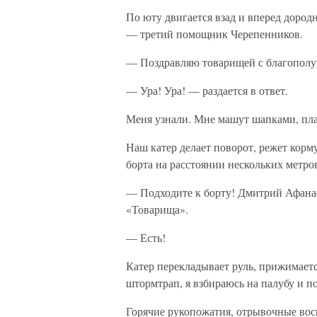
По юту двигается взад и вперед дород
— третий помощник Черепенников.
— Поздравляю товарищей с благополу
— Ура! Ура! — раздается в ответ.
Меня узнали. Мне машут шапками, пл
Наш катер делает поворот, режет корм
борта на расстоянии нескольких метро
— Подходите к борту! Дмитрий Афанас
«Товарища».
— Есть!
Катер перекладывает руль, прижимаетс
штормтрап, я взбираюсь на палубу и п
Горячие рукопожатия, отрывочные в