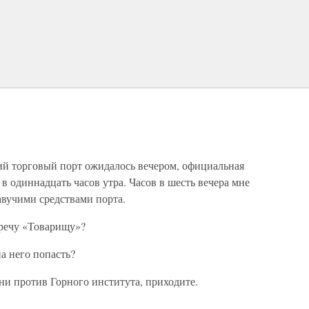
й торговый порт ожидалось вечером, официальная
 в одиннадцать часов утра. Часов в шесть вечера мне
вучими средствами порта.
тречу «Товарищу»?
а него попасть?
ани против Горного института, приходите.