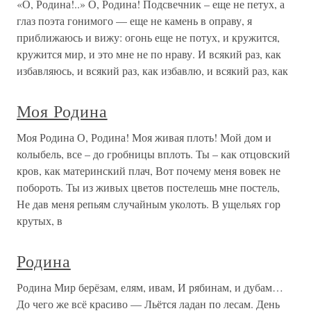
«О, Родина!..» О, Родина! Подсвечник – еще не петух, а
глаз поэта гонимого — еще не камень в оправу, я
приближаюсь и вижу: огонь еще не потух, и кружится,
кружится мир, и это мне не по нраву. И всякий раз, как
избавляюсь, и всякий раз, как избавлю, и всякий раз, как
Моя Родина
Моя Родина О, Родина! Моя живая плоть! Мой дом и
колыбель, все – до гробницы вплоть. Ты – как отцовский
кров, как материнский плач, Вот почему меня вовек не
побороть. Ты из живых цветов постелешь мне постель,
Не дав меня репьям случайным уколоть. В ущельях гор
крутых, в
Родина
Родина Мир берёзам, елям, ивам, И рябинам, и дубам…
До чего же всё красиво — Льётся ладан по лесам. День