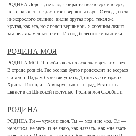
РОДИНА Дорога, петляя, взбирается все вверх и вверх,
пока, наконец, не достигает вершины горы. Отсюда, из-за
низкорослого ельника, видна другая гора, такая же
крутая, как эта, но с голой вершиной. У обочины лежит
замшелая каменная плита. Из-под белесого лишайника,
РОДИНА МОЯ
РОДИНА МОЯ Я пробираюсь по осколкам детских грез
В стране родной, Где все как будто происходит не всерьез
Со мной. Надо ж было так устать, Дотянув до возраста
Христа, Господи... А вокруг, как на парад, Вся страна
шагает в ад Широкой поступью. Родина моя Скорбна и
РОДИНА
РОДИНА Ты — чужая и своя, Ты — моя и не моя, Ты —
не мачеха, не мать, И не знаю, как назвать. Как мне звать
тебя, скажи, Онемевшая от лжи, Едва живая от угроз И