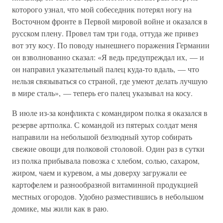
которого узнал, что мой собеседник потерял ногу на
Восточном фронте в Первой мировой войне и оказался в
русском плену. Провел там три года, оттуда же привез
вот эту косу. По поводу нынешнего поражения Германии
он взволнованно сказал: «Я ведь предупреждал их, — и
он направил указательный палец куда-то вдаль, — что
нельзя связываться со страной, где умеют делать лучшую
в мире сталь», — теперь его палец указывал на косу.
В июле из-за конфликта с командиром полка я оказался в
резерве артполка. С командой из пятерых солдат меня
направили на небольшой безлюдный хутор собирать
свежие овощи для полковой столовой. Один раз в сутки
из полка прибывала повозка с хлебом, солью, сахаром,
жиром, чаем и куревом, а мы доверху загружали ее
картофелем и разнообразной витаминной продукцией
местных огородов. Удобно разместившись в небольшом
домике, мы жили как в раю.