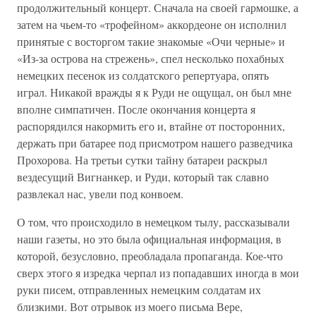
продолжительный концерт. Сначала на своей гармошке, а
затем на чьем-то «трофейном» аккордеоне он исполнил
принятые с восторгом такие знакомые «Очи черные» и
«Из-за острова на стрежень», спел несколько похабных
немецких песенок из солдатского репертуара, опять
играл. Никакой вражды я к Руди не ощущал, он был мне
вполне симпатичен. После окончания концерта я
распорядился накормить его и, втайне от посторонних,
держать при батарее под присмотром нашего разведчика
Прохорова. На третьи сутки тайну батареи раскрыл
вездесущий Вигнанкер, и Руди, который так славно
развлекал нас, увели под конвоем.
О том, что происходило в немецком тылу, рассказывали
наши газеты, но это была официальная информация, в
которой, безусловно, преобладала пропаганда. Кое-что
сверх этого я изредка черпал из попадавших иногда в мои
руки писем, отправленных немецким солдатам их
близкими. Вот отрывок из моего письма Вере,