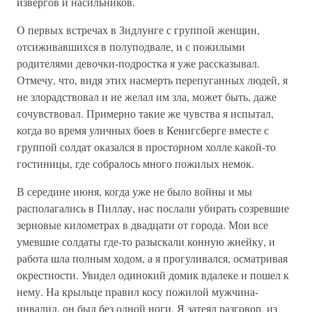
извергов и насильников.
О первых встречах в Зидлунге с группой женщин,
отсиживавшихся в полуподвале, и с пожилыми
родителями девочки-подростка я уже рассказывал.
Отмечу, что, видя этих насмерть перепуганных людей, я
не злорадствовал и не желал им зла, может быть, даже
сочувствовал. Примерно такие же чувства я испытал,
когда во время уличных боев в Кенигсберге вместе с
группой солдат оказался в просторном холле какой-то
гостиницы, где собралось много пожилых немок.
В середине июня, когда уже не было войны и мы
располагались в Пиллау, нас послали убирать созревшие
зерновые километрах в двадцати от города. Мои все
умевшие солдаты где-то разыскали конную жнейку, и
работа шла полным ходом, а я прогуливался, осматривая
окрестности. Увидел одинокий домик вдалеке и пошел к
нему. На крыльце правил косу пожилой мужчина-
инвалид, он был без одной ноги. Я затеял разговор, из