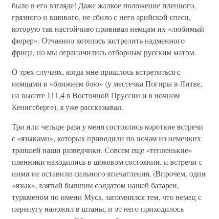
было в его взгляде! Даже жалкое положение пленного,
грязного и вшивого, не сбило с него арийской спеси,
которую так настойчиво прививал немцам их «любимый
фюрер». Отчаянно хотелось застрелить надменного
фрица, но мы ограничились отборным русским матом.
О трех случаях, когда мне пришлось встретиться с
немцами в «ближнем бою» (у местечка Погиры в Литве,
на высоте 111,4 в Восточной Пруссии и в ночном
Кенигсберге), я уже рассказывал.
Три или четыре раза у меня состоялись короткие встречи
с «языками», которых приводили по ночам из немецких
траншей наши разведчики. Совсем еще «тепленькие»
пленники находились в шоковом состоянии, и встречи с
ними не оставили сильного впечатления. (Впрочем, один
«язык», взятый бывшим солдатом нашей батареи,
туркменом по имени Муса, запомнился тем, что немец с
перепугу наложил в штаны, и от него приходилось