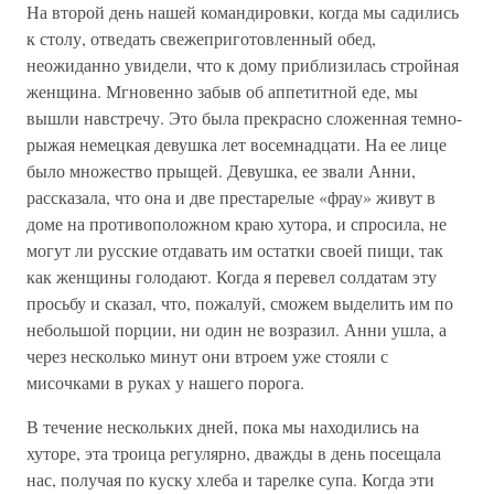
На второй день нашей командировки, когда мы садились
к столу, отведать свежеприготовленный обед,
неожиданно увидели, что к дому приблизилась стройная
женщина. Мгновенно забыв об аппетитной еде, мы
вышли навстречу. Это была прекрасно сложенная темно-
рыжая немецкая девушка лет восемнадцати. На ее лице
было множество прыщей. Девушка, ее звали Анни,
рассказала, что она и две престарелые «фрау» живут в
доме на противоположном краю хутора, и спросила, не
могут ли русские отдавать им остатки своей пищи, так
как женщины голодают. Когда я перевел солдатам эту
просьбу и сказал, что, пожалуй, сможем выделить им по
небольшой порции, ни один не возразил. Анни ушла, а
через несколько минут они втроем уже стояли с
мисочками в руках у нашего порога.
В течение нескольких дней, пока мы находились на
хуторе, эта троица регулярно, дважды в день посещала
нас, получая по куску хлеба и тарелке супа. Когда эти