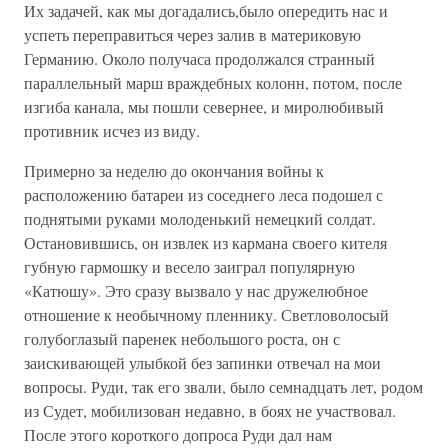
Их задачей, как мы догадались,было опередить нас и
успеть переправиться через залив в материковую
Германию. Около получаса продолжался странный
параллельный марш враждебных колонн, потом, после
изгиба канала, мы пошли севернее, и миролюбивый
противник исчез из виду.
Примерно за неделю до окончания войны к
расположению батареи из соседнего леса подошел с
поднятыми руками молоденький немецкий солдат.
Остановившись, он извлек из кармана своего кителя
губную гармошку и весело заиграл популярную
«Катюшу». Это сразу вызвало у нас дружелюбное
отношение к необычному пленнику. Светловолосый
голубоглазый паренек небольшого роста, он с
заискивающей улыбкой без запинки отвечал на мои
вопросы. Руди, так его звали, было семнадцать лет, родом
из Судет, мобилизован недавно, в боях не участвовал.
После этого короткого допроса Руди дал нам