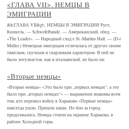
<ГЛАВА VII>. НЕМЦЫ В
ЭМИГРАЦИИ
&lt;ГЛАВА VII&gt;. НЕМЦЫ В ЭМИГРАЦИИ Руге,
Кинкель. — Schwefelbande. — Американский, обед. —
«The Leader». — Народный сход е St.-Martins Hall. — (D-r
Muller.) Немецкая эмиграция отличалась от других своим
тяжелым, скучным и сварливым характером. В ней не
было энтузиастов, как в итальянской, не было ни
«Вторые немцы»
«Вторые немцы» «Это было при „первых немцах“, а это
было при „вторых немцах“» — выражения знакомы всем
тем, кто пережил войну в Харькове.«Первые немцы»
навсегда ушли. Пришли наши. Но бои за город
продолжались. Немцы стояли на окраине Харькова, в
районе Холодной горы.