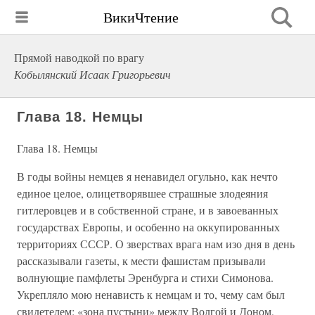
ВикиЧтение
Прямой наводкой по врагу
Кобылянский Исаак Григорьевич
Глава 18. Немцы
Глава 18. Немцы
В годы войны немцев я ненавидел огульно, как нечто
единое целое, олицетворявшее страшные злодеяния
гитлеровцев и в собственной стране, и в завоеванных
государствах Европы, и особенно на оккупированных
территориях СССР. О зверствах врага нам изо дня в день
рассказывали газеты, к мести фашистам призывали
волнующие памфлеты Эренбурга и стихи Симонова.
Укрепляло мою ненависть к немцам и то, чему сам был
свидетелем: «зона пустыни» между Волгой и Доном,