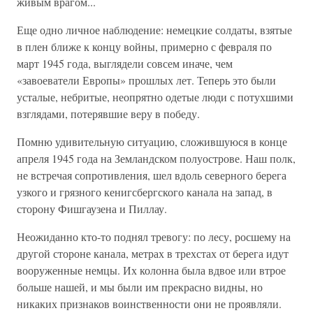
живым врагом...
Еще одно личное наблюдение: немецкие солдаты, взятые
в плен ближе к концу войны, примерно с февраля по
март 1945 года, выглядели совсем иначе, чем
«завоеватели Европы» прошлых лет. Теперь это были
усталые, небритые, неопрятно одетые люди с потухшими
взглядами, потерявшие веру в победу.
Помню удивительную ситуацию, сложившуюся в конце
апреля 1945 года на Земландском полуострове. Наш полк,
не встречая сопротивления, шел вдоль северного берега
узкого и грязного кенигсбергского канала на запад, в
сторону Фишгаузена и Пиллау.
Неожиданно кто-то поднял тревогу: по лесу, росшему на
другой стороне канала, метрах в трехстах от берега идут
вооруженные немцы. Их колонна была вдвое или втрое
больше нашей, и мы были им прекрасно видны, но
никаких признаков воинственности они не проявляли.