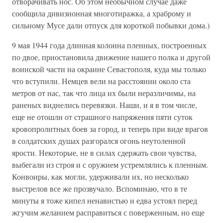
отворачивать нос. Об этом необычном случае даже
сообщила дивизионная многотиражка, а храброму и
сильному Мусе дали отпуск для короткой побывки дома.)
9 мая 1944 года длинная колонна пленных, построенных
по двое, приостановила движение нашего полка и другой
воинской части на окраине Севастополя, куда мы только
что вступили. Немцев вели на расстоянии около ста
метров от нас, так что лица их были неразличимы, на
раненых виднелись перевязки. Наши, и я в том числе,
еще не отошли от страшного напряжения пяти суток
кровопролитных боев за город, и теперь при виде врагов
в солдатских душах разгорался огонь неутоленной
ярости. Некоторые, не в силах сдержать свои чувства,
выбегали из строя и с оружием устремлялись к пленным.
Конвоиры, как могли, удерживали их, но несколько
выстрелов все же прозвучало. Вспоминаю, что в те
минуты я тоже кипел ненавистью и едва устоял перед
жгучим желанием расправиться с поверженным, но еще