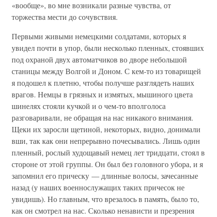
«вообще», во мне возникали разные чувства, от
торжества мести до сочувствия.
Первыми живыми немецкими солдатами, которых я
увидел почти в упор, были несколько пленных, стоявших
под охраной двух автоматчиков во дворе небольшой
станицы между Волгой и Доном. С кем-то из товарищей
я подошел к плетню, чтобы получше разглядеть наших
врагов. Немцы в грязных и измятых, мышиного цвета
шинелях стояли кучкой и о чем-то вполголоса
разговаривали, не обращая на нас никакого внимания.
Щеки их заросли щетиной, некоторых, видно, донимали
вши, так как они непрерывно почесывались. Лишь один
пленный, рослый худощавый немец лет тридцати, стоял в
стороне от этой группы. Он был без головного убора, и я
запомнил его прическу — длинные волосы, зачесанные
назад (у наших военнослужащих таких причесок не
увидишь). Но главным, что врезалось в память, было то,
как он смотрел на нас. Сколько ненависти и презрения