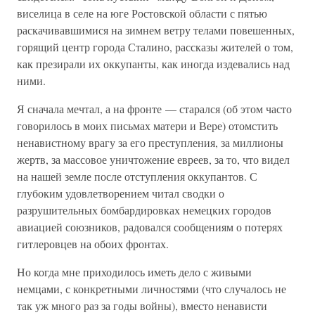
виселица в селе на юге Ростовской области с пятью
раскачивавшимися на зимнем ветру телами повешенных,
горящий центр города Сталино, рассказы жителей о том,
как презирали их оккупанты, как иногда издевались над
ними.
Я сначала мечтал, а на фронте — старался (об этом часто
говорилось в моих письмах матери и Вере) отомстить
ненавистному врагу за его преступления, за миллионы
жертв, за массовое уничтожение евреев, за то, что видел
на нашей земле после отступления оккупантов. С
глубоким удовлетворением читал сводки о
разрушительных бомбардировках немецких городов
авиацией союзников, радовался сообщениям о потерях
гитлеровцев на обоих фронтах.
Но когда мне приходилось иметь дело с живыми
немцами, с конкретными личностями (что случалось не
так уж много раз за годы войны), вместо ненависти