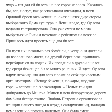
чудо – тот дал ей билеты на все сорок человек. Казалось
бы, все, но тут, как рассказывали очевидцы, в ноги
Орловой бросилась женщина, оказавшаяся директором
выборгского Дома культуры в Ленинграде, где Орлова
недавно гастролировала. Она уже сутки не могла
выбраться из Риги и ночевала с ребенком на вокзале.
Пришлось идти просить еще два билета.
По пути их несколько раз бомбили, а когда они доехали
до взорванного моста, на другой берег реки пришлось
перебираться на лодках. Их посадили в другой эшелон,
где среди беженцев было много раненых. И здесь Орлова
вдруг неожиданно для всех проявила себя прекрасным
организатором. «Всюду беженцы, пожары, людское
горе, – вспоминал Александров. – Целых три дня
добирались до Минска. Минск и всю белорусскую дорогу
бомбили беспрестанно. Любовь Петровна организовала
женщин нашего поезда в отряды сандружинниц, наладив
немедленную помощь раненым. Она была смела,