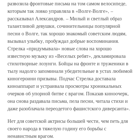
развозила фронтовые письма на том самом велосипеде,
которым так ловко управляла в «Волге-Волге», –
рассказывал Александров. – Милый и светлый образ
талантливой девушки, сочинительницы популярной
песни о Волге, так хорошо знакомый советским людям,
вызывал улыбку, пробуждал добрые воспоминания.
Стрелка «придумывала» новые слова на хорошо
известную музыку из «Веселых ребят», декламировала
стихотворные лозунги. Бойцы на фронте и труженики в
тылу надолго запоминали убедительные в устах любимой
киногероини призывы. Подчас Стрелка доставала
киноаппарат и устраивала просмотры хроникальных
очерков об упорной битве с врагом. Показав киноочерк,
она снова раздавала письма, пела песни, читала стихи и
даже разоблачала переодетого фашистского диверсанта».
Нет для советской актрисы большей чести, чем петь для
своего народа в тяжелую годину его борьбы с
ненавистным врагом.