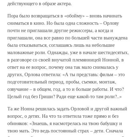
действующего в образе актера.
Пора было возвращаться в «обойму» – вновь начинать
сниматься в кино. Но была одна сложность – Орлову
почти не приглашали другие режиссеры, а когда и
приглашали, она все равно по большей части вынуждена
была отказываться, соглашаясь лишь на небольшие
маловажные роли. Однажды, уже в начале шестидесятых,
в разговоре со своей внучатой племянницей Нонной, в
ответ на ее вопрос, почему она так мало снималась у
других, Орлова ответила: «А ты представь: фильм – это
подготовительный период, пробы, съемки, монтаж,
озвучание – в общем, год, а то и больше работы. И что?
Целый год без Гриши? Ради еще какой-то там роли?..»
Та же Нонна решилась задать Орловой и другой важный
вопрос, о детях. На что та ответила тоже прямо и без
обиняков: «Знаешь, я насмотрелась на твою бабушку и
твою мать. Это ведь постоянный страх – дети. Сначала