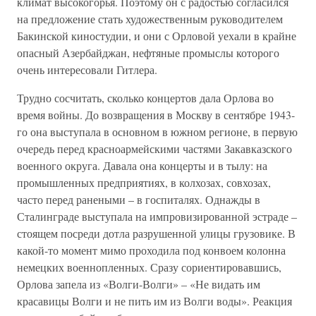
климат высокогорья. Поэтому он с радостью согласился
на предложение стать художественным руководителем
Бакинской киностудии, и они с Орловой уехали в крайне
опасный Азербайджан, нефтяные промыслы которого
очень интересовали Гитлера.
Трудно сосчитать, сколько концертов дала Орлова во
время войны. До возвращения в Москву в сентябре 1943-
го она выступала в основном в южном регионе, в первую
очередь перед красноармейскими частями Закавказского
военного округа. Давала она концерты и в тылу: на
промышленных предприятиях, в колхозах, совхозах,
часто перед ранеными – в госпиталях. Однажды в
Сталинграде выступала на импровизированной эстраде –
стоящем посреди дотла разрушенной улицы грузовике. В
какой-то момент мимо проходила под конвоем колонна
немецких военнопленных. Сразу сориентировавшись,
Орлова запела из «Волги-Волги» – «Не видать им
красавицы Волги и не пить им из Волги воды». Реакция