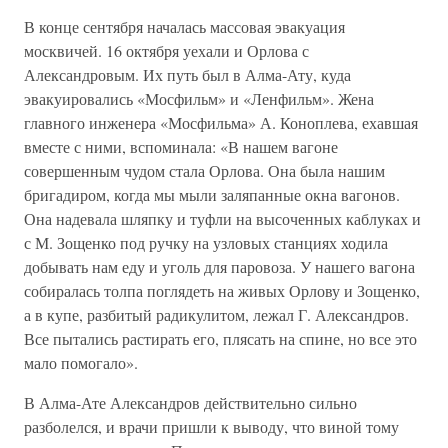
В конце сентября началась массовая эвакуация
москвичей. 16 октября уехали и Орлова с
Александровым. Их путь был в Алма-Ату, куда
эвакуировались «Мосфильм» и «Ленфильм». Жена
главного инженера «Мосфильма» А. Коноплева, ехавшая
вместе с ними, вспоминала: «В нашем вагоне
совершенным чудом стала Орлова. Она была нашим
бригадиром, когда мы мыли заляпанные окна вагонов.
Она надевала шляпку и туфли на высоченных каблуках и
с М. Зощенко под ручку на узловых станциях ходила
добывать нам еду и уголь для паровоза. У нашего вагона
собиралась толпа поглядеть на живых Орлову и Зощенко,
а в купе, разбитый радикулитом, лежал Г. Александров.
Все пытались растирать его, плясать на спине, но все это
мало помогало».
В Алма-Ате Александров действительно сильно
разболелся, и врачи пришли к выводу, что виной тому