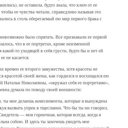
ились), не оставила, будто знала, что ключ от ее
, чтобы ее чувства читали, справедливо называя это
ались в столь оберегаемый ею мир первого брака с
е невозможно было спрятать. Все признавали ее первой
азалось, что в ее портретах, кроме неизменной
 какой-то уходящей в себя грусти, будто бы и нет ей
 ее не касается.
х времен ее второго замужества, хотя красоты не
я красотой своей жены, как гордился и восхищался ею
 Натальи Николаевны, «окружал себя ее портретами»,
аевна думала по поводу своей внешности:
, ты мне делаешь комплименты, которые я вынуждена
скуя вызвать упрек в тщеславии. Что бы ты ни говорил,
Свидетель — моя горничная, которая всегда, когда я
вольна собою. И здесь ты захочешь увидеть мое