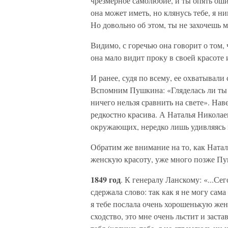
чрезмерное самолюбие, и ты опять ош
она может иметь, но клянусь тебе, я ни
Но довольно об этом, ты не захочешь мн
Видимо, с горечью она говорит о том,
она мало видит проку в своей красоте 
И ранее, судя по всему, ее охватывал
Вспомним Пушкина: «Гляделась ли ты в
ничего нельзя сравнить на свете». Нав
редкостно красива. А Наталья Никола
окружающих, нередко лишь удивляясь 
Обратим же внимание на то, как Натал
женскую красоту, уже много позже П
1849 год
. К генералу Ланскому: «...Се
сдержала слово: так как я не могу сама
я тебе послала очень хорошенькую же
сходство, это мне очень льстит и заста