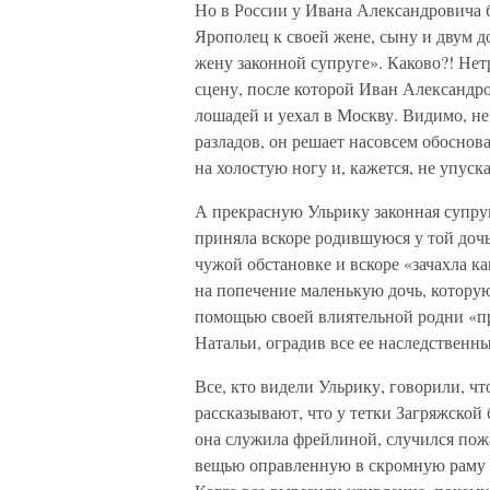
Но в России у Ивана Александровича б
Ярополец к своей жене, сыну и двум 
жену законной супруге». Каково?! Н
сцену, после которой Иван Александров
лошадей и уехал в Москву. Видимо, не
разладов, он решает насовсем обоснова
на холостую ногу и, кажется, не упуск
А прекрасную Ульрику законная супруга
приняла вскоре родившуюся у той дочь
чужой обстановке и вскоре «зачахла ка
на попечение маленькую дочь, которую
помощью своей влиятельной родни «пр
Натальи, оградив все ее наследственны
Все, кто видели Ульрику, говорили, ч
рассказывают, что у тетки Загряжской 
она служила фрейлиной, случился пож
вещью оправленную в скромную раму 