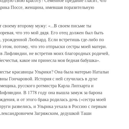
одную свою красоту? Семейное предание гласит, что
льрика Поссе, женщина, имевшая поразительную
 своему второму мужу: «...B своем письме ты
зревая, что это мой дядя. Его отец должен был быть
, урожденной Любхард. Если встретишь где-либо по
этом, потому, что это отпрыски сестры моей матери.
 в Лифляндии, не встретив моих благородных родичей,
бесчестья, какое им принесла моя бедная бабушка».
есчестье красавицы Ульрики? Она была матерью Натальи
ны Гончаровой. История с ней случилась в духе
омещика, русского ротмистра Карла Липхарта и
ифляндии. В 1778 году она вышла замуж за барона
дения, и от этого брака родилась дочь («сестра моей
пруги развелись, и Ульрика уехала в Россию с первым
Александровичем Загряжским, дедушкой Таши