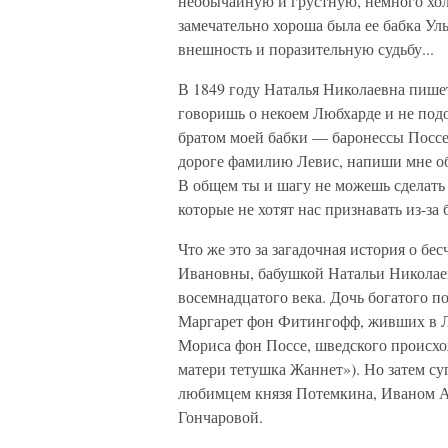
необычайную и грустную, немного хол
замечательно хороша была ее бабка У
внешность и поразительную судьбу...
В 1849 году Наталья Николаевна пишет
говоришь о некоем Любхарде и не подо
братом моей бабки — баронессы Поссе
дороге фамилию Левис, напиши мне об 
В общем ты и шагу не можешь сделать
которые не хотят нас признавать из-за 
Что же это за загадочная история о б
Ивановны, бабушкой Натальи Николаев
восемнадцатого века. Дочь богатого п
Маргарет фон Фитингофф, живших в Л
Мориса фон Поссе, шведского происхож
матери тетушка Жаннет»). Но затем су
любимцем князя Потемкина, Иваном 
Гончаровой.