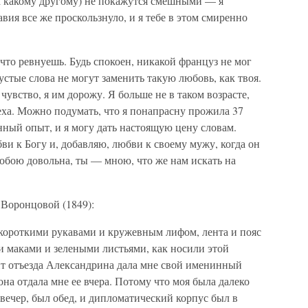
и к какому другому) не покажутся смешными — я
вия все же проскользнуло, и я тебе в этом смиренно
 что ревнуешь. Будь спокоен, никакой француз не мог
устые слова не могут заменить такую любовь, как твоя.
увство, я им дорожу. Я больше не в таком возрасте,
еха. Можно подумать, что я понапрасну прожила 37
нный опыт, и я могу дать настоящую цену словам.
юбви к Богу и, добавляю, любви к своему мужу, когда он
 тобою довольна, ты — мною, что же нам искать на
с Воронцовой (1849):
 короткими рукавами и кружевным лифом, лента и пояс
и маками и зелеными листьями, как носили этой
нт отъезда Александрина дала мне свой именинный
на отдала мне ее вчера. Потому что моя была далеко
я вечер, был обед, и дипломатический корпус был в