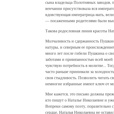
сына владельца Полотняных заводов, п
венчании присутствовала вся императо
вдовствующая императрица-мать, велик
— посаженными родителями были выс
Такова родословная линия красоты На
Молчаливость и сдержанность Пушкино
натуры, и северным ее происхождением
много лет после гибели Пушкина о сво
заботами и привязанностью всей моей с
чувствую потребность в молитве... Тог
часто раньше принимали за холодность
своя стыдливость. Позволить читать с
немногие избранные имеют ключ от мо
Мне кажется, это письмо должны пре
кто пишут о Наталье Николаевне и уже
Вопреки самому поэту, поразительно 
сердце, Наталья Николаевна не остави