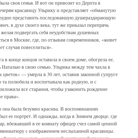
ыла своя семья. И вот он привозит из Дерпта в
дочерям красавицу Ульрику и представляет «обманутую
етрудно представить последовавшую душераздирающую
ич, в духе своего века, тут же приказал перепрячь
 желая подвергать себя неудобствам душевных
ться в Москве, где, по отзывам современников, «живет
ает случая повеселиться».
 в конце концов оставила в своем доме, обогрела ее,
 Наталью в свою семью. Ульрика между тем чахла в
к цветок» — умерла в 30 лет, оставив законной супруге
 та полюбила и воспитывала как родную, и с
иложила все старания, чтобы узаконить рождение
е права».
то она была безумно красива. В воспоминаниях
был ее портрет. И однажды, когда в Зимнем дворце, где
ар, вбежавший в ее комнату офицер счел самой ценной
миниатюру с изображением неслыханной красавицы.