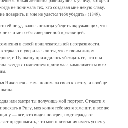
ибешься. Какая женщина равнодушна к успеху, который
когда не понимала тех, кто создавал мне некую славу.
е поверить, и мне не удастся тебя убедить» (1849).
 что ей не удавалось никогда убедить окружающих, что
и не считает себя совершенной красавицей.
и сомнения в своей привлекательной неотразимости.
 зеркало и уверилась ли ты, что с твоим лицом
ерное, и Пушкину приходилось убеждать ее, что она
евна всегда с сомнением принимала комплименты всех
им.
ья Николаевна сама понимала свою красоту, и вообще
ушкина.
годня или завтра ты получишь мой портрет. Отчасти я
 приехать в Ригу, моя копия тебе меня заменит, и все же
нщину — все, кто видел портрет, подтверждают
вляет предполагать, что мои притязания иметь успех у