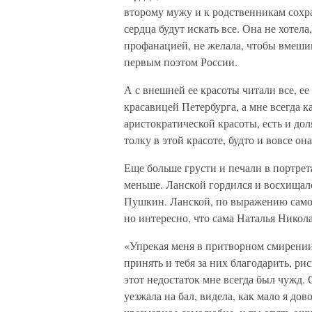
второму мужу и к родственникам сохран
сердца будут искать все. Она не хотела
профанацией, не желала, чтобы вмешив
первым поэтом России.
А с внешней ее красоты читали все, е
красавицей Петербурга, а мне всегда к
аристократической красоты, есть и доля
толку в этой красоте, будто и вовсе она
Еще больше грусти и печали в портрета
меньше. Ланской гордился и восхищалс
Пушкин. Ланской, по выражению самой
но интересно, что сама Наталья Никол
«Упрекая меня в притворном смирении
принять и тебя за них благодарить, ри
этот недостаток мне всегда был чужд. 
уезжала на бал, видела, как мало я до