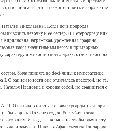
у офицер спас этот «маленький ничтожный предмет»,
ько, и вы поймете, что я не мог оставить изображение
ю!»
ь Натальи Николаевны. Когда дочь подросла,
бы вывозить девочку и ее сестер. В Петербурге у них
я Кирилловна Загряжская, урожденная графиня
ользовавшаяся значительным весом в придворных
му характеру и живости своего нрава, отзывчивого на
е сестры, была принята во фрейлины к императрице
 I. С ранней юности она отличалась красотой, но те,
ть Наталья Ивановна и хороша собой, но сравниться с
 А. Я. Охотников (опять эти кавалергарды!), фаворит
цы была дочь. Но через год он был убит, когда
ликого князя. И тогда — возможно, чтобы замять эту
 выдали замуж за Николая Афанасьевича Гончарова,