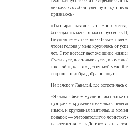
тебя (клянусь тебе, я не стремлюсь н
любовалась собой; увы, чуточку тщесла
признаюсь».
«Ты стараешься доказать, мне кажется,
бы отдалить меня от моего русского. П
Внушив тебе с помощью Божией такое ч
чтобы голова у меня кружилась от усп
лет. Этот возраст дает женщине жизне
Суета сует, все только суета, кроме л
так любит, как это делает мой муж. Я
стороне, от добра добра не ищут».
На вечере у Лавалей, где встретилась 
«Я была в белом муслиновом платье с
пунцовые, кружевная наколка с белым
зимой, и кружевная мантилья. В моме
подарок — очаровательную лорнетку; о
не элегантна. <...> До того как началс