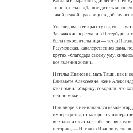
Когда все выразили удивление, почем
то он отвечал: «Да вглядитесь хорошен
такой редкой красавицы в добычу огн
Унаследовала ее красоту и дочь — мат
Загряжские переехали в Петербург, что
была покровительница — тетка Наталь
Разумовская, кавалерственная дама, п
кругах «благодаря своему уму, сильно
все явления жизни».
Наталья Ивановна, мать Таши, как и е
Елизавете Алексеевне, жене Александра
кто помнил Ульрику, говорили, что хо
ней не может.
При дворе в нее влюбился кавалергард
императрицы, от которого у императри
выходил из театра, якобы человеком ве
историю, — Наталью Ивановну спешно