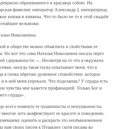
рекрасно образованного и красавца собою. На
рская фамилия: император Александр I, императрица,
ие князья и княжны. Что-то было не то в этой свадьбе
очайшие вельможи.
тальи Николаевны.
й в обществе можно объяснить и свойствами ее
. Но вот что сама Наталья Николаевна писала через
ей сдержанности: «...Несмотря на то что я окружена
емьи, иногда такая тоска охватывает меня, что я
да я снова обретаю душевное спокойствие, которое
 и в ней меня упрекали. Что поделаешь? У сердца есть
вои чувства мне кажется профанацией. Только Бог и
его сердца».
жде всего помнить те пушкинисты и непушкинисты,
 многие лета анафемствуют ее красоте и поведению.
сумевшему оценить и раскрыть это необыкновенное
ла нам своих писем к Пушкину (хотя письма ко