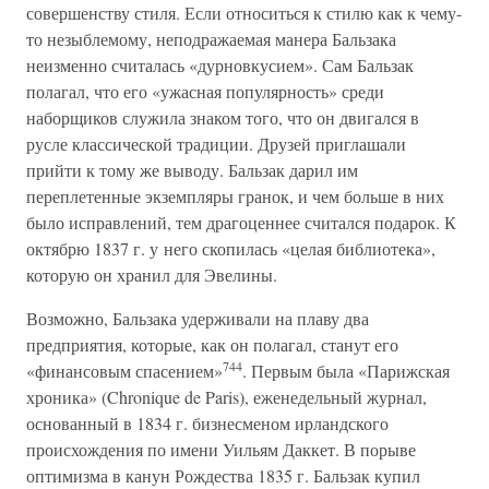
совершенству стиля. Если относиться к стилю как к чему-
то незыблемому, неподражаемая манера Бальзака
неизменно считалась «дурновкусием». Сам Бальзак
полагал, что его «ужасная популярность» среди
наборщиков служила знаком того, что он двигался в
русле классической традиции. Друзей приглашали
прийти к тому же выводу. Бальзак дарил им
переплетенные экземпляры гранок, и чем больше в них
было исправлений, тем драгоценнее считался подарок. К
октябрю 1837 г. у него скопилась «целая библиотека»,
которую он хранил для Эвелины.
Возможно, Бальзака удерживали на плаву два
предприятия, которые, как он полагал, станут его
744
«финансовым спасением»
. Первым была «Парижская
хроника» (Chronique de Paris), еженедельный журнал,
основанный в 1834 г. бизнесменом ирландского
происхождения по имени Уильям Даккет. В порыве
оптимизма в канун Рождества 1835 г. Бальзак купил