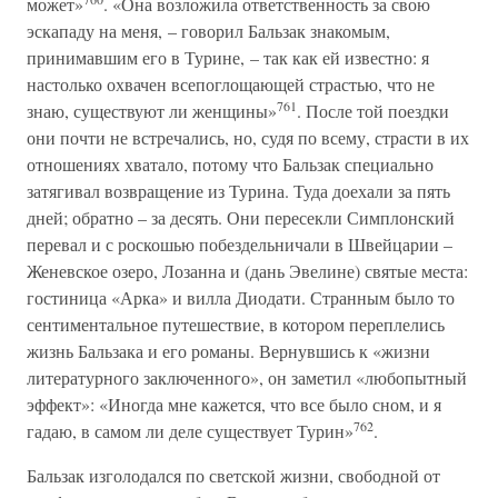
может»
. «Она возложила ответственность за свою
эскападу на меня, – говорил Бальзак знакомым,
принимавшим его в Турине, – так как ей известно: я
настолько охвачен всепоглощающей страстью, что не
761
знаю, существуют ли женщины»
. После той поездки
они почти не встречались, но, судя по всему, страсти в их
отношениях хватало, потому что Бальзак специально
затягивал возвращение из Турина. Туда доехали за пять
дней; обратно – за десять. Они пересекли Симплонский
перевал и с роскошью побездельничали в Швейцарии –
Женевское озеро, Лозанна и (дань Эвелине) святые места:
гостиница «Арка» и вилла Диодати. Странным было то
сентиментальное путешествие, в котором переплелись
жизнь Бальзака и его романы. Вернувшись к «жизни
литературного заключенного», он заметил «любопытный
эффект»: «Иногда мне кажется, что все было сном, и я
762
гадаю, в самом ли деле существует Турин»
.
Бальзак изголодался по светской жизни, свободной от