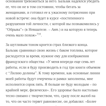
основания тревожиться за него. Бальзак надеялся убедить
ее, что он не в том состоянии, чтобы бегать за
женщинами, и готовил ее к ужасному потрясению при
новой встрече: она будет в курсе «постепенного
разрушения той личности, с которой вы познакомились у
“Обрыва”» (в Невшателе. –
Авт.
) и на которую я теперь
735
очень мало похож»
.
За шутливым тоном кроется страх близкого конца.
Бальзак сравнивал свою жизнь с баком топлива, которое
расходуется за время, нужное ему для изображения
французского общества: «У меня впереди еще семь лет
работы, если я буду производить в год три книги объемом
с “Лилию долины”. К тому времени, как основные линии
моей работы будут очерчены и рамки заполнены, мне
исполнится сорок пять. Я больше не буду молодым – по
крайней мере, физически». Его здоровье было настолько
тесно связано с творчеством, что, сразу после жалоб на
то, что он часто теряет равновесие, он добавлял: «Более