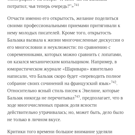
741
потратил; чья теперь очередь?”»
Отчасти именно его открытость, желание поделиться
своими профессиональными приемами притягивали к
нему молодых писателей. Кроме того, открытость
Бальзака вызвала к жизни многочисленные дискуссии о
его многословии и неуклюжести: по сравнению с
современниками, которых можно сравнить с лопатами,
он казался механическим копальщиком. Например, в
юмористическом журнале «Шаривари» язвительно
написали, что Бальзак скоро будет «переводить полное
742
собрание своих сочинений на французский язык»
.
Относительно ясный стиль писем к Эвелине, которые
743
Бальзак никогда не перечитывал
, предполагает, что в
ходе многочисленных правок доля ясности
действительно утрачивалась; но, может быть, дело было
не только в личном вкусе.
Критики того времени большое внимание уделяли