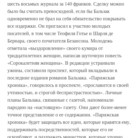
шесть восьмых журнала за 140 франков. Сделку можно
было бы считать превосходной, если бы Бальзак
одновременно не брал на себя обязательство покрывать
все издержки. Он пригласил к участию молодых
писателей, в том числе Теофиля Готье и Шарля де
Бернара, своего почитателя Безансона. Молодежь
отметила «выздоровление» своего кумира от
тридцатилетних женщин, написав шуточную повесть
«Сорокалетняя женщина». В редакции устраивали
ужины, составили проспект, который вкладывали в
последние издания романов Бальзака. «Парижская
хроника», говорилось в проспекте, «прославится и своей
учтивостью, и строгой беспристрастностью». Личные
планы Бальзака, связанные с газетой, напоминали
пародию на «настоящую» газету. Они дают более-менее
точное представление о ее содержании. «Парижская
хроника» будет защищать все идеи, которые нравятся ему,
поддерживать посредственностей, которые его не
оскорбляют, и раздражать министров, которые упорно