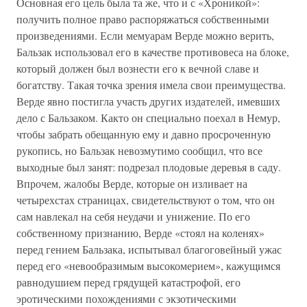
Основная его цель была та же, что и с «Хроникой»:
получить полное право распоряжаться собственными
произведениями. Если мемуарам Верде можно верить,
Бальзак использовал его в качестве противовеса на блоке,
который должен был вознести его к вечной славе и
богатству. Такая точка зрения имела свои преимущества.
Верде явно постигла участь других издателей, имевших
дело с Бальзаком. Както он специально поехал в Немур,
чтобы забрать обещанную ему и давно просроченную
рукопись, но Бальзак невозмутимо сообщил, что все
выходные был занят: подрезал плодовые деревья в саду.
Впрочем, жалобы Верде, которые он изливает на
четырехстах страницах, свидетельствуют о том, что он
сам навлекал на себя неудачи и унижение. По его
собственному признанию, Верде «стоял на коленях»
перед гением Бальзака, испытывал благоговейный ужас
перед его «невообразимым высокомерием», кажущимся
равнодушием перед грядущей катастрофой, его
эротическими похождениями с экзотическими