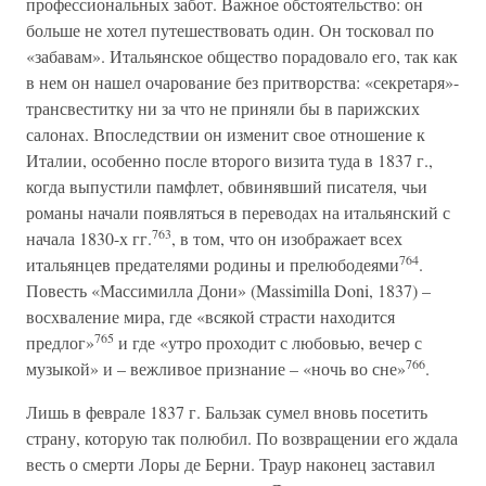
профессиональных забот. Важное обстоятельство: он
больше не хотел путешествовать один. Он тосковал по
«забавам». Итальянское общество порадовало его, так как
в нем он нашел очарование без притворства: «секретаря»-
трансвеститку ни за что не приняли бы в парижских
салонах. Впоследствии он изменит свое отношение к
Италии, особенно после второго визита туда в 1837 г.,
когда выпустили памфлет, обвинявший писателя, чьи
романы начали появляться в переводах на итальянский с
763
начала 1830-х гг.
, в том, что он изображает всех
764
итальянцев предателями родины и прелюбодеями
.
Повесть «Массимилла Дони» (Massimilla Doni, 1837) –
восхваление мира, где «всякой страсти находится
765
предлог»
и где «утро проходит с любовью, вечер с
766
музыкой» и – вежливое признание – «ночь во сне»
.
Лишь в феврале 1837 г. Бальзак сумел вновь посетить
страну, которую так полюбил. По возвращении его ждала
весть о смерти Лоры де Берни. Траур наконец заставил