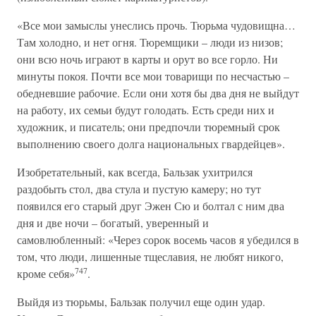
«Все мои замыслы унеслись прочь. Тюрьма чудовищна…
Там холодно, и нет огня. Тюремщики – люди из низов;
они всю ночь играют в карты и орут во все горло. Ни
минуты покоя. Почти все мои товарищи по несчастью –
обедневшие рабочие. Если они хотя бы два дня не выйдут
на работу, их семьи будут голодать. Есть среди них и
художник, и писатель; они предпочли тюремный срок
выполнению своего долга национальных гвардейцев».
Изобретательный, как всегда, Бальзак ухитрился
раздобыть стол, два стула и пустую камеру; но тут
появился его старый друг Эжен Сю и болтал с ним два
дня и две ночи – богатый, уверенный и
самовлюбленный: «Через сорок восемь часов я убедился в
том, что люди, лишенные тщеславия, не любят никого,
747
кроме себя»
.
Выйдя из тюрьмы, Бальзак получил еще один удар.