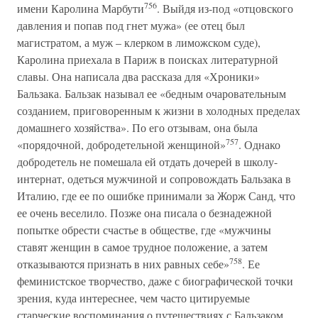
756
имени Каролина Марбути
. Выйдя из-под «отцовского
давления и попав под гнет мужа» (ее отец был
магистратом, а муж – клерком в лиможском суде),
Каролина приехала в Париж в поисках литературной
славы. Она написала два рассказа для «Хроники»
Бальзака. Бальзак называл ее «бедным очаровательным
созданием, приговоренным к жизни в холодных пределах
домашнего хозяйства». По его отзывам, она была
757
«порядочной, добродетельной женщиной»
. Однако
добродетель не помешала ей отдать дочерей в школу-
интернат, одеться мужчиной и сопровождать Бальзака в
Италию, где ее по ошибке принимали за Жорж Санд, что
ее очень веселило. Позже она писала о безнадежной
попытке обрести счастье в обществе, где «мужчины
ставят женщин в самое трудное положение, а затем
758
отказываются признать в них равных себе»
. Ее
феминистское творчество, даже с биографической точки
зрения, куда интереснее, чем часто цитируемые
старческие воспоминания о путешествиях с Бальзаком,