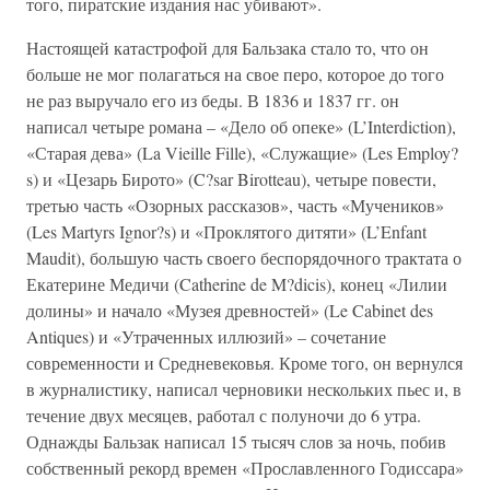
того, пиратские издания нас убивают».
Настоящей катастрофой для Бальзака стало то, что он
больше не мог полагаться на свое перо, которое до того
не раз выручало его из беды. В 1836 и 1837 гг. он
написал четыре романа – «Дело об опеке» (L’Interdiction),
«Старая дева» (La Vieille Fille), «Служащие» (Les Employ?
s) и «Цезарь Бирото» (C?sar Birotteau), четыре повести,
третью часть «Озорных рассказов», часть «Мучеников»
(Les Martyrs Ignor?s) и «Проклятого дитяти» (L’Enfant
Maudit), большую часть своего беспорядочного трактата о
Екатерине Медичи (Catherine de M?dicis), конец «Лилии
долины» и начало «Музея древностей» (Le Cabinet des
Antiques) и «Утраченных иллюзий» – сочетание
современности и Средневековья. Кроме того, он вернулся
в журналистику, написал черновики нескольких пьес и, в
течение двух месяцев, работал с полуночи до 6 утра.
Однажды Бальзак написал 15 тысяч слов за ночь, побив
собственный рекорд времен «Прославленного Годиссара»