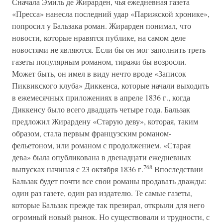
Сначала Эмиль де Жирарден, чья ежедневная газета
«Пресса» нанесла последний удар «Парижской хронике»,
попросил у Бальзака роман. Жирарден понимал, что
новости, которые нравятся публике, на самом деле
новостями не являются. Если бы он мог заполнить треть
газеты популярным романом, тиражи бы возросли.
Может быть, он имел в виду нечто вроде «Записок
Пиквикского клуба» Диккенса, которые начали выходить
в ежемесячных приложениях в апреле 1836 г., когда
Диккенсу было всего двадцать четыре года. Бальзак
предложил Жирардену «Старую деву», которая, таким
образом, стала первым французским романом-
фельетоном, или романом с продолжением. «Старая
дева» была опубликована в двенадцати ежедневных
768
выпусках начиная с 23 октября 1836 г.
Впоследствии
Бальзак будет почти все свои романы продавать дважды:
один раз газете, один раз издателю. Те самые газеты,
которые Бальзак прежде так презирал, открыли для него
огромный новый рынок. Но существовали и трудности, с