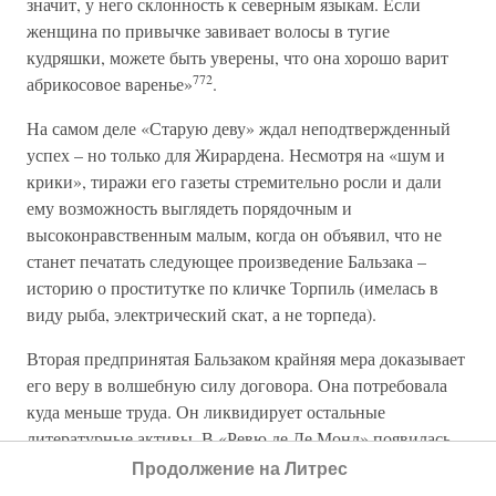
значит, у него склонность к северным языкам. Если
женщина по привычке завивает волосы в тугие
кудряшки, можете быть уверены, что она хорошо варит
772
абрикосовое варенье»
.
На самом деле «Старую деву» ждал неподтвержденный
успех – но только для Жирардена. Несмотря на «шум и
крики», тиражи его газеты стремительно росли и дали
ему возможность выглядеть порядочным и
высоконравственным малым, когда он объявил, что не
станет печатать следующее произведение Бальзака –
историю о проститутке по кличке Торпиль (имелась в
виду рыба, электрический скат, а не торпеда).
Вторая предпринятая Бальзаком крайняя мера доказывает
его веру в волшебную силу договора. Она потребовала
куда меньше труда. Он ликвидирует остальные
литературные активы. В «Ревю де Де Монд» появилась
рецензия Сент-Бева на «Поиски Абсолюта» (La Recherche
Продолжение на Литрес
de l’Absolu). В статье, полной двусмысленных