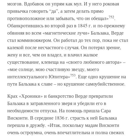
мозгов. Вдобавок он упрям как мул. И у него роковая
привычка говорить “да”, а затем делать прямо
752
противоположное или забывать, что он обещал»
.
Обанкротившись во второй раз в 1845 г. и по-прежнему
обвиняя во всем «магнетические лучи» Бальзака, Верде
стал коммивояжером. Он работал до тех пор, пока не стал
калекой после несчастного случая. Он потерял зрение,
жену и все, чем он владел, и влачил жалкое
существование, клевеща на «своего любимого автора» –
«мое солнце, мою счастливую звезду, моего
753
интеллектуального Юпитера»
. Еще одно крушение на
пути Бальзака к славе – но крушение самоубийственное.
Крах «Хроники» и банкротство Верде превратили
Бальзака в затравленного зверя и убедили его в
необходимости отпуска. На помощь пришла Сара
Висконти. В середине 1836 г. страсть к ней Бальзака
перешла в дружбу. «Итак, поскольку мадам Висконти
очень остроумна, очень впечатлительна и полна свежих