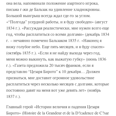
она вела, напоминали положение азартного игрока,
письма г-жи де Бальзак на удивление хладнокровны.
Большой выигрыш всегда ждал где-то за углом.
«“Полгода” усердной работы, и я буду свободен» (август
1834 г.). «Рассуждая реалистически, мне нужен всего еще
год, чтобы расплатиться со всеми долгами» (декабрь 1834
г. – нечаянно помечено Бальзаком 1835 г. «Наконец я
вижу голубое небо. Еще пять месяцев, и я буду спасен»
(октябрь 1835 г.). «Если я не найду выхода через год,
меня можно выкинуть, как выжатую губку» (июнь 1836
г.). «Газета предложила 20 тысяч франков, если я
представлю “Цезаря Бирото” к 10 декабря… Должен
признаться, мне доставит огромное удовольствие
расплатиться через несколько месяцев с долгами, которые
постоянно давят на меня вот уже девять лет» (ноябрь
1837 г.).
Главный герой «Истории величия и падения Цезаря
Бирото» (Histoire de la Grandeur et de la D?cadence de C?sar