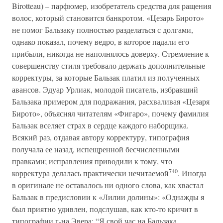
Birotteau) – парфюмер, изобретатель средства для ращения
волос, который становится банкротом. «Цезарь Бирото»
не помог Бальзаку полностью разделаться с долгами,
однако показал, почему ведро, в которое падали его
прибыли, никогда не наполнялось доверху. Стремление к
совершенству стиля требовало держать дополнительные
корректуры, за которые Бальзак платил из полученных
авансов. Эдуар Урлиак, молодой писатель, избравший
Бальзака примером для подражания, расхваливая «Цезаря
Бирото», объяснял читателям «Фигаро», почему фамилия
Бальзак вселяет страх в сердце каждого наборщика.
Всякий раз, отдавая автору корректуру, типография
получала ее назад, испещренной бесчисленными
правками; исправления приводили к тому, что
740
корректура делалась практически нечитаемой
. Иногда
в оригинале не оставалось ни одного слова, как хвастал
Бальзак в предисловии к «Лилии долины»: «Однажды я
был приятно удивлен, подслушав, как кто-то кричит в
типографии г-на Эвера: “Я свой час на Бальзака