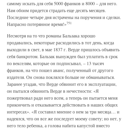
самому искать для себя 5000 франков и 8000 – для него.
Нам обоим придется страдать еще десять месяцев.
Последние четыре дня истрачены на поручения и сделки.
751
Напрасно потерянное время!»
Несмотря на то что романы Бальзака хорошо
продавались, некоторые расходились в тот день, когда
выходили в свет, в мае 1837 г. Верде пришлось объявить
себя банкротом. Бальзак вынужден был уплатить в срок
по векселям, которые он подписывал, – 13 тысяч
франков, на что пошел аванс, полученный от другого
издателя. Он снова поклялся больше не обманываться.
Заранее угадав, что Верде обвинит его в эксплуатации,
он пытался обвинить Верде в нечестности: «Я
пожертвовал ради него всем, а теперь он пытается меня
прикончить и отказывается действовать в наших общих
интересах». «Я составил мнение о нем за три месяца… и
надеялся, что он все же последует моему совету; но нет, у
него тело ребенка, а голова набита капустой вместо