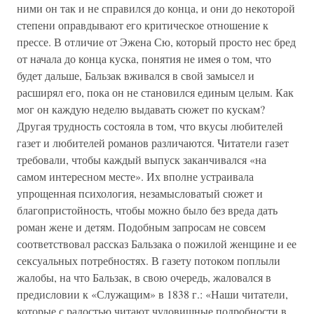
ними он так и не справился до конца, и они до некоторой
степени оправдывают его критическое отношение к
прессе. В отличие от Эжена Сю, который просто нес бред
от начала до конца куска, понятия не имея о том, что
будет дальше, Бальзак вживался в свой замысел и
расширял его, пока он не становился единым целым. Как
мог он каждую неделю выдавать сюжет по кускам?
Другая трудность состояла в том, что вкусы любителей
газет и любителей романов различаются. Читатели газет
требовали, чтобы каждый выпуск заканчивался «на
самом интересном месте». Их вполне устраивала
упрощенная психология, незамысловатый сюжет и
благопристойность, чтобы можно было без вреда дать
роман жене и детям. Подобным запросам не совсем
соответствовал рассказ Бальзака о пожилой женщине и ее
сексуальных потребностях. В газету потоком поплыли
жалобы, на что Бальзак, в свою очередь, жаловался в
предисловии к «Служащим» в 1838 г.: «Наши читатели,
которые с радостью читают чудовищные подробности в