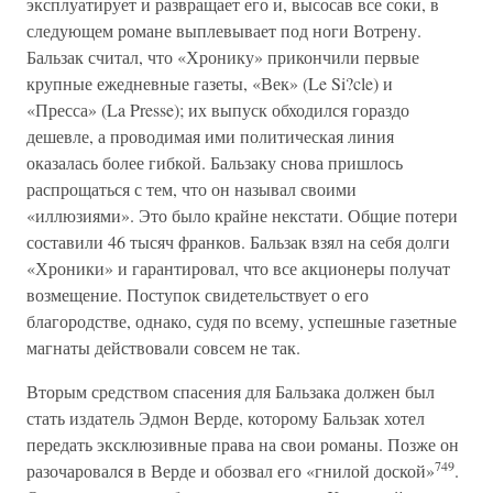
эксплуатирует и развращает его и, высосав все соки, в
следующем романе выплевывает под ноги Вотрену.
Бальзак считал, что «Хронику» прикончили первые
крупные ежедневные газеты, «Век» (Le Si?cle) и
«Пресса» (La Presse); их выпуск обходился гораздо
дешевле, а проводимая ими политическая линия
оказалась более гибкой. Бальзаку снова пришлось
распрощаться с тем, что он называл своими
«иллюзиями». Это было крайне некстати. Общие потери
составили 46 тысяч франков. Бальзак взял на себя долги
«Хроники» и гарантировал, что все акционеры получат
возмещение. Поступок свидетельствует о его
благородстве, однако, судя по всему, успешные газетные
магнаты действовали совсем не так.
Вторым средством спасения для Бальзака должен был
стать издатель Эдмон Верде, которому Бальзак хотел
передать эксклюзивные права на свои романы. Позже он
749
разочаровался в Верде и обозвал его «гнилой доской»
.