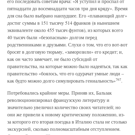
его последовать советам врача: «Я уступил и проспал от
пятнадцати до восемнадцати часов три дня кряду». Время
для сна было выбрано наихудшее. Его «плавающий долг»
достиг суммы в 151 тысячу 514 франков (в нынешнем
эквиваленте около 455 тысяч фунтов), из которых всего
40 тысяч были «безопасным» долгом перед
родственниками и друзьями. Слухи о том, что его вот-вот
бросят в долговую тюрьму, «заморозили» его кредит; и,
как он часто замечает, не было субсидий от
правительства, на которые можно было надеяться, так как
правительство «боялось, что его одурачат умные люди –
767
как будто можно долго симулировать гениальность»
.
Потребовались крайние меры. Приняв их, Бальзак
революционизировал французскую литературу и
значительно увеличил количество своих читателей; но
они же привели к новому критическому положению, из-
за которого его вторая поездка в Италию стала не столько
экскурсией, сколько полномасштабным отступлением.