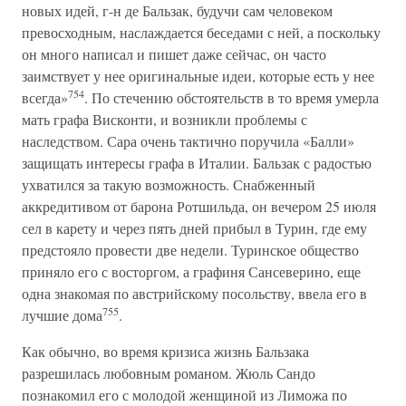
новых идей, г-н де Бальзак, будучи сам человеком
превосходным, наслаждается беседами с ней, а поскольку
он много написал и пишет даже сейчас, он часто
заимствует у нее оригинальные идеи, которые есть у нее
754
всегда»
. По стечению обстоятельств в то время умерла
мать графа Висконти, и возникли проблемы с
наследством. Сара очень тактично поручила «Балли»
защищать интересы графа в Италии. Бальзак с радостью
ухватился за такую возможность. Снабженный
аккредитивом от барона Ротшильда, он вечером 25 июля
сел в карету и через пять дней прибыл в Турин, где ему
предстояло провести две недели. Туринское общество
приняло его с восторгом, а графиня Сансеверино, еще
одна знакомая по австрийскому посольству, ввела его в
755
лучшие дома
.
Как обычно, во время кризиса жизнь Бальзака
разрешилась любовным романом. Жюль Сандо
познакомил его с молодой женщиной из Лиможа по