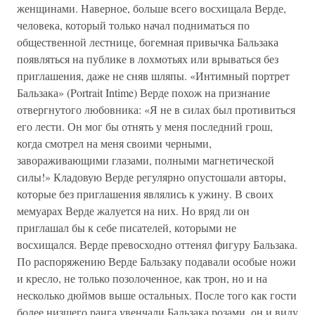
женщинами. Наверное, больше всего восхищала Верде,
человека, который только начал подниматься по
общественной лестнице, богемная привычка Бальзака
появляться на публике в лохмотьях или врываться без
приглашения, даже не сняв шляпы. «Интимный портрет
Бальзака» (Portrait Intime) Верде похож на признание
отвергнутого любовника: «Я не в силах был противиться
его лести. Он мог бы отнять у меня последний грош,
когда смотрел на меня своими черными,
завораживающими глазами, полными магнетической
силы!» Кладовую Верде регулярно опустошали авторы,
которые без приглашения являлись к ужину. В своих
мемуарах Верде жалуется на них. Но вряд ли он
приглашал бы к себе писателей, которыми не
восхищался. Верде превосходно оттенял фигуру Бальзака.
По распоряжению Верде Бальзаку подавали особые ножи
и кресло, не только позолоченное, как трон, но и на
несколько дюймов выше остальных. После того как гости
более низшего ранга увенчали Бальзака розами, он и виду