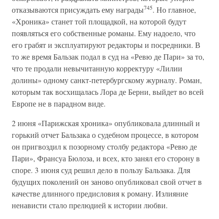
745
отказываются присуждать ему награды
. Но главное,
«Хроника» станет той площадкой, на которой будут
появляться его собственные романы. Ему надоело, что
его грабят и эксплуатируют редакторы и посредники. В
то же время Бальзак подал в суд на «Ревю де Пари» за то,
что те продали невычитанную корректуру «Лилии
долины» одному санкт-петербургскому журналу. Роман,
которым так восхищалась Лора де Берни, выйдет во всей
Европе не в парадном виде.
2 июня «Парижская хроника» опубликовала длинный и
горький отчет Бальзака о судебном процессе, в котором
он пригвоздил к позорному столбу редактора «Ревю де
Пари», Франсуа Бюлоза, и всех, кто занял его сторону в
споре. 3 июня суд решил дело в пользу Бальзака. Для
будущих поколений он заново опубликовал свой отчет в
качестве длинного предисловия к роману. Излияние
ненависти стало прелюдией к истории любви.