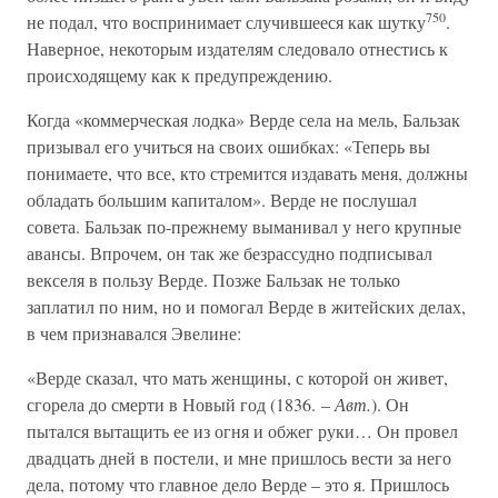
750
не подал, что воспринимает случившееся как шутку
.
Наверное, некоторым издателям следовало отнестись к
происходящему как к предупреждению.
Когда «коммерческая лодка» Верде села на мель, Бальзак
призывал его учиться на своих ошибках: «Теперь вы
понимаете, что все, кто стремится издавать меня, должны
обладать большим капиталом». Верде не послушал
совета. Бальзак по-прежнему выманивал у него крупные
авансы. Впрочем, он так же безрассудно подписывал
векселя в пользу Верде. Позже Бальзак не только
заплатил по ним, но и помогал Верде в житейских делах,
в чем признавался Эвелине:
«Верде сказал, что мать женщины, с которой он живет,
сгорела до смерти в Новый год (1836. –
Авт.
). Он
пытался вытащить ее из огня и обжег руки… Он провел
двадцать дней в постели, и мне пришлось вести за него
дела, потому что главное дело Верде – это я. Пришлось