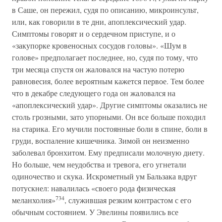
в Саше, он пережил, судя по описанию, микроинсульт,
или, как говорили в те дни, апоплексический удар.
Симптомы говорят и о сердечном приступе, и о
«закупорке кровеносных сосудов головы». «Шум в
голове» предполагает последнее, но, судя по тому, что
три месяца спустя он жаловался на частую потерю
равновесия, более вероятным кажется первое. Тем более
что в декабре следующего года он жаловался на
«апоплексический удар». Другие симптомы оказались не
столь грозными, зато упорными. Он все больше походил
на старика. Его мучили постоянные боли в спине, боли в
груди, воспаление кишечника. Зимой он неизменно
заболевал бронхитом. Ему предписали молочную диету.
Но больше, чем неудобства и тревога, его угнетали
одиночество и скука. Искрометный ум Бальзака вдруг
потускнел: навалилась «своего рода физическая
734
меланхолия»
, служившая резким контрастом с его
обычным состоянием. У Эвелины появились все