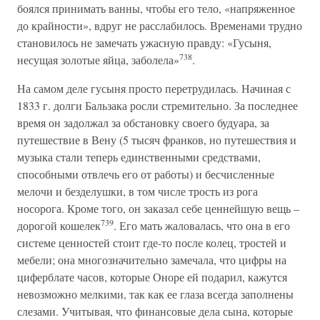
боялся принимать ванны, чтобы его тело, «напряженное
до крайности», вдруг не расслабилось. Временами трудно
становилось не замечать ужасную правду: «Гусыня,
738
несущая золотые яйца, заболела»
.
На самом деле гусыня просто перетрудилась. Начиная с
1833 г. долги Бальзака росли стремительно. За последнее
время он задолжал за обстановку своего будуара, за
путешествие в Вену (5 тысяч франков, но путешествия и
музыка стали теперь единственными средствами,
способными отвлечь его от работы) и бесчисленные
мелочи и безделушки, в том числе трость из рога
носорога. Кроме того, он заказал себе ценнейшую вещь –
739
дорогой кошелек
. Его мать жаловалась, что она в его
системе ценностей стоит где-то после колец, тростей и
мебели; она многозначительно замечала, что цифры на
циферблате часов, которые Оноре ей подарил, кажутся
невозможно мелкими, так как ее глаза всегда заполнены
слезами. Учитывая, что финансовые дела сына, которые