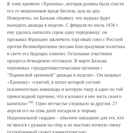
К тому времени «Хроника», которая должна была спасти
его от мошенников вроде Бюлоза, шла ко дну.
Невероятно, но Бальзак объявил, что журнал будет
выходить дважды в неделю. С февраля по июль 1836 г.
ему удалось написать сорок одну передовицу; он
призывал Францию заключить торговый союз с Россией
против Великобритании (весьма благоразумная политика
в свете его будущих планов). Остальные участники
процесса безнадежно отставали. В марте Бальзак
переживал «тридцатишестичасовые мучения с
“Парижской хроникой” дважды в неделю». Он называл
«Хронику» «газетой, в штате которой состоят
исключительно инвалиды и которую тащу я один по той
превосходной причине, что я вложил в нее часть своего
746
капитала»
. Одно несчастье следовало за другим. 27
апреля его на семь дней посадили в тюрьму
Национальной гвардии – обычное наказание для тех, кто
не явился с ружьем на сбор и не выстоял ночную смену
(излюбленный сюжет карикатуристов).