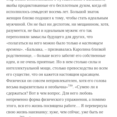
якобы продиктованные его бесплотным духом, когда ей
исполнилось семьдесят восемь лет. Большой знаток
женщин близко подошел к тому, чтобы стать идеальным
мужчиной. Он не был ни деспотом, ни мещанином, хотя,
разумеется, не был и идеальным мужем: его так
переполняли замыслы будущего для других, что
«полагаться на него можно было только
в настоящем
времени
». «Бальзака, – признавалась Каролина близкой
родственнице, – больше всего заботят его собственные
идеи, и не очень приятные. Но в нем столько силы и
интеллектуальной мощи, столько превосходства во всем
его существе, что он кажется настоящим красавцем.
Физически он совсем непривлекателен, хотя его голова
759
весьма выразительна и необычна»
. «Сумею ли я
сдержаться? Вот в чем вопрос. Для него любовь
непременно форма физического упражнения, а помимо
этого, вся его жизнь посвящена работе… Я перевернула
свою жизнь наизнанку; хуже, чем сейчас, уже быть не
760