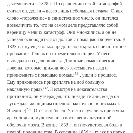
деятельности в 1828 г. По сравнению с той катастрофой,
считал он, долги – всего лишь небольшая неудача. Ставя
слово «поражение» в единственное число, он пытался
возвеличить то, что на самом деле представляло собой
вереницу мелких катастроф. Они множились, а он не
успевал освободиться от долгов с помощью творчества. В
1828 г. ему еще только предстояло открыть свое истинное
призвание. Теперь он стремительно старел. У него
выпадали и седели волосы. Длинные романтические
локоны, которые приходилось зачесывать назад и
731
прилизывать с помощью помады
, ушли в прошлое.
Ему приходилось прикреплять на лоб большую
732
накладную прядь
. Несмотря на доказательства
противного, он утверждал, что позади те дни, когда он
«угождал» женщинам (предположительно, в письмах к
733
Эвелине)
. Он часто болел. У него случались приступы
арахноидита, мучительного воспаления паутинной
оболочки мозга. В конце 1835 г. он почувствовал боль в
правой половине тела. В середине 1836 г., гуляя по парку