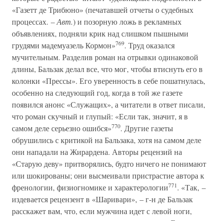
«Газетт де Трибюно» (печатавшей отчеты о судебных
процессах. –
Авт.
) и позорную ложь в рекламных
объявлениях, подняли крик над слишком пышными
769
грудями мадемуазель Кормон»
. Труд оказался
мучительным. Разделив роман на отрывки одинаковой
длины, Бальзак делал все, что мог, чтобы втиснуть его в
колонки «Прессы». Его уверенность в себе пошатнулась,
особенно на следующий год, когда в той же газете
появился анонс «Служащих», а читатели в ответ писали,
что роман скучный и глупый: «Если так, значит, я в
770
самом деле серьезно ошибся»
. Другие газеты
обрушились с критикой на Бальзака, хотя на самом деле
они нападали на Жирардена. Авторы рецензий на
«Старую деву» притворялись, будто ничего не понимают
или шокированы; они высмеивали пристрастие автора к
771
френологии, физиогномике и характерологии
. «Так, –
издевается рецензент в «Шаривари», – г-н де Бальзак
расскажет вам, что, если мужчина идет с левой ноги,