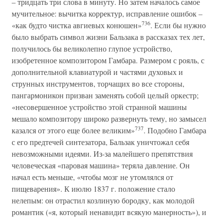
– тридцать три слова в минуту. Но затем началось самое
мучительное: вычитка корректур, исправление ошибок –
736
«как будто чистка авгиевых конюшен»
. Если бы нужно
было выбрать символ жизни Бальзака в рассказах тех лет,
получилось бы великолепно глупое устройство,
изобретенное композитором Гамбара. Размером с рояль, с
дополнительной клавиатурой и частями духовых и
струнных инструментов, торчащих во все стороны,
пангармоникон призван заменять собой целый оркестр;
«несовершенное устройство этой странной машины
мешало композитору широко развернуть тему, но замысел
737
казался от этого еще более великим»
. Подобно Гамбара
с его предтечей синтезатора, Бальзак уничтожал себя
невозможными идеями. Из-за малейшего препятствия
человеческая «паровая машина» теряла давление. Он
начал есть меньше, «чтобы мозг не утомлялся от
пищеварения». К июлю 1837 г. положение стало
нелепым: он отрастил козлиную бородку, как молодой
романтик («я, который ненавидит всякую манерность»), и