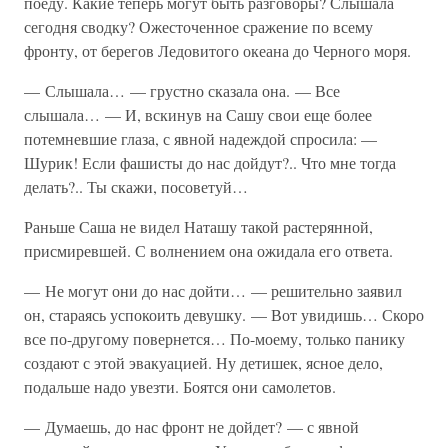
поеду. Какие теперь могут быть разговоры? Слышала
сегодня сводку? Ожесточенное сражение по всему
фронту, от берегов Ледовитого океана до Черного моря.
— Слышала… — грустно сказала она. — Все
слышала… — И, вскинув на Сашу свои еще более
потемневшие глаза, с явной надеждой спросила: —
Шурик! Если фашисты до нас дойдут?.. Что мне тогда
делать?.. Ты скажи, посоветуй…
Раньше Саша не видел Наташу такой растерянной,
присмиревшей. С волнением она ожидала его ответа.
— Не могут они до нас дойти… — решительно заявил
он, стараясь успокоить девушку. — Вот увидишь… Скоро
все по-другому повернется… По-моему, только панику
создают с этой эвакуацией. Ну детишек, ясное дело,
подальше надо увезти. Боятся они самолетов.
— Думаешь, до нас фронт не дойдет? — с явной