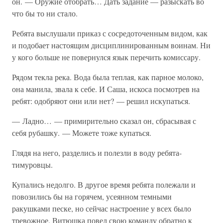
он. — Оружие отобрать… Дать задание — разыскать во
что бы то ни стало.
Ребята выслушали приказ с сосредоточенным видом, как
и подобает настоящим дисциплинированным воинам. Ни
у кого больше не повернулся язык перечить комиссару.
Рядом текла река. Вода была теплая, как парное молоко,
она манила, звала к себе. И Саша, искоса посмотрев на
ребят: одобряют они или нет? — решил искупаться.
— Ладно… — примирительно сказал он, сбрасывая с
себя рубашку. — Можете тоже купаться.
Глядя на него, разделись и полезли в воду ребята-
тимуровцы.
Купались недолго. В другое время ребята полежали и
повозились бы на горячем, усеянном темными
ракушками песке, но сейчас настроение у всех было
тревожное. Витюшка повел свою команду обратно к