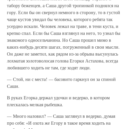
табору беженцев, а Саша другой тропинкой поднялся на
гору. Если бы он свернул немного в сторону, то в густой
чаще кустов увидал бы человека, которого ребята так
усердно искали. Человек лежал на траве, в тени куста, и
крепко спал. Если бы Саша взглянул на него, то узнал бы
знакомого односельчанина. Но Саша прошел мимо в
каких-нибудь десяти шагах, погруженный в свои мысли.
Он даже не заметил, как рядом из-за обрыва высунулась
лохматая золотоволосая голова Егорки Астахова, всегда
любившего ходить не там, где ходят люди.
— Стой, ни с места! — басовито гаркнул он за спиной
Саши.
В руках Егорка держал удочки и ведерко, в котором
плескалась мелкая рыбешка.
— Много наловил? — Саша заглянул в ведерко, думая
про себя: «И охота же Егору в такое время ходить на