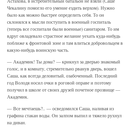
Астахова, в истребительный батальон не взяли (Саше
Чекалину помогло его умение ездить верхом). Нужно
было как можно быстрее определить себя. То он
склонялся к мысли поступить в военный госпиталь
(теперь все госпитали были военные) санитаром. То им
вдруг овладевало страстное желание уехать куда-нибудь
поближе к фронтовой зоне и там влиться добровольцем в
какую-нибудь воинскую часть.
— Академик! Ты дома? — крикнул за дверью знакомый
голос, и в комнату, стремительно рванув дверь, вошел
Саша, как всегда деловитый, озабоченный. Последний
год Володя носил очки в роговой оправе и поэтому
получил в школе от своих друзей почетное прозвище —
Академик.
— Все мечтаешь?.. — осведомился Саша, наливая из
графина стакан воды. Он залпом выпил и тяжело рухнул
на диван.