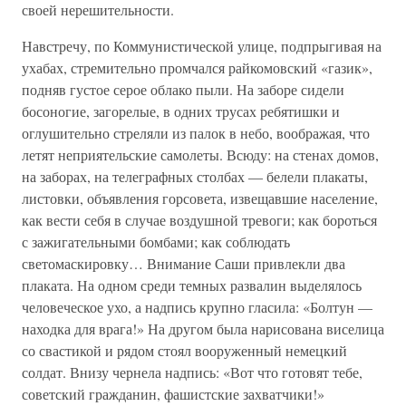
своей нерешительности.
Навстречу, по Коммунистической улице, подпрыгивая на
ухабах, стремительно промчался райкомовский «газик»,
подняв густое серое облако пыли. На заборе сидели
босоногие, загорелые, в одних трусах ребятишки и
оглушительно стреляли из палок в небо, воображая, что
летят неприятельские самолеты. Всюду: на стенах домов,
на заборах, на телеграфных столбах — белели плакаты,
листовки, объявления горсовета, извещавшие население,
как вести себя в случае воздушной тревоги; как бороться
с зажигательными бомбами; как соблюдать
светомаскировку… Внимание Саши привлекли два
плаката. На одном среди темных развалин выделялось
человеческое ухо, а надпись крупно гласила: «Болтун —
находка для врага!» На другом была нарисована виселица
со свастикой и рядом стоял вооруженный немецкий
солдат. Внизу чернела надпись: «Вот что готовят тебе,
советский гражданин, фашистские захватчики!»