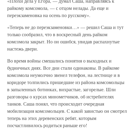
«Плохи дела у Егора, — думал Саша, направляясь к
райкому комсомола, — с отцом нелады. Да еще и
переэкзаменовка на осень по русскому».
«Теперь не до переэкзаменовки…» — решил Саша и тут
только сообразил, что в воскресный день райком
комсомола закрыт. Но он ошибся, увидав распахнутые
настежь двери.
Во время войны смешались понятия о выходных и
будничных днях. Все дни стали одинаковы. В райкоме
комсомола неумолчно звенел телефон, на лестнице и в
коридоре толпились пришедшие из района комсомольцы
в запыленных ботинках, вихрастые, загорелые. Шли
разговоры о курсах минометчиков, об истребителях
танков. Саша понял, что происходит очередная
мобилизация комсомольцев. С какой завистью он смотрел
теперь на этих деревенских ребят, которым
посчастливилось родиться раньше его!