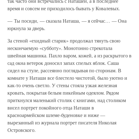
так часто они встречались с Наташей, а в последнее
время и совсем не приходилось бывать у Ковалевых.
— Ты посиди, — сказала Наташа, — я сейчас… — Она
юркнула за дверь.
За стеной «ехидный старик» продолжал тянуть свою
нескончаемую «субботу». Монотонно стрекотала
швейная машинка. Пахло варом, кожей, а из раскрытого в
сад окна ветерок доносил запах спелых яблок. Саша
сидел на стуле, рассеянно поглядывая по сторонам. В
комнате у Наташи все блестело чистотой, было уютно и
как-то очень светло. У стены стояла узкая железная
кровать, покрытая белым пикейным одеялом. Рядом
приткнулся маленький столик с книгами, над столиком
висел портрет покойного отца Наташи в
красноармейском шлеме-буденовке и ниже —
вырезанный из журнала портрет писателя Николая
Островского.