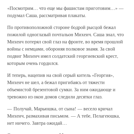
«Посмотрим… что еще мы фашистам приготовим…» —
подумал Саша, рассматривая плакаты.
По противоположной стороне бодрой рысцой бежал
пожилой одноглазый почтальон Михеич. Саша знал, что
Михеич потерял свой глаз на фронте, во время прошлой
войны с немцами, обороняя полковое знамя. За свой
подвиг Михеич имел солдатский георгиевский крест,
которым очень гордился.
И теперь, нацепив на свой серый китель «Георгия»,
Михеич не шел, а бежал пригибаясь от тяжести
объемистой брезентовой сумки. За ним ожидающе и
тревожно из окон домов следили десятки глаз.
— Получай, Марьюшка, от сына! — весело кричал
Михеич, размахивая письмом. — А тебе, Пелагеюшка,
нет ничего. Завтра ожидай…