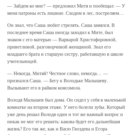
— Зайдем ко мне? — предложил Митя и пообещал: — У
меня патроны есть лишние. Сходим в лес, постреляем…
Он знал, что Саша любит стрелять. Саша замялся. В
последнее время Саша иногда заходил к Мите, был
знаком с его матерью — Варварой Христофоровной,
приветливой, разговорчивой женщиной. Знал его
младшего брата и старшую сестру, работавшую в школе
учительницей.
— Некогда, Митяй! Честное слово, некогда… —
признался Саша. — Бегу к Володьке Малышеву.
Вызывают его в райком комсомола.
Володя Малышев был дома. Он сидел у себя в маленькой
комнатке на втором этаже. У него болели зубы. Который
уже день решал Володя один и тот же важный вопрос и
никак не мог его решить: какова будет его дальнейшая
жизнь? Его так же, как и Васю Гвоздева и Егора