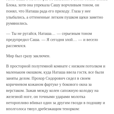
Блока, хотя она упрекала Сашу ворчливым тоном, он
понял, что Наташа рада его приходу. Глаза у нее
улыбались, а оттененные легким пушком щеки заметно
румянились.
— Ты не ругайся, Наташа… — серьезным тоном
предупредил Саша. — Я сегодня злой… — и весело
рассмеялся.
Мир был сразу заключен.
В просторной полутемной комнате с низким потолком и
маленьким окошком, куда Наташа ввела гостя, все были
заняты делом. Прохор Сидорович сидел в своем
коричневом кожаном фартуке у бокового окна за
верстаком. Зажав между колен сапожную колодку на
железной ноге, он точными ударами молотка
неторопливо вбивал один за другим гвозди в подошву и
вполголоса тянул дребезжащим тенорком: