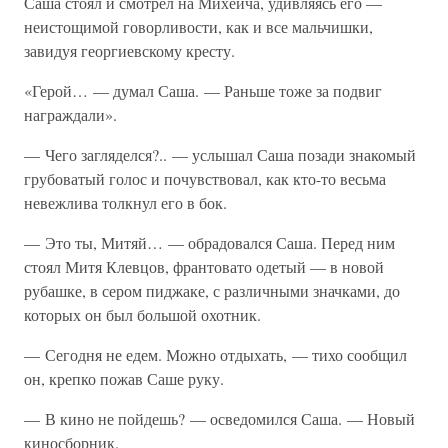
Саша стоял и смотрел на Михеича, удивляясь его —
неистощимой говорливости, как и все мальчишки,
завидуя георгиевскому кресту.
«Герой… — думал Саша. — Раньше тоже за подвиг
награждали».
— Чего загляделся?.. — услышал Саша позади знакомый
грубоватый голос и почувствовал, как кто-то весьма
невежлива толкнул его в бок.
— Это ты, Митяй… — обрадовался Саша. Перед ним
стоял Митя Клевцов, франтовато одетый — в новой
рубашке, в сером пиджаке, с различными значками, до
которых он был большой охотник.
— Сегодня не едем. Можно отдыхать, — тихо сообщил
он, крепко пожав Саше руку.
— В кино не пойдешь? — осведомился Саша. — Новый
киносборник.