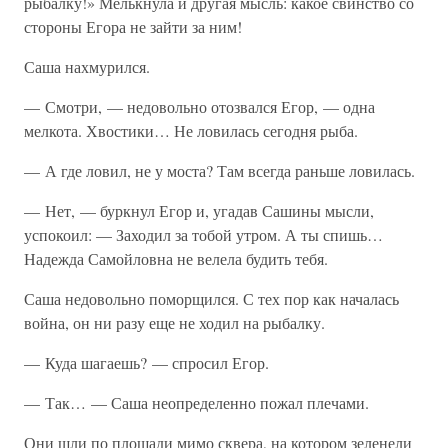
рыбалку!» Мелькнула и другая мысль: какое свинство со
стороны Егора не зайти за ним!
Саша нахмурился.
— Смотри, — недовольно отозвался Егор, — одна
мелкота. Хвостики… Не ловилась сегодня рыба.
— А где ловил, не у моста? Там всегда раньше ловилась.
— Нет, — буркнул Егор и, угадав Сашины мысли,
успокоил: — Заходил за тобой утром. А ты спишь…
Надежда Самойловна не велела будить тебя.
Саша недовольно поморщился. С тех пор как началась
война, он ни разу еще не ходил на рыбалку.
— Куда шагаешь? — спросил Егор.
— Так… — Саша неопределенно пожал плечами.
Они шли по площади мимо сквера, на котором зеленели