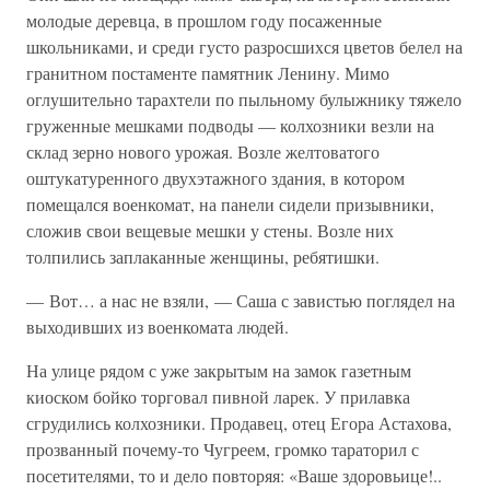
молодые деревца, в прошлом году посаженные
школьниками, и среди густо разросшихся цветов белел на
гранитном постаменте памятник Ленину. Мимо
оглушительно тарахтели по пыльному булыжнику тяжело
груженные мешками подводы — колхозники везли на
склад зерно нового урожая. Возле желтоватого
оштукатуренного двухэтажного здания, в котором
помещался военкомат, на панели сидели призывники,
сложив свои вещевые мешки у стены. Возле них
толпились заплаканные женщины, ребятишки.
— Вот… а нас не взяли, — Саша с завистью поглядел на
выходивших из военкомата людей.
На улице рядом с уже закрытым на замок газетным
киоском бойко торговал пивной ларек. У прилавка
сгрудились колхозники. Продавец, отец Егора Астахова,
прозванный почему-то Чугреем, громко тараторил с
посетителями, то и дело повторяя: «Ваше здоровьице!..