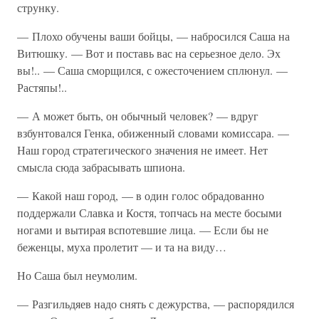
струнку.
— Плохо обучены ваши бойцы, — набросился Саша на
Витюшку. — Вот и поставь вас на серьезное дело. Эх
вы!.. — Саша сморщился, с ожесточением сплюнул. —
Растяпы!..
— А может быть, он обычный человек? — вдруг
взбунтовался Генка, обиженный словами комиссара. —
Наш город стратегического значения не имеет. Нет
смысла сюда забрасывать шпиона.
— Какой наш город, — в один голос обрадованно
поддержали Славка и Костя, топчась на месте босыми
ногами и вытирая вспотевшие лица. — Если бы не
беженцы, муха пролетит — и та на виду…
Но Саша был неумолим.
— Разгильдяев надо снять с дежурства, — распорядился