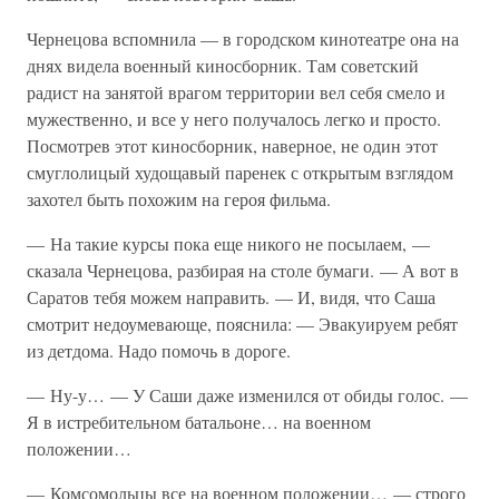
Чернецова вспомнила — в городском кинотеатре она на
днях видела военный киносборник. Там советский
радист на занятой врагом территории вел себя смело и
мужественно, и все у него получалось легко и просто.
Посмотрев этот киносборник, наверное, не один этот
смуглолицый худощавый паренек с открытым взглядом
захотел быть похожим на героя фильма.
— На такие курсы пока еще никого не посылаем, —
сказала Чернецова, разбирая на столе бумаги. — А вот в
Саратов тебя можем направить. — И, видя, что Саша
смотрит недоумевающе, пояснила: — Эвакуируем ребят
из детдома. Надо помочь в дороге.
— Ну-у… — У Саши даже изменился от обиды голос. —
Я в истребительном батальоне… на военном
положении…
— Комсомольцы все на военном положении… — строго