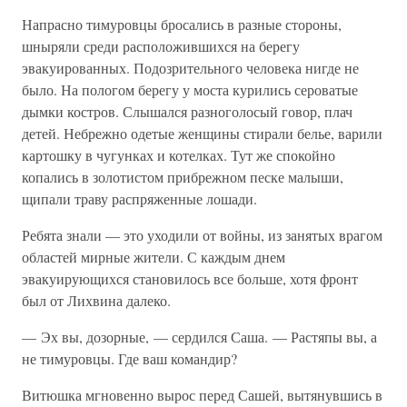
Напрасно тимуровцы бросались в разные стороны,
шныряли среди расположившихся на берегу
эвакуированных. Подозрительного человека нигде не
было. На пологом берегу у моста курились сероватые
дымки костров. Слышался разноголосый говор, плач
детей. Небрежно одетые женщины стирали белье, варили
картошку в чугунках и котелках. Тут же спокойно
копались в золотистом прибрежном песке малыши,
щипали траву распряженные лошади.
Ребята знали — это уходили от войны, из занятых врагом
областей мирные жители. С каждым днем
эвакуирующихся становилось все больше, хотя фронт
был от Лихвина далеко.
— Эх вы, дозорные, — сердился Саша. — Растяпы вы, а
не тимуровцы. Где ваш командир?
Витюшка мгновенно вырос перед Сашей, вытянувшись в