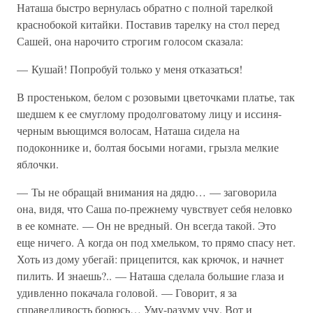
Наташа быстро вернулась обратно с полной тарелкой
краснобокой китайки. Поставив тарелку на стол перед
Сашей, она нарочито строгим голосом сказала:
— Кушай! Попробуй только у меня отказаться!
В простеньком, белом с розовыми цветочками платье, так
шедшем к ее смуглому продолговатому лицу и иссиня-
черным вьющимся волосам, Наташа сидела на
подоконнике и, болтая босыми ногами, грызла мелкие
яблочки.
— Ты не обращай внимания на дядю… — заговорила
она, видя, что Саша по-прежнему чувствует себя неловко
в ее комнате. — Он не вредный. Он всегда такой. Это
еще ничего. А когда он под хмельком, то прямо спасу нет.
Хоть из дому убегай: прицепится, как крючок, и начнет
пилить. И знаешь?.. — Наташа сделала большие глаза и
удивленно покачала головой. — Говорит, я за
справедливость борюсь… Уму-разуму учу. Вот и