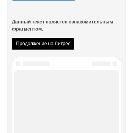
Данный текст является ознакомительным
фрагментом.
Продолжение на Литрес
Читайте также
Глава вторая
Глава вторая Я очень смутно припоминаю свои занятия
литературой в тот период. Не думаю, что даже тогда я
воспринимала себя как писателя bonа fide. Кое-что я
писала, да — книжки, рассказы. Их печатали, и я стала