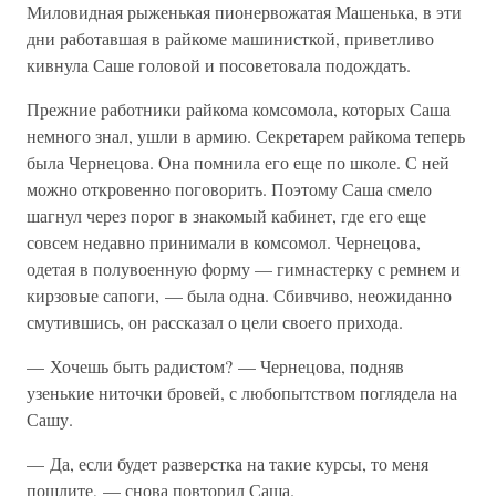
Миловидная рыженькая пионервожатая Машенька, в эти
дни работавшая в райкоме машинисткой, приветливо
кивнула Саше головой и посоветовала подождать.
Прежние работники райкома комсомола, которых Саша
немного знал, ушли в армию. Секретарем райкома теперь
была Чернецова. Она помнила его еще по школе. С ней
можно откровенно поговорить. Поэтому Саша смело
шагнул через порог в знакомый кабинет, где его еще
совсем недавно принимали в комсомол. Чернецова,
одетая в полувоенную форму — гимнастерку с ремнем и
кирзовые сапоги, — была одна. Сбивчиво, неожиданно
смутившись, он рассказал о цели своего прихода.
— Хочешь быть радистом? — Чернецова, подняв
узенькие ниточки бровей, с любопытством поглядела на
Сашу.
— Да, если будет разверстка на такие курсы, то меня
пошлите, — снова повторил Саша.