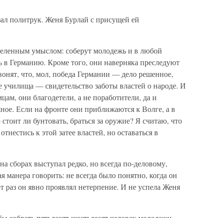
ал политрук. Женя Бурлай с присущей ей
ленным умыслом: соберут молодежь и в любой
ть в Германию. Кроме того, они наверняка преследуют
вонят, что, мол, победа Германии — дело решенное,
ие училища — свидетельство заботы властей о народе. И
цам, они благодетели, а не поработители, да и
жное. Если на фронте они приближаются к Волге, а в
стоит ли бунтовать, браться за оружие? Я считаю, что
тнестись к этой затее властей, но оставаться в
 сборах выступал редко, но всегда по-деловому,
я манера говорить: не всегда было понятно, когда он
от раз он явно проявлял нетерпение. И не успела Женя
бы собрать пятьдесят-шестьдесят человек молодежи,