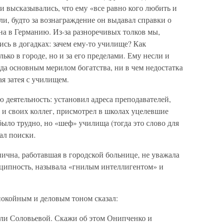
ьи высказывались, что ему «все равно кого любить и
ли, будто за вознаграждение он выдавал справки о
она в Германию. Из-за разноречивых толков мы,
ись в догадках: зачем ему-то училище? Как
лько в городе, но и за его пределами. Ему несли и
гда основным мерилом богатства, ни в чем недостатка
я затея с училищем.
 деятельность: установил адреса преподавателей,
 и своих коллег, присмотрел в школах уцелевшие
ыло трудно, но «шеф» училища (тогда это слово для
ал поиски.
чна, работавшая в городской больнице, не уважала
нципность, называла «гнилым интеллигентом» и
покойным и деловым тоном сказал:
али Соловьевой. Скажи об этом Онипченко и