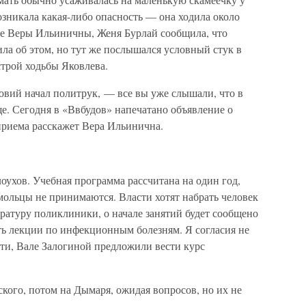
возникала какая-либо опасность — она ходила около
оме Веры Ильиничны, Женя Бурлай сообщила, что
ила об этом, но тут же послышался условный стук в
строй ходьбы Яковлева.
вий начал политрук, — все вы уже слышали, что в
е. Сегодня в «Ввбудов» напечатано объявление о
приема расскажет Вера Ильинична.
ухов. Учебная программа рассчитана на один год,
мольцы не принимаются. Власти хотят набрать человек
тратуру поликлиники, о начале занятий будет сообщено
ь лекции по инфекционным болезням. Я согласия не
тати, Вале Залогиной предложили вести курс
кого, потом на Дымаря, ожидая вопросов, но их не