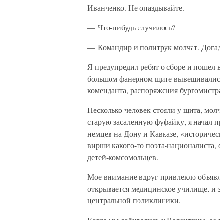
Иванченко. Не опаздывайте.
— Что-нибудь случилось?
— Командир и политрук молчат. Догад
Я предупредил ребят о сборе и пошел 
большом фанерном щите вывешивались
коменданта, распоряжения бургомистра
Несколько человек стояли у щита, молч
старую засаленную фуфайку, я начал 
немцев на Дону и Кавказе, «историчес
вирши какого-то поэта-националиста, 
детей-комсомольцев.
Мое внимание вдруг привлекло объявле
открывается медицинское училище, и з
центральной поликлиники.
Когда мы собирались у Валентины, ее 