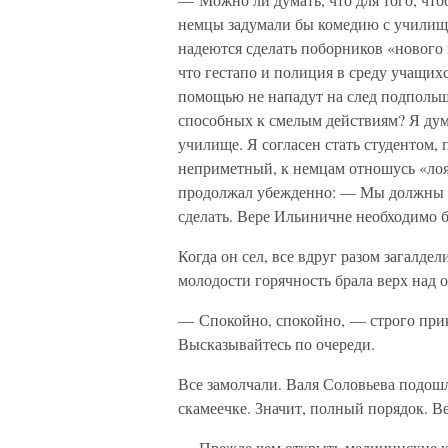
немцы задумали бы комедию с училище
надеются сделать поборников «нового
что гестапо и полиция в среду учащихс
помощью не нападут на след подпольщ
способных к смелым действиям? Я дума
училище. Я согласен стать студентом,
неприметный, к немцам отношусь «ло
продолжал убежденно: — Мы должны ис
сделать. Вере Ильиничне необходимо 
Когда он сел, все вдруг разом загалде
молодости горячность брала верх над 
— Спокойно, спокойно, — строго прик
Высказывайтесь по очереди.
Все замолчали. Валя Соловьева подошла
скамеечке. Значит, полный порядок. Ве
— Прежде чем открыть медицинские кур