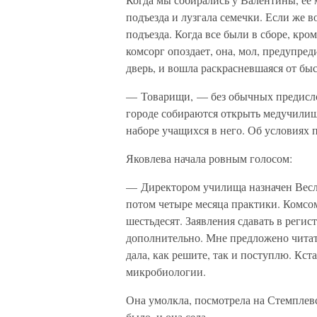
подъезда и лузгала семечки. Если же 
подъезда. Когда все были в сборе, кр
комсорг опоздает, она, мол, предупред
дверь, и вошла раскрасневшаяся от бы
— Товарищи, — без обычных предисло
городе собираются открыть медучилищ
наборе учащихся в него. Об условиях 
Яковлева начала ровным голосом:
— Директором училища назначен Весло
потом четыре месяца практики. Комсо
шестьдесят. Заявления сдавать в регис
дополнительно. Мне предложено читат
дала, как решите, так и поступлю. Кс
микробиологии.
Она умолкла, посмотрела на Стемплевс
было, и она села.