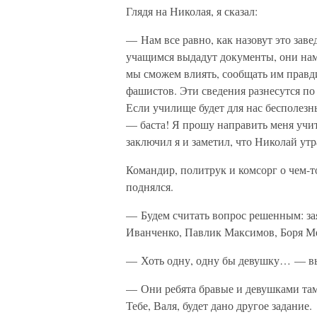
Глядя на Николая, я сказал:
— Нам все равно, как назовут это заве
учащимся выдадут документы, они нам
мы сможем влиять, сообщать им правди
фашистов. Эти сведения разнесутся по
Если училище будет для нас бесполезн
— баста! Я прошу направить меня учить
заключил я и заметил, что Николай ут
Командир, политрук и комсорг о чем-т
поднялся.
— Будем считать вопрос решенным: з
Иванченко, Павлик Максимов, Боря Ме
— Хоть одну, одну бы девушку… — вы
— Они ребята бравые и девушками там 
Тебе, Валя, будет дано другое задание.