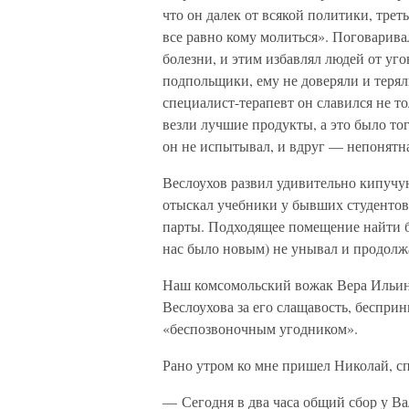
что он далек от всякой политики, трет
все равно кому молиться». Поговарива
болезни, и этим избавлял людей от уг
подпольщики, ему не доверяли и терял
специалист-терапевт он славился не то
везли лучшие продукты, а это было то
он не испытывал, и вдруг — непонятна
Веслоухов развил удивительно кипучую
отыскал учебники у бывших студентов
парты. Подходящее помещение найти б
нас было новым) не унывал и продолж
Наш комсомольский вожак Вера Ильини
Веслоухова за его слащавость, беспри
«беспозвоночным угодником».
Рано утром ко мне пришел Николай, с
— Сегодня в два часа общий сбор у В