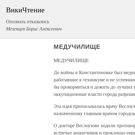
ВикиЧтение
Опознать отказались
Мезенцев Борис Алексеевич
МЕДУЧИЛИЩЕ
МЕДУЧИЛИЩЕ
До войны в Константиновке был медиц
работавшие в техникуме и не успевшие
бы прокормиться и дожить до лучших в
оккупационные власти города разреш
Эта идея приписывалась врачу Веслоу
назначенному главным врачом городск
О докторе Веслоухове ходили противо
встречал захватчиков и проклинал евр