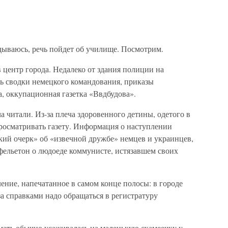
ываюсь, речь пойдет об училище. Посмотрим.
в центр города. Недалеко от здания полиции на
 сводки немецкого командования, приказы
, оккупационная газетка «Ввдбудова».
а читали. Из-за плеча здоровенного детины, одетого в
просматривать газету. Информация о наступлении
кий очерк» об «извечной дружбе» немцев и украинцев,
фельетон о людоеде коммунисте, истязавшем своих
ние, напечатанное в самом конце полосы: в городе
а справками надо обращаться в регистратуру
мать обычно усаживалась на маленькую скамеечку у