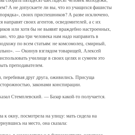
м? А не допускаете ли вы, что из учащихся фашисты
 порядка», своих приспешников? А разве исключено,
я направят своих агентов, осведомителей, а с их
иков или хотя бы не выявят враждебно настроенных,
ю, что два-три человека нам надо направить в
 подхожу по всем статьям: не комсомолец, смирный,
яльно». — Окинув взглядом товарищей, Алексей
пользовать училище в своих целях и сумеем это
быть преподавателем.
ли, перебивая друг друга, оживились. Присуща
осторожностью, законами конспирации.
азал Стемплевский. — Базар какой-то получается.
 к окну, посмотрела на улицу: мать сидела на
рнувшись на место, она сказала:
сы, в комендатуре и в бургомистрате, наверное,