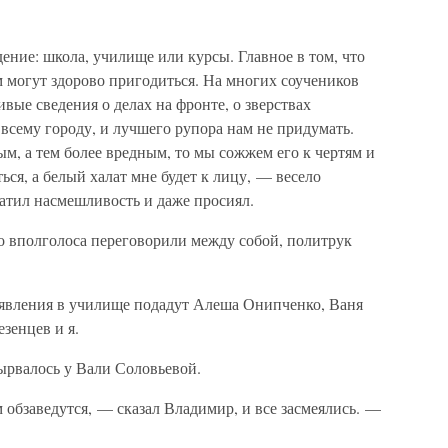
дение: школа, училище или курсы. Главное в том, что
 могут здорово пригодиться. На многих соучеников
вые сведения о делах на фронте, о зверствах
 всему городу, и лучшего рупора нам не придумать.
ым, а тем более вредным, то мы сожжем его к чертям и
ся, а белый халат мне будет к лицу, — весело
ратил насмешливость и даже просиял.
о вполголоса переговорили между собой, политрук
аявления в училище подадут Алеша Онипченко, Ваня
зенцев и я.
рвалось у Вали Соловьевой.
обзаведутся, — сказал Владимир, и все засмеялись. —