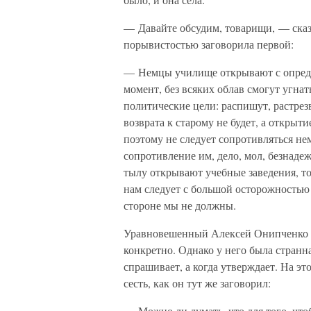
— Давайте обсудим, товарищи, — сказ
порывистостью заговорила первой:
— Немцы училище открывают с опреде
момент, без всяких облав смогут угна
политические цели: распишут, растрез
возврата к старому не будет, а открыт
поэтому не следует сопротивляться нем
сопротивление им, дело, мол, безнаде
тылу открывают учебные заведения, то 
нам следует с большой осторожностью о
стороне мы не должны.
Уравновешенный Алексей Онипченко на
конкретно. Однако у него была странна
спрашивает, а когда утверждает. На эт
сесть, как он тут же заговорил:
— Можно ли думать, что для того, что