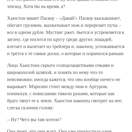
эпизод. Хотя бы на время, а?
Хьюстон машет Паскоу – «Давай!» Паскоу выскакивает,
обегает грузовик, выхватывает нож и перерезает путы –
все в одном дубле. Мустанг ржет, бьется и устремляется к
загону, где носится по кругу среди других лошадей,
влетает и вылетает из трейлера и, наконец, успокаивается
и трется о те самые доски, о которые и поранился раньше.
Лицо Хьюстона скрыто солнцезащитными очками и
широкополой шляпой, и понять по нему что-то
невозможно; иногда кажется, что оно вообще ничего не
выражает. Мэрилин стоит между ним и Артуром,
поникнув, с повисшими тяжело руками, которые как
будто тянут ее к земле. Хьюстон наконец смотрит на нее,
слегка склонив голову:
– Ну? Чего вы там хотели?
Она знает, что они ждут. Она уже пропустила один