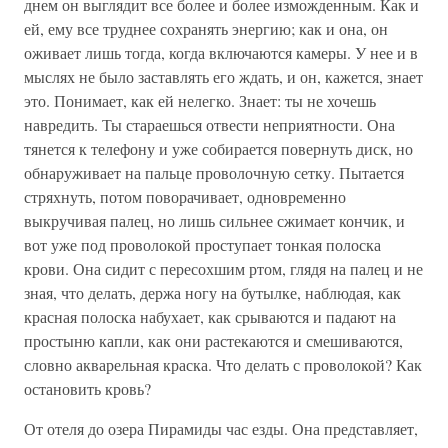
днем он выглядит все более и более изможденным. Как и
ей, ему все труднее сохранять энергию; как и она, он
оживает лишь тогда, когда включаются камеры. У нее и в
мыслях не было заставлять его ждать, и он, кажется, знает
это. Понимает, как ей нелегко. Знает: ты не хочешь
навредить. Ты стараешься отвести неприятности. Она
тянется к телефону и уже собирается повернуть диск, но
обнаруживает на пальце проволочную сетку. Пытается
стряхнуть, потом поворачивает, одновременно
выкручивая палец, но лишь сильнее сжимает кончик, и
вот уже под проволокой проступает тонкая полоска
крови. Она сидит с пересохшим ртом, глядя на палец и не
зная, что делать, держа ногу на бутылке, наблюдая, как
красная полоска набухает, как срываются и падают на
простыню капли, как они растекаются и смешиваются,
словно акварельная краска. Что делать с проволокой? Как
остановить кровь?
От отеля до озера Пирамиды час езды. Она представляет,