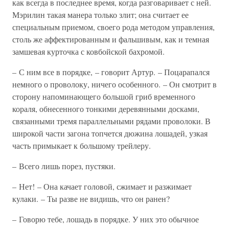
как всегда в последнее время, когда разговаривает с ней.
Мэрилин такая манера только злит; она считает ее
специальным приемом, своего рода методом управления,
столь же аффектированным и фальшивым, как и темная
замшевая курточка с ковбойской бахромой.
– С ним все в порядке, – говорит Артур. – Поцарапался
немного о проволоку, ничего особенного. – Он смотрит в
сторону напоминающего большой гриб временного
кораля, обнесенного тонкими деревянными досками,
связанными тремя параллельными рядами проволоки. В
широкой части загона топчется дюжина лошадей, узкая
часть примыкает к большому трейлеру.
– Всего лишь порез, пустяки.
– Нет! – Она качает головой, сжимает и разжимает
кулаки. – Ты разве не видишь, что он ранен?
– Говорю тебе, лошадь в порядке. У них это обычное