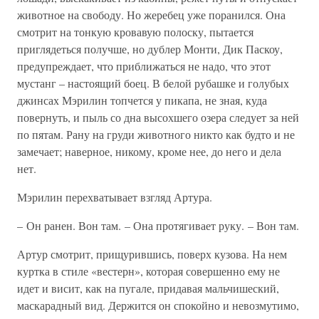
животное на свободу. Но жеребец уже поранился. Она
смотрит на тонкую кровавую полоску, пытается
приглядеться получше, но дублер Монти, Дик Паскоу,
предупреждает, что приближаться не надо, что этот
мустанг – настоящий боец. В белой рубашке и голубых
джинсах Мэрилин топчется у пикапа, не зная, куда
повернуть, и пыль со дна высохшего озера следует за ней
по пятам. Рану на груди животного никто как будто и не
замечает; наверное, никому, кроме нее, до него и дела
нет.
Мэрилин перехватывает взгляд Артура.
– Он ранен. Вон там. – Она протягивает руку. – Вон там.
Артур смотрит, прищурившись, поверх кузова. На нем
куртка в стиле «вестерн», которая совершенно ему не
идет и висит, как на пугале, придавая мальчишеский,
маскарадный вид. Держится он спокойно и невозмутимо,