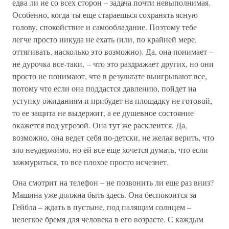
едва ли не со всех сторон – задача почти невыполнимая.
Особенно, когда ты еще стараешься сохранять ясную
голову, спокойствие и самообладание. Поэтому тебе
легче просто никуда не ехать (или, по крайней мере,
оттягивать, насколько это возможно). Да, она понимает –
не дурочка все-таки, – что это раздражает других, но они
просто не понимают, что в результате выигрывают все,
потому что если она поддастся давлению, пойдет на
уступку ожиданиям и прибудет на площадку не готовой,
то ее защита не выдержит, а ее душевное состояние
окажется под угрозой. Она тут же расклеится. Да,
возможно, она ведет себя по-детски, не желая верить, что
зло неудержимо, но ей все еще хочется думать, что если
зажмуриться, то все плохое просто исчезнет.
Она смотрит на телефон – не позвонить ли еще раз вниз?
Машина уже должна быть здесь. Она беспокоится за
Гейбла – ждать в пустыне, под палящим солнцем –
нелегкое бремя для человека в его возрасте. С каждым