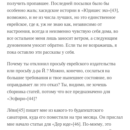
получить пропавшее. Последней посылки было бы
особенно жаль; хасидские истории в «Юдишес эхо»[43],
возможно, и не из числа лучших, но это единственное
еврейское, где я, уж не знаю как, независимо от
настроения, всегда и неизменно чувствую себя дома, во
все остальное меня лишь заносит ветром, а следующим
дуновением уносит обратно. Если ты не возражаешь, я
пока оставлю эти рассказы у себя.
Почему ты отклонил просьбу еврейского издательства
или просьбу д-ра Й.? Можно, конечно, сослаться на
большие требования и твое нынешнее состояние, но
оправдывает ли это отказ? Ты, видимо, не хочешь
сборника статей, потому что все предназначено для
«Эсфири»[44]?
Лёви[45] пишет мне из какого-то будапештского
санатория, куда его поместили на три месяца. Он прислал
мне начало статьи для «Дер юде»[46]. По-моему, это