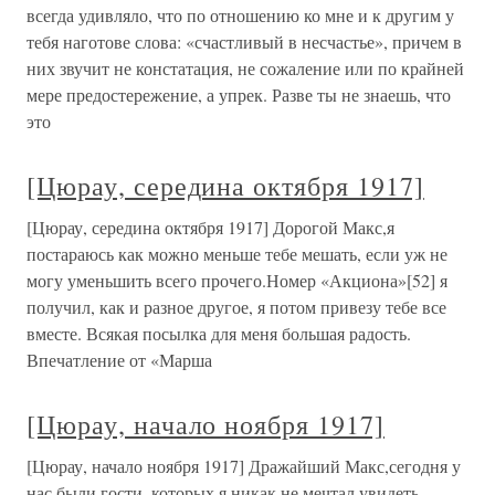
всегда удивляло, что по отношению ко мне и к другим у
тебя наготове слова: «счастливый в несчастье», причем в
них звучит не констатация, не сожаление или по крайней
мере предостережение, а упрек. Разве ты не знаешь, что
это
[Цюрау, середина октября 1917]
[Цюрау, середина октября 1917] Дорогой Макс,я
постараюсь как можно меньше тебе мешать, если уж не
могу уменьшить всего прочего.Номер «Акциона»[52] я
получил, как и разное другое, я потом привезу тебе все
вместе. Всякая посылка для меня большая радость.
Впечатление от «Марша
[Цюрау, начало ноября 1917]
[Цюрау, начало ноября 1917] Дражайший Макс,сегодня у
нас были гости, которых я никак не мечтал увидеть,