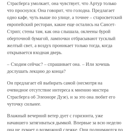
Страсберга умолкает, она чувствует, что Артур только
что проснулся. Она говорит, что голодна. Предлагает
одно кафе, чуть выше по улице, а точнее – старосветский
европейский ресторан, какие еще остались на Сансет-
Стрип; стены там, как она слышала, оклеены бурой
оберточной бумагой, лампочки отбрасывают тусклый
желтый свет, а воздух проникает только тогда, когда
открывается входная дверь.
– Сходим сейчас? – спрашивает она. – Или хочешь
дослушать лекцию до конца?
Он предлагает ей выбирать самой (несмотря на
очевидное отсутствие интереса к мнению мистера
Страсберга об Элеоноре Дузе), и за это она любит его
чуточку сильнее.
Влажный вечерний ветер дует с горизонта, уже
начавшего затягиваться дымкой. Впервые за всю неделю
она не думает о возможной слежке. Они поднимаются по