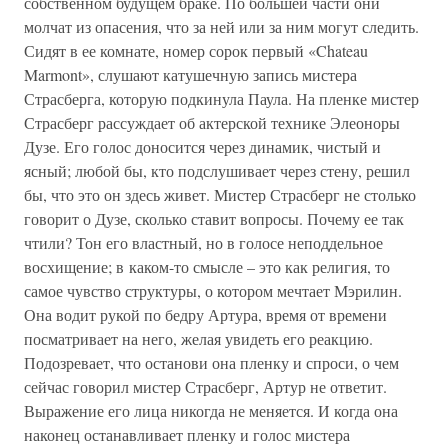
собственном будущем браке. По большей части они
молчат из опасения, что за ней или за ним могут следить.
Сидят в ее комнате, номер сорок первый «Chateau
Marmont», слушают катушечную запись мистера
Страсберга, которую подкинула Паула. На пленке мистер
Страсберг рассуждает об актерской технике Элеоноры
Дузе. Его голос доносится через динамик, чистый и
ясный; любой бы, кто подслушивает через стену, решил
бы, что это он здесь живет. Мистер Страсберг не столько
говорит о Дузе, сколько ставит вопросы. Почему ее так
чтили? Тон его властный, но в голосе неподдельное
восхищение; в каком-то смысле – это как религия, то
самое чувство структуры, о котором мечтает Мэрилин.
Она водит рукой по бедру Артура, время от времени
посматривает на него, желая увидеть его реакцию.
Подозревает, что останови она пленку и спроси, о чем
сейчас говорил мистер Страсберг, Артур не ответит.
Выражение его лица никогда не меняется. И когда она
наконец останавливает пленку и голос мистера