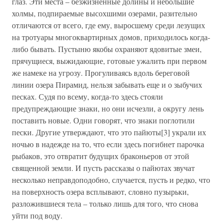
глаз. Эти места – безжизненные долины и небольшие
холмы, подпираемые высохшими озерами, разительно
отличаются от всего, где ему, выросшему среди лезущих
на тротуары многоквартирных домов, приходилось когда-
либо бывать. Пустыню якобы охраняют ядовитые змеи,
прячущиеся, выжидающие, готовые ужалить при первом
же намеке на угрозу. Прогуливаясь вдоль береговой
линии озера Пирамид, нельзя забывать еще и о зыбучих
песках. Судя по всему, когда-то здесь стояли
предупреждающие знаки, но они исчезли, а округу лень
поставить новые. Одни говорят, что знаки поглотили
пески. Другие утверждают, что это пайюты[3] украли их
ночью в надежде на то, что если здесь погибнет парочка
рыбаков, это отвратит будущих браконьеров от этой
священной земли. И пусть рассказы о пайютах звучат
несколько неправдоподобно, случается, пусть и редко, что
на поверхность озера всплывают, словно пузырьки,
разложившиеся тела – только лишь для того, что снова
уйти под воду.