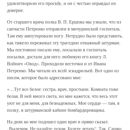
удовлетворили его просьбу, и он с честью оправдал их
доверие.
От старшего врача полка В. П. Ершова мы узнали, что из
санчасти Петренко отправлен в мичуринский госпиталь.
Там ему ампутировали ногу. Нетрудно было представить,
как тяжело переживал эту трагедию отважный штурман.
Мы постоянно писали ему, посылали в госпиталь
посылки, достали для него любимую его книгу Л.
Войнич «Овод». Приходили весточки и от Ивана
Петренко. Мы читали их всей эскадрильей. Вот одно из
писем, которое было адресовано мне:
«…Тут все белое: сестра, врач, простыни. Комната тоже
белая. В ней много света, но мне кажется, что весь этот
уют не для меня, для безнадежных. Мое сердце — там, в
полку, в штурманской кабине бомбардировщика.
На днях ко мне подошел один врач и прямо сказал:
„Вылечим. Не падайте духом. Будете летать“. Так, Сашко,