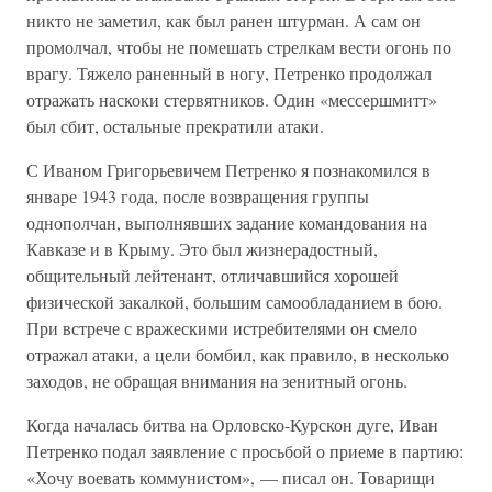
никто не заметил, как был ранен штурман. А сам он
промолчал, чтобы не помешать стрелкам вести огонь по
врагу. Тяжело раненный в ногу, Петренко продолжал
отражать наскоки стервятников. Один «мессершмитт»
был сбит, остальные прекратили атаки.
С Иваном Григорьевичем Петренко я познакомился в
январе 1943 года, после возвращения группы
однополчан, выполнявших задание командования на
Кавказе и в Крыму. Это был жизнерадостный,
общительный лейтенант, отличавшийся хорошей
физической закалкой, большим самообладанием в бою.
При встрече с вражескими истребителями он смело
отражал атаки, а цели бомбил, как правило, в несколько
заходов, не обращая внимания на зенитный огонь.
Когда началась битва на Орловско-Курскон дуге, Иван
Петренко подал заявление с просьбой о приеме в партию:
«Хочу воевать коммунистом», — писал он. Товарищи