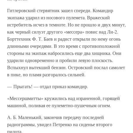
Гитлеровский стервятник зашел спереди. Командир
экипажа ударил из носового пулемета. Вражеский
истребитель исчез в темноте. Но не прошло и двух минут,
как черный силуэт другого «мессера» повис над Ли-2.
Борттехник Ф. Т. Баев и радист открыли по нему огонь
длинными очередями. В это время с противоположной
стороны на экипаж набросились еще два хищника. Они
ударили одновременно и пробили левую плоскость.
Вспыхнул вытекший бензин. Островский послал самолет
в пике, но пламя разгоралось сильней.
— Прыгать! — отдал приказ командир.
«Мессершмитты» кружились над израненной, горящей
машиной, поливая ее пулеметно-пушечным огнем.
А. Б. Маленький, закончив передачу последней
радиограммы, увидел Петренко на сиденье второго
пилота.