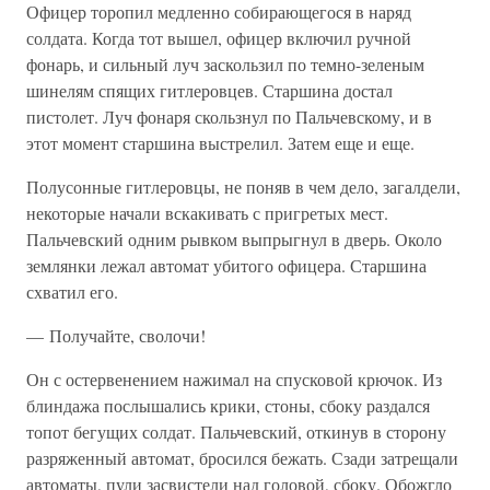
Офицер торопил медленно собирающегося в наряд
солдата. Когда тот вышел, офицер включил ручной
фонарь, и сильный луч заскользил по темно-зеленым
шинелям спящих гитлеровцев. Старшина достал
пистолет. Луч фонаря скользнул по Пальчевскому, и в
этот момент старшина выстрелил. Затем еще и еще.
Полусонные гитлеровцы, не поняв в чем дело, загалдели,
некоторые начали вскакивать с пригретых мест.
Пальчевский одним рывком выпрыгнул в дверь. Около
землянки лежал автомат убитого офицера. Старшина
схватил его.
— Получайте, сволочи!
Он с остервенением нажимал на спусковой крючок. Из
блиндажа послышались крики, стоны, сбоку раздался
топот бегущих солдат. Пальчевский, откинув в сторону
разряженный автомат, бросился бежать. Сзади затрещали
автоматы, пули засвистели над головой, сбоку. Обожгло