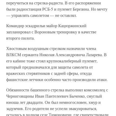
переучиться на стрелка-радиста. В его распоряжении
были радиостанция РСБ-5 и пулемет Березина. Но мечту
— управлять самолетом — не оставлял.
Командир эскадрильи майор Кацюржинский
запланировал с Вороновым тренировку в качестве
второго пилота.
Хвостовым воздушным стрелком назначили члена
ВЛКСМ сержанта Николая Александровича Лазарева. В
его кабине тоже стоял крупнокалиберный пулемет,
который предназначался для защиты самолета от
вражеских стервятников с задней сферы, откуда
фашистские летчики особенно часто производили атаки.
Обязанности башенного стрелка выполнял комсомолец с
Черниговщины Иван Пантелеевич Быченко, смуглый
юноша лет двадцати. Он был немногословен, хмур и
задумчив. Его родители не успели эвакуироваться,
остались в родном селе Тимоновичи, где свирепствовали