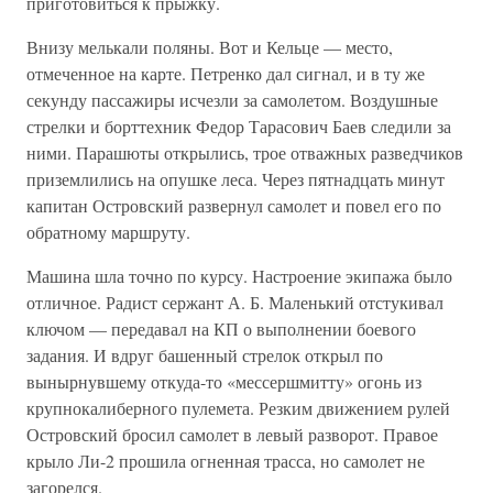
приготовиться к прыжку.
Внизу мелькали поляны. Вот и Кельце — место,
отмеченное на карте. Петренко дал сигнал, и в ту же
секунду пассажиры исчезли за самолетом. Воздушные
стрелки и борттехник Федор Тарасович Баев следили за
ними. Парашюты открылись, трое отважных разведчиков
приземлились на опушке леса. Через пятнадцать минут
капитан Островский развернул самолет и повел его по
обратному маршруту.
Машина шла точно по курсу. Настроение экипажа было
отличное. Радист сержант А. Б. Маленький отстукивал
ключом — передавал на КП о выполнении боевого
задания. И вдруг башенный стрелок открыл по
вынырнувшему откуда-то «мессершмитту» огонь из
крупнокалиберного пулемета. Резким движением рулей
Островский бросил самолет в левый разворот. Правое
крыло Ли-2 прошила огненная трасса, но самолет не
загорелся.