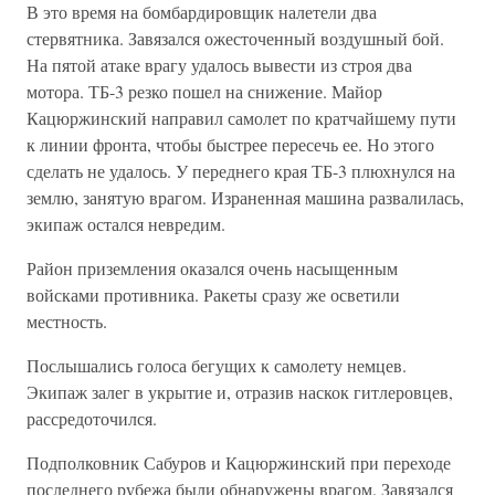
В это время на бомбардировщик налетели два
стервятника. Завязался ожесточенный воздушный бой.
На пятой атаке врагу удалось вывести из строя два
мотора. ТБ-3 резко пошел на снижение. Майор
Кацюржинский направил самолет по кратчайшему пути
к линии фронта, чтобы быстрее пересечь ее. Но этого
сделать не удалось. У переднего края ТБ-3 плюхнулся на
землю, занятую врагом. Израненная машина развалилась,
экипаж остался невредим.
Район приземления оказался очень насыщенным
войсками противника. Ракеты сразу же осветили
местность.
Послышались голоса бегущих к самолету немцев.
Экипаж залег в укрытие и, отразив наскок гитлеровцев,
рассредоточился.
Подполковник Сабуров и Кацюржинский при переходе
последнего рубежа были обнаружены врагом. Завязался