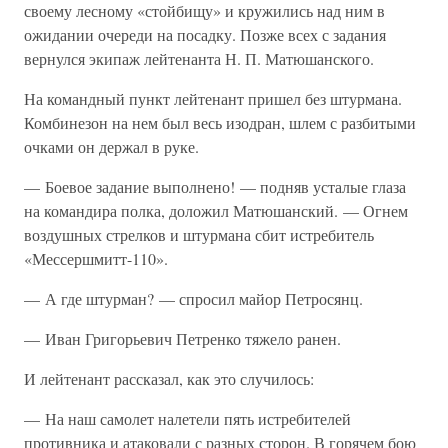
своему лесному «стойбищу» и кружились над ним в
ожидании очереди на посадку. Позже всех с задания
вернулся экипаж лейтенанта Н. П. Матюшанского.
На командный пункт лейтенант пришел без штурмана.
Комбинезон на нем был весь изодран, шлем с разбитыми
очками он держал в руке.
— Боевое задание выполнено! — подняв усталые глаза
на командира полка, доложил Матюшанский. — Огнем
воздушных стрелков и штурмана сбит истребитель
«Мессершмитт-110».
— А где штурман? — спросил майор Петросянц.
— Иван Григорьевич Петренко тяжело ранен.
И лейтенант рассказал, как это случилось:
— На наш самолет налетели пять истребителей
противника и атаковали с разных сторон. В горячем бою