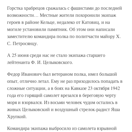
Горстка храбрецов сражалась с фашистами до последней
возможности… Местные жители похоронили экипаж
героев в районе Кельце, недалеко от Катовиц, и на
могиле установили памятник. Об этом они написали
заместителю командира полка по политчасти майору X.
С. Петросянцу.
А 25 июня среди нас не стало экипажа старшего
лейтенанта Ф. И. Целыковского.
Федор Иванович был ветераном полка, имел большой
опыт, отлично летал. Ему не раз приходилось попадать в
сложные ситуации, а в боях на Кавказе 23 октября 1942
года его горящий самолет врезался в береговую черту
моря и взорвался. Из восьми человек чудом остались в
живых Целыковский и воздушный стрелок-радист Яша
Хрупкий.
Командира экипажа выбросило из самолета взрывной