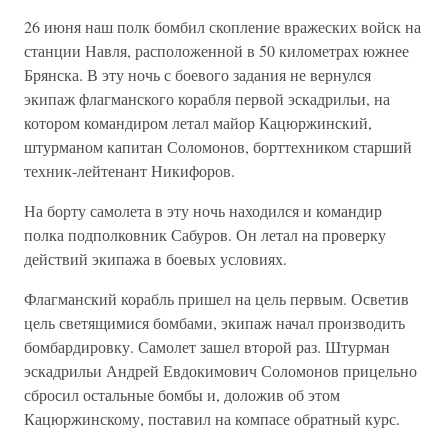
26 июня наш полк бомбил скопление вражеских войск на
станции Навля, расположенной в 50 километрах южнее
Брянска. В эту ночь с боевого задания не вернулся
экипаж флагманского корабля первой эскадрильи, на
котором командиром летал майор Кацюржинский,
штурманом капитан Соломонов, борттехником старший
техник-лейтенант Никифоров.
На борту самолета в эту ночь находился и командир
полка подполковник Сабуров. Он летал на проверку
действий экипажа в боевых условиях.
Флагманский корабль пришел на цель первым. Осветив
цель светящимися бомбами, экипаж начал производить
бомбардировку. Самолет зашел второй раз. Штурман
эскадрильи Андрей Евдокимович Соломонов прицельно
сбросил остальные бомбы и, доложив об этом
Кацюржинскому, поставил на компасе обратный курс.