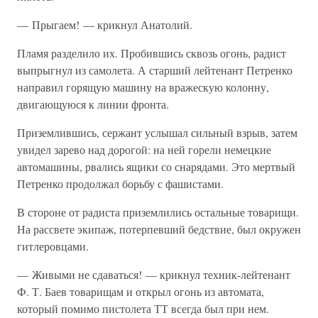
— Прыгаем! — крикнул Анатолий.
Пламя разделило их. Пробившись сквозь огонь, радист
выпрыгнул из самолета. А старший лейтенант Петренко
направил горящую машину на вражескую колонну,
двигающуюся к линии фронта.
Приземлившись, сержант услышал сильный взрыв, затем
увидел зарево над дорогой: на ней горели немецкие
автомашины, рвались ящики со снарядами. Это мертвый
Петренко продолжал борьбу с фашистами.
В стороне от радиста приземлились остальные товарищи.
На рассвете экипаж, потерпевший бедствие, был окружен
гитлеровцами.
— Живыми не сдаваться! — крикнул техник-лейтенант
Ф. Т. Баев товарищам и открыл огонь из автомата,
который помимо пистолета ТТ всегда был при нем.