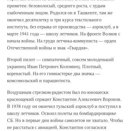
приметен: беловолосый, среднего роста, с худым
озабоченным лицом. Родился он в Ташкенте, там же
окончил десятилетку и три курса текстильного
института, без отрыва от производства — аэроклуб, а в
марте 1941 года — школу летчиков. На фронте Волков с
начала войны. На груди летчика-коммуниста — орден
Отечественной войны и знак «Гвардия».
Второй пилот — симпатичный, совсем молоденький
украинец Иван Петрович Коломиец. Плотный,
коренастый. На его гимнастерке два значка —
комсомольский и парашютиста.
Воздушным стрелком-радистом был по-юношески
краснощекий сержант Константин Алексеевич Воронов.
В 1938 году он окончил тульский аэроклуб и поступил в
школу летчиков. Освоил полеты на бомбардировщике
СБ. Но в первые дни войны самолетов не хватало. Чтобы
не расстаться с авиацией, Константин согласился