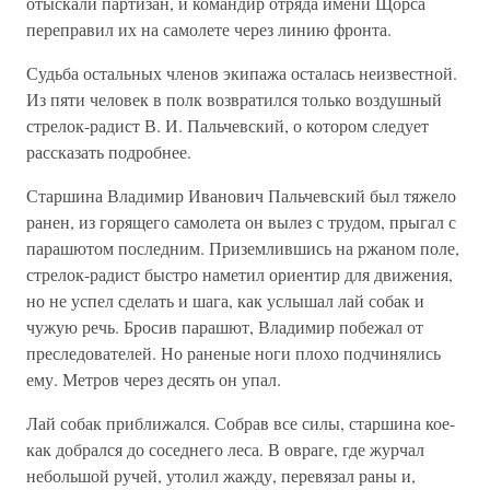
отыскали партизан, и командир отряда имени Щорса
переправил их на самолете через линию фронта.
Судьба остальных членов экипажа осталась неизвестной.
Из пяти человек в полк возвратился только воздушный
стрелок-радист В. И. Пальчевский, о котором следует
рассказать подробнее.
Старшина Владимир Иванович Пальчевский был тяжело
ранен, из горящего самолета он вылез с трудом, прыгал с
парашютом последним. Приземлившись на ржаном поле,
стрелок-радист быстро наметил ориентир для движения,
но не успел сделать и шага, как услышал лай собак и
чужую речь. Бросив парашют, Владимир побежал от
преследователей. Но раненые ноги плохо подчинялись
ему. Метров через десять он упал.
Лай собак приближался. Собрав все силы, старшина кое-
как добрался до соседнего леса. В овраге, где журчал
небольшой ручей, утолил жажду, перевязал раны и,