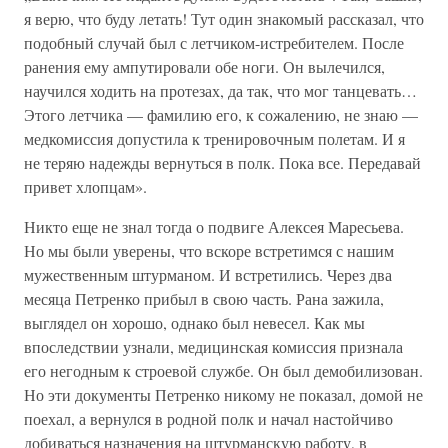
я верю, что буду летать! Тут один знакомый рассказал, что
подобный случай был с летчиком-истребителем. После
ранения ему ампутировали обе ноги. Он вылечился,
научился ходить на протезах, да так, что мог танцевать…
Этого летчика — фамилию его, к сожалению, не знаю —
медкомиссия допустила к тренировочным полетам. И я
не теряю надежды вернуться в полк. Пока все. Передавай
привет хлопцам».
Никто еще не знал тогда о подвиге Алексея Маресьева.
Но мы были уверены, что вскоре встретимся с нашим
мужественным штурманом. И встретились. Через два
месяца Петренко прибыл в свою часть. Рана зажила,
выглядел он хорошо, однако был невесел. Как мы
впоследствии узнали, медицинская комиссия признала
его негодным к строевой службе. Он был демобилизован.
Но эти документы Петренко никому не показал, домой не
поехал, а вернулся в родной полк и начал настойчиво
добиваться назначения на штурманскую работу, в