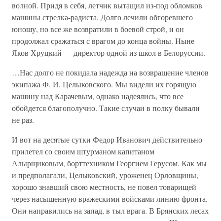
волной. Придя в себя, летчик вытащил из-под обломков
машины стрелка-радиста. Долго лечили обгоревшего
юношу, но все же возвратили в боевой строй, и он
продолжал сражаться с врагом до конца войны. Ныне
Яков Хруцкий — директор одной из школ в Белоруссии.
…Нас долго не покидала надежда на возвращение членов
экипажа Ф. И. Целыковского. Мы видели их горящую
машину над Карачевым, однако надеялись, что все
обойдется благополучно. Такие случаи в полку бывали
не раз.
И вот на десятые сутки Федор Иванович действительно
прилетел со своим штурманом капитаном
Алырщиковым, борттехником Георгием Герусом. Как мы
и предполагали, Целыковский, уроженец Орловщины,
хорошо знавший свою местность, не повел товарищей
через насыщенную вражескими войсками линию фронта.
Они направились на запад, в тыл врага. В Брянских лесах