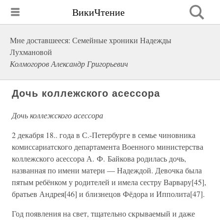
ВикиЧтение
Мне доставшееся: Семейные хроники Надежды
Лухмановой
Колмогоров Александр Григорьевич
Дочь коллежского асессора
Дочь коллежского асессора
2 декабря 18.. года в С.-Петербурге в семье чиновника
комиссариатского департамента Военного министерства
коллежского асессора А. Ф. Байкова родилась дочь,
названная по имени матери — Надеждой. Девочка была
пятым ребёнком у родителей и имела сестру Варвару[45],
братьев Андрея[46] и близнецов Фёдора и Ипполита[47].
Год появления на свет, тщательно скрываемый и даже