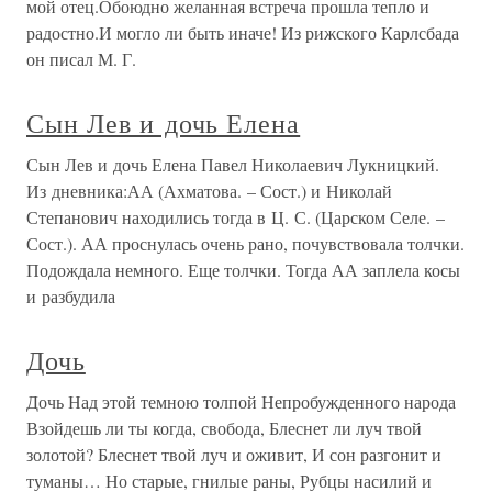
мой отец.Обоюдно желанная встреча прошла тепло и
радостно.И могло ли быть иначе! Из рижского Карлсбада
он писал М. Г.
Сын Лев и дочь Елена
Сын Лев и дочь Елена Павел Николаевич Лукницкий.
Из дневника:АА (Ахматова. – Сост.) и Николай
Степанович находились тогда в Ц. С. (Царском Селе. –
Сост.). АА проснулась очень рано, почувствовала толчки.
Подождала немного. Еще толчки. Тогда АА заплела косы
и разбудила
Дочь
Дочь Над этой темною толпой Непробужденного народа
Взойдешь ли ты когда, свобода, Блеснет ли луч твой
золотой? Блеснет твой луч и оживит, И сон разгонит и
туманы… Но старые, гнилые раны, Рубцы насилий и