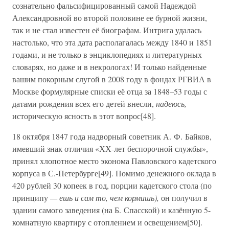
сознательно фальсифицированный самой Надеждой
Александровной во второй половине ее бурной жизни,
так и не стал известен её биографам. Интрига удалась
настолько, что эта дата располагалась между 1840 и 1851
годами, и не только в энциклопедиях и литературных
словарях, но даже и в некрологах! И только найденные
вашим покорным слугой в 2008 году в фондах РГВИА в
Москве формулярные списки её отца за 1848–53 годы с
датами рождения всех его детей внесли,
надеюсь,
историческую ясность в этот вопрос[48].
18 октября 1847 года надворный советник А. Ф. Байков,
имевший знак отличия «ХХ-лет беспорочной службы»,
принял хлопотное место эконома Павловского кадетского
корпуса в С.-Петербурге[49]. Помимо денежного оклада в
420 рублей 30 копеек в год, порции кадетского стола (по
принципу
— ешь и сам то, чем кормишь),
он получил в
здании самого заведения (на Б. Спасской) и казённую 5-
комнатную квартиру с отоплением и освещением[50].