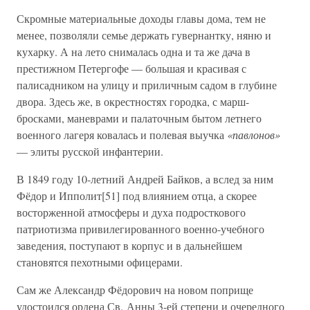
Скромные материальные доходы главы дома, тем не
менее, позволяли семье держать гувернантку, няню и
кухарку. А на лето снималась одна и та же дача в
престижном Петергофе — большая и красивая с
палисадником на улицу и приличным садом в глубине
двора. Здесь же, в окрестностях городка, с марш-
бросками, маневрами и палаточным бытом летнего
военного лагеря ковалась и полевая выучка
«павлонов»
— элиты русской инфантерии.
В 1849 году 10-летний Андрей Байков, а вслед за ним
Фёдор и Ипполит[51] под влиянием отца, а скорее
восторженной атмосферы и духа подросткового
патриотизма привилегированного военно-учебного
заведения, поступают в корпус и в дальнейшем
становятся пехотными офицерами.
Сам же Александр Фёдорович на новом поприще
удостоился ордена Св. Анны 3-ей степени и очередного