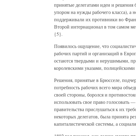
принятые делегатами идеи и решения 
упором на нужды рабочего класса), а 
поддерживали их противники во Франц
Второй интернационал в том самом ме
{5}.
Появилось ощущение, что социалисти
рабочих партий и организаций в Европ
остаются твердыми и нерушимыми, при
королевскими указами, полицейскими
Решения, принятые в Брюсселе, подче
потребность рабочих всего мира объед
своей стороны, боролся и противостоя
использовать свое право голосовать —
правительства прислушаться к их треб
некоторых делегатов, была принята ре
капиталистической системы, а социали
1892 год показал, как далеко смогли 