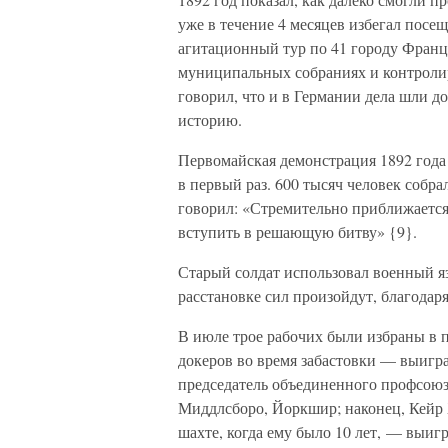
уже в течение 4 месяцев избегал посещ
агитационный тур по 41 городу Франци
муниципальных собраниях и контролир
говорил, что и в Германии дела шли д
историю.
Первомайская демонстрация 1892 года 
в первый раз. 600 тысяч человек собр
говорил: «Стремительно приближается
вступить в решающую битву» {9}.
Старый солдат использовал военный яз
расстановке сил произойдут, благодар
В июле трое рабочих были избраны в 
докеров во время забастовки — выигра
председатель объединенного профсоюз
Миддлсборо, Йоркшир; наконец, Кейр 
шахте, когда ему было 10 лет, — выи