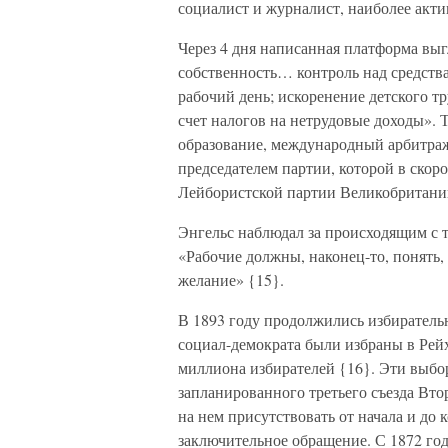
социалист и журналист, наиболее акти
Через 4 дня написанная платформа выг
собственность… контроль над средств
рабочий день; искоренение детского тр
счет налогов на нетрудовые доходы».
образование, международный арбитраж
председателем партии, которой в ско
Лейбористской партии Великобритани
Энгельс наблюдал за происходящим с 
«Рабочие должны, наконец-то, понять, 
желание» {15}.
В 1893 году продолжились избирательн
социал-демократа были избраны в Рейхс
миллиона избирателей {16}. Эти выбор
запланированного третьего съезда Вто
на нем присутствовать от начала и до 
заключительное обращение. С 1872 год