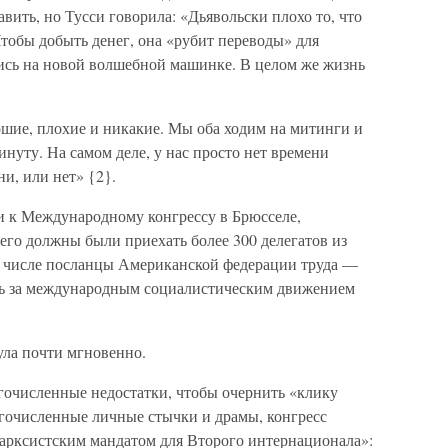
авить, но Тусси говорила: «Дьявольски плохо то, что
Чтобы добыть денег, она «рубит переводы» для
ись на новой волшебной машинке. В целом же жизнь
шие, плохие и никакие. Мы оба ходим на митинги и
уту. На самом деле, у нас просто нет времени
и, или нет» {2}.
ки к Международному конгрессу в Брюсселе,
него должны были приехать более 300 делегатов из
 числе посланцы Американской федерации труда —
оль за международным социалистическим движением
ула почти мгновенно.
гочисленные недостатки, чтобы очернить «клику
огочисленные личные стычки и драмы, конгресс
марксистским мандатом для Второго интернационала»: