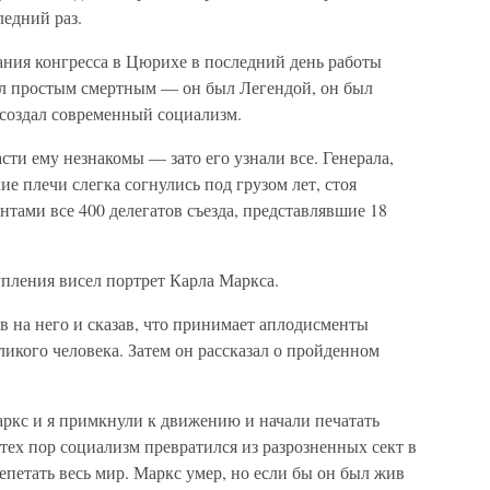
ледний раз.
ания конгресса в Цюрихе в последний день работы
ыл простым смертным — он был Легендой, он был
 создал современный социализм.
ти ему незнакомы — зато его узнали все. Генерала,
ие плечи слегка согнулись под грузом лет, стоя
тами все 400 делегатов съезда, представлявшие 18
упления висел портрет Карла Маркса.
ав на него и сказав, что принимает аплодисменты
еликого человека. Затем он рассказал о пройденном
Маркс и я примкнули к движению и начали печатать
ех пор социализм превратился из разрозненных сект в
епетать весь мир. Маркс умер, но если бы он был жив