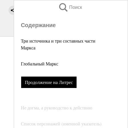
Поиск
Содержание
Три источника и три составных части
Маркса
Глобальный Маркс
Продолжение на Литрес
Не догма, а руководство к действию
Список персонажей (именной указатель)