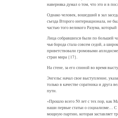
наверняка думал о том, что это и в пос
Однако человек, вошедший в зал засед
съезда Второго интернационала, не б
частью того великого Разума, который
Лица собравшихся были по большей час
чья борода стала совсем седой, а широк
приветствовали громовыми аплодисмен
стран мира {17}.
На стене, за его спиной во время выст
Энгельс начал свое выступление, указ
только в качестве соратника и друга в
пути.
«Прошло всего 50 лет с тех пор, как 
наши первые статьи о социализме… С т
мощную партию, которая заставляет тр