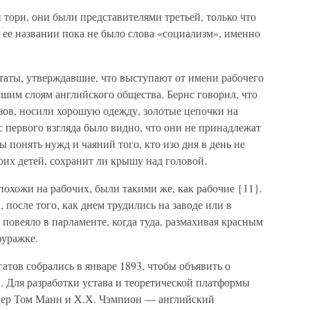
тори, они были представителями третьей, только что
в ее названии пока не было слова «социализм», именно
таты, утверждавшие, что выступают от имени рабочего
сшим слоям английского общества. Бернс говорил, что
зов, носили хорошую одежду, золотые цепочки на
 первого взгляда было видно, что они не принадлежат
ы понять нужд и чаяний того, кто изо дня в день не
оих детей, сохранит ли крышу над головой.
охожи на рабочих, были такими же, как рабочие {11}.
 после того, как днем трудились на заводе или в
повеяло в парламенте, когда туда, размахивая красным
фуражке.
тов собрались в январе 1893, чтобы объявить о
. Для разработки устава и теоретической платформы
кер Том Манн и Х.Х. Чэмпион — английский