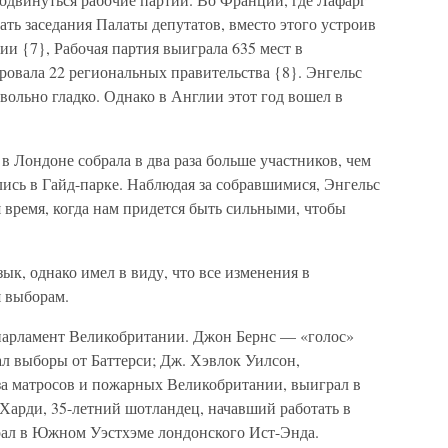
ать заседания Палаты депутатов, вместо этого устроив
и {7}, Рабочая партия выиграла 635 мест в
овала 22 региональных правительства {8}. Энгельс
овольно гладко. Однако в Англии этот год вошел в
в Лондоне собрала в два раза больше участников, чем
ались в Гайд-парке. Наблюдая за собравшимися, Энгельс
 время, когда нам придется быть сильными, чтобы
ык, однако имел в виду, что все изменения в
я выборам.
парламент Великобритании. Джон Бернс — «голос»
л выборы от Баттерси; Дж. Хэвлок Уилсон,
а матросов и пожарных Великобритании, выиграл в
Харди, 35-летний шотландец, начавший работать в
грал в Южном Уэстхэме лондонского Ист-Энда.