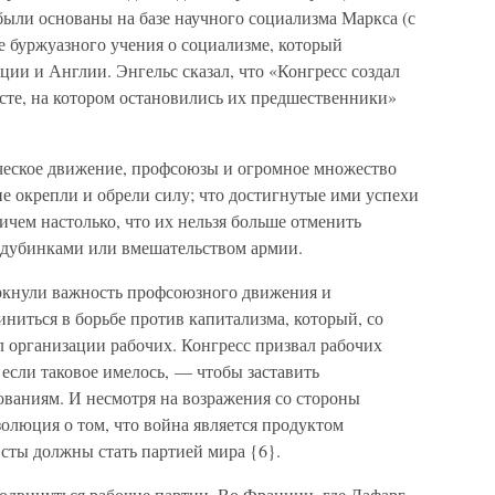
были основаны на базе научного социализма Маркса (с
не буржуазного учения о социализме, который
ии и Англии. Энгельс сказал, что «Конгресс создал
сте, на котором остановились их предшественники»
ческое движение, профсоюзы и огромное множество
е окрепли и обрели силу; что достигнутые ими успехи
чем настолько, что их нельзя больше отменить
 дубинками или вмешательством армии.
ркнули важность профсоюзного движения и
иниться в борьбе против капитализма, который, со
л организации рабочих. Конгресс призвал рабочих
 если таковое имелось, — чтобы заставить
ованиям. И несмотря на возражения со стороны
золюция о том, что война является продуктом
сты должны стать партией мира {6}.
продвинуться рабочие партии. Во Франции, где Лафарг