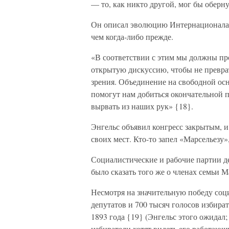
— то, как никто другой, мог бы оберн
Он описал эволюцию Интернационала и 
чем когда-либо прежде.
«В соответствии с этим мы должны п
открытую дискуссию, чтобы не преврат
зрения. Объединение на свободной осн
помогут нам добиться окончательной п
вырвать из наших рук» {18}.
Энгельс объявил конгресс закрытым, и
своих мест. Кто-то запел «Марсельезу»
Социалистические и рабочие партии де
было сказать того же о членах семьи М
Несмотря на значительную победу соц
депутатов и 700 тысяч голосов избира
1893 года {19} (Энгельс этого ожидал;
избиратели хотят видеть его работающ