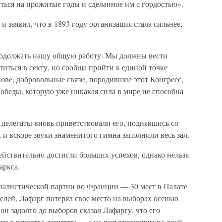
уться на прожитые годы и сделанное им с гордостью».
заявил, что в 1893 году организация стала сильнее,
родолжать нашу общую работу. Мы должны вести
иться в секту, но сообща прийти к единой точке
ове, добровольные связи, породившие этот Конгресс,
обеды, которую уже никакая сила в мире не способна
 делегаты вновь приветствовали его, поднявшись со
, и вскоре звуки знаменитого гимна заполнили весь зал.
йствительно достигли больших успехов, однако нельзя
аркса.
иалистической партии во Франции — 30 мест в Палате
телей, Лафарг потерял свое место на выборах осенью
 он задолго до выборов сказал Лафаргу, что его
им в качестве депутата — а не разъезжающим по всей