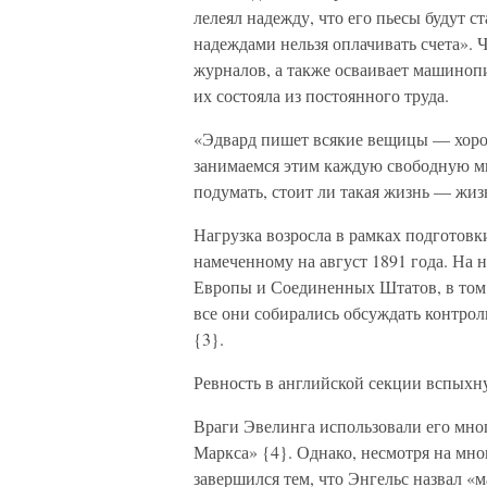
лелеял надежду, что его пьесы будут ст
надеждами нельзя оплачивать счета». 
журналов, а также осваивает машиноп
их состояла из постоянного труда.
«Эдвард пишет всякие вещицы — хоро
занимаемся этим каждую свободную мин
подумать, стоит ли такая жизнь — жизн
Нагрузка возросла в рамках подготов
намеченному на август 1891 года. На 
Европы и Соединенных Штатов, в том
все они собирались обсуждать контр
{3}.
Ревность в английской секции вспыхн
Враги Эвелинга использовали его мно
Маркса» {4}. Однако, несмотря на мн
завершился тем, что Энгельс назвал «