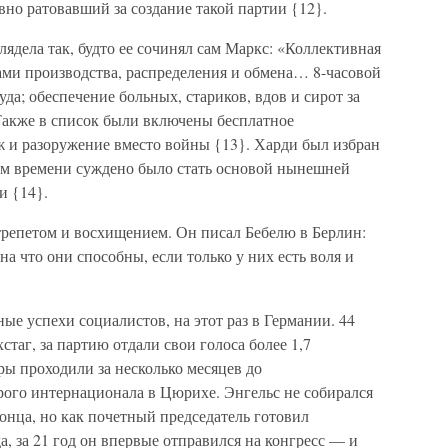
вно ратовавший за создание такой партии {12}.
лядела так, будто ее сочинял сам Маркс: «Коллективная
ами производства, распределения и обмена… 8-часовой
уда; обеспечение больных, стариков, вдов и сирот за
 Также в список были включены бесплатное
 и разоружение вместо войны {13}. Харди был избран
ром времени суждено было стать основой нынешней
и {14}.
трепетом и восхищением. Он писал Бебелю в Берлин:
на что они способны, если только у них есть воля и
ые успехи социалистов, на этот раз в Германии. 44
таг, за партию отдали свои голоса более 1,7
ы проходили за несколько месяцев до
рого интернационала в Цюрихе. Энгельс не собирался
конца, но как почетный председатель готовил
а, за 21 год он впервые отправился на конгресс — и