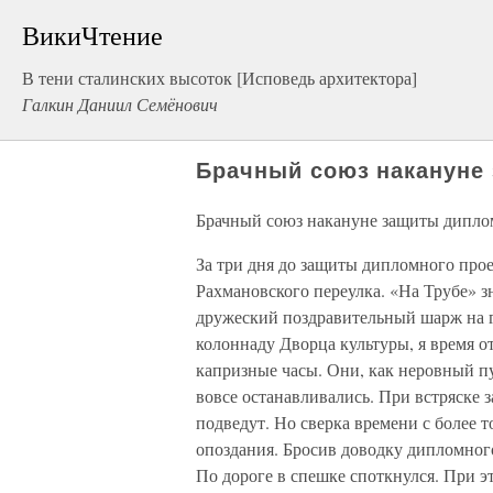
ВикиЧтение
В тени сталинских высоток [Исповедь архитектора]
Галкин Даниил Семёнович
Брачный союз накануне
Брачный союз накануне защиты дипло
За три дня до защиты дипломного прое
Рахмановского переулка. «На Трубе» 
дружеский поздравительный шарж на 
колоннаду Дворца культуры, я время о
капризные часы. Они, как неровный пул
вовсе останавливались. При встряске з
подведут. Но сверка времени с более 
опоздания. Бросив доводку дипломного
По дороге в спешке споткнулся. При 