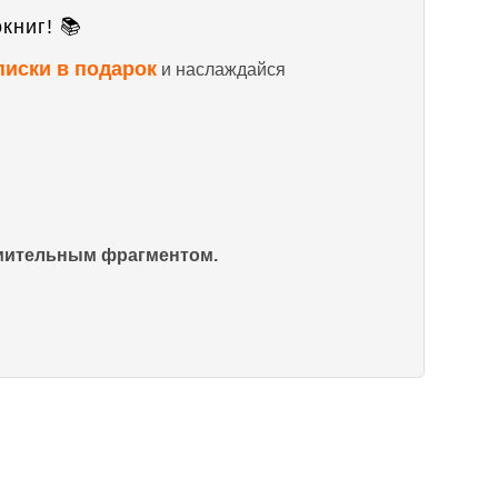
книг! 📚
писки в подарок
и наслаждайся
омительным фрагментом.