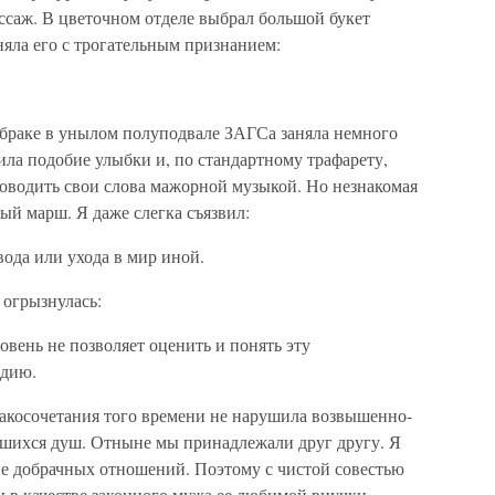
ссаж. В цветочном отделе выбрал большой букет
няла его с трогательным признанием:
 браке в унылом полуподвале ЗАГСа заняла немного
ла подобие улыбки и, по стандартному трафарету,
роводить свои слова мажорной музыкой. Но незнакомая
ый марш. Я даже слегка съязвил:
вода или ухода в мир иной.
 огрызнулась:
овень не позволяет оценить и понять эту
одию.
акосочетания того времени не нарушила возвышенно-
вшихся душ. Отныне мы принадлежали друг другу. Я
е добрачных отношений. Поэтому с чистой совестью
 в качестве законного мужа ее любимой внучки.