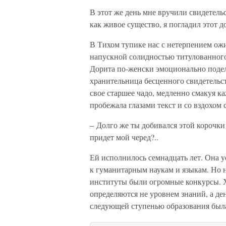
В этот же день мне вручили свидетел
как живое существо, я погладил этот 
В Тихом тупике нас с нетерпением ожи
напускной солидностью титулованного 
Дорита по-женски эмоционально подел
хранительница бесценного свидетельст
свое старшее чадо, медленно смакуя ка
пробежала глазами текст и со вздохом с
– Долго же ты добивался этой корочки
придет мой черед?..
Ей исполнилось семнадцать лет. Она 
к гуманитарным наукам и языкам. Но н
институты были огромные конкурсы. Х
определяются не уровнем знаний, а д
следующей ступенью образования была