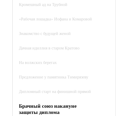
Кромешный ад на Трубной
«Рабочая лошадка» Иофана и Комаровой
Знакомство с будущей женой
Дачная идиллия в старом Кратово
На волжских берегах
Предложение у памятника Тимирязеву
Дипломный старт на финишной прямой
Брачный союз накануне
защиты диплома