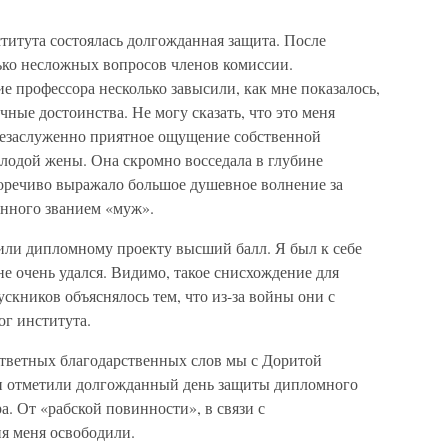
титута состоялась долгожданная защита. После
лько несложных вопросов членов комиссии.
профессора несколько завысили, как мне показалось,
ные достоинства. Не могу сказать, что это меня
незаслуженно приятное ощущение собственной
олодой жены. Она скромно восседала в глубине
норечиво выражало большое душевное волнение за
енного званием «муж».
ли дипломному проекту высший балл. Я был к себе
 не очень удался. Видимо, такое снисхождение для
кников объяснялось тем, что из-за войны они с
г института.
тветных благодарственных слов мы с Доритой
ши отметили долгожданный день защиты дипломного
ра. От «рабской повинности», в связи с
я меня освободили.