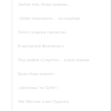
Люблю тебя, Петра творенье…
«Добро пожаловать»… на кладбище
Почти гусарское сватовство
В мастерской Жолтовского
Под грифом «Секретно» – угроза тюрьмы
Были сборы недолги…
«Дипломка “на Трубе”»
Маг Мессинг и шиз Тудыхата