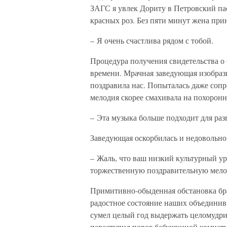
ЗАГС я увлек Дориту в Петровский па
красных роз. Без пяти минут жена при
– Я очень счастлива рядом с тобой.
Процедура получения свидетельства о
времени. Мрачная заведующая изобрази
поздравила нас. Попыталась даже соп
мелодия скорее смахивала на похоронн
– Эта музыка больше подходит для раз
Заведующая оскорбилась и недовольно
– Жаль, что ваш низкий культурный ур
торжественную поздравительную мел
Примитивно-обыденная обстановка бр
радостное состояние наших объедини
сумел целый год выдержать целомудри
переступил порог бабушкиной комнаты