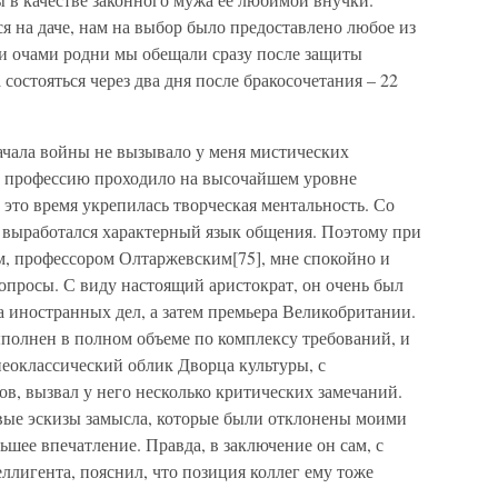
я на даче, нам на выбор было предоставлено любое из
и очами родни мы обещали сразу после защиты
состояться через два дня после бракосочетания – 22
ачала войны не вызывало у меня мистических
в профессию проходило на высочайшем уровне
 это время укрепилась творческая ментальность. Со
 выработался характерный язык общения. Поэтому при
м, профессором Олтаржевским[75], мне спокойно и
вопросы. С виду настоящий аристократ, он очень был
 иностранных дел, а затем премьера Великобритании.
полнен в полном объеме по комплексу требований, и
неоклассический облик Дворца культуры, с
, вызвал у него несколько критических замечаний.
рвые эскизы замысла, которые были отклонены моими
ьшее впечатление. Правда, в заключение он сам, с
лигента, пояснил, что позиция коллег ему тоже