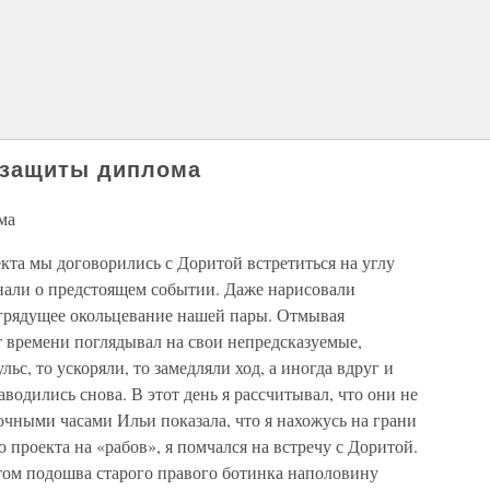
 защиты диплома
ма
кта мы договорились с Доритой встретиться на углу
знали о предстоящем событии. Даже нарисовали
грядущее окольцевание нашей пары. Отмывая
т времени поглядывал на свои непредсказуемые,
ьс, то ускоряли, то замедляли ход, а иногда вдруг и
аводились снова. В этот день я рассчитывал, что они не
точными часами Ильи показала, что я нахожусь на грани
 проекта на «рабов», я помчался на встречу с Доритой.
этом подошва старого правого ботинка наполовину