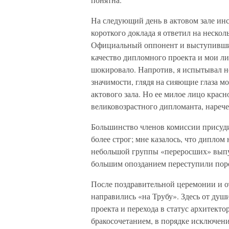
На следующий день в актовом зале инс
короткого доклада я ответил на неско
Официальный оппонент и выступившие 
качество дипломного проекта и мои лич
шокировало. Напротив, я испытывал 
значимости, глядя на сияющие глаза м
актового зала. Но ее милое лицо крас
великовозрастного дипломанта, нареч
Большинство членов комиссии присуди
более строг; мне казалось, что диплом
небольшой группы «переросших» выпус
большим опозданием переступили поро
После поздравительной церемонии и о
направились «на Трубу». Здесь от ду
проекта и перехода в статус архитекто
бракосочетанием, в порядке исключени