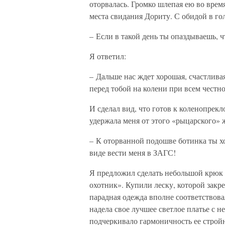
оторвалась. Громко шлепая ею во время
места свидания Дориту. С обидой в гол
– Если в такой день ты опаздываешь, ч
Я ответил:
– Дальше нас ждет хорошая, счастливая
перед тобой на колени при всем честн
И сделал вид, что готов к коленопрек
удержала меня от этого «рыцарского» 
– К оторванной подошве ботинка ты х
виде вести меня в ЗАГС!
Я предложил сделать небольшой крюк
охотник». Купили леску, которой зак
парадная одежда вполне соответствов
надела свое лучшее светлое платье с 
подчеркивало гармоничность ее строй