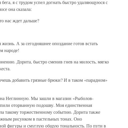
 бега, я с трудом успел догнать быстро удаляющуюся с
осе она сказала:
то нас ждет дальше?
 жизнь. А за сегодняшнее опоздание готов встать
ом народе!
лонению. Дорита, быстро сменив гнев на милость, мягко
жеста.
очешь добавить грязные брюки? И в таком «парадном»
 на Неглинную. Мы зашли в магазин «Рыболов-
репили оторванную подошву. Моя единственная
ала такому торжественному событию. Дорита также
нежным рисунком в пастельных тонах. Оно
ной фигуры и смуглую общую тональность. По пути в