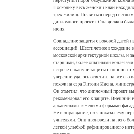
Поскольку весь женский клан находилс
трех жилищ. Появиться перед светлым
дипломного проекта. Она должна была 
июня.
Совпадение защиты с роковой датой н
ассоциаций. Шестилетнее вхождение 
московской архитектурной школы, и за
старшими, более опытными коллегами
встрече накануне защиты с оппоненто
уверенно удалось ответить на все его 
похож на сэра Энтони Идена, министра
Он отметил, что дипломный проект вы
рекомендовал его к защите. Внешний 
архаичными тяжелыми формами фасадов
Не в оправдание, но я показал ему пе
учителями. Они произвели на него бол
легкой улыбкой рафинированного интел
понятна.