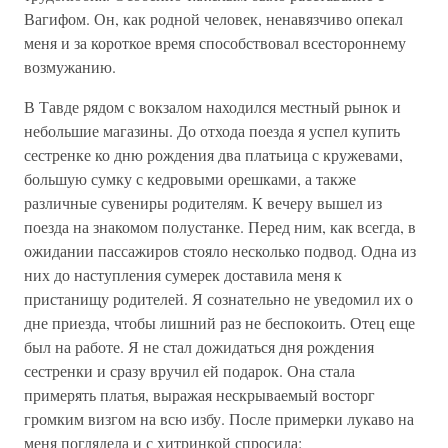
Вагифом. Он, как родной человек, ненавязчиво опекал
меня и за короткое время способствовал всестороннему
возмужанию.
В Тавде рядом с вокзалом находился местный рынок и
небольшие магазины. До отхода поезда я успел купить
сестренке ко дню рождения два платьица с кружевами,
большую сумку с кедровыми орешками, а также
различные сувениры родителям. К вечеру вышел из
поезда на знакомом полустанке. Перед ним, как всегда, в
ожидании пассажиров стояло несколько подвод. Одна из
них до наступления сумерек доставила меня к
пристанищу родителей. Я сознательно не уведомил их о
дне приезда, чтобы лишний раз не беспокоить. Отец еще
был на работе. Я не стал дожидаться дня рождения
сестренки и сразу вручил ей подарок. Она стала
примерять платья, выражая нескрываемый восторг
громким визгом на всю избу. После примерки лукаво на
меня поглядела и с хитринкой спросила: