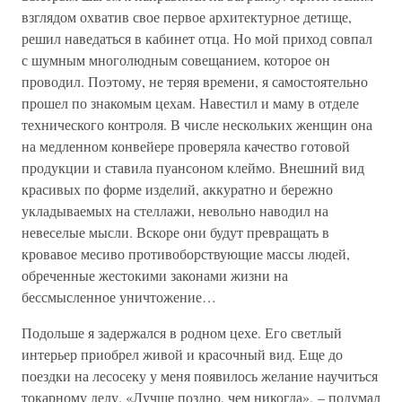
взглядом охватив свое первое архитектурное детище,
решил наведаться в кабинет отца. Но мой приход совпал
с шумным многолюдным совещанием, которое он
проводил. Поэтому, не теряя времени, я самостоятельно
прошел по знакомым цехам. Навестил и маму в отделе
технического контроля. В числе нескольких женщин она
на медленном конвейере проверяла качество готовой
продукции и ставила пуансоном клеймо. Внешний вид
красивых по форме изделий, аккуратно и бережно
укладываемых на стеллажи, невольно наводил на
невеселые мысли. Вскоре они будут превращать в
кровавое месиво противоборствующие массы людей,
обреченные жестокими законами жизни на
бессмысленное уничтожение…
Подольше я задержался в родном цехе. Его светлый
интерьер приобрел живой и красочный вид. Еще до
поездки на лесосеку у меня появилось желание научиться
токарному делу. «Лучше поздно, чем никогда», – подумал