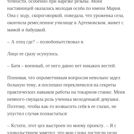
точности, особенно при нарезке резьбы. Моей
наставницей оказалась молодая особа по имени Мария.
Она с ходу, скороговоркой, поведала, что уроженка села,
окончила ремесленное училище в Артемовском, живет с
мамой и бабушкой.
– А отец где? – полюбопытствовал я.
Лицо ее сразу осунулось.
– Батя – военный, от него давно нет никаких вестей.
Понимая, что опрометчивым вопросом невольно задел
больную тему, я поспешно переключился на секреты
практических навыков работы на токарном станке. Меня
немного смущала роль ученика молоденькой девушки.
Поэтому, чтобы как-то возвысить себя в ее глазах, не
упустил случая похвастаться:
– Кстати, этот цех выстроен по моему проекту. – Я с
удовольствием заметил, что мои слова достигли цели.