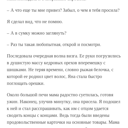
– А что еще ты мне привез? Забыл, о чем я тебя просила?
Я сделал вид, что не помню.
– А в сумку можно заглянуть?
– Раз ты такая любопытная, открой и посмотри.
Последовала очередная волна визга. Ее руки погрузились
в душистую массу кедровых орехов вперемешку с
шишками. Не теряя времени, словно рыжая белочка, с
которой ее роднил цвет волос, Яна стала быстро
поглощать орешки.
Около большой печи мама радостно суетилась, готовя
ужин. Наконец, улучив минутку, она присела. Я подошел
к ней и стал расспрашивать, как им с отцом удается
сводить концы с концами. Ведь тогда были введены
продовольственные карточки на основные товары. Мама