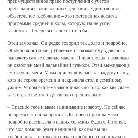
преимущественное право поступления с учетом
пребывания в зоне военных действий. Единственное
обязательное требование – это постепенная досдача
программы средней школы, которую ты не успел
закончить. Теперь все зависит от тебя.
Отец замолчал. Он редко говорил так долго и подробно.
Обычно короткими, рублеными фразами ему удавалось
выражать самые важные мысли. Я чувствовал, насколько
он озабочен моей дальнейшей судьбой. Отец выжидающе
смотрел на меня. Мама прислушивалась к каждому слову,
хотя не теряла времени и накрывала стол к семейному
ужину. Чтобы эта тема закончилась до того, как мы сядем
за стол, я ответил отцу твердо и решительно:
– Спасибо тебе и маме за внимание и заботу. Но сейчас
не время вас снова бросать. До твоего прихода мама
подробно рассказала о ваших сельских буднях. Я понял,
что моя помощь будет нелишней, как бы вы ни
храбрились. Поэтому до начала учебного года никуда от