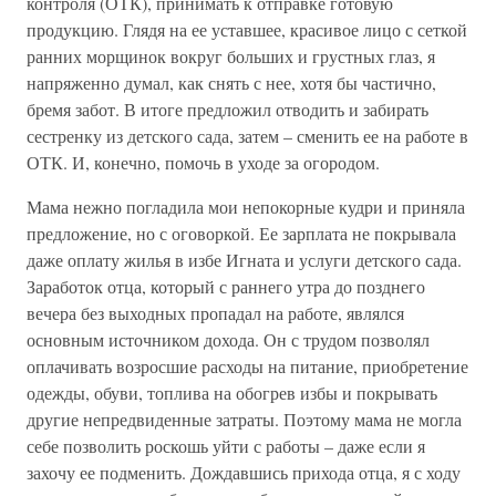
контроля (ОТК), принимать к отправке готовую
продукцию. Глядя на ее уставшее, красивое лицо с сеткой
ранних морщинок вокруг больших и грустных глаз, я
напряженно думал, как снять с нее, хотя бы частично,
бремя забот. В итоге предложил отводить и забирать
сестренку из детского сада, затем – сменить ее на работе в
ОТК. И, конечно, помочь в уходе за огородом.
Мама нежно погладила мои непокорные кудри и приняла
предложение, но с оговоркой. Ее зарплата не покрывала
даже оплату жилья в избе Игната и услуги детского сада.
Заработок отца, который с раннего утра до позднего
вечера без выходных пропадал на работе, являлся
основным источником дохода. Он с трудом позволял
оплачивать возросшие расходы на питание, приобретение
одежды, обуви, топлива на обогрев избы и покрывать
другие непредвиденные затраты. Поэтому мама не могла
себе позволить роскошь уйти с работы – даже если я
захочу ее подменить. Дождавшись прихода отца, я с ходу