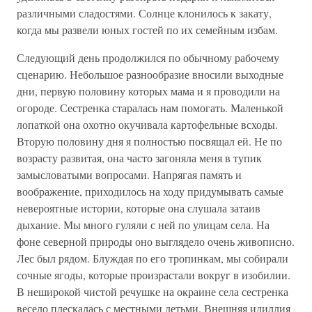
различными сладостями. Солнце клонилось к закату,
когда мы развели юных гостей по их семейным избам.
Следующий день продолжился по обычному рабочему
сценарию. Небольшое разнообразие вносили выходные
дни, первую половину которых мама и я проводили на
огороде. Сестренка старалась нам помогать. Маленькой
лопаткой она охотно окучивала картофельные всходы.
Вторую половину дня я полностью посвящал ей. Не по
возрасту развитая, она часто загоняла меня в тупик
замысловатыми вопросами. Напрягая память и
воображение, приходилось на ходу придумывать самые
невероятные истории, которые она слушала затаив
дыхание. Мы много гуляли с ней по улицам села. На
фоне северной природы оно выглядело очень живописно.
Лес был рядом. Блуждая по его тропинкам, мы собирали
сочные ягоды, которые произрастали вокруг в изобилии.
В неширокой чистой речушке на окраине села сестренка
весело плескалась с местными детьми. Внешняя идиллия