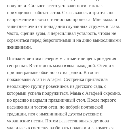
полуночи. Сильнее всего уставали ноги, так как
приходилось работать стоя. Сказывалось и зрительное
напряжение в связи с точностью процесса. Мне выдали
защитные очки от попадания случайных стружек в глаза.
Часто, сцепив зубы, я пересиливал усталость, чтобы не
осрамиться перед безропотными и на диво выносливыми
женщинами.
Погожим летним вечером мы отметили день рождения
сестренки. В этот день мама взяла выходной. Отец и я
пришли раньше обычного с вагранки. В гости
пожаловали Агап и Агафья. Сестренка пригласила
небольшую группу ровесников из детского сада, с
которыми успела подружиться. Мама с Агафьей скромно,
но красиво накрыли праздничный стол. После первого
насыщения и тостов отец, по доброй полтавской
традиции, пел с именинницей дуэтом русские и
украинские песни. Потом развеселившаяся детвора
удалилась в светелку разбирать подарки и лакомиться