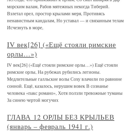
морским валам, Рабов мятежных некогда Тиберий.
Взлетал орел, простор крылами меря, Противясь
ненавистным кандалам, Но уставал — и связанным телам
Исчезнуть в море,
IV век[26] («Ещё стояли римские
орлы…»)
IV век[26] («Ещё стояли римские орлы…») Ещё стояли
римские орлы, На рубежах рубились легионы.
Медлительные галльские волы Соху влачили по равнине
сонной. Ещё, казалось, нерушим вовек В сознанье
человека «пакс романо», Хотя ползли тревожные туманы
За синею чертой могучих
ГЛАВА 12 ОРЛЫ БЕЗ КРЫЛЬЕВ
(январь – февраль 1941 г.)