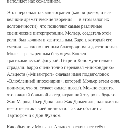
наполняет нас сожалением.
Этот персонаж так многогранен (как, впрочем, и все
великие драматические творения — в этом залог их
долговечности), что позволяет самые различные
сценические интерпретации. Мольер, создатель этой
роли, был колким и язвительным. Барон, который его
сменил, — «исполненным благородства и достоинства».
Моле — разъяренным безумцем. Коклен —
трагикомической фигурой. Гитри и Копо мучительно
страдали. Барро очень точно передавал «ипохондрию»
Альцеста («Мизантроп» сначала имел подзаголовок
«Влюбленный ипохондрик», который Мольер затем снял,
понимая, что он сужает смысл пьесы). Можно сказать,
что каждый большой актер, игравший эту роль, будь то
Жан Марша, Пьер Дюкс или Жак Дюмениль, наложил на
нее отпечаток своей личности. Так же обстоит с
Тартюфом и с Дон Жуаном.
Как обычно у Мольера, Альцест раскрывает себя в