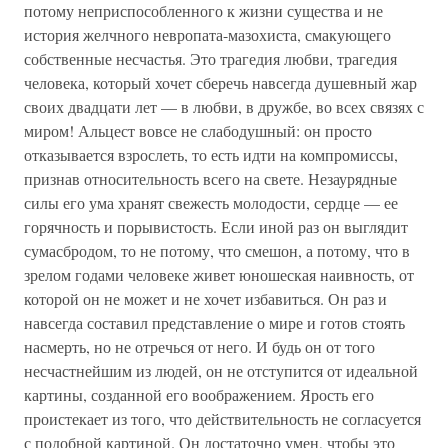
потому неприспособленного к жизни существа и не
история желчного невропата-мазохиста, смакующего
собственные несчастья. Это трагедия любви, трагедия
человека, который хочет сберечь навсегда душевный жар
своих двадцати лет — в любви, в дружбе, во всех связях с
миром! Альцест вовсе не слабодушный: он просто
отказывается взрослеть, то есть идти на компромиссы,
признав относительность всего на свете. Незаурядные
силы его ума хранят свежесть молодости, сердце — ее
горячность и порывистость. Если иной раз он выглядит
сумасбродом, то не потому, что смешон, а потому, что в
зрелом годами человеке живет юношеская наивность, от
которой он не может и не хочет избавиться. Он раз и
навсегда составил представление о мире и готов стоять
насмерть, но не отречься от него. И будь он от того
несчастнейшим из людей, он не отступится от идеальной
картины, созданной его воображением. Ярость его
проистекает из того, что действительность не согласуется
с подобной картиной. Он достаточно умен, чтобы это