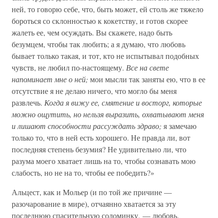
ней, то говорю себе, что, быть может, ей столь же тяжело
бороться со склонностью к кокетству, и готов скорее
жалеть ее, чем осуждать. Вы скажете, надо быть
безумцем, чтобы так любить; а я думаю, что любовь
бывает только такая, и тот, кто не испытывал подобных
чувств, не любил по-настоящему.
Все на свете
напоминает мне о ней;
мои мысли так заняты ею, что в ее
отсутствие я не делаю ничего, что могло бы меня
развлечь.
Когда я вижу ее, смятение и восторг, которые
можно ощутить, но нельзя выразить, охватывают меня
и лишают способности рассуждать здраво;
я замечаю
только то, что в ней есть хорошего. Не правда ли, вот
последняя степень безумия? Не удивительно ли, что
разума моего хватает лишь на то, чтобы сознавать мою
слабость, но не на то, чтобы ее победить?»
Альцест, как и Мольер (и по той же причине —
разочарование в мире), отчаянно хватается за эту
последнюю спасительную соломинку, — любовь.