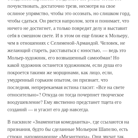
почувствовать, достаточно трезв, несмотря на свое
ослиное упрямство, чтобы это осознать, но слишком горд,
чтобы сдаться. Он рвется напролом, хотя и понимает, что
ничего не достигнет, а только повредит делу и выставит
себя в смешном свете. И в этом он еще ближе к Мольеру,
чем в отношениях с Селименой-Армандой. Человек, не
желающий стареть, расставаться с юностью, — ведь это
Мольер-художник, его возвышенный самообман! Но
какой художник останется художником, если душа его
покроется такими же морщинами, как лицо, если,
умудренный горьким опытом, он признает, что
последняя, непререкаемая истина гласит: «Все на свете
относительно»? Откуда он тогда почерпнет творческое
воодушевление? Ему явственно предстанет тщета его
созданий — и угасит его дар навсегда.
В пасквиле «Знаменитая комедиантка», где ссылаются на
признания, будто бы сделанные Мольером Шапелю, есть
строки, напоминающие «Мизантропа». Они звучат так,