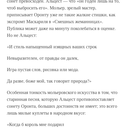
сонет превосходен. Альцест — что «он годен лишь на то,
чтоб выбросить его». Мольер, зрелый мастер,
приписывает Оронту уже не такие жалкие стишки, как
экспромт Маскариля в «Смешных жеманницах».
Публика может даже на минуту поколебаться в оценке.
Но не Альцест:
«И стиль напыщенный изящных ваших строк
Невыразителен, от правды он далек,
Игра пустая слов, рисовка или мода.
Да разве, боже мой, так говорит природа?»
Особенная тонкость мольеровского искусства в том, что
старинная песня, которую Альцест противопоставляет
сонету Оронта, больших достоинств не имеет; это всего
лишь милые куплеты в народном вкусе:
«Когда б король мне подарил