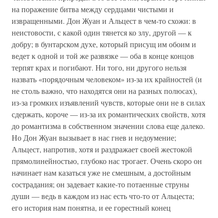
на поражение битва между сердцами чистыми и
извращенными. Дон Жуан и Альцест в чем-то схожи: в
неистовости, с какой один тянется ко злу, другой — к
добру; в бунтарском духе, который присущ им обоим и
ведет к одной и той же развязке — оба в конце концов
терпят крах и погибают. Ни того, ни другого нельзя
назвать «порядочным человеком» из-за их крайностей (и
не столь важно, что находятся они на разных полюсах),
из-за громких изъявлений чувств, которые они не в силах
сдержать, короче — из-за их романтических свойств, хотя
до романтизма в собственном значении слова еще далеко.
Но Дон Жуан вызывает в нас гнев и недоумение;
Альцест, напротив, хотя и раздражает своей жестокой
прямолинейностью, глубоко нас трогает. Очень скоро он
начинает нам казаться уже не смешным, а достойным
сострадания; он задевает какие-то потаенные струны
души — ведь в каждом из нас есть что-то от Альцеста;
его история нам понятна, и ее горестный конец