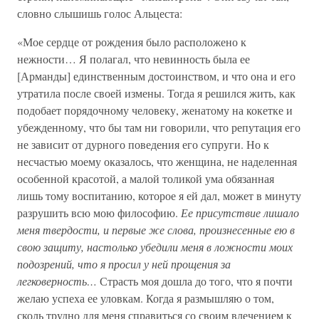
словно слышишь голос Альцеста:
«Мое сердце от рождения было расположено к
нежности… Я полагал, что невинность была ее
[Арманды] единственным достоинством, и что она и его
утратила после своей измены. Тогда я решился жить, как
подобает порядочному человеку, женатому на кокетке и
убежденному, что бы там ни говорили, что репутация его
не зависит от дурного поведения его супруги. Но к
несчастью моему оказалось, что женщина, не наделенная
особенной красотой, а малой толикой ума обязанная
лишь тому воспитанию, которое я ей дал, может в минуту
разрушить всю мою философию.
Ее присутствие лишало
меня твердости, и первые же слова, произнесенные ею в
свою защиту, настолько убедили меня в ложности моих
подозрений, что я просил у ней прощения за
легковерность…
Страсть моя дошла до того, что я почти
желаю успеха ее уловкам. Когда я размышляю о том,
сколь трудно для меня справиться со своим влечением к