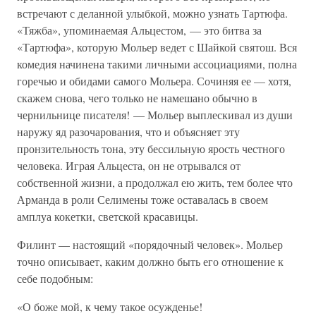
встречают с деланной улыбкой, можно узнать Тартюфа.
«Тяжба», упоминаемая Альцестом, — это битва за
«Тартюфа», которую Мольер ведет с Шайкой святош. Вся
комедия начинена такими личными ассоциациями, полна
горечью и обидами самого Мольера. Сочиняя ее — хотя,
скажем снова, чего только не намешано обычно в
чернильнице писателя! — Мольер выплескивал из души
наружу яд разочарования, что и объясняет эту
пронзительность тона, эту бессильную ярость честного
человека. Играя Альцеста, он не отрывался от
собственной жизни, а продолжал ею жить, тем более что
Арманда в роли Селимены тоже оставалась в своем
амплуа кокетки, светской красавицы.
Филинт — настоящий «порядочный человек». Мольер
точно описывает, каким должно быть его отношение к
себе подобным:
«О боже мой, к чему такое осужденье!