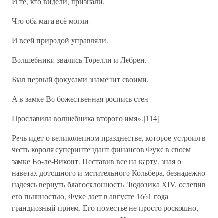
И те, кто видели, признали,
Что оба мага всё могли
И всей природой управляли.
Волшебники звались Торелли и Лебрен.
Был первый фокусами знаменит своими,
А в замке Во божественная роспись стен
Прославила волшебника второго имя».[114]
Речь идет о великолепном празднестве, которое устроил в
честь короля суперинтендант финансов Фуке в своем
замке Во-ле-Виконт. Поставив все на карту, зная о
наветах дотошного и мстительного Кольбера, безнадежно
надеясь вернуть благосклонность Людовика XIV, ослепив
его пышностью, Фуке дает в августе 1661 года
грандиозный прием. Его поместье не просто роскошно,