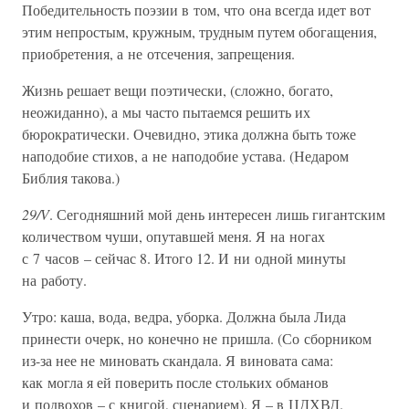
Победительность поэзии в том, что она всегда идет вот
этим непростым, кружным, трудным путем обогащения,
приобретения, а не отсечения, запрещения.
Жизнь решает вещи поэтически, (сложно, богато,
неожиданно), а мы часто пытаемся решить их
бюрократически. Очевидно, этика должна быть тоже
наподобие стихов, а не наподобие устава. (Недаром
Библия такова.)
29/V
. Сегодняшний мой день интересен лишь гигантским
количеством чуши, опутавшей меня. Я на ногах
с 7 часов – сейчас 8. Итого 12. И ни одной минуты
на работу.
Утро: каша, вода, ведра, уборка. Должна была Лида
принести очерк, но конечно не пришла. (Со сборником
из-за нее не миновать скандала. Я виновата сама:
как могла я ей поверить после стольких обманов
и подвохов – с книгой, сценарием). Я – в ЦДХВД.