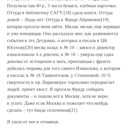
Получила там 40 р., 3 листа бумаги, хлебные карточки.
Оттуда в библиотеку САГУ:[18] сдала книги. Оттуда
домой – Лиды нет. Оттуда к Фриде Абрамовне[19],
которая просила меня зайти. Милая, милая, еще верящая
и уже неверящая. Она рассказала мне, как развиваются
события в тех Детдомах, о которых я писала в ЦК
Юсупову[20] месяц назад: в № 10 – завхоз и директор
изнасиловали 4-х девочек; в № 18 – умерла еще одна
девочка от истощения и мать, приехавшая с фронта
добилась тюрьмы для того самого Измаилова, о котором
я писала; в № 18 Ташкентском, у Степановой, 10 %
смертности и пр. Наркомпрос торопливо передвигает
людей, прячет хвост. Я просила Фриду собирать
документы – и пошлю всё в Москву, хотя не верю
в успех. Даже если Москва и пожелает что-нибудь
сделать – тут банда сплоченная[21].
Я ушла от нее в отчаяньи.