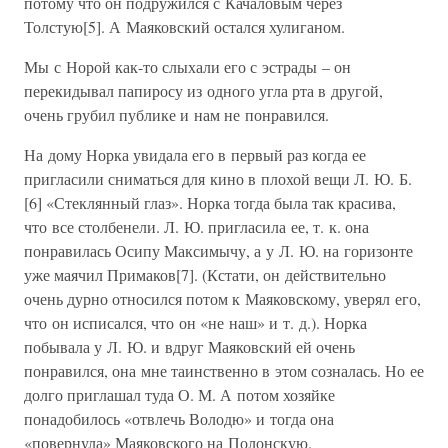
потому что он подружился с Качаловым через
Толстую[5]. А Маяковский остался хулиганом.
Мы с Норой как-то слыхали его с эстрады – он
перекидывал папиросу из одного угла рта в другой,
очень грубил публике и нам не понравился.
На дому Норка увидала его в первый раз когда ее
пригласили сниматься для кино в плохой вещи Л. Ю. Б.
[6] «Стеклянный глаз». Норка тогда была так красива,
что все столбенели. Л. Ю. пригласила ее, т. к. она
понравилась Осипу Максимычу, а у Л. Ю. на горизонте
уже маячил Примаков[7]. (Кстати, он действительно
очень дурно относился потом к Маяковскому, уверял его,
что он исписался, что он «не наш» и т. д.). Норка
побывала у Л. Ю. и вдруг Маяковский ей очень
понравился, она мне таинственно в этом созналась. Но ее
долго приглашал туда О. М. А потом хозяйке
понадобилось «отвлечь Володю» и тогда она
«повернула» Маяковского на Полонскую.