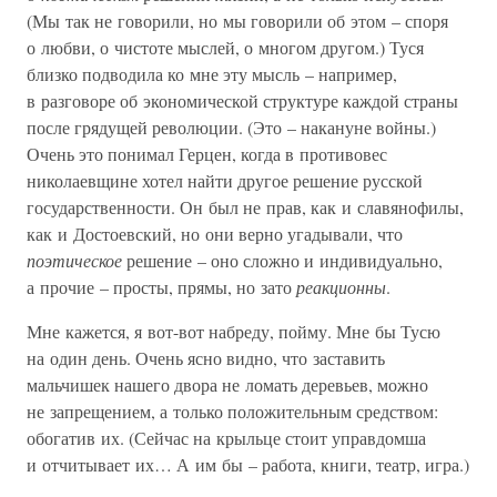
(Мы так не говорили, но мы говорили об этом – споря
о любви, о чистоте мыслей, о многом другом.) Туся
близко подводила ко мне эту мысль – например,
в разговоре об экономической структуре каждой страны
после грядущей революции. (Это – накануне войны.)
Очень это понимал Герцен, когда в противовес
николаевщине хотел найти другое решение русской
государственности. Он был не прав, как и славянофилы,
как и Достоевский, но они верно угадывали, что
поэтическое
решение – оно сложно и индивидуально,
а прочие – просты, прямы, но зато
реакционны
.
Мне кажется, я вот-вот набреду, пойму. Мне бы Тусю
на один день. Очень ясно видно, что заставить
мальчишек нашего двора не ломать деревьев, можно
не запрещением, а только положительным средством:
обогатив их. (Сейчас на крыльце стоит управдомша
и отчитывает их… А им бы – работа, книги, театр, игра.)