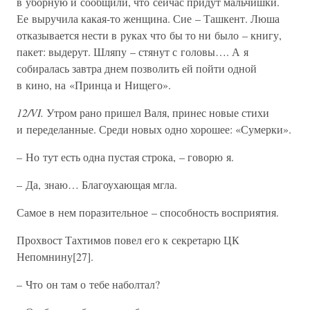
в уборную и сообщили, что сейчас придут мальчишки.
Ее выручила какая-то женщина. Сие – Ташкент. Люша
отказывается нести в руках что бы то ни было – книгу,
пакет: выдерут. Шляпу – стянут с головы…. А я
собиралась завтра днем позволить ей пойти одной
в кино, на «Принца и Нищего».
12/VI.
Утром рано пришел Валя, принес новые стихи
и переделанные. Среди новых одно хорошее: «Сумерки».
– Но тут есть одна пустая строка, – говорю я.
– Да, знаю… Благоухающая мгла.
Самое в нем поразительное – способность восприятия.
Прохвост Тахтимов повел его к секретарю ЦК
Непомнину[27].
– Что он там о тебе наболтал?