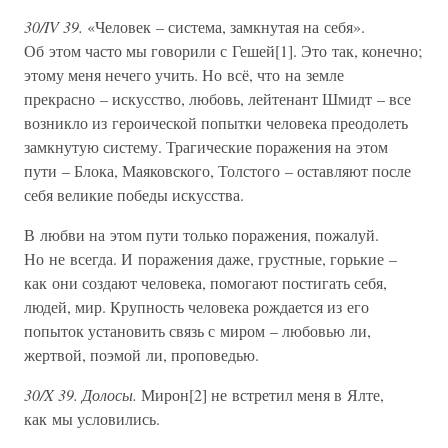
30/IV 39.
«Человек – система, замкнутая на себя».
Об этом часто мы говорили с Гешей[1]. Это так, конечно;
этому меня нечего учить. Но всё, что на земле
прекрасно – искусство, любовь, лейтенант Шмидт – все
возникло из героической попытки человека преодолеть
замкнутую систему. Трагические поражения на этом
пути – Блока, Маяковского, Толстого – оставляют после
себя великие победы искусства.
В любви на этом пути только поражения, пожалуй.
Но не всегда. И поражения даже, грустные, горькие –
как они создают человека, помогают постигать себя,
людей, мир. Крупность человека рождается из его
попыток установить связь с миром – любовью ли,
жертвой, поэмой ли, проповедью.
30/X 39. Долосы.
Мирон[2] не встретил меня в Ялте,
как мы условились.