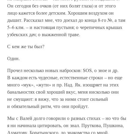
Он сегодня без очков (от них болят глаза) и от этого
лицо кажется более детским. Хорошим воздухом он
дышит. Рассказал мне, что доехал до конца 8-го №, а там
5–6 клм. – и настоящая пустыня; о черепичных крышах
узбекских дач; о выжженной траве.
С кем же ты был?
Один.
Прочел несколько новых набросков: SOS, о зное и др.
В каждом есть чудесные, естественные строки – но еще
много «мук», «жути» и пр. Над. Як. изощряет на этих
банальностях свой хороший вкус, меня нисколько они
не смущают: я вижу, что за ними стоит сильный
и обязательный ритм, что они пройдут.
Мы с Валей долго говорили о разных стихах – но что бы
я ни начинала цитировать, он знал. Пруткова, Пушкина,
Ахматову. Боратынского, до знакомства со мной,