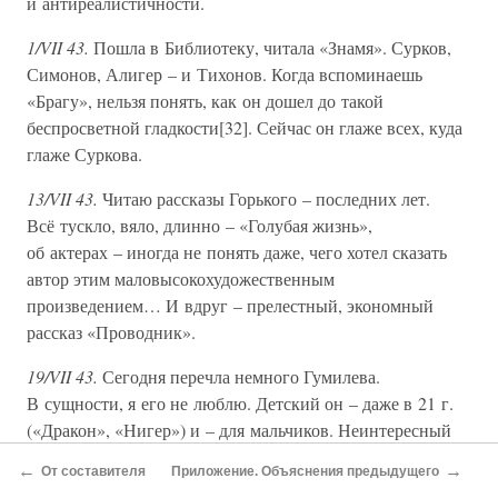
и антиреалистичности.
1/VII 43.
Пошла в Библиотеку, читала «Знамя». Сурков,
Симонов, Алигер – и Тихонов. Когда вспоминаешь
«Брагу», нельзя понять, как он дошел до такой
беспросветной гладкости[32]. Сейчас он глаже всех, куда
глаже Суркова.
13/VII 43.
Читаю рассказы Горького – последних лет.
Всё тускло, вяло, длинно – «Голубая жизнь»,
об актерах – иногда не понять даже, чего хотел сказать
автор этим маловысокохудожественным
произведением… И вдруг – прелестный, экономный
рассказ «Проводник».
19/VII 43.
Сегодня перечла немного Гумилева.
В сущности, я его не люблю. Детский он – даже в 21 г.
(«Дракон», «Нигер») и – для мальчиков. Неинтересный
у него, примитивный и звонкий мир. Люблю отдельные
←
→
От составителя
Приложение. Объяснения предыдущего
стихи, отдельные строки; это и значит, собственно,