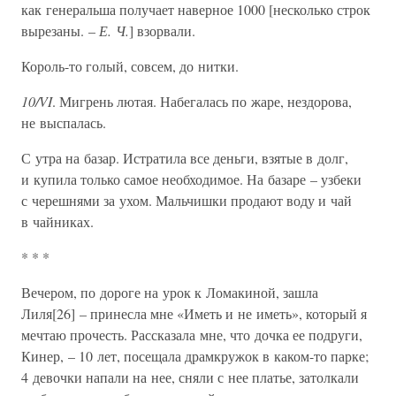
как генеральша получает наверное 1000 [несколько строк
вырезаны. –
Е. Ч.
] взорвали.
Король-то голый, совсем, до нитки.
10/VI
. Мигрень лютая. Набегалась по жаре, нездорова,
не выспалась.
С утра на базар. Истратила все деньги, взятые в долг,
и купила только самое необходимое. На базаре – узбеки
с черешнями за ухом. Мальчишки продают воду и чай
в чайниках.
* * *
Вечером, по дороге на урок к Ломакиной, зашла
Лиля[26] – принесла мне «Иметь и не иметь», который я
мечтаю прочесть. Рассказала мне, что дочка ее подруги,
Кинер, – 10 лет, посещала драмкружок в каком-то парке;
4 девочки напали на нее, сняли с нее платье, затолкали