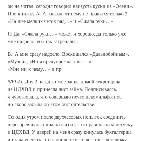
он не читал; сегодня говорил наизусть куски из «Осени».
Про книжку А. А. сказал, что ему не нравятся только 2:
«На шее мелких четок ряд…» и «Сжала руки…»
Я: Да, «Сжала руки…» может и хорошо, да только уже
мне надоело: его так затрепали…
В.: А мне сразу надоело. Восхищался «Дальнобойным»,
«Музой», «Но я предупреждаю вас…»,
«Мне ни к чему…» и пр.
9/VI 43.
Дня 2 назад ко мне зашла домой секретарша
из ЦДХВД и принесла лист займа. Подписываясь,
я чувствовала, что совершаю нечто некомильфотное,
но скоро забыла об этом обстоятельстве.
Сегодня утром после двухчасовых попыток соединить
перегоревшую спираль плитки, я отправилась на летучку
в ЦДХВД. У дверей на меня сразу кинулась бухгалтерша
и стала уверять, что я «подвожу коллектив», «подвожу