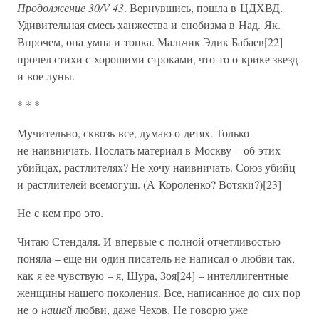
Продолжение 30/V 43
. Вернувшись, пошла в ЦДХВД.
Удивительная смесь ханжества и снобизма в Над. Як.
Впрочем, она умна и тонка. Мальчик Эдик Бабаев[22]
прочел стихи с хорошими строками, что-то о крике звезд
и вое луны.
* * *
Мучительно, сквозь все, думаю о детях. Только
не наивничать. Послать материал в Москву – об этих
убийцах, растлителях? Не хочу наивничать. Союз убийц
и растлителей всемогущ. (А Короленко? Вотяки?)[23]
Не с кем про это.
Читаю Стендаля. И впервые с полной отчетливостью
поняла – еще ни один писатель не написал о любви так,
как я ее чувствую – я, Шура, Зоя[24] – интеллигентные
женщины нашего поколения. Все, написанное до сих пор
не о
нашей
любви, даже Чехов. Не говорю уже