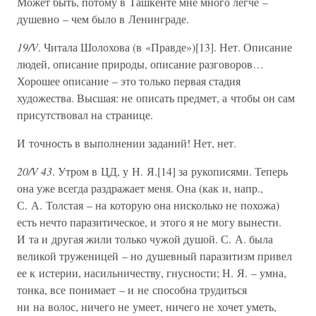
Может быть, потому в Ташкенте мне много легче –
душевно – чем было в Ленинграде.
19/V
. Читала Шолохова (в «Правде»)[13]. Нет. Описание
людей, описание природы, описание разговоров…
Хорошее описание – это только первая стадия
художества. Высшая: не описать предмет, а чтобы он сам
присутствовал на странице.
И точность в выполнении заданий! Нет, нет.
20/V 43
. Утром в ЦД, у Н. Я.[14] за рукописями. Теперь
она уже всегда раздражает меня. Она (как и, напр.,
С. А. Толстая – на которую она нисколько не похожа)
есть нечто паразитическое, и этого я не могу вынести.
И та и другая жили только чужой душой. С. А. была
великой труженицей – но душевный паразитизм привел
ее к истерии, насильничеству, гнусности; Н. Я. – умна,
тонка, все понимает – и не способна трудиться
ни на волос, ничего не умеет, ничего не хочет уметь,