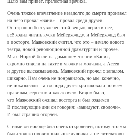
Шлю вам привет, прелестная врачиха.
Очень тяжкое впечатление незадолго до смерти произвел
на него провал «Бани» – провал среди друзей.
Он страшно был увлечен этой вещью, верил в нее,
всё ходил читать куски Мейерхольду, и Мейерхольд был
в восторге. Маяковский считал, что это – начало нового
театра, новой революционной драматургии и прочее.
Мы с Норкой были на домашнем чтении «Бани»,
скромно сидели на тахте в уголку и молчали, а Асеев
и другие высказывались. Маяковский прочел с запалом,
шикарно. Нам очень не понравилось, но мы, конечно,
не показывали – а господа друзья критиковали по всем
правилам, серьезно и как-то вяло. Видно было,
что Маяковский ожидал восторга и был озадачен.
В последующие дни он говорил: «завидуют, сволочи».
И был страшно огорчен.
С нами он вообще был очень откровенен, потому что мы
были только провинциальные дурочки, а не литераторы.