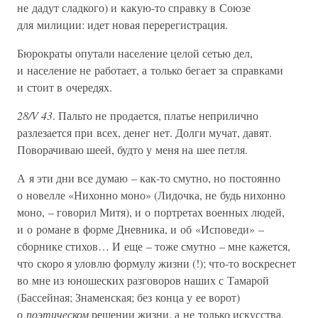
не дадут сладкого) и какую-то справку в Союзе
для милиции: идет новая перерегистрация.
Бюрократы опутали население целой сетью дел,
и население не работает, а только бегает за справками
и стоит в очередях.
28/V 43
. Пальто не продается, платье неприлично
разлезается при всех, денег нет. Долги мучат, давят.
Поворачиваю шеей, будто у меня на шее петля.
А я эти дни все думаю – как-то смутно, но постоянно
о новелле «Нихонно моно» (Лидочка, не будь нихонно
моно, – говорил Митя), и о портретах военных людей,
и о романе в форме Дневника, и об «Исповеди» –
сборнике стихов… И еще – тоже смутно – мне кажется,
что скоро я уловлю формулу жизни (!); что-то воскреснет
во мне из юношеских разговоров наших с Тамарой
(Бассейная; Знаменская; без конца у ее ворот)
о
поэтическом
решении жизни, а не только искусства.