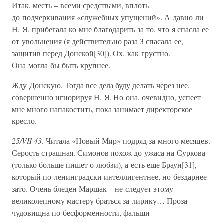
Итак, месть – всеми средствами, вплоть
до подчеркивания «служебных упущений». А давно ли
Н. Я. прибегала ко мне благодарить за то, что я спасла ее
от увольнения (я действительно раза 3 спасала ее,
защитив перед Донской[30]). Ох, как грустно.
Она могла бы быть крупнее.
Жду Донскую. Тогда все дела буду делать через нее,
совершенно игнорируя Н. Я. Но она, очевидно, успеет
мне много напакостить, пока занимает директорское
кресло.
25/VII 43
. Читала «Новый Мир» подряд за много месяцев.
Серость страшная. Симонов похож до ужаса на Суркова
(только больше пишет о любви), а есть еще Браун[31],
который по-ленинградски интеллигентнее, но бездарнее
зато. Очень бледен Маршак – не следует этому
великолепному мастеру браться за лирику… Проза
чудовищна по бесформенности, фальши