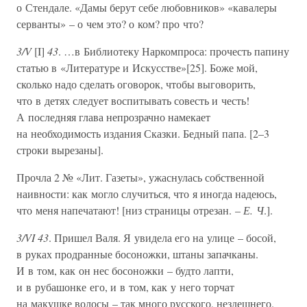
о Стендале. «Дамы берут себе любовников» «кавалеры
серванты» – о чем это? о ком? про что?
3/V
[I]
43
. …в Библиотеку Наркомпроса: прочесть папину
статью в «Литературе и Искусстве»[25]. Боже мой,
сколько надо сделать оговорок, чтобы выговорить,
что в детях следует воспитывать совесть и честь!
А последняя глава непрозрачно намекает
на необходимость издания Сказки. Бедный папа. [2–3
строки вырезаны].
Прочла 2 № «Лит. Газеты», ужаснулась собственной
наивности: как могло случиться, что я иногда надеюсь,
что меня напечатают! [низ страницы отрезан. –
Е. Ч
.].
3/VI 43
. Пришел Валя. Я увидела его на улице – босой,
в руках продранные босоножки, штаны запачканы.
И в том, как он нес босоножки – будто лапти,
и в рубашонке его, и в том, как у него торчат
на макушке волосы – так много русского, нездешнего.