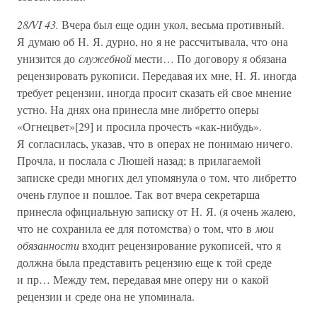
28/VI 43.
Вчера был еще один укол, весьма противный.
Я думаю об Н. Я. дурно, но я не рассчитывала, что она
унизится до
служебной
мести… По договору я обязана
рецензировать рукописи. Передавая их мне, Н. Я. иногда
требует рецензии, иногда просит сказать ей свое мнение
устно. На днях она принесла мне либретто оперы
«Огнецвет»[29] и просила прочесть «как-нибудь».
Я согласилась, указав, что в операх не понимаю ничего.
Прочла, и послала с Люшей назад; в прилагаемой
записке среди многих дел упомянула о том, что либретто
очень глупое и пошлое. Так вот вчера секретарша
принесла официальную записку от Н. Я. (я очень жалею,
что не сохранила ее для потомства) о том, что в
мои
обязанности
входит рецензирование рукописей, что я
должна была представить рецензию еще к той среде
и пр… Между тем, передавая мне оперу ни о какой
рецензии и среде она не упоминала.