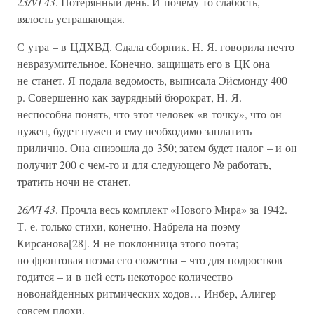
23/VI 43
. Потерянный день. И почему-то слабость,
вялость устрашающая.
С утра – в ЦДХВД. Сдала сборник. Н. Я. говорила нечто
невразумительное. Конечно, защищать его в ЦК она
не станет. Я подала ведомость, выписала Эйсмонду 400
р. Совершенно как заурядный бюрократ, Н. Я.
неспособна понять, что этот человек «в точку», что он
нужен, будет нужен и ему необходимо заплатить
прилично. Она снизошла до 350; затем будет налог – и он
получит 200 с чем-то и для следующего № работать,
тратить ночи не станет.
26/VI 43
. Прочла весь комплект «Нового Мира» за 1942.
Т. е. только стихи, конечно. Набрела на поэму
Кирсанова[28]. Я не поклонница этого поэта;
но фронтовая поэма его сюжетна – что для подростков
годится – и в ней есть некоторое количество
новонайденных ритмических ходов… Инбер, Алигер
совсем плохи.