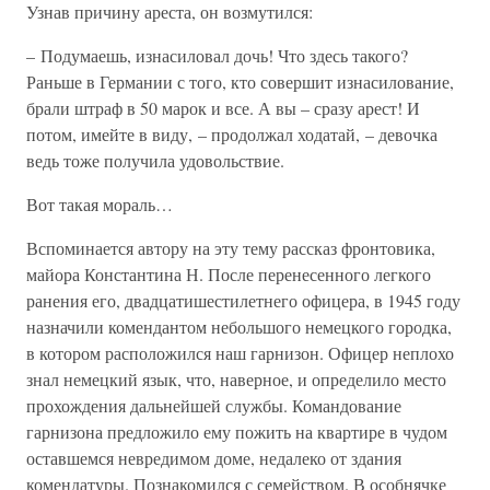
Узнав причину ареста, он возмутился:
– Подумаешь, изнасиловал дочь! Что здесь такого?
Раньше в Германии с того, кто совершит изнасилование,
брали штраф в 50 марок и все. А вы – сразу арест! И
потом, имейте в виду, – продолжал ходатай, – девочка
ведь тоже получила удовольствие.
Вот такая мораль…
Вспоминается автору на эту тему рассказ фронтовика,
майора Константина Н. После перенесенного легкого
ранения его, двадцатишестилетнего офицера, в 1945 году
назначили комендантом небольшого немецкого городка,
в котором расположился наш гарнизон. Офицер неплохо
знал немецкий язык, что, наверное, и определило место
прохождения дальнейшей службы. Командование
гарнизона предложило ему пожить на квартире в чудом
оставшемся невредимом доме, недалеко от здания
комендатуры. Познакомился с семейством. В особнячке