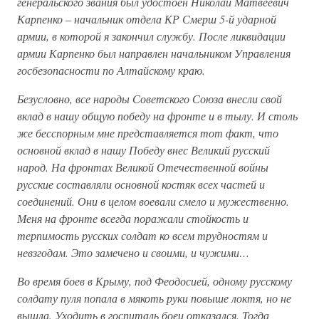
генеральского звания был удостоен Николай Матвеевич
Карпенко – начальник отдела КР Смерш 5-й ударной
армии, в которой я закончил службу. После ликвидации
армии Карпенко был направлен начальником Управления
госбезопасности по Алтайскому краю.
Безусловно, все народы Советского Союза внесли свой
вклад в нашу общую победу на фронте и в тылу. И столь
же бесспорным мне представляется тот факт, что
основной вклад в нашу Победу внес Великий русский
народ. На фронтах Великой Отечественной войны
русские составляли основной костяк всех частей и
соединений. Они в целом воевали смело и мужественно.
Меня на фронте всегда поражали стойкость и
терпимость русских солдат ко всем трудностям и
невзгодам. Это замечено и своими, и чужими…
Во время боев в Крыму, под Феодосией, одному русскому
солдату пуля попала в мякоть руки повыше локтя, но не
вышла. Уходить в госпиталь боец отказался. Тогда