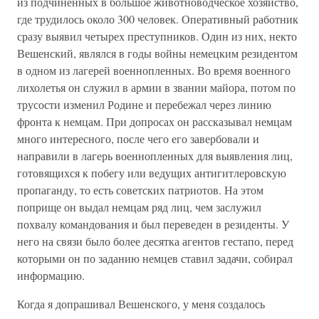
из подчиненных в большое животноводческое хозяйство,
где трудилось около 300 человек. Оперативный работник
сразу выявил четырех преступников. Один из них, некто
Вешенский, являлся в годы войны немецким резидентом
в одном из лагерей военнопленных. Во время военного
лихолетья он служил в армии в звании майора, потом по
трусости изменил Родине и перебежал через линию
фронта к немцам. При допросах он рассказывал немцам
много интересного, после чего его завербовали и
направили в лагерь военнопленных для выявления лиц,
готовящихся к побегу или ведущих антигитлеровскую
пропаганду, то есть советских патриотов. На этом
поприще он выдал немцам ряд лиц, чем заслужил
похвалу командования и был переведен в резиденты. У
него на связи было более десятка агентов гестапо, перед
которыми он по заданию немцев ставил задачи, собирал
информацию.
Когда я допрашивал Вешенского, у меня создалось