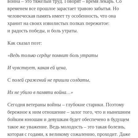
война – это тяжелый труд. Говорят – время лекарь. Со
временем все прошлое зарастает травою забытья. Но
человеческая память имеет ту особенность, что она
хранит на своих извилистых полках пережитое:
и радость победы, и боль утраты.
Как сказал поэт:
«Ведь только сердце помнит боль утраты
И чувствует, какая ей цена
,
С
полей сражений не пришли солдаты
,
Их не убило в памяти война…»
Сегодня ветераны войны – глубокие старики. Поэтому
бережное к ним отношение – залог того, что и нынешним
бойким юношам и девушкам будет обеспечено в будущем
такое же уважение. Ведь молодость – это такая болезнь,
которая с годами, к великому сожалению, проходит. Даже