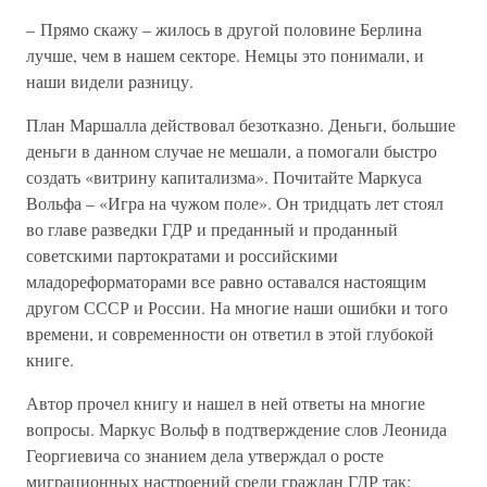
– Прямо скажу – жилось в другой половине Берлина
лучше, чем в нашем секторе. Немцы это понимали, и
наши видели разницу.
План Маршалла действовал безотказно. Деньги, большие
деньги в данном случае не мешали, а помогали быстро
создать «витрину капитализма». Почитайте Маркуса
Вольфа – «Игра на чужом поле». Он тридцать лет стоял
во главе разведки ГДР и преданный и проданный
советскими партократами и российскими
младореформаторами все равно оставался настоящим
другом СССР и России. На многие наши ошибки и того
времени, и современности он ответил в этой глубокой
книге.
Автор прочел книгу и нашел в ней ответы на многие
вопросы. Маркус Вольф в подтверждение слов Леонида
Георгиевича со знанием дела утверждал о росте
миграционных настроений среди граждан ГДР так: