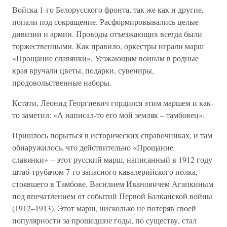
Войска 1-го Белорусского фронта, так же как и другие,
попали под сокращение. Расформировывались целые
дивизии и армии. Проводы отъезжающих всегда были
торжественными. Как правило, оркестры играли марш
«Прощание славянки». Уезжающим воинам в родные
края вручали цветы, подарки, сувениры,
продовольственные наборы.
Кстати, Леонид Георгиевич гордился этим маршем и как-
то заметил: «А написал-то его мой земляк – тамбовец».
Пришлось порыться в исторических справочниках, и там
обнаружилось, что действительно «Прощание
славянки» – этот русский марш, написанный в 1912 году
штаб-трубачом 7-го запасного кавалерийского полка,
стоявшего в Тамбове, Василием Ивановичем Агапкиным
под впечатлением от событий Первой Балканской войны
(1912–1913). Этот марш, нисколько не потеряв своей
популярности за прошедшие годы, по существу, стал