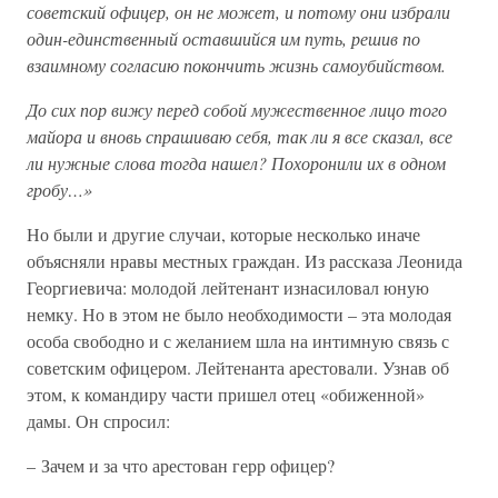
советский офицер, он не может, и потому они избрали
один-единственный оставшийся им путь, решив по
взаимному согласию покончить жизнь самоубийством.
До сих пор вижу перед собой мужественное лицо того
майора и вновь спрашиваю себя, так ли я все сказал, все
ли нужные слова тогда нашел? Похоронили их в одном
гробу…»
Но были и другие случаи, которые несколько иначе
объясняли нравы местных граждан. Из рассказа Леонида
Георгиевича: молодой лейтенант изнасиловал юную
немку. Но в этом не было необходимости – эта молодая
особа свободно и с желанием шла на интимную связь с
советским офицером. Лейтенанта арестовали. Узнав об
этом, к командиру части пришел отец «обиженной»
дамы. Он спросил:
– Зачем и за что арестован герр офицер?