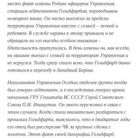
место факт измены Родине офицером Управления,
старшим лейтенантом Гольдфарбом, переводчиком
немецкого языка. Он часто выезжал за пределы
территории Управления вместе с семьей – женой и
ребенком. В службе охраны к этому привыкли и не
обращали на его выезды особого внимания –
бдительность притупилась. В день измены он, как всегда,
на машине выехал с семьей за территорию Управления и
не вернулся. Тогда сразу стало ясно, что Гольдфарб давно
готовился к переходу в Западный Берлин.
Начальником Управления Особых отделов группы тогда
был генерал-лейтенант, а в последствии генерал армии
начальник ГРУ Генштаба ВС СССР Герой Советского
Союза П.И. Ивашутин. Он много переживал в связи с
этим случаем. Когда стали внимательно разбираться с
прошлым Гольдфарба, выяснилось, что в двадцатые годы
его отец был расстрелян ЧК за крупные сделки с
золотом. Этот факт своей биографии Гольдфарб,