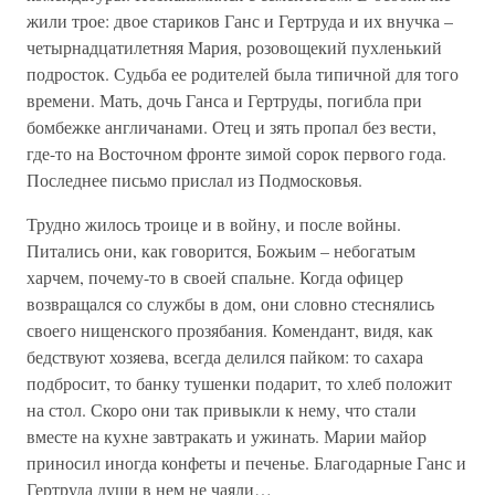
жили трое: двое стариков Ганс и Гертруда и их внучка –
четырнадцатилетняя Мария, розовощекий пухленький
подросток. Судьба ее родителей была типичной для того
времени. Мать, дочь Ганса и Гертруды, погибла при
бомбежке англичанами. Отец и зять пропал без вести,
где-то на Восточном фронте зимой сорок первого года.
Последнее письмо прислал из Подмосковья.
Трудно жилось троице и в войну, и после войны.
Питались они, как говорится, Божьим – небогатым
харчем, почему-то в своей спальне. Когда офицер
возвращался со службы в дом, они словно стеснялись
своего нищенского прозябания. Комендант, видя, как
бедствуют хозяева, всегда делился пайком: то сахара
подбросит, то банку тушенки подарит, то хлеб положит
на стол. Скоро они так привыкли к нему, что стали
вместе на кухне завтракать и ужинать. Марии майор
приносил иногда конфеты и печенье. Благодарные Ганс и
Гертруда души в нем не чаяли…