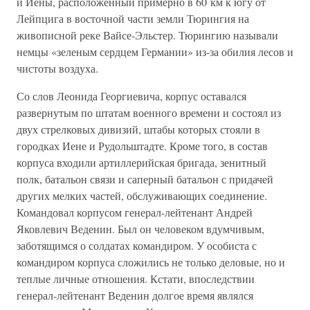
и Йены, расположенный примерно в 60 км к югу от
Лейпцига в восточной части земли Тюрингия на
живописной реке Вайсе-Эльстер. Тюрингию называли
немцы «зеленым сердцем Германии» из-за обилия лесов и
чистоты воздуха.
Со слов Леонида Георгиевича, корпус оставался
развернутым по штатам военного времени и состоял из
двух стрелковых дивизий, штабы которых стояли в
городках Иене и Рудольштадте. Кроме того, в состав
корпуса входили артиллерийская бригада, зенитный
полк, батальон связи и саперный батальон с придачей
других мелких частей, обслуживающих соединение.
Командовал корпусом генерал-лейтенант Андрей
Яковлевич Веденин. Был он человеком вдумчивым,
заботящимся о солдатах командиром. У особиста с
командиром корпуса сложились не только деловые, но и
теплые личные отношения. Кстати, впоследствии
генерал-лейтенант Веденин долгое время являлся