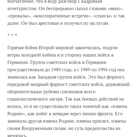
впечатление, что я веду разговор с кадровым
агентуристом. Он беспрерывно сыпал словами «явки»,
«провалы», «конспиративные встречи», «сеансы» и так
далее. Он был арестован и получил по заслугам.
* * *
Горячая бойня Второй мировой закончилась, подули
ветры холодной войны и в сторону наших войск в
Германии. Группа советских войск в Германии
просуществовала до 1989 года, а с 1989 по 1994 год она
значилась как Западная группа войск. Это был форпост,
передовой мощный форпост советских войск, державший
оборонительные рубежи союзников всего
социалистического лагеря. Так как боевых действий не
велось, то и не существовало таких понятий как «измена
Родине», как побег к немцам через линию фронта. Его
заменила другая измена Родине, измена присяге, измена
своим Вооруженным силам, но суть предательства не
менялась.