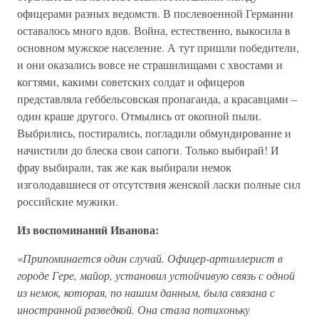
офицерами разных ведомств. В послевоенной Германии
оставалось много вдов. Война, естественно, выкосила в
основном мужское население. А тут пришли победители,
и они оказались вовсе не страшилищами с хвостами и
когтями, какими советских солдат и офицеров
представляла геббельсовская пропаганда, а красавцами –
один краше другого. Отмылись от окопной пыли.
Выбрились, постирались, погладили обмундирование и
начистили до блеска свои сапоги. Только выбирай! И
фрау выбирали, так же как выбирали немок
изголодавшиеся от отсутствия женской ласки полные сил
российские мужики.
Из воспоминаний Иванова:
«Припоминается один случай. Офицер-артиллерист в
городе Гере, майор, установил устойчивую связь с одной
из немок, которая, по нашим данным, была связана с
иностранной разведкой. Она стала потихоньку