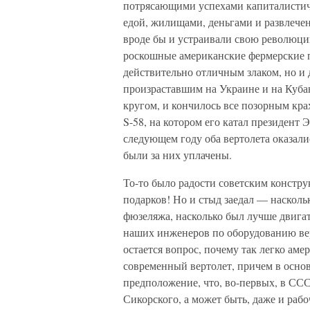
потрясающими успехами капиталистиче
едой, жилищами, деньгами и развлече
вроде бы и устраивали свою революци
роскошные американские фермерские п
действительно отличным злаком, но и
произраставшим на Украине и на Кубан
кругом, и кончилось все позорным кр
S-58, на котором его катал президент 
следующем году оба вертолета оказали
были за них уплачены.
То-то было радости советским констру
подарков! Но и стыд заедал — наскольк
фюзеляжа, насколько был лучше двигат
наших инженеров по оборудованию вер
остается вопрос, почему так легко ам
современный вертолет, причем в осно
предположение, что, во-первых, в СС
Сикорского, а может быть, даже и раб