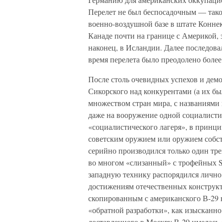
Перелет не был беспосадочным — такой
военно-воздушной базе в штате Коннек
Канаде почти на границе с Америкой, 
наконец, в Исландии. Далее последова
время перелета было преодолено более
После столь очевидных успехов и демо
Сикорского над конкурентами (а их бы
множеством стран мира, с названиями 
даже на вооружение одной социалисти
«социалистического лагеря», в принц
советским оружием или оружием собст
серийно производился только один тр
во многом «слизанный» с трофейных S-
западную технику распорядился лично
достижениям отечественных конструкт
скопированным с американского В-29 
«обратной разработки», как изысканн
доставленного в Москву В-29 имелась 