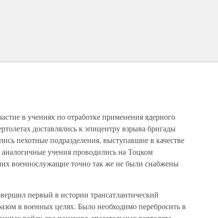
частие в учениях по отработке применения ядерного
вертолетах доставлялись к эпицентру взрыва бригады
лись пехотные подразделения, выступавшие в качестве
 аналогичные учения проводились на Тоцком
них военнослужащие точно так же не были снабжены
совершил первый в истории трансатлантический
азом в военных целях. Было необходимо перебросить в
нных войск два поисково-спасательных вертолета.