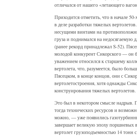
отличался от нашего «летающего вагон
Приходится отметить, что в начале 50
в деле разработки тяжелых вертолетов
несущими винтами на противоположны
груза и поднимался на недосягаемую д
(ранее рекорд принадлежал S-52). Пяс
молодой конкурент Сикорского — он бы
уважением относился к старшему колле
вертолета, что, разумеется, было бол
Пясецком, в конце концов, они с Сико
вертолетостроения, хотя однажды Сик
конструирования тяжелых вертолетов.
Это был в некотором смысле надрыв. 
тогда технических ресурсов и возможн
можно, — уже появились газотурбинны
завершает великую эпоху поршневых ве
вертолет грузоподъемностью 14 тонн с