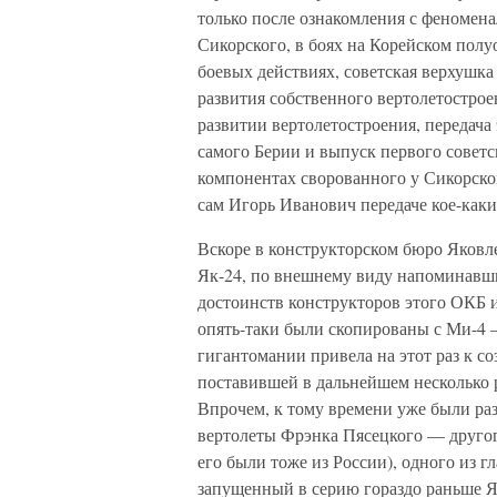
только после ознакомления с феномен
Сикорского, в боях на Корейском полуо
боевых действиях, советская верхушка
развития собственного вертолетострое
развитии вертолетостроения, передач
самого Берии и выпуск первого советс
компонентах сворованного у Сикорског
сам Игорь Иванович передаче кое-как
Вскоре в конструкторском бюро Яковл
Як-24, по внешнему виду напоминавш
достоинств конструкторов этого ОКБ и
опять-таки были скопированы с Ми-4 —
гигантомании привела на этот раз к 
поставившей в дальнейшем несколько р
Впрочем, к тому времени уже были ра
вертолеты Фрэнка Пясецкого — другог
его были тоже из России), одного из 
запущенный в серию гораздо раньше Я