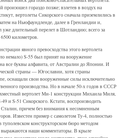
 произошел гораздо позже; взлетев в воздух на
тикут, вертолеты Сикорского сначала приземлились в
затем на Ньюфаундленде, далее в Гренландии и,
л уже длительный перелет в Шотландию; всего за
 6500 километров.
нстрации явного превосходства этого вертолета
ло немало) S-55 был принят на вооружение
на все буквы алфавита, от Австралии до Японии. И
ческой страны — Югославии, хотя страны
ипе, оснащали свои вооруженные силы исключительно
венного производства. Но в начале 50-х годов в СССР
ехместный вертолет Ми-1 конструкции Михаила Миля,
49 и S-51 Сикорского. Кстати, воспроизводить
 Сталин, причем без внимания к несомненным
оров. Известен пример с самолетом Ту-4, полностью
в туполевском конструкторском бюро методом
о выражаются наши комментаторы. В крыле
дырка диаметром около сантиметра, явно случайно