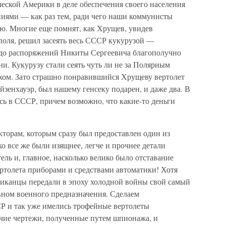
ской Америки в деле обеспечения своего населения
ниями — как раз тем, ради чего наши коммунисты
ю. Многие еще помнят, как Хрущев, увидев
оля, решил засеять весь СССР кукурузой —
 до распоряжений Никиты Сергеевича благополучно
и. Кукурузу стали сеять чуть ли не за Полярным
ахом. Зато страшно понравившийся Хрущеву вертолет
Эйзенхауэр, был нашему генсеку подарен, и даже два. В
сь в СССР, причем возможно, что какие-то деньги
кторам, которым сразу был предоставлен один из
о все же были изящнее, легче и прочнее детали
ель и, главное, насколько велико было отставание
толета приборами и средствами автоматики! Хотя
ериканцы передали в эпоху холодной войны свой самый
вном военного предназначения. Сделаем
СР и так уже имелись трофейные вертолеты
очие чертежи, полученные путем шпионажа, и