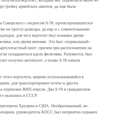
у-тройку армейских джипов, да еще была
а Сикорского с индексом S-58, проектировавшегося
же не просто разведка, да еще и с сомнительными
одлодок, для чего вертолет был оснащен двумя
зеляжа, или двумя минами. Это был «нормальный»
ырехлопастный винт, причем при расположении на
огли складываться вдоль фюзеляжа. Разумеется, был
олет получил автопилот, а позже S-58 начали
т этого вертолета, широко использовавшийся в
циях, для транспортировки почты и других
тва перевозки ВИП-персон. Два S-58 в гражданском
го оказались в СССР.
Сергеевича Хрущева в США. Необразованный, во
евенщина, руководитель КПСС был неприятно поражен