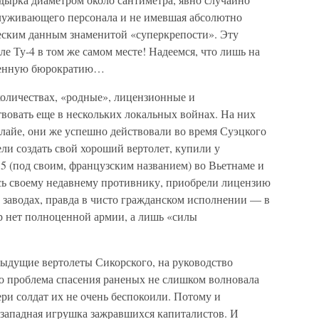
служивающего персонала и не имевшая абсолютно
еским данным знаменитой «суперкрепости». Эту
 Ту-4 в том же самом месте! Надеемся, что лишь на
 военную бюрократию…
количествах, «родные», лицензионные и
вовать еще в нескольких локальных войнах. На них
лайе, они же успешно действовали во время Суэцкого
ели создать свой хороший вертолет, купили у
5 (под своим, французским названием) во Вьетнаме и
сь своему недавнему противнику, приобрели лицензию
х заводах, правда в чисто гражданском исполнении — в
 нет полноценной армии, а лишь «силы
дыдущие вертолеты Сикорского, на руководство
то проблема спасения раненых не слишком волновала
ри солдат их не очень беспокоили. Потому и
 западная игрушка зажравшихся капиталистов. И