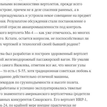
альными возможностями вертолетов, прежде всего
строве, причем не в деле спасения раненых, а в
 призадумалась и устроила некое совещание на предмет
ния. Результатом обсуждения стали постановление о
а этой отрасли авиапромышленности под контроль
кого вертолета Ми-4 — как уже отмечалось, во многих
о. Кстати, остается вопросом, не поспособствовал ли
их чертежей и технологий своей бывшей родине?
ева был разработан и построен здоровенный вертолет
ий железнодорожный пассажирский вагон. Не умаляя
 самого Яковлева, отметим все же, что многие узлы
 то есть с S-55, хотя традиционная советская любовь к
созданию действительно отличной машины,
екордов по грузоподъемности и высоте полета.
зработаны и успешно эксплуатировались тяжелые
о знаменитого американского вертолетчика (родители
главных конкурентов Сикорского. Его вертолет HRP-1,
к-24, по крайней мере внешне практически не