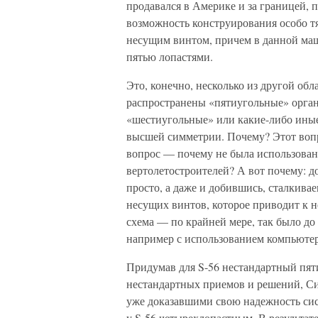
продавался в Америке и за границей, п
возможность конструирования особо тя
несущим винтом, причем в данной маш
пятью лопастями.
Это, конечно, несколько из другой обл
распространены «пятиугольные» орган
«шестиугольные» или какие-либо иные
высшей симметрии. Почему? Этот вопро
вопрос — почему не была использован
вертолетостроителей? А вот почему: д
просто, а даже и добившись, сталкив
несущих винтов, которое приводит к н
схема — по крайней мере, так было до
например с использованием компьютер
Придумав для S-56 нестандартный пят
нестандартных приемов и решений, Си
уже доказавшими свою надежность сис
у S-56 четырехлопастным. В результате