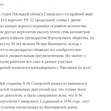
а».
-х годов Пясецкий обошел Сикорского по крайней мере
. Его вертолет PV-22 продольной схемы с двумя
х концах корпуса поднимал огромное количество
ля других вертолетов высоту почти семь километров
ецкого избрали президентом Вертолетного общества, но
л на 30 лет моложе Игоря Ивановича, всегда с
ге и неоднократно объявлял его изобретателем
ьшим и уважительным преувеличением. Но хватит о
рским работали все-таки в разных участках
орский попытался конкурировать с Пясецким на поле
При создании S-56 Сикорский выжал из имевшихся
остей поршневых двигателей все, что только было
е двигатели, и было совершенно ясно, что S-56
ртолетов Сикорского. Созданный в 1956 году, этот
 успехом поучаствовал во Вьетнамской войне,