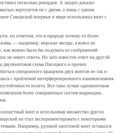
оставил несколько рекордов. А заодно доказал
желых вертолетов не с двумя, а лишь с одним
ине Сикорский впервые в мире использовал винт с
асти, но отметим, что в природе почему-то более
измы — например, морские звезды, а вовсе не
, как можно было бы подумать из соображений
с не имеет ответа. Но зато известен ответ на другой
а двухвинтовая схема Пясецкого и прочих
обиться синхронного вращения двух винтов не так и
аешься с проблемой интерференционного взаимовлияния
еустойчивости полета. Все-таки лучше одновинтовая
 появления более совершенных систем коррекции,
ов.
илопастный винт и использовав множество других
корский не стал экспериментировать с некоторыми
темами. Например, рулевой хвостовой винт оставался
 получился вертолет, который мог перевозить около 40