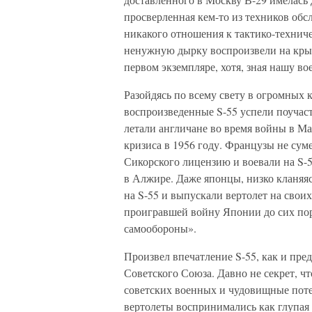
просверленная кем-то из техников об
никакого отношения к тактико-технич
ненужную дырку воспроизвели на крыле
первом экземпляре, хотя, зная нашу
Разойдясь по всему свету в огромных 
воспроизведенные S-55 успели поучаст
летали англичане во время войны в Ма
кризиса в 1956 году. Французы не сум
Сикорского лицензию и воевали на S-5
в Алжире. Даже японцы, низко кланяя
на S-55 и выпускали вертолет на свои
проигравшей войну Японии до сих пор
самообороны».
Произвел впечатление S-55, как и пре
Советского Союза. Давно не секрет, ч
советских военных и чудовищные поте
вертолеты воспринимались как глупая