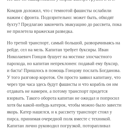
Комдив доложил, что с темнотой фашисты ослабили
нажим с фронта. Подозрительно: может быть, обходят
бухту? Предлагаю закончить эвакуацию до рассвета, пока
не прилетела вражеская разведка.
Но третий транспорт, самый большой, разворачиваясь на
рейде, сел на мель. Капитан требует буксиры. Иван
Николаевич Гонцов бушует на мостике злосчастного
парохода, но капитан непреклонен: подавай ему буксир,
и баста! Пришлось в помощь Гонцову послать Богданова.
У того разговор короток. Он просто заявил капитану, что
через три часа здесь будут фашисты и что корабль он им
отдавать не намерен, а потому транспорт придется
взорвать. Такого оборота капитан не ожидал и попросил
хотя бы какой-нибудь катерок, чтобы можно было завести
якорь. Катер нашелся, и к рассвету транспорт стоял у
пирса, принимая очередной полк вместе с техникой.
Капитан лично руководил погрузкой, поторапливал