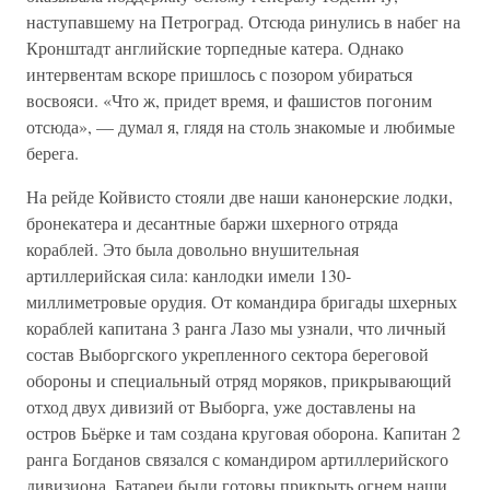
наступавшему на Петроград. Отсюда ринулись в набег на
Кронштадт английские торпедные катера. Однако
интервентам вскоре пришлось с позором убираться
восвояси. «Что ж, придет время, и фашистов погоним
отсюда», — думал я, глядя на столь знакомые и любимые
берега.
На рейде Койвисто стояли две наши канонерские лодки,
бронекатера и десантные баржи шхерного отряда
кораблей. Это была довольно внушительная
артиллерийская сила: канлодки имели 130-
миллиметровые орудия. От командира бригады шхерных
кораблей капитана 3 ранга Лазо мы узнали, что личный
состав Выборгского укрепленного сектора береговой
обороны и специальный отряд моряков, прикрывающий
отход двух дивизий от Выборга, уже доставлены на
остров Бьёрке и там создана круговая оборона. Капитан 2
ранга Богданов связался с командиром артиллерийского
дивизиона. Батареи были готовы прикрыть огнем наши