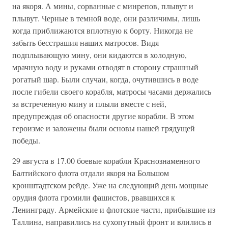
на якоря. А мины, сорванные с минрепов, плывут и
плывут. Черные в темной воде, они различимы, лишь
когда приближаются вплотную к борту. Никогда не
забыть бесстрашия наших матросов. Видя
подплывающую мину, они кидаются в холодную,
мрачную воду и руками отводят в сторону страшный
рогатый шар. Были случаи, когда, очутившись в воде
после гибели своего корабля, матросы часами держались
за встреченную мину и плыли вместе с ней,
предупреждая об опасности другие корабли. В этом
героизме и заложены были основы нашей грядущей
победы.
29 августа в 17.00 боевые корабли Краснознаменного
Балтийского флота отдали якоря на Большом
кронштадтском рейде. Уже на следующий день мощные
орудия флота громили фашистов, рвавшихся к
Ленинграду. Армейские и флотские части, прибывшие из
Таллина, направились на сухопутный фронт и влились в