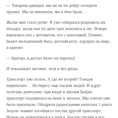
— Товарищ адмирал, мы же не по добру потеряли
оружие. Мы не виноваты, мы в бою были…
Жалко мне стало ребят. Я уже собирался разрешить им
посадку, когда они по двое-трое кинулись в лес. Вскоре
вернулись кто с автоматом, кто с винтовкой. Помню,
бежит молоденький боец, догоняя роту, идущую на пирс,
и кричит:
— Братцы, я достал билет на пароход!
И показывает автомат, хотя и без диска.
Транспорт уже полон. А где же второй? Гонцов
нервничает… На берегу еще тысячи людей. И вдруг
получаю донесение: при входе в пролив Бьёрке
транспорт подорвался на мине и затонул. Мы совсем уже
было приуныли. Ободрила радиограмма капитана 1 ранга
Зозули: взамен погибшего послан другой транспорт.
Ночью он ошвартовался у пирса. Быстро грузим и его.