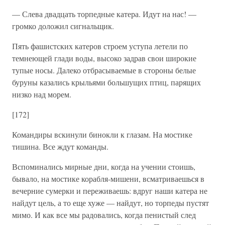
— Слева двадцать торпедные катера. Идут на нас! —
громко доложил сигнальщик.
Пять фашистских катеров строем уступа летели по
темнеющей глади воды, высоко задрав свои широкие
тупые носы. Далеко отбрасываемые в стороны белые
буруны казались крыльями большущих птиц, парящих
низко над морем.
[172]
Командиры вскинули бинокли к глазам. На мостике
тишина. Все ждут команды.
Вспоминались мирные дни, когда на учении стоишь,
бывало, на мостике корабля-мишени, всматриваешься в
вечерние сумерки и переживаешь: вдруг наши катера не
найдут цель, а то еще хуже — найдут, но торпеды пустят
мимо. И как все мы радовались, когда пенистый след