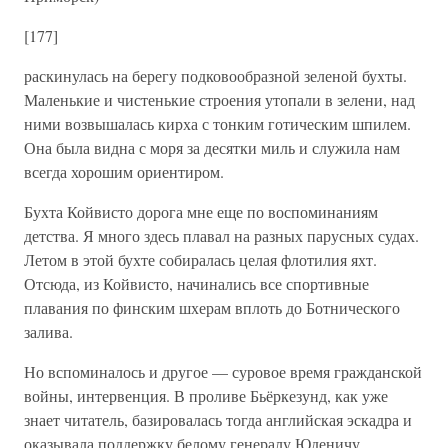
[177]
раскинулась на берегу подковообразной зеленой бухты.
Маленькие и чистенькие строения утопали в зелени, над
ними возвышалась кирха с тонким готическим шпилем.
Она была видна с моря за десятки миль и служила нам
всегда хорошим ориентиром.
Бухта Койвисто дорога мне еще по воспоминаниям
детства. Я много здесь плавал на разных парусных судах.
Летом в этой бухте собиралась целая флотилия яхт.
Отсюда, из Койвисто, начинались все спортивные
плавания по финским шхерам вплоть до Ботнического
залива.
Но вспоминалось и другое — суровое время гражданской
войны, интервенция. В проливе Бьёркезунд, как уже
знает читатель, базировалась тогда английская эскадра и
оказывала поддержку белому генералу Юденичу,