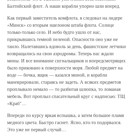
Балтийский флот. А наши корабли упорно шли вперед.
Как первый заместитель комфлота, я следовал на лидере
«Минск» со вторым эшелоном штаба флота. Солнце
только-только село. И небо будто ушло от нас,
прикрывшись темной пеленой. Опасности оно уже не
таило. Налетавшись вдоволь за день, фашистские летчики
возвращались на свои аэродромы. Теперь нас ждали
мины. И все внимание сигнальщиков и впередсмотрящих
было приковано к поверхности моря. Любой предмет на
воде — бочка, ящик — казался миной, и корабли
маневрировали, стараясь не задеть. А всяких предметов
проплывало немало — то разбитая шлюпка, то ломаная
мебель. Вот проплыл спасательный круг с надписью: ТЩ
«Краб"…
Впереди по курсу яркая вспышка, а затем большое пламя
медного цвета. Быстро гаснет. Ясно, кто-то подорвался.
Это уже не первый случай…