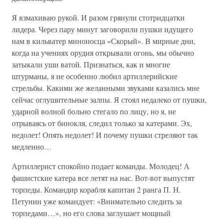
Я взмахиваю рукой. И разом грянули стотридцатки
лидера. Через пару минут заговорили пушки идущего
нам в кильватер миноносца «Скорый». В мирные дни,
когда на учениях орудия открывали огонь, мы обычно
затыкали уши ватой. Признаться, как и многие
штурманы, я не особенно любил артиллерийские
стрельбы. Какими же желанными звуками казались мне
сейчас оглушительные залпы. Я стоял недалеко от пушки,
ударной волной больно стегало по лицу, но я, не
отрываясь от бинокля, следил только за катерами. Эх,
недолет! Опять недолет! И почему пушки стреляют так
медленно…
Артиллерист спокойно подает команды. Молодец! А
фашистские катера все летят на нас. Вот-вот выпустят
торпеды. Командир корабля капитан 2 ранга П. Н.
Петунин уже командует: «Внимательно следить за
торпедами…», но его слова заглушает мощный