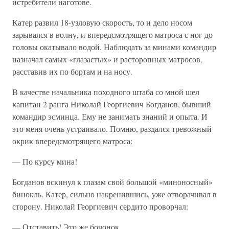
истребители наготове.
Катер развил 18-узловую скорость, то и дело носом
зарывался в волну, и впередсмотрящего матроса с ног до
головы окатывало водой. Наблюдать за минами командир
назначал самых «глазастых» и расторопных матросов,
расставив их по бортам и на носу.
В качестве начальника походного штаба со мной шел
капитан 2 ранга Николай Георгиевич Богданов, бывший
командир эсминца. Ему не занимать знаний и опыта. И
это меня очень устраивало. Помню, раздался тревожный
окрик впередсмотрящего матроса:
— По курсу мина!
Богданов вскинул к глазам свой большой «миноносный»
бинокль. Катер, сильно накренившись, уже отворачивал в
сторону. Николай Георгиевич сердито проворчал:
— Отставить! Это же бочонок…