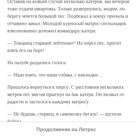
Оставив на всякий случай несколько катеров, мы вечером
тоже отдаем швартовы. Только развернулись, видим, по
берегу мчится большой пес. Подбежал к концу причала и
отчаянно завыл. Молодой курносый матрос-сигнальщик
взволнованно доложил командиру катера:
— Товарищ старший лейтенант! На пирсе пес, просит
взять его на борт!
На палубе раздались голоса:
— Надо взять, это наша собака, с канлодки…
Пришлось вернуться к пирсу. С расстояния нескольких
метров пес мигом прыгнул на бак катера. Он визжал от
радости и ластился к каждому матросу.
— Не будешь, стервец, в самоволку бегать! — шутили
бойцы.
Продолжение на Литрес
Идем проливом, кругом тишина. Вот и Стирсудден.