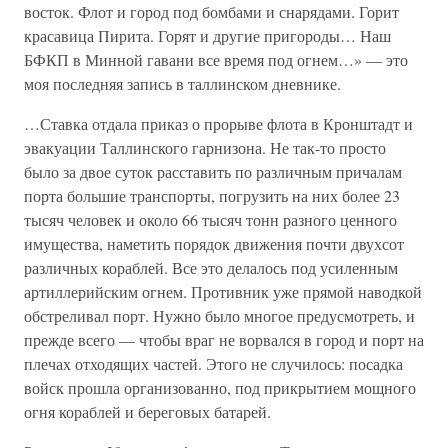
восток. Флот и город под бомбами и снарядами. Горит
красавица Пирита. Горят и другие пригороды… Наш
БФКП в Минной гавани все время под огнем…» — это
моя последняя запись в таллинском дневнике.
…Ставка отдала приказ о прорыве флота в Кронштадт и
эвакуации Таллинского гарнизона. Не так-то просто
было за двое суток расставить по различным причалам
порта большие транспорты, погрузить на них более 23
тысяч человек и около 66 тысяч тонн разного ценного
имущества, наметить порядок движения почти двухсот
различных кораблей. Все это делалось под усиленным
артиллерийским огнем. Противник уже прямой наводкой
обстреливал порт. Нужно было многое предусмотреть, и
прежде всего — чтобы враг не ворвался в город и порт на
плечах отходящих частей. Этого не случилось: посадка
войск прошла организованно, под прикрытием мощного
огня кораблей и береговых батарей.