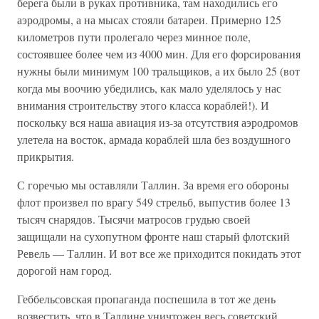
берега были в руках противника, там находились его
аэродромы, а на мысах стояли батареи. Примерно 125
километров пути пролегало через минное поле,
состоявшее более чем из 4000 мин. Для его форсирования
нужны были минимум 100 тральщиков, а их было 25 (вот
когда мы воочию убедились, как мало уделялось у нас
внимания строительству этого класса кораблей!). И
поскольку вся наша авиация из-за отсутствия аэродромов
улетела на восток, армада кораблей шла без воздушного
прикрытия.
С горечью мы оставляли Таллин. За время его обороны
флот произвел по врагу 549 стрельб, выпустив более 13
тысяч снарядов. Тысячи матросов грудью своей
защищали на сухопутном фронте наш старый флотский
Ревель — Таллин. И вот все же приходится покидать этот
дорогой нам город.
Геббельсовская пропаганда поспешила в тот же день
возвестить, что в Таллине уничтожен весь советский