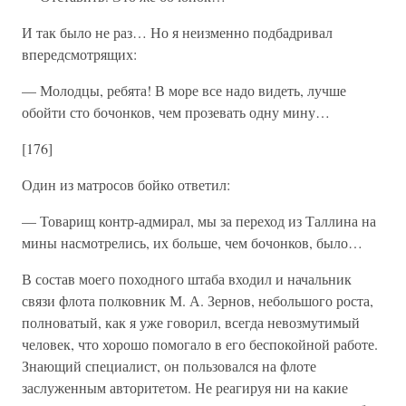
И так было не раз… Но я неизменно подбадривал
впередсмотрящих:
— Молодцы, ребята! В море все надо видеть, лучше
обойти сто бочонков, чем прозевать одну мину…
[176]
Один из матросов бойко ответил:
— Товарищ контр-адмирал, мы за переход из Таллина на
мины насмотрелись, их больше, чем бочонков, было…
В состав моего походного штаба входил и начальник
связи флота полковник М. А. Зернов, небольшого роста,
полноватый, как я уже говорил, всегда невозмутимый
человек, что хорошо помогало в его беспокойной работе.
Знающий специалист, он пользовался на флоте
заслуженным авторитетом. Не реагируя ни на какие