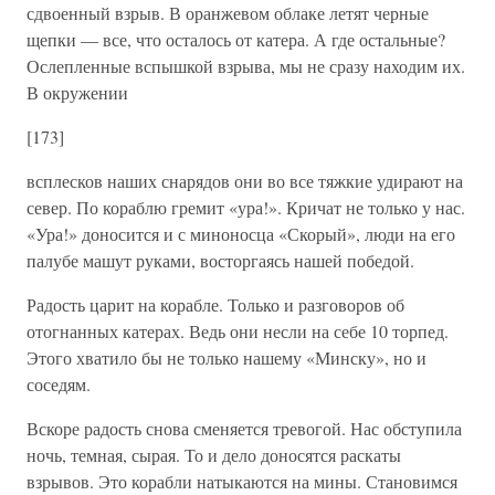
сдвоенный взрыв. В оранжевом облаке летят черные
щепки — все, что осталось от катера. А где остальные?
Ослепленные вспышкой взрыва, мы не сразу находим их.
В окружении
[173]
всплесков наших снарядов они во все тяжкие удирают на
север. По кораблю гремит «ура!». Кричат не только у нас.
«Ура!» доносится и с миноносца «Скорый», люди на его
палубе машут руками, восторгаясь нашей победой.
Радость царит на корабле. Только и разговоров об
отогнанных катерах. Ведь они несли на себе 10 торпед.
Этого хватило бы не только нашему «Минску», но и
соседям.
Вскоре радость снова сменяется тревогой. Нас обступила
ночь, темная, сырая. То и дело доносятся раскаты
взрывов. Это корабли натыкаются на мины. Становимся