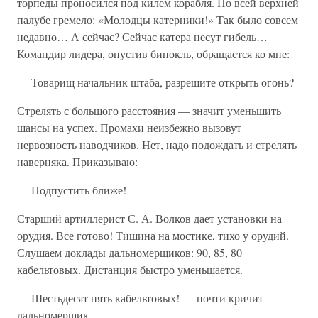
торпеды проносился под килем корабля. По всей верхней
палубе гремело: «Молодцы катерники!» Так было совсем
недавно… А сейчас? Сейчас катера несут гибель…
Командир лидера, опустив бинокль, обращается ко мне:
— Товарищ начальник штаба, разрешите открыть огонь?
Стрелять с большого расстояния — значит уменьшить
шансы на успех. Промахи неизбежно вызовут
нервозность наводчиков. Нет, надо подождать и стрелять
наверняка. Приказываю:
— Подпустить ближе!
Старший артиллерист С. А. Волков дает установки на
орудия. Все готово! Тишина на мостике, тихо у орудий.
Слушаем доклады дальномерщиков: 90, 85, 80
кабельтовых. Дистанция быстро уменьшается.
— Шестьдесят пять кабельтовых! — почти кричит
дальномерщик.