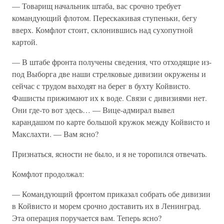
— Товарищ начальник штаба, вас срочно требует
командующий флотом. Перескакивая ступеньки, бегу
вверх. Комфлот стоит, склонившись над сухопутной
картой.
— В штабе фронта получены сведения, что отходящие из-
под Выборга две наши стрелковые дивизии окружены и
сейчас с трудом выходят на берег в бухту Койвисто.
Фашисты прижимают их к воде. Связи с дивизиями нет.
Они где-то вот здесь… — Вице-адмирал вывел
карандашом по карте большой кружок между Койвисто и
Макслахти. — Вам ясно?
Признаться, ясности не было, и я не торопился отвечать.
Комфлот продолжал:
— Командующий фронтом приказал собрать обе дивизии
в Койвисто и морем срочно доставить их в Ленинград.
Эта операция поручается вам. Теперь ясно?