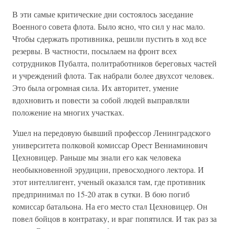
В эти самые критические дни состоялось заседание
Военного совета флота. Было ясно, что сил у нас мало.
Чтобы сдержать противника, решили пустить в ход все
резервы. В частности, посылаем на фронт всех
сотрудников Пубалта, политработников береговых частей
и учреждений флота. Так набрали более двухсот человек.
Это была огромная сила. Их авторитет, умение
вдохновить и повести за собой людей выправляли
положение на многих участках.
Ушел на передовую бывший профессор Ленинградского
университета полковой комиссар Орест Вениаминович
Цехновицер. Раньше мы знали его как человека
необыкновенной эрудиции, превосходного лектора. И
этот интеллигент, ученый оказался там, где противник
предпринимал по 15-20 атак в сутки. В бою погиб
комиссар батальона. На его место стал Цехновицер. Он
повел бойцов в контратаку, и враг попятился. И так раз за