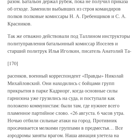
разом. Батальон держал рубеж, пока не получил приказа
об отходе. Заменили выбывших из строя командиров
полков полковые комиссары Н. А. Гребенщиков и С. А.
Красников.
Так же отважно действовали под Таллином инструкторы
политуправления батальонный комиссар Иоселев и
старший политрук Илья Иголкин, писатель Анатолий Та-
[170]
расенков, военный корреспондент «Правды» Николай
Михайловский. Они находились с бойцами групп
прикрытия в парке Кадриорг, когда основные силы
гарнизона уже грузились на суда, и поступали как
положено коммунистам: были там, где нужнее всего
пламенное партийное слово. «26 августа. 6 часов утра.
Ночью отбили сильные атаки на город. Противник
просачивается мелкими группами в предместья… Все
аэродромы заняты врагом. Наша авиация улетела на