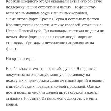
Корабли шхерного отряда оказывали активную огневую
поддержку нашим сухопутным частям. По фашистам
вели огонь мощные орудия линейных кораблей,
знаменитого форта Красная Горка и остальных фортов
Кронштадтской крепости, а также кораблей, стоявших в
Неве и Невской губе. Гул канонады не стихал ни днем ни
ночью. Флот формировал из своих людей морские
стрелковые бригады и немедленно направлял их на
фронт.
Но враг наседал.
В кабинетах затемненного штаба душно. Я подписал
документы на очередную минную постановку на
подступах к приморским флангам наших армий и вышел
в штабной садик подышать ночной прохладой. Однако
почти вслед за мной из дверей штаба стрелой вылетел
старшина 1-й статьи Ивакин, мой ординарец с начала
войны.