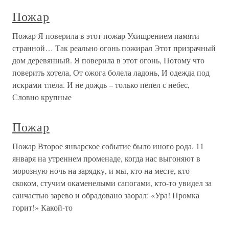
Пожар
Пожар Я поверила в этот пожар Ухищрением памяти
странной… Так реально огонь пожирал Этот призрачный
дом деревянный. Я поверила в этот огонь, Потому что
поверить хотела, От ожога болела ладонь, И одежда под
искрами тлела. И не дождь – только пепел с небес,
Словно крупные
Пожар
Пожар Второе январское событие было иного рода. 11
января на утреннем променаде, когда нас выгоняют в
морозную ночь на зарядку, и мы, кто на месте, кто
скоком, стучим окаменелыми сапогами, кто-то увидел за
санчастью зарево и обрадовано заорал: «Ура! Промка
горит!» Какой-то