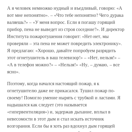
А я человек немножко нудный и въедливый, говорю: «А
вот мне непонятно». – «Что тебе непонятно? Чего дурака
валяешь?» – «У меня вопрос. Если я погашу горящий
прибор, пена не выведет из строя соседние?». И директор
Института пожаротушения говорит: «Нет-нет, мы
проверяли – эта пена не может повредить электронику».
Я предлагаю: «Хорошо, давайте попробуем разрядить
этот огнетушитель в ваш телевизор!» – «Нет, нельзя!» –
«А в телефон можно?» – «Нельзя!» «Ну, – думаю, – все
ясно».
Поэтому, когда начался настоящий пожар, я к
огнетушителю даже не прикасался. Тушил пожар по-
своему! Помогло умение нырять с трубкой и ластами. Я
надышался как следует (это называется
«гипервентиляция») и, задержав дыхание, вплыл в
невесомости в этот дым и стал искать источник
возгорания. Если бы я хоть раз вдохнул дым горящей