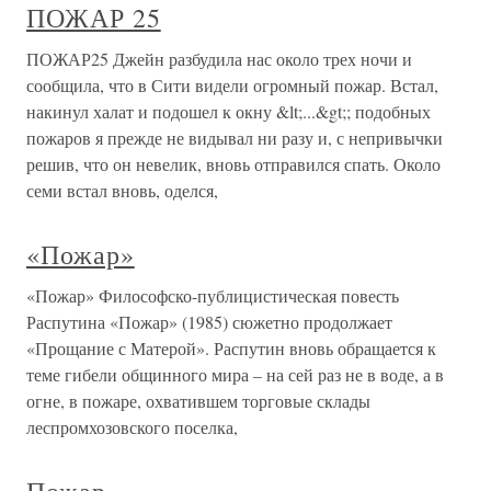
ПОЖАР 25
ПОЖАР25 Джейн разбудила нас около трех ночи и
сообщила, что в Сити видели огромный пожар. Встал,
накинул халат и подошел к окну &lt;...&gt;; подобных
пожаров я прежде не видывал ни разу и, с непривычки
решив, что он невелик, вновь отправился спать. Около
семи встал вновь, оделся,
«Пожар»
«Пожар» Философско-публицистическая повесть
Распутина «Пожар» (1985) сюжетно продолжает
«Прощание с Матерой». Распутин вновь обращается к
теме гибели общинного мира – на сей раз не в воде, а в
огне, в пожаре, охватившем торговые склады
леспромхозовского поселка,