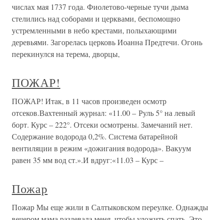
числах мая 1737 года. Фиолетово-черные тучи дыма
стелились над соборами и церквами, беспомощно
устремленными в небо крестами, полыхающими
деревьями. Загорелась церковь Иоанна Предтечи. Огонь
перекинулся на терема, дворцы,
ПОЖАР!
ПОЖАР! Итак, в 11 часов произведен осмотр
отсеков.Вахтенный журнал: «11.00 – Руль 5° на левый
борт. Курс – 222°. Отсеки осмотрены. Замечаний нет.
Содержание водорода 0,2%. Система батарейной
вентиляции в режим «дожигания водорода». Вакуум
равен 35 мм вод ст.».И вдруг:«11.03 – Курс –
Пожар
Пожар Мы еще жили в Салтыковском переулке. Однажды
вечером мама раздевала меня, чтобы уложить спать. Это