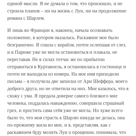
единой мысли. Я не думала о том, что произошло, и не
строила планов – ни на жизнь с Луи, ни на продолжение
романа с Шарлем.
И лишь во Франции я, наконец, начала осознавать
положение, в котором оказалась. Раскаяние мое было
безгранично. Я сошла с корабля, почти ослепшая от слез,
и в Париже уже не могла остановиться и плакала, не
переставая. Не в силах тотчас же по прибытии
отправиться в Куртавнель, я остановилась в гостинице и
почти не выходила из номера. На мое имя приходили
письма – я получила две записки от Ари Шеффера, моего
доброго друга, но не ответила на них. Мне казалось, что я
схожу с ума. Я предала доверие самого близкого мне
человека, поддалась наваждению, совершила страшный
грех, и простить сама себя уже не могла. Но хуже всего
было то, что моя страсть к Шарлю никуда не делась, она
по-прежнему жила во мне, и я, представляя, как с
раскаянием буду молить Луи о прощении, понимала, что