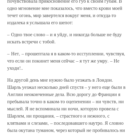
почувствовала прикосновение его губ к своим губам. В
одно мгновение мне показалось, что вместо крови моей
течет огонь, мир завертелся вокруг меня, и откуда-то
издалека я услышала его шепот:
– Одно твое слово – и я уйду, и никогда больше не буду
искать встречи с тобой.
– Нет, – прошептала я в каком-то исступлении, чувствуя,
что если он покинет меня сейчас – я тут же умру. – Не
уходи!..
На другой день мне нужно было уезжать в Лондон.
Шарль уезжал несколько дней спустя – у него еще были в
Англии неоконченные дела. Всю дорогу до Франции я
пребывала точно в каком-то оцепенении – ни чувств, ни
мыслей. Я не вспоминала ни ночи, которую провела с
Шарлем, ни прощания, – страстного и нежного, с
клятвами и слезами, – последовавшего наутро. Я словно
была окутана туманом, через который не пробивалось ни