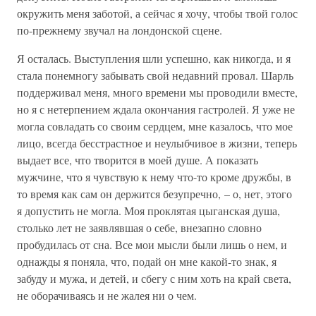
окружить меня заботой, а сейчас я хочу, чтобы твой голос
по-прежнему звучал на лондонской сцене.
Я осталась. Выступления шли успешно, как никогда, и я
стала понемногу забывать свой недавний провал. Шарль
поддерживал меня, много времени мы проводили вместе,
но я с нетерпением ждала окончания гастролей. Я уже не
могла совладать со своим сердцем, мне казалось, что мое
лицо, всегда бесстрастное и неулыбчивое в жизни, теперь
выдает все, что творится в моей душе. А показать
мужчине, что я чувствую к нему что-то кроме дружбы, в
то время как сам он держится безупречно, – о, нет, этого
я допустить не могла. Моя проклятая цыганская душа,
столько лет не заявлявшая о себе, внезапно словно
пробудилась от сна. Все мои мысли были лишь о нем, и
однажды я поняла, что, подай он мне какой-то знак, я
забуду и мужа, и детей, и сбегу с ним хоть на край света,
не оборачиваясь и не жалея ни о чем.