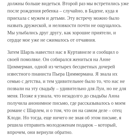
должны больше видеться. Второй раз мы встретились уже
после рождения ребенка – случайно, в Бадене, куда я
приехала с мужем и детьми. Эту встречу можно было
назвать дружеской, и неловкости почти не ощущалось.
Мы улыбались друг другу, как хорошие приятели, и
сердце мое уже не сжималось от отчаяния.
Затем Шарль навестил нас в Куртавнеле и сообщил о
своей помолвке. Он собирался жениться на Анне
Циммерман, одной из четырех бесцветных дочерей
известного пианиста Пьера Циммермана. Я знала их
семью с детства, и тем удивительнее было то, что нас не
позвали на эту свадьбу – удивительно для Луи, но не для
меня. Позже я узнала, что незадолго до свадьбы Анна
получила анонимное письмо, где рассказывалось о моем
романе с Шарлем, и о том, что он на самом деле – отец
Клоди. Но тогда, еще ничего не зная об этом письме, я
решила отправить молодоженам подарок – который,
впрочем, они вернули обратно.