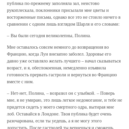
публика по-прежнему заполняла зал, неистово
рукоплескала, поклонники присылали мне цветы и
восторженные письма, однако все это не стоило ничего в
сравнении с одним лишь взглядом Шарля и его словами:
– Вы были сегодня великолепны, Полина.
Мне оставалось совсем немного до возвращения во
Францию, когда Луи внезапно заболел. Здоровье его
давно уже оставляло желать лучшего – начал сказываться
возраст, и я, обеспокоенная, немедленно изъявила
готовность прервать гастроли и вернуться во Францию
вместе с ним.
– Нет-нет, Полина, – возразил он с улыбкой. – Поверь
мне, я не умираю, это лишь легкое недомогание, и тебе не
придется сидеть у моего смертного одра, вытирая мне
лоб. Оставайся в Лондоне. Твоя публика будет очень
разочарована, если ты уедешь, а я не могу этого
допустить. После гастролей ты вернешься и сможешь