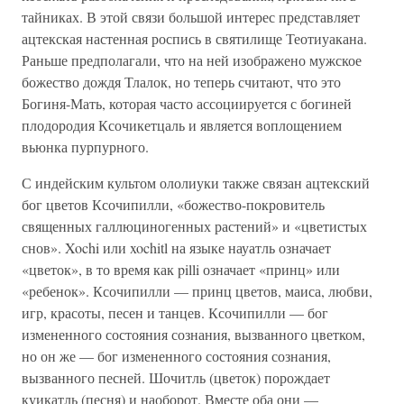
тайниках. В этой связи большой интерес представляет
ацтекская настенная роспись в святилище Теотиуакана.
Раньше предполагали, что на ней изображено мужское
божество дождя Тлалок, но теперь считают, что это
Богиня-Мать, которая часто ассоциируется с богиней
плодородия Ксочикетцаль и является воплощением
вьюнка пурпурного.
С индейским культом ололиуки также связан ацтекский
бог цветов Ксочипилли, «божество-покровитель
священных галлюциногенных растений» и «цветистых
снов». Xochi или xochitl на языке науатль означает
«цветок», в то время как pilli означает «принц» или
«ребенок». Ксочипилли — принц цветов, маиса, любви,
игр, красоты, песен и танцев. Ксочипилли — бог
измененного состояния сознания, вызванного цветком,
но он же — бог измененного состояния сознания,
вызванного песней. Шочитль (цветок) порождает
куикатль (песня) и наоборот. Вместе оба они —