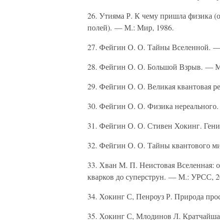
26. Утияма Р. К чему пришла физика (
полей). — М.: Мир, 1986.
27. Фейгин О. О. Тайны Вселенной. —
28. Фейгин О. О. Большой Взрыв. — М.
29. Фейгин О. О. Великая квантовая р
30. Фейгин О. О. Физика нереального.
31. Фейгин О. О. Стивен Хокинг. Гени
32. Фейгин О. О. Тайны квантового ми
33. Хван М. П. Неистовая Вселенная: 
кварков до суперструн. — М.: УРСС, 2
34. Хокинг С, Пенроуз Р. Природа про
35. Хокинг С, Млодинов Л. Кратчайша