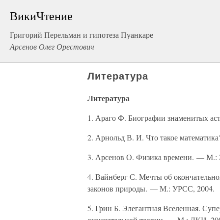
ВикиЧтение
Григорий Перельман и гипотеза Пуанкаре
Арсенов Олег Орестович
Литература
Литература
1. Араго Ф. Биографии знаменитых аст
2. Арнольд В. И. Что такое математи
3. Арсенов О. Физика времени. — М.: 
4. Вайнберг С. Мечты об окончательн
законов природы. — М.: УРСС, 2004.
5. Грин Б. Элегантная Вселенная. Суп
окончательной теории. — М.: ЛКИ, 20