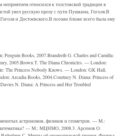
м неприятием относился к толстовской традиции в
олстой увел русскую прозу с пути Пушкина, Гоголя.В
 Гоголя и Достоевского.В поэзии ближе всего была ему
: Penguin Books, 2007.Brandreth G. Charles and Camilla:
entury, 2005.Brown T. The Diana Chronicles. — London:
vate: The Princess Nobody Knows. — London: GK Hall,
don: Arcadia Books, 2004.Courtney N. Diana: Princess of
Davies N. Diana: A Princess and Her Troubled
аменитых астрономов, физиков и геометров. — М.:
е математика? — М.: МЦНМО, 2008.3. Арсенов О.
. Вайнберг С. Мечты об окончательной теории: Физика