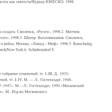
асота как святость//Курьер ЮНЕСКО. 1988.
 солдата. Смоленск, «Русич», 1998.2. Митчем.
сич», 1998.3. Шпеер. Воспоминания. Смоленск,
о рейха. Москва, «Локид – Миф», 1996.5. Rauschning.
erich/New-York.6. Schlabrendorf F.
брание сочинений; тт. I–III, Д., 1933–
ий, тт. I–IV, М. — Л., Гостехиздат, 1948–
7–1947». М.—Л., Гостехиздат, 1950.«Московский
и». М., Изд-во Московского