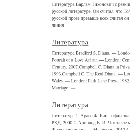
Литература Варлам Тихонович с резки
русской литературе. Он считал, что Т
русской прозе превыше всех считал он
линия
Литература
Литература Bradford S. Diana. — London
Portrait of a Love Aff air. — London: C
Century, 2007.Campbell C. Diana in Pri
1993.Campbell C. The Real Diana. — Lon
Wales. — London: Park Lane Press, 1982.
Marriage. —
Литература
Литература 1. Араго Ф. Биографии зн
РХД, 2000.2. Арнольд В. И. Что тако
Физика времени. — М.: Эксмо, 2010.4