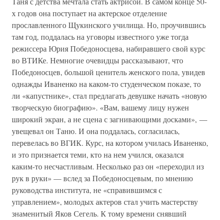
Таня с детства мечтала стать актрисой. В самом конце 50-
х годов она поступает на актерское отделение
прославленного Щукинского училища. Но, проучившись
там год, поддалась на уговоры известного уже тогда
режиссера Юрия Победоносцева, набиравшего свой курс
во ВТИКе. Немногие очевидцы рассказывают, что
Победоносцев, большой ценитель женского пола, увидев
однажды Иваненко на каком-то студенческом показе, то
ли «капустнике», стал предлагать девушке начать «новую
творческую биографию». «Вам, вашему лицу нужен
широкий экран, а не сцена с загнивающими досками», —
увещевал он Таню. И она поддалась, согласилась,
перевелась во ВГИК. Курс, на котором училась Иваненко,
и это признается теми, кто на нем учился, оказался
каким-то несчастливым. Несколько раз он «переходил из
рук в руки» — вслед за Победоносцевым, по мнению
руководства института, не «справившимся с
управлением», молодых актеров стал учить мастерству
знаменитый Яков Сегель. К тому времени снявший