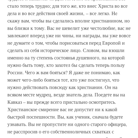
стало теперь трудно; для того же, кто внес Христа во все
дела и во все действия своей жизни, – все легко. He
скажу вам, чтобы вы сделались вполне христианином, но
вы близки к тому. Bac не шевелит уже честолюбие, вас не
завлекают вперед уже ни чины, ни награды, вы уже вовсе
не думаете о том, чтобы порисоваться перед Европой и
сделать из себя историческое лицо. Словом, вы взошли
именно на ту степень состоянья душевного, на которой
нужно быть тому, кто захотел бы сделать теперь пользу
России. Чего ж вам бояться? Я даже не понимаю, как
может чего-либо бояться тот, кто уже постигнул, что
нужно действовать повсюду как христианин. Он на
всяком месте мудрец, везде знатель дела. Поедете вы на
Кавказ – вы прежде всего пристально осмотритесь.
Христианское смирение вас не допустит ни к какой
быстрой поспешности. Вы, как ученик, сначала будете
узнавать. Вы не пропустите ни одного старого офицера,
не расспросив о его собственноличных схватках с