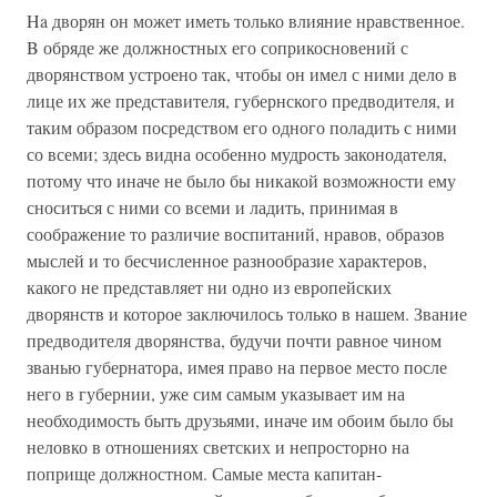
Ha дворян он может иметь только влияние нравственное.
B обряде же должностных его соприкосновений с
дворянством устроено так, чтобы он имел с ними дело в
лице их же представителя, губернского предводителя, и
таким образом посредством его одного поладить с ними
со всеми; здесь видна особенно мудрость законодателя,
потому что иначе не было бы никакой возможности ему
сноситься с ними со всеми и ладить, принимая в
соображение то различие воспитаний, нравов, образов
мыслей и то бесчисленное разнообразие характеров,
какого не представляет ни одно из европейских
дворянств и которое заключилось только в нашем. Звание
предводителя дворянства, будучи почти равное чином
званью губернатора, имея право на первое место после
него в губернии, уже сим самым указывает им на
необходимость быть друзьями, иначе им обоим было бы
неловко в отношениях светских и непросторно на
поприще должностном. Самые места капитан-