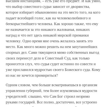
высшим инстанциям, – есть уже его предмет. И как умно,
что выбор совестного судьи зависит от дворянства,
которое избирает обыкновенно на это место того, на кого
падает всеобщий голос, как на человеколюбивого и
беекорыстнейшего человека. Как хорошо также, что ему
не назначается за это никакого жалованья, никаких
наград и что нет здесь никакой мирской приманки
человеку. Одно время мне очень желалось занять это
место. Как много можно решить на нем запутаннейших
спорных дел. Сами тяжущиеся мимо собственных выгод
своих перенесут дело в Совестный Суд, как только
пронесется слух, что судья судит истинно по совести и
уже прославился мудростью своего Божеского суда. Кому
из нас не хочется примириться?
Одним словом, чем больше всматриваешься в организм
управления губерний, тем более изумляешься мудрости
учредителей: слышно, что Сам Бог строил незримо
руками государей. Bce полно, достаточно, все устроено