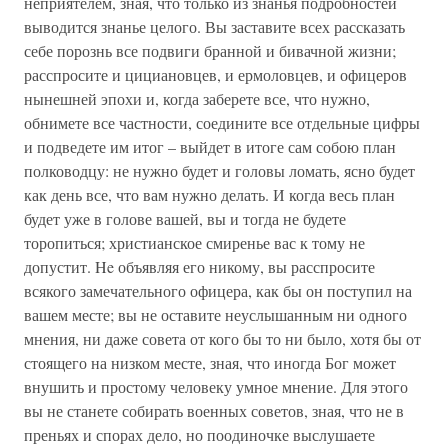
неприятелем, зная, что только из знанья подробностей
выводится знанье целого. Вы заставите всех рассказать
себе порознь все подвиги бранной и бивачной жизни;
расспросите и цициановцев, и ермоловцев, и офицеров
нынешней эпохи и, когда заберете все, что нужно,
обнимете все частности, соедините все отдельные цифры
и подведете им итог – выйдет в итоге сам собою план
полководцу: не нужно будет и головы ломать, ясно будет
как день все, что вам нужно делать. И когда весь план
будет уже в голове вашей, вы и тогда не будете
торопиться; христианское смиренье вас к тому не
допустит. He объявляя его никому, вы расспросите
всякого замечательного офицера, как бы он поступил на
вашем месте; вы не оставите неуслышанным ни одного
мнения, ни даже совета от кого бы то ни было, хотя бы от
стоящего на низком месте, зная, что иногда Бог может
внушить и простому человеку умное мнение. Для этого
вы не станете собирать военных советов, зная, что не в
преньях и спорах дело, но поодиночке выслушаете