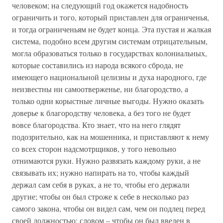
человеком; на следующий год окажется надобность
ограничить и того, который приставлен для ограниченья,
и тогда ограниченьям не будет конца. Эта пустая и жалкая
система, подобно всем другим системам отрицательным,
могла образоваться только в государствах колониальных,
которые составились из народа всякого сброда, не
имеющего национальной целизны и духа народного, где
неизвестны ни самоотверженье, ни благородство, а
только одни корыстные личные выгоды. Нужно оказать
доверье к благородству человека, а без того не будет
вовсе благородства. Кто знает, что на него глядят
подозрительно, как на мошенника, и приставляют к нему
со всех сторон надсмотрщиков, у того невольно
отнимаются руки. Нужно развязать каждому руки, а не
связывать их; нужно напирать на то, чтобы каждый
держал сам себя в руках, а не то, чтобы его держали
другие; чтобы он был строже к себе в несколько раз
самого закона, чтобы он видел сам, чем он подлец перед
своей должностью; словом – чтобы он был введен в