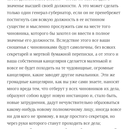
значенье высшей своей должности. A это может сделать
только один генерал-губернатор, если он не пренебрежет
постигнуть сам всякую должность в ее истинном
существе и мысленно прослужить сам на месте того
чиновника, которого бы захотел он ввести в полное
значенье его должности. Вследствие этого все ваши
сношенья с чиновниками будут самоличны, без всяких
секретарей и мертвой бумажной переписки, а от этого и
ваша собственная канцелярия сделается маленькой и
вовсе не будет походить на те чудовищные, огромные
канцелярии, какие заводят другие начальники. Эти же
громадные канцелярии, как вы уже сами знаете, наносят
много вреда тем, что отберут у всех чиновников их дела,
образуют собою вдруг новую инстанцию и, стало быть,
новые затруднения, дадут нечувствительно образоваться
какому-нибудь новому полномочному лицу, иногда вовсе
ни для кого не зримому, в виде простого секретаря, но
через руки которого станут проходить все дела;