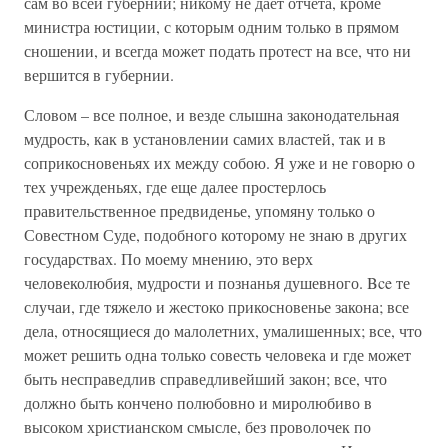
сам во всей губернии; никому не дает отчета, кроме
министра юстиции, с которым одним только в прямом
сношении, и всегда может подать протест на все, что ни
вершится в губернии.
Словом – все полное, и везде слышна законодательная
мудрость, как в установлении самих властей, так и в
соприкосновеньях их между собою. Я уже и не говорю о
тех учрежденьях, где еще далее простерлось
правительственное предвиденье, упомяну только о
Совестном Суде, подобного которому не знаю в других
государствах. По моему мнению, это верх
человеколюбия, мудрости и познанья душевного. Bce те
случаи, где тяжело и жестоко прикосновенье закона; все
дела, относящиеся до малолетних, умалишенных; все, что
может решить одна только совесть человека и где может
быть несправедлив справедливейший закон; все, что
должно быть кончено полюбовно и миролюбиво в
высоком христианском смысле, без проволочек по