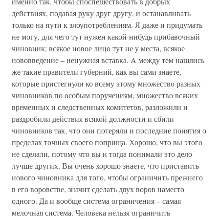
именно так, чтобы споспешествовать в добрых
действиях, подавая руку друг другу, и останавливать
только на пути к злоупотреблениям. Я даже и придумать
не могу, для чего тут нужен какой-нибудь прибавочный
чиновник; всякое новое лицо тут не у места, всякое
нововведение – ненужная вставка. A между тем нашлись
же такие правители губерний, как вы сами знаете,
которые пристегнули ко всему этому множество разных
чиновников по особым поручениям, множество всяких
временных и следственных комитетов, разложили и
раздробили действия всякой должности и сбили
чиновников так, что они потеряли и последние понятия о
пределах точных своего поприща. Хорошо, что вы этого
не сделали, потому что вы и тогда понимали это дело
лучше других. Вы очень хорошо знаете, что приставить
нового чиновника для того, чтобы ограничить прежнего
в его воровстве, значит сделать двух воров наместо
одного. Да и вообще система ограничения – самая
мелочная система. Человека нельзя ограничить