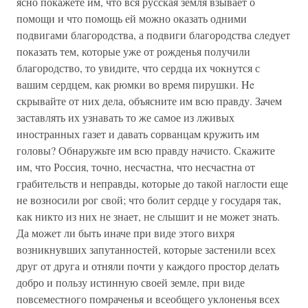
ясно покажете им, что вся русская земля взывает о
помощи и что помощь ей можно оказать одними
подвигами благородства, а подвиги благородства следует
показать тем, которые уже от рожденья получили
благородство, то увидите, что сердца их чокнутся с
вашим сердцем, как рюмки во время пирушки. He
скрывайте от них дела, объясните им всю правду. Зачем
заставлять их узнавать то же самое из лживых
иностранных газет и давать сорванцам кружить им
головы? Обнаружьте им всю правду начисто. Скажите
им, что Россия, точно, несчастна, что несчастна от
грабительств и неправды, которые до такой наглости еще
не возносили рог свой; что болит сердце у государя так,
как никто из них не знает, не слышит и не может знать.
Да может ли быть иначе при виде этого вихря
возникнувших запутанностей, которые застенили всех
друг от друга и отняли почти у каждого простор делать
добро и пользу истинную своей земле, при виде
повсеместного помраченья и всеобщего уклоненья всех