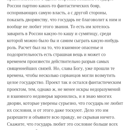
России партию каких-то фантастических бояр,
оспоривающих самую власть, а с другой стороны,
показать дворянству, что государь не благоволит к ним и
вообще не любит этого звания. To есть им хотелось
заварить в России какую-то кашу и сумятицу, среди
которой можно было бы и самим сыграть какую-нибудь
роль. Расчет был на то, что взаимное опасенье и
подозрительность есть страшная вещь и может со
временем произвести действительно разрыв самых
священнейших связей. Ho, слава Богу, уже прошли те
времена, чтобы несколько сорванцов могли возмутить
целое государство. Проект так и остался фантастическим
проектом, тем, однако ж, не менее искры недоразумений
и взаимного недоверья заронились, и я знаю многих
дворян, которые уверены сурьезно, что государь не любит
их сословия, и от этого даже тоскуют. Дело это им
разрешите и объявите всю правду, не скрывая ничего.
Скажите, что государь любит это сословие больше всех