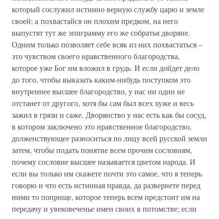
который сослужил истинно верную службу царю и земле
своей; а похвастайся он плохим предком, на него
выпустят тут же эпиграмму его же собратья дворяне.
Одним только позволяет себе всяк из них похвастаться –
это чувством своего нравственного благородства,
которое уже Бог им вложил в грудь. И если дойдет дело
до того, чтобы выказать каким-нибудь поступком это
внутреннее высшее благородство, у нас ни один не
отстанет от другого, хотя бы сам был всех хуже и весь
зажил в грязи и саже. Дворянство у нас есть как бы сосуд,
в котором заключено это нравственное благородство,
долженствующее разноситься по лицу всей русской земли
затем, чтобы подать понятие всем прочим сословиям,
почему сословие высшее называется цветом народа. И
если вы только им скажете почти это самое, что я теперь
говорю и что есть истинная правда, да развернете перед
ними то поприще, которое теперь всем предстоит им на
передачу и увековеченье имен своих в потомстве; если