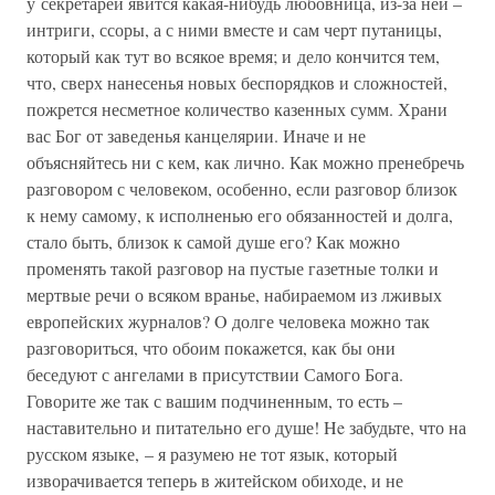
у секретарей явится какая-нибудь любовница, из-за ней –
интриги, ссоры, а с ними вместе и сам черт путаницы,
который как тут во всякое время; и дело кончится тем,
что, сверх нанесенья новых беспорядков и сложностей,
пожрется несметное количество казенных сумм. Храни
вас Бог от заведенья канцелярии. Иначе и не
объясняйтесь ни с кем, как лично. Как можно пренебречь
разговором с человеком, особенно, если разговор близок
к нему самому, к исполненью его обязанностей и долга,
стало быть, близок к самой душе его? Как можно
променять такой разговор на пустые газетные толки и
мертвые речи о всяком вранье, набираемом из лживых
европейских журналов? O долге человека можно так
разговориться, что обоим покажется, как бы они
беседуют с ангелами в присутствии Самого Бога.
Говорите же так с вашим подчиненным, то есть –
наставительно и питательно его душе! He забудьте, что на
русском языке, – я разумею не тот язык, который
изворачивается теперь в житейском обиходе, и не