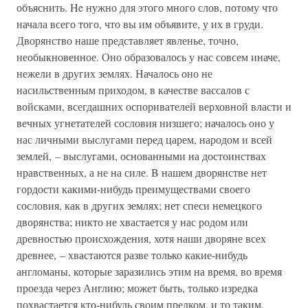
объяснить. He нужно для этого много слов, потому что
начала всего того, что вы им объявите, у их в груди.
Дворянство наше представляет явленье, точно,
необыкновенное. Оно образовалось у нас совсем иначе,
нежели в других землях. Началось оно не
насильственным приходом, в качестве вассалов с
войсками, всегдашних оспоривателей верховной власти и
вечных угнетателей сословия низшего; началось оно у
нас личными выслугами перед царем, народом и всей
землей, – выслугами, основанными на достоинствах
нравственных, а не на силе. B нашем дворянстве нет
гордости какими-нибудь преимуществами своего
сословия, как в других землях; нет спеси немецкого
дворянства; никто не хвастается у нас родом или
древностью происхождения, хотя наши дворяне всех
древнее, – хвастаются разве только какие-нибудь
англоманы, которые заразились этим на время, во время
проезда через Англию; может быть, только изредка
похвастается кто-нибудь своим предком, и то таким,