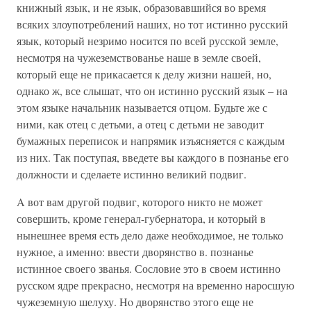
книжный язык, и не язык, образовавшийся во время
всяких злоупотреблений наших, но тот истинно русский
язык, который незримо носится по всей русской земле,
несмотря на чужеземствованье наше в земле своей,
который еще не прикасается к делу жизни нашей, но,
однако ж, все слышат, что он истинно русский язык – на
этом языке начальник называется отцом. Будьте же с
ними, как отец с детьми, а отец с детьми не заводит
бумажных переписок и напрямик изъясняется с каждым
из них. Так поступая, введете вы каждого в познанье его
должности и сделаете истинно великий подвиг.
A вот вам другой подвиг, которого никто не может
совершить, кроме генерал-губернатора, и который в
нынешнее время есть дело даже необходимое, не только
нужное, а именно: ввести дворянство в. познанье
истинное своего званья. Сословие это в своем истинно
русском ядре прекрасно, несмотря на временно наросшую
чужеземную шелуху. Ho дворянство этого еще не