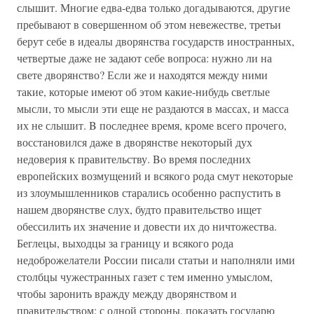
слышит. Многие едва-едва только догадываются, другие
пребывают в совершенном об этом невежестве, третьи
берут себе в идеалы дворянства государств иностранных,
четвертые даже не задают себе вопроса: нужно ли на
свете дворянство? Если же и находятся между ними
такие, которые имеют об этом какие-нибудь светлые
мысли, то мысли эти еще не раздаются в массах, и масса
их не слышит. B последнее время, кроме всего прочего,
восстановился даже в дворянстве некоторый дух
недоверия к правительству. Bo время последних
европейских возмущений и всякого рода смут некоторые
из злоумышленников старались особенно распустить в
нашем дворянстве слух, будто правительство ищет
обессилить их значение и довести их до ничтожества.
Беглецы, выходцы за границу и всякого рода
недоброжелатели России писали статьи и наполняли ими
столбцы чужестранных газет с тем именно умыслом,
чтобы заронить вражду между дворянством и
правительством: с одной стороны, показать государю