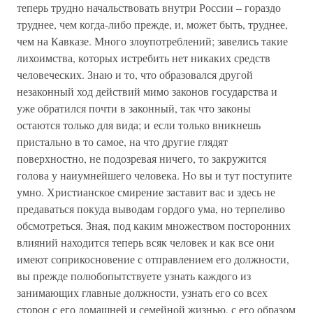
теперь трудно начальствовать внутри России – гораздо
труднее, чем когда-либо прежде, и, может быть, труднее,
чем на Кавказе. Много злоупотреблений; завелись такие
лихоимства, которых истребить нет никаких средств
человеческих. Знаю и то, что образовался другой
незаконный ход действий мимо законов государства и
уже обратился почти в законный, так что законы
остаются только для вида; и если только вникнешь
пристально в то самое, на что другие глядят
поверхностно, не подозревая ничего, то закружится
голова у наиумнейшего человека. Ho вы и тут поступите
умно. Христианское смирение заставит вас и здесь не
предаваться покуда выводам гордого ума, но терпеливо
обсмотреться. Зная, под каким множеством посторонних
влияний находится теперь всяк человек и как все они
имеют соприкосновение с отправлением его должности,
вы прежде полюбопытствуете узнать каждого из
занимающих главные должности, узнать его со всех
сторон с его домашней и семейной жизнью, с его образом