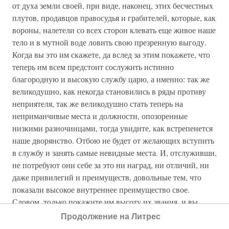
от духа земли своей, при виде, наконец, этих бесчестных
плутов, продавцов правосудья и грабителей, которые, как
вороны, налетели со всех сторон клевать еще живое наше
тело и в мутной воде ловить свою презренную выгоду.
Когда вы это им скажете, да вслед за этим покажете, что
теперь им всем предстоит сослужить истинно
благородную и высокую службу царю, а именно: так же
великодушно, как некогда становились в ряды противу
неприятеля, так же великодушно стать теперь на
неприманчивые места и должности, опозоренные
низкими разночинцами, тогда увидите, как встрепенется
наше дворянство. Отбою не будет от желающих вступить
в службу и занять самые невидные места. И, отслуживши,
не потребуют они себе за это ни наград, ни отличий, ни
даже привилегий и преимуществ, довольные тем, что
показали высокое внутреннее преимущество свое.
Словом, только покажите им высоту их звания, и вы
увидите, как благородна их природа. Вы можете указать
Продолжение на Литрес
им также то второе великое дело, которое они могут