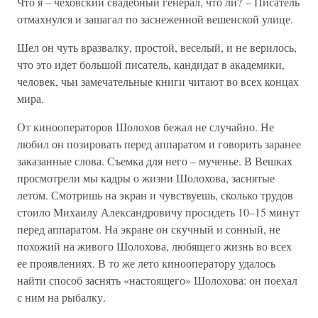
Что я – чеховский свадебный генерал, что ли? – Писатель
отмахнулся и зашагал по заснеженной вешенской улице.
Шел он чуть вразвалку, простой, веселый, и не верилось,
что это идет большой писатель, кандидат в академики,
человек, чьи замечательные книги читают во всех концах
мира.
От кинооператоров Шолохов бежал не случайно. Не
любил он позировать перед аппаратом и говорить заранее
заказанные слова. Съемка для него – мученье. В Вешках
просмотрели мы кадры о жизни Шолохова, заснятые
летом. Смотришь на экран и чувствуешь, сколько трудов
стоило Михаилу Александровичу просидеть 10–15 минут
перед аппаратом. На экране он скучный и сонный, не
похожий на живого Шолохова, любящего жизнь во всех
ее проявлениях. В то же лето кинооператору удалось
найти способ заснять «настоящего» Шолохова: он поехал
с ним на рыбалку.