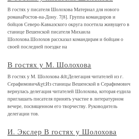
В гостях у писателя Шолохова Материал для нового
романаРостов-на-Дону. 7[8]. Группа командиров и
бойцов Северо-Кавказского округа посетила живущего в
станице Вешенской писателя Михаила
Шолохова.Шолохов рассказал командирам и бойцам о
своей последней поездке на
В гостях у М. Шолохова
В гостях у М. Шолохова &lt;Делегация читателей из г.
Серафимович&gt;Из станицы Вешенской в Серафимович
вернулась делегация читателей Шолохова, которая ездила
приглашать писателя принять участие в литературном
вечере, посвященном его творчеству. Руководитель
делегации тов.
И. Экслер В гостях у Шолохова