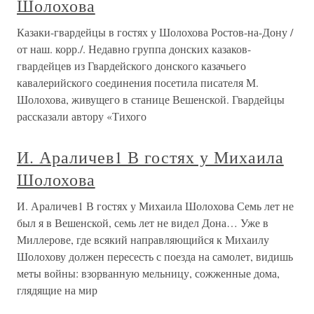
Шолохова
Казаки-гвардейцы в гостях у Шолохова Ростов-на-Дону /
от наш. корр./. Недавно группа донских казаков-
гвардейцев из Гвардейского донского казачьего
кавалерийского соединения посетила писателя М.
Шолохова, живущего в станице Вешенской. Гвардейцы
рассказали автору «Тихого
И. Араличев1 В гостях у Михаила
Шолохова
И. Араличев1 В гостях у Михаила Шолохова Семь лет не
был я в Вешенской, семь лет не видел Дона… Уже в
Миллерове, где всякий направляющийся к Михаилу
Шолохову должен пересесть с поезда на самолет, видишь
меты войны: взорванную мельницу, сожженные дома,
глядящие на мир