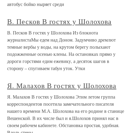
автобус бойко ныряет среди
В. Песков В гостях у Шолохова
В. Песков В гостях у Шолохова Из блокнота
журналистаМы едем над Доном. Задумчиво дремлют
темные вербы у воды, на крутом берегу полыхают
подожженные осенью клены. На остановках прямо у
дороги горстями едим ежевику, а десяток шагов в
сторону – спугиваем табун уток. Утки
Я. Малахов В гостях у Шолохова
Я. Малахов В гостях у Шолохова Этим летом группа
корреспондентов посетила замечательного писателя
нашего времени М.А. Шолохова на его родине в станице
Вешенской. В их числе был и я.Шолохов принял нас в
своем рабочем кабинете. Обстановка простая, удобная.
Вдоль стены