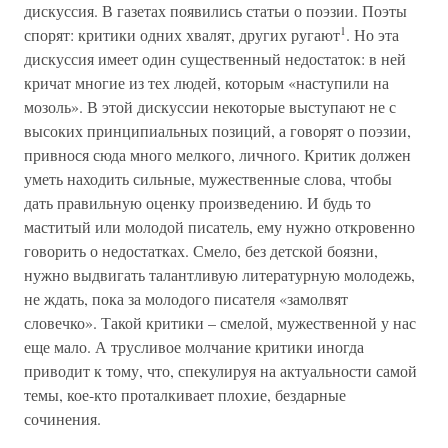
дискуссия. В газетах появились статьи о поэзии. Поэты
1
спорят: критики одних хвалят, других ругают
. Но эта
дискуссия имеет один существенный недостаток: в ней
кричат многие из тех людей, которым «наступили на
мозоль». В этой дискуссии некоторые выступают не с
высоких принципиальных позиций, а говорят о поэзии,
привнося сюда много мелкого, личного. Критик должен
уметь находить сильные, мужественные слова, чтобы
дать правильную оценку произведению. И будь то
маститый или молодой писатель, ему нужно откровенно
говорить о недостатках. Смело, без детской боязни,
нужно выдвигать талантливую литературную молодежь,
не ждать, пока за молодого писателя «замолвят
словечко». Такой критики – смелой, мужественной у нас
еще мало. А трусливое молчание критики иногда
приводит к тому, что, спекулируя на актуальности самой
темы, кое-кто проталкивает плохие, бездарные
сочинения.