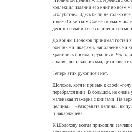
коллекция изданий его книг во всем м
«голубятне». Здесь были не только вс
только Советском Союзе тиражом более
десятки изданий его сочинений на мн
До войны Шолохов принимал гостей в 
обычными шкафами, наполненными к
хранились письма и рукописи. Часто, б
архиве, доставал письма, цитировал их
Теперь этих рукописей нет.
Шолохов, хотя и привык к своей «голуб
перебрался вниз. В большой, не очень
маленькая этажерка с книгами. На вер
целины» – «Разораната целина», выпу
и Бакарджиева.
К Шолохову всегда приходили земляки н
обращались по всякому поводу: за помо