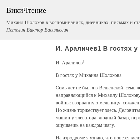
ВикиЧтение
Михаил Шолохов в воспоминаниях, дневниках, письмах и стат
Петелин Виктор Васильевич
И. Араличев1 В гостях 
1
И. Араличев
В гостях у Михаила Шолохова
Семь лет не был я в Вешенской, семь 
направляющийся к Михаилу Шолохову д
войны: взорванную мельницу, сожженн
Но жизнь торжествует здесь. Деловиты
машин у элеватора, людный базар, пер
ощущаешь на каждом шагу.
На аэродроме я узнаю, что повезет ме