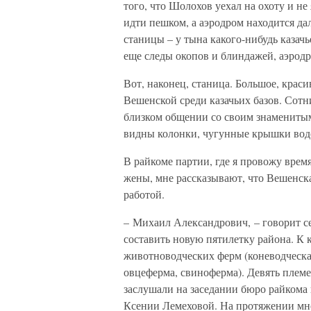
того, что Шолохов уехал на охоту и не
идти пешком, а аэродром находится да
станицы – у тына какого-нибудь казачь
еще следы окопов и блиндажей, аэрод
Вот, наконец, станица. Большое, крас
Вешенской среди казачьих базов. Сотн
близком общении со своим знаменитым
видны колонки, чугунные крышки вод
В райкоме партии, где я провожу врем
жены, мне рассказывают, что Вешенская
работой.
– Михаил Александрович, – говорит с
составить новую пятилетку района. К к
животноводческих ферм (коневодческая
овцеферма, свиноферма). Девять плем
заслушали на заседании бюро райкома
Ксении Лемеховой. На протяжении мн