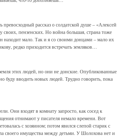
сть превосходный рассказ о солдатской душе – «Алексей
 своих, пензенских. Но война большая, страна тоже
н находит мало. Так и я со своими донцами – мало их
икову, редко приходится встречать земляков…
я земля этих людей, но они не донские. Опубликованные
но буду вводить новых людей. Трудно говорить, пока
ли. Они входят в комнату запросто, как сосед к
сещения отнимают у писателя немало времени. Вот
ветовалась с хозяином; потом явился слепой старик с
ла своего имущества между детьми. У Шолохова нет и