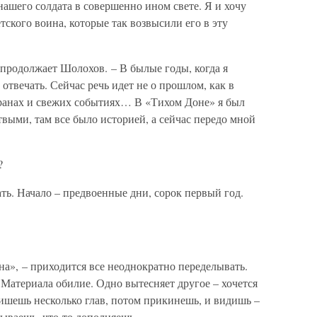
нашего солдата в совершенно ином свете. Я и хочу
тского воина, которые так возвысили его в эту
– продолжает Шолохов. – В былые годы, когда я
отвечать. Сейчас речь идет не о прошлом, как в
 ранах и свежих событиях… В «Тихом Доне» я был
выми, там все было историей, а сейчас передо мной
?
ать. Начало – предвоенные дни, сорок первый год.
на», – приходится все неоднократно переделывать.
Материала обилие. Одно вытесняет другое – хочется
ишешь несколько глав, потом прикинешь, и видишь –
сываешь, что-то дополняешь…