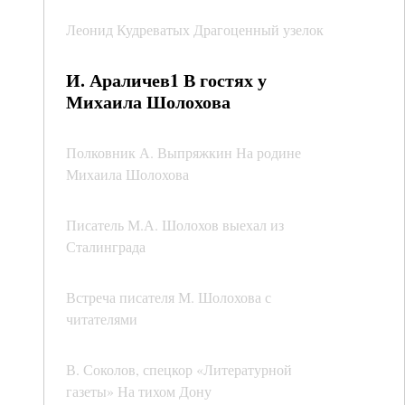
Леонид Кудреватых Драгоценный узелок
И. Араличев1 В гостях у
Михаила Шолохова
Полковник А. Выпряжкин На родине
Михаила Шолохова
Писатель М.А. Шолохов выехал из
Сталинграда
Встреча писателя М. Шолохова с
читателями
В. Соколов, спецкор «Литературной
газеты» На тихом Дону