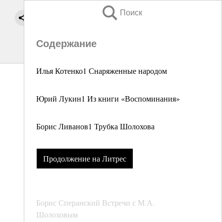
Поиск
Содержание
Илья Котенко1 Снаряженные народом
Юрий Лукин1 Из книги «Воспоминания»
Борис Ливанов1 Трубка Шолохова
Продолжение на Литрес
Борис Сперанский Встречи с М.А.
Шолоховым