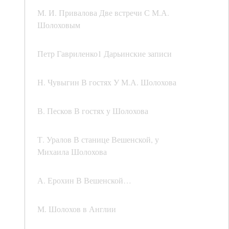
М. И. Привалова Две встречи С М.А.
Шолоховым
Петр Гавриленко1 Дарьинские записи
Н. Чувыгин В гостях У М.А. Шолохова
В. Песков В гостях у Шолохова
Т. Уралов В станице Вешенской, у
Михаила Шолохова
А. Ерохин В Вешенской…
М. Шолохов в Англии