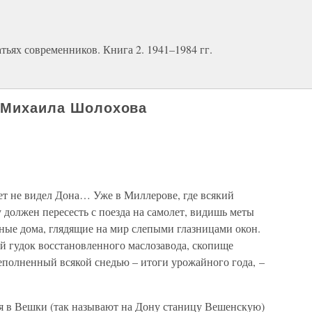
ьях современников. Книга 2. 1941–1984 гг.
у Михаила Шолохова
лет не видел Дона… Уже в Миллерове, где всякий
олжен пересесть с поезда на самолет, видишь меты
ые дома, глядящие на мир слепыми глазницами окон.
й гудок восстановленного маслозавода, скопище
еполненный всякой снедью – итоги урожайного года, –
ня в Вешки (так называют на Дону станицу Вешенскую)