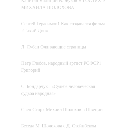
Капитан милиции В. Жуков В ГОСТЯХ У
МИХАИЛА ШОЛОХОВА
Сергей Герасимов1 Как создавался фильм
«Тихий Дон»
Л. Лубан Оживающие страницы
Петр Глебов, народный артист РСФСР1
Григорий
С. Бондарчук1 «Судьба человеческая –
судьба народная»
Свен Сторк Михаил Шолохов в Швеции
Беседа М. Шолохова с Д. Стейнбеком