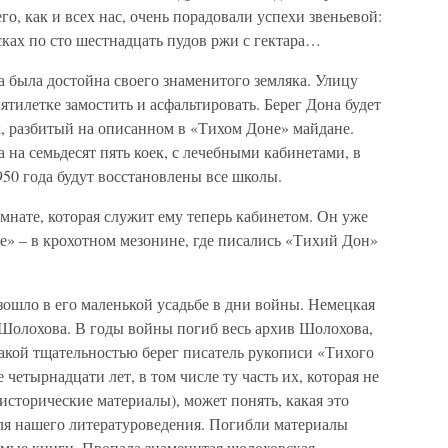
го, как и всех нас, очень порадовали успехи звеньевой:
ках по сто шестнадцать пудов ржи с гектара…
 была достойна своего знаменитого земляка. Улицу
тилетке замостить и асфальтировать. Берег Дона будет
к, разбитый на описанном в «Тихом Доне» майдане.
 на семьдесят пять коек, с лечебными кабинетами, в
950 года будут восстановлены все школы.
мнате, которая служит ему теперь кабинетом. Он уже
не» – в крохотном мезонине, где писались «Тихий Дон»
зошло в его маленькой усадьбе в дни войны. Немецкая
 Шолохова. В годы войны погиб весь архив Шолохова,
 какой тщательностью берег писатель рукописи «Тихого
 четырнадцати лет, в том числе ту часть их, которая не
исторические материалы), может понять, какая это
для нашего литературоведения. Погибли материалы
мые книги. Пропала знаменитая шолоховская