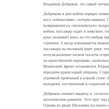
Владимир Добриков, тот самый летчик
Добрикова в дни войны изрядно помял
него «хейнкелями», потерял машину. 
возвращения на «шолоховскую» воздуш
войны: пассажир сидит в лимузине, то
руки указывает вниз, на что-нибудь 
строения. А когда показывается знако
пассажира на песчаный берег реки, чт
полузасыпанные песком скелеты сгорев
на единственной переправе, скопилис
Вешенской, фронт остановился. Родна
передним краем нашей обороны. Стари
огромной пробоиной в южной стене; че
молодежи, построенный и открытый ко
Добриков снижает машину и, согласно
шолоховским домиком. Этот круг над у
Однако во дворе Шолохова пустынно и,