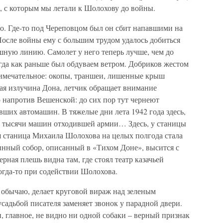
, с которым мы летали к Шолохову до войны.
о. Где-то под Череповцом был он сбит напавшими на
После войны ему с большим трудом удалось добиться
ную линию. Самолет у него теперь лучше, чем до
гда как раньше был обдуваем ветром. Добриков жестом
примечательное: окопы, траншеи, лишенные крыш
мая излучина Дона, летчик обращает внимание
о напротив Вешенской: до сих пор тут чернеют
ших автомашин. В тяжелые дни лета 1942 года здесь,
ь тысячи машин отходившей армии… Здесь, у станицы
я станица Михаила Шолохова на целых полгода стала
нный собор, описанный в «Тихом Доне», высится с
рная плешь видна там, где стоял театр казачьей
гда-то при содействии Шолохова.
 обычаю, делает круговой вираж над зеленым
садьбой писателя заменяет звонок у парадной двери.
 главное, не видно ни одной собаки – верный признак