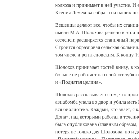
колхоза и принимает в ней участие. И е
Ксения Лемехова собрала на наших пес
Вешенцы делают все, чтобы их станица
имени М.А. Шолохова решено в этой пя
озеленен; расширяется станичный пар
Строится образцовая сельская больница
том числе и рентгеновским. К концу 1
Шолохов принимает гостей внизу, в ко
больше не работает на своей «голубят
и «Поднятая целина».
Шолохов рассказывает о том, что прои
авиабомба упала во двор и убила мать
вся библиотека. Каждый, кто знает, с
Дона», над которыми работал в течение
была опубликована (главным образом, 
потеря не только для Шолохова, но и 
«Поднятой целины». Потерялись люби