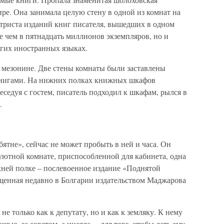
ире. Она занимала целую стену в одной из комнат на
е триста изданий книг писателя, вышедших в одном
 чем в пятнадцать миллионов экземпляров, но и
огих иностранных языках.
мезонине. Две стены комнаты были заставлены
нигами. На нижних полках книжных шкафов
еседуя с гостем, писатель подходил к шкафам, рылся в
.
ятне», сейчас не может пробыть в ней и часа. Он
 уютной комнате, приспособленной для кабинета, одна
хней полке – послевоенное издание «Поднятой
щенная недавно в Болгарии издательством Маджарова
е только как к депутату, но и как к земляку. К нему
щью, за советом, а иногда… для того, чтобы дать ему