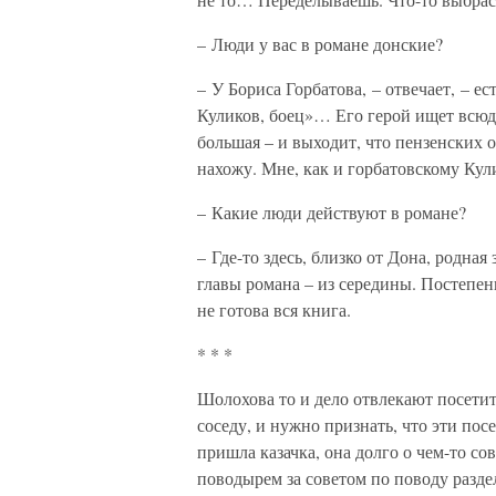
– Люди у вас в романе донские?
– У Бориса Горбатова, – отвечает, – е
Куликов, боец»… Его герой ищет всюду
большая – и выходит, что пензенских о
нахожу. Мне, как и горбатовскому Кул
– Какие люди действуют в романе?
– Где-то здесь, близко от Дона, родна
главы романа – из середины. Постепен
не готова вся книга.
* * *
Шолохова то и дело отвлекают посетите
соседу, и нужно признать, что эти по
пришла казачка, она долго о чем-то со
поводырем за советом по поводу разде