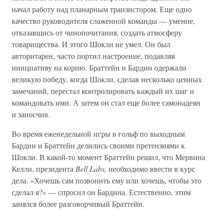
начал работу над планарным транзистором. Еще одно
качество руководителя слаженной команды — умение,
отказавшись от чинопочитания, создать атмосферу
товарищества. И этого Шокли не умел. Он был
авторитарен, часто портил настроение, подавляя
инициативу на корню. Браттейн и Бардин одержали
великую победу, когда Шокли, сделав несколько ценных
замечаний, перестал контролировать каждый их шаг и
командовать ими. А затем он стал еще более самонадеян
и заносчив.
Во время еженедельной игры в гольф по выходным
Бардин и Браттейн делились своими претензиями к
Шокли. В какой-то момент Браттейн решил, что Мервина
Келли, президента
Bell Labs,
необходимо ввести в курс
дела. «Хочешь сам позвонить ему или хочешь, чтобы это
сделал я?» — спросил он Бардина. Естественно, этим
занялся более разговорчивый Браттейн.