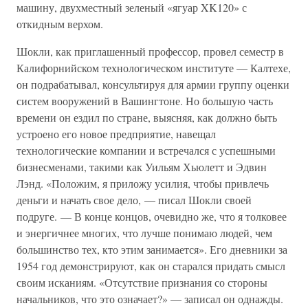
машину, двухместный зеленый «ягуар XK120» с
откидным верхом.
Шокли, как приглашенный профессор, провел семестр в
Калифорнийском технологическом институте — Калтехе,
он подрабатывал, консультируя для армии группу оценки
систем вооружений в Вашингтоне. Но большую часть
времени он ездил по стране, выясняя, как должно быть
устроено его новое предприятие, навещал
технологические компании и встречался с успешными
бизнесменами, такими как Уильям Хьюлетт и Эдвин
Лэнд. «Положим, я приложу усилия, чтобы привлечь
деньги и начать свое дело, — писал Шокли своей
подруге. — В конце концов, очевидно же, что я толковее
и энергичнее многих, что лучше понимаю людей, чем
большинство тех, кто этим занимается». Его дневники за
1954 год демонстрируют, как он старался придать смысл
своим исканиям. «Отсутствие признания со стороны
начальников, что это означает?» — записал он однажды.