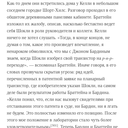
Как-то днем они встретились дома у Келли в небольшом
соседнем городке Шорт-Хилс. Разговор проходил в его
обшитом деревянными панелями кабинете. Браттейн
изложил их жалобу, описав, насколько бестактно ведет
себя Шокли в роли руководителя и коллеги. Келли
ничего не хотел слушать. «Тогда, в конце концов, не
думая о том, какое это произведет впечатление, я
ненароком обмолвился, что мы с Джоном Бардиным
знаем, когда Шокли изобрел свой транзистор на
p-n-p
-
переходе», — вспоминал Браттейн. Иначе говоря, в его
словах прозвучала скрытая угроза: ряд идей,
перечисленных в патентной заявке на планарный
транзистор, где изобретателем указан Шокли, на самом
деле были результатом работы Браттейна и Бардина.
«Келли понял, что, если нас вызовут свидетелями при
отстаивании этого патента в суде, ни Бардин, ни я лгать
не будем. Это полностью изменило его позицию. После
этого мое положение в лаборатории стало чуть более
[301]
удовлетворительным»
. Теперь Бардин и Браттейн не