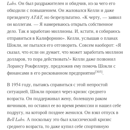
Labs.
Он был раздражителен и обидчив, из-за чего его
обходили с повышением. Он жаловался Келли и даже
президенту
AT&T,
но безрезультатно. «К черту, — заявил
он коллегам. — Я намереваюсь открыть собственное
дело. Так я заработаю миллионы. И, кстати, я собираюсь
отправиться в Калифорнию». Келли, услышав о планах
Шокли, не пытался его отговорить. Совсем наоборот: «Я
сказал, что если он думает, что может заработать миллион
долларов, то пора действовать!» Келли даже позвонил
Лорансу Рокфеллеру, предложив ему помочь Шокли с
[303]
финансами в его рискованном предприятии
.
В 1954 году, пытаясь справиться с этой непростой
ситуацией, Шокли прошел через кризис среднего
возраста. Он поддерживал жену, болевшую раком
яичников, но оставил ее во время ремиссии и нашел себе
подругу, на которой позднее женился. Он взял отпуск в
Bell Labs.
А поскольку это был классический кризис
среднего возраста, то даже купил себе спортивную