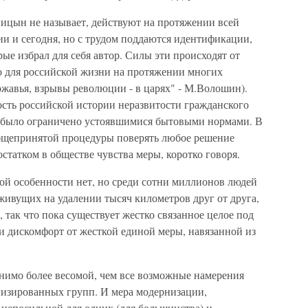
цын не называет, действуют на протяжении всей
ии и сегодня, но с трудом поддаются идентификации,
ые избрал для себя автор. Силы эти происходят от
го для российской жизни на протяжении многих
ржавья, взрывы революции - в царях" - М.Волошин).
сть российской истории неразвитости гражданского
не было ограничено устоявшимися бытовыми нормами. В
общепринятой процедуры поверять любое решение
татком в обществе чувства меры, коротко говоря.
ой особенности нет, но среди сотни миллионов людей
живущих на удалении тысяч километров друг от друга,
 так что пока существует жестко связанное целое под
 и дискомфорт от жесткой единой меры, навязанной из
нимо более весомой, чем все возможные намерения
гизированных групп. И мера модернизации,
т непосильной для одних (для большинства) и