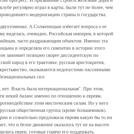
клубе регулярно играл в карты, были тут не более, чем
 проводившего модернизацию страны и государства.
вухтомнике, А.Солженицын избегает вопроса о ее
ему виделась, очевидно, Российская империя, в которой
рийным, часто раздражающим объектом. Именно эта
ицына и определяла его симпатии в истории этого
а он занимает позицию скорее диссидентскую по
ский народ в его трактовке, русская аристократия,
и крестьянство, оказываются недопустимо пассивными
безнациональных сил:
, нет. Власть была интернациональная". При этом,
ти некий баланс именно по отношению к евреям,
противодействие этим мистическим силам. Но у него
 русская общественная группа (кроме большевиков),
ории и сознательно предложила евреям какую бы то ни
ет, что и белое движение оказалось тут не на высоте
одились евреи, готовые горячо его поддержать.