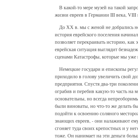
В какой-то мере музей на такой запро
жизни евреев в Германии III века, VIII в
До ХХ в. мы с женой не добрались не 
история еврейского поселения начинал
позволяет перекраивать историю, как 
еврейская ситуация выглядит безнадеж
сценами Катастрофы, которые мы уже н
Немецкие государи и епископы регуля
приходило в голову увеличить свой дох
предприятия. Спустя два-три поколени
ограбив и перебив какую-то часть на 
основательны, но всегда непреоборимы
были виноваты, но что-то же делать бы
подойти к освоению соляного месторо
знающих евреев, - они налаживают ему
сгоняет туда своих крепостных и у нег
тоже. Он нанимает на эти деньги больш