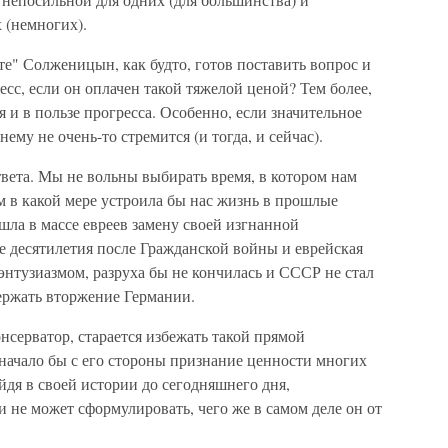
 (немногих).
е" Солженицын, как будто, готов поставить вопрос и
сс, если он оплачен такой тяжелой ценой? Тем более,
 и в пользе прогресса. Особенно, если значительное
ему не очень-то стремится (и тогда, и сейчас).
вета. Мы не вольны выбирать время, в котором нам
ем в какой мере устроила бы нас жизнь в прошлые
шла в массе евреев замену своей изгнанной
 десятилетия после Гражданской войны и еврейская
 энтузиазмом, разруха бы не кончилась и СССР не стал
ержать вторжение Германии.
ерватор, старается избежать такой прямой
значало бы с его стороны признание ценности многих
йдя в своей истории до сегодняшнего дня,
 не может сформулировать, чего же в самом деле он от