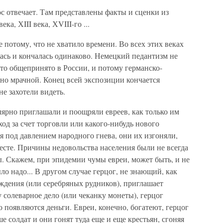
с отвечает. Там представлены факты и сценки из
ека, ХIII века, ХVIII-го ...
потому, что не хватило времени. Во всех этих веках
ась и кончалась одинаково. Немецкий педантизм не
это общепринято в России, и потому германско-
но мрачной. Конец всей экспозиции кончается
е захотели видеть.
рно приглашали и поощряли евреев, как только им
од за счет торговли или какого-нибудь нового
я под давлением народного гнева, они их изгоняли,
месте. Причины недовольства населения были не всегда
. Скажем, при эпидемии чумы евреи, может быть, и не
ло надо... В другом случае герцог, не знающий, как
ждения (или серебряных рудников), приглашает
 солеварное дело (или чеканку монеты), герцог
о появляются деньги. Евреи, конечно, богатеют, герцог
е солдат и они гонят туда еще и еще крестьян, сгоняя