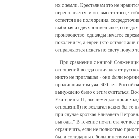
их с земли. Крестьянам это не нравитс
переполняется, и он, вместо того, что
остается вне поля зрения, сосредоточив
выбирая из двух зол меньшее, со вздо
производство, однажды начатое евреям
поколениям, а евреи (кто остался жи
отправляются искать по свету новую т
При сравнении с книгой Солженицын
отношений всегда отличался от русско
никто не приглашал - они были корен
прожившим там уже 300 лет. Российско
вынуждено было с этим считаться. Во-
Екатерины 11, чье немецкое происхож
отношений) не возлагал каких бы то н
при случае кроткая Елизавета Петровн
выгоды." В течение почти ста лет все 
ограничить, если не полностью приост
были солидарны с большинством насе