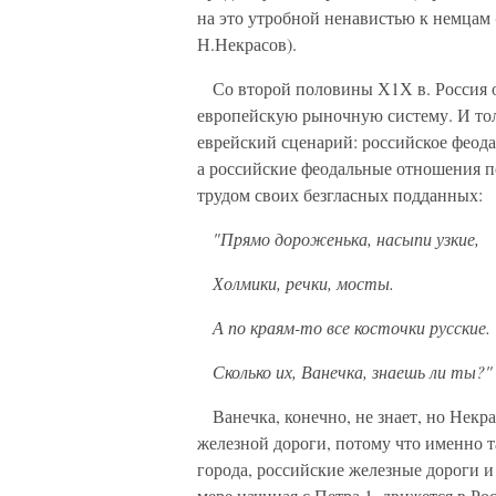
на это утробной ненавистью к немцам 
Н.Некрасов).
Со второй половины Х1Х в. Россия ос
европейскую рыночную систему. И толь
еврейский сценарий: российское феода
а российские феодальные отношения п
трудом своих безгласных подданных:
"Прямо дороженька, насыпи узкие,
Холмики, речки, мосты.
А по краям-то все косточки русские.
Сколько их, Ванечка, знаешь ли ты?"
Ванечка, конечно, не знает, но Некрас
железной дороги, потому что именно та
города, российские железные дороги и
мере начиная с Петра 1, движется в Р