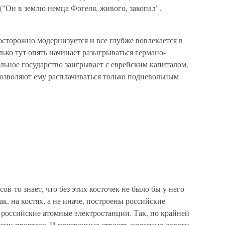
("Он в землю немца Фогеля, живого, закопал".
торожно модернизуется и все глубже вовлекается в
ко тут опять начинает разыгрываться германо-
льное государство заигрывает с еврейским капиталом,
озволяют ему расплачиваться только подневольным
ов-то знает, что без этих косточек не было бы у него
к, на костях, а не иначе, построены российские
 российские атомные электростанции. Так, по крайней
оссии прогресс. И призванные строить железные дороги