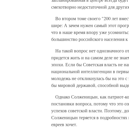
смехотворно недостаточной для других
Во втором томе своего "200 лет вмест
шире: А зачем нужен самый этот прогре
что в наше время впору уже усомниться
большинство российского населения к н
На такой вопрос нет однозначного от
придется жить и на самом деле не зна
эпохи. Если бы Советская власть не на
национальной интеллигенции в первые
молодежь не откликнулась бы на это с
бы мировой державой, способной выд
Однако Солженицын, как патриот-конс
постановки вопроса, потому что это о
успехов советской власти. Поэтому, до
Солженицын теряется в подробностях и
евреев хочет.