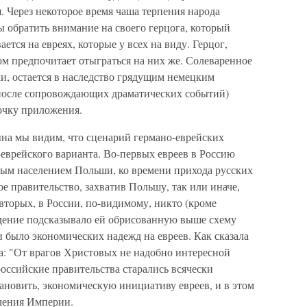
я. Через некоторое время чаша терпения народа
бы обратить внимание на своего герцога, который
ается на евреях, которые у всех на виду. Герцог,
хом предпочитает отыграться на них же. Солеваренное
и, остается в наследство грядущим немецким
в после сопровождающих драматических событий)
очку приложения.
а мы видим, что сценарий германо-еврейских
-еврейского варианта. Во-первых евреев в Россию
ным населением Польши, ко времени прихода русских
е правительство, захватив Польшу, так или иначе,
вторых, в России, по-видимому, никто (кроме
дение подсказывало ей обрисованную выше схему
и было экономических надежд на евреев. Как сказала
а: "От врагов Христовых не надобно интересной
российские правительства старались всячески
ановить, экономическую инициативу евреев, и в этом
ления Империи.