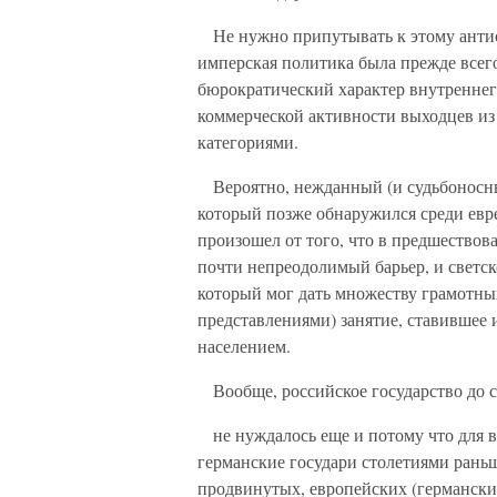
Не нужно припутывать к этому антисе
имперская политика была прежде всег
бюрократический характер внутреннег
коммерческой активности выходцев и
категориями.
Вероятно, нежданный (и судьбоносный
который позже обнаружился среди евре
произошел от того, что в предшество
почти непреодолимый барьер, и светск
который мог дать множеству грамотны
представлениями) занятие, ставившее
населением.
Вообще, российское государство до с
не нуждалось еще и потому что для в
германские государи столетиями раньш
продвинутых, европейских (германских