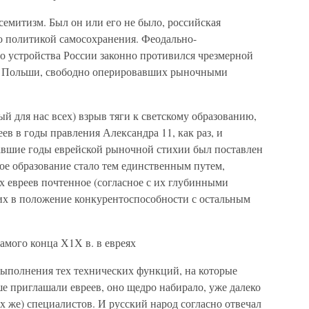
митизм. Был он или его не было, российская
о политикой самосохранения. Феодально-
о устройства России законно противился чрезмерной
з Польши, свободно оперировавших рыночными
 для нас всех) взрыв тяги к светскому образованию,
ев в годы правления Александра 11, как раз, и
вавшие годы еврейской рыночной стихии был поставлен
ое образование стало тем единственным путем,
х евреев почтенное (согласное с их глубинными
 их в положение конкурентоспособности с остальным
амого конца Х1Х в. в евреях
ыполнения тех технических функций, на которые
е приглашали евреев, оно щедро набирало, уже далеко
 же) специалистов. И русский народ согласно отвечал