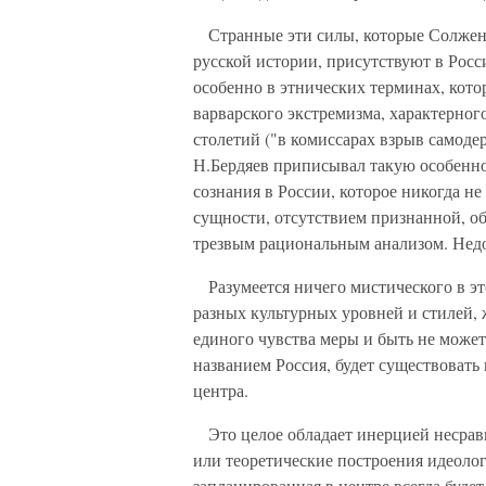
Странные эти силы, которые Солжени
русской истории, присутствуют в Росс
особенно в этнических терминах, котор
варварского экстремизма, характерно
столетий ("в комиссарах взрыв самоде
Н.Бердяев приписывал такую особенно
сознания в России, которое никогда 
сущности, отсутствием признанной, 
трезвым рациональным анализом. Недос
Разумеется ничего мистического в эт
разных культурных уровней и стилей, 
единого чувства меры и быть не может,
названием Россия, будет существовать
центра.
Это целое обладает инерцией несрав
или теоретические построения идеоло
запланированная в центре всегда буде