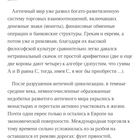
Античный мир уже развил богато-разветвленную
систему торговых взаимоотношений, включавших
денежные знаки (монеты), финансовые обменные
операции и банковские структуры. Грекам и евреям, а
потом уже и римлянам, благодаря их высокой
философской культуре сравнительно легко давался
нетривиальный скачок от простой арифметики (две и еще
две коровы дают четыре) к алгебре (допустим, что сумма
А и В равна С, тогда, имея С, я мог бы приобрести ...).
После разрушения античной цивилизации, в темные
средние века, немногочисленные oбразованные
недобитки развитого античного мира укрылись в
монастырях и перестали активно участвовать в жизни.
Почти одни евреи только и остались в Европе на
экономической поверхности. Международная торговля к
тому времени сильно усложнилась из-за разбоя на
оставшихся от римлян дорогах: фунт пряностей,