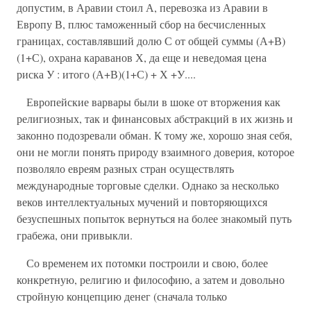
допустим, в Аравии стоил А, перевозка из Аравии в
Европу В, плюс таможенный сбор на бесчисленных
границах, составлявший долю С от общей суммы (А+В)
(1+С), охрана караванов Х, да еще и неведомая цена
риска У : итого (А+В)(1+С) + Х +У....
Европейские варвары были в шоке от вторжения как
религиозных, так и финансовых абстракций в их жизнь и
законно подозревали обман. К тому же, хорошо зная себя,
они не могли понять природу взаимного доверия, которое
позволяло евреям разных стран осуществлять
международные торговые сделки. Однако за несколько
веков интеллектуальных мучений и повторяющихся
безуспешных попыток вернуться на более знакомый путь
грабежа, они привыкли.
Со временем их потомки построили и свою, более
конкретную, религию и философию, а затем и довольно
стройную концепцию денег (сначала только