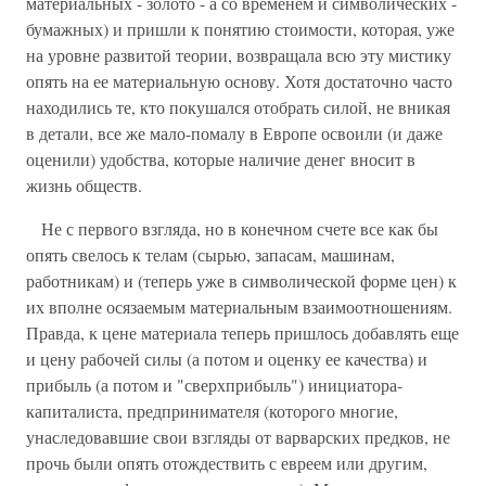
материальных - золото - а со временем и символических -
бумажных) и пришли к понятию стоимости, которая, уже
на уровне развитой теории, возвращала всю эту мистику
опять на ее материальную основу. Хотя достаточно часто
находились те, кто покушался отобрать силой, не вникая
в детали, все же мало-помалу в Европе освоили (и даже
оценили) удобства, которые наличие денег вносит в
жизнь обществ.
Не с первого взгляда, но в конечном счете все как бы
опять свелось к телам (сырью, запасам, машинам,
работникам) и (теперь уже в символической форме цен) к
их вполне осязаемым материальным взаимоотношениям.
Правда, к цене материала теперь пришлось добавлять еще
и цену рабочей силы (а потом и оценку ее качества) и
прибыль (а потом и "сверхприбыль") инициатора-
капиталиста, предпринимателя (которого многие,
унаследовавшие свои взгляды от варварских предков, не
прочь были опять отождествить с евреем или другим,