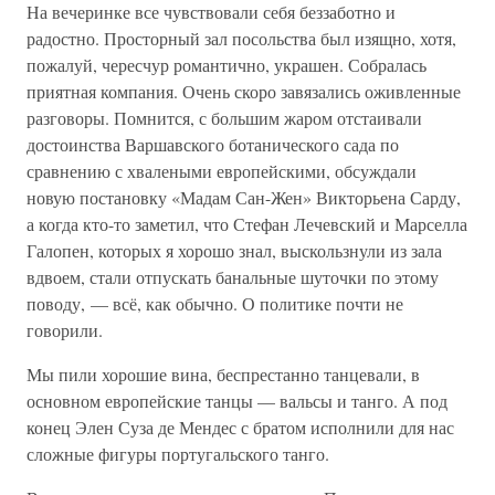
На вечеринке все чувствовали себя беззаботно и
радостно. Просторный зал посольства был изящно, хотя,
пожалуй, чересчур романтично, украшен. Собралась
приятная компания. Очень скоро завязались оживленные
разговоры. Помнится, с большим жаром отстаивали
достоинства Варшавского ботанического сада по
сравнению с хвалеными европейскими, обсуждали
новую постановку «Мадам Сан-Жен» Викторьена Сарду,
а когда кто-то заметил, что Стефан Лечевский и Марселла
Галопен, которых я хорошо знал, выскользнули из зала
вдвоем, стали отпускать банальные шуточки по этому
поводу, — всё, как обычно. О политике почти не
говорили.
Мы пили хорошие вина, беспрестанно танцевали, в
основном европейские танцы — вальсы и танго. А под
конец Элен Суза де Мендес с братом исполнили для нас
сложные фигуры португальского танго.