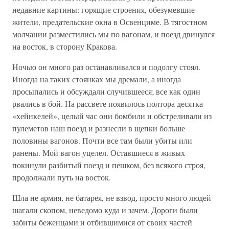
недавние картины: горящие строения, обезумевшие
жители, предательские окна в Освенциме. В тягостном
молчании разместились мы по вагонам, и поезд двинулся
на восток, в сторону Кракова.
Ночью он много раз останавливался и подолгу стоял.
Иногда на таких стоянках мы дремали, а иногда
просыпались и обсуждали случившееся; все как один
рвались в бой. На рассвете появилось полтора десятка
«хейнкелей», целый час они бомбили и обстреливали из
пулеметов наш поезд и разнесли в щепки больше
половины вагонов. Почти все там были убиты или
ранены. Мой вагон уцелел. Оставшиеся в живых
покинули разбитый поезд и пешком, без всякого строя,
продолжали путь на восток.
Шла не армия, не батарея, не взвод, просто много людей
шагали скопом, неведомо куда и зачем. Дороги были
забиты беженцами и отбившимися от своих частей