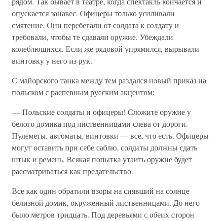
рядом. Так бывает в театре, когда спектакль кончается и
опускается занавес. Офицеры только усиливали
смятение. Они перебегали от солдата к солдату и
требовали, чтобы те сдавали оружие. Убеждали
колеблющихся. Если же рядовой упрямился, вырывали
винтовку у него из рук.
С майорского танка между тем раздался новый приказ на
польском с распевным русским акцентом:
— Польские солдаты и офицеры! Сложите оружие у
белого домика под лиственницами слева от дороги.
Пулеметы, автоматы, винтовки — все, что есть. Офицеры
могут оставить при себе саблю, солдаты должны сдать
штык и ремень. Всякая попытка утаить оружие будет
рассматриваться как предательство.
Все как один обратили взоры на сиявший на солнце
белизной домик, окруженный лиственницами. До него
было метров тридцать. Под деревьями с обеих сторон