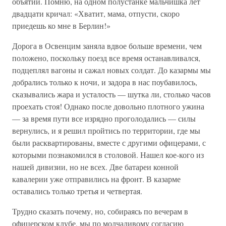
объятий. Помню, на одном полустанке мальчишка лет
двадцати кричал: «Хватит, мама, отпусти, скоро
приедешь ко мне в Берлин!»
Дорога в Освенцим заняла вдвое больше времени, чем
положено, поскольку поезд все время останавливался,
подцеплял вагоны и сажал новых солдат. До казармы мы
добрались только к ночи, и задора в нас поубавилось,
сказывались жара и усталость — шутка ли, столько часов
проехать стоя! Однако после довольно плотного ужина
— за время пути все изрядно проголодались — силы
вернулись, и я решил пройтись по территории, где мы
были расквартированы, вместе с другими офицерами, с
которыми познакомился в столовой. Нашел кое-кого из
нашей дивизии, но не всех. Две батареи конной
кавалерии уже отправились на фронт. В казарме
оставались только третья и четвертая.
Трудно сказать почему, но, собираясь по вечерам в
офицерском клубе, мы по молчаливому согласию