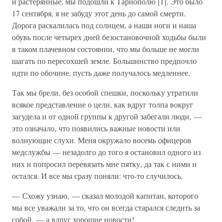
и растерянные, мы подошли к Тарнополю [1]. Это было
17 сентября, я не забуду этот день до самой смерти.
Дорога раскалилась под солнцем, а наши ноги и наша
обувь после четырех дней безостановочной ходьбы были
в таком плачевном состоянии, что мы больше не могли
шагать по пересохшей земле. Большинство предпочло
идти по обочине, пусть даже получалось медленнее.
Так мы брели, без особой спешки, поскольку утратили
всякое представление о цели, как вдруг толпа вокруг
загудела и от одной группы к другой забегали люди, —
это означало, что появились важные новости или
волнующие слухи. Меня окружало восемь офицеров
медслужбы — незадолго до того я остановил одного из
них и попросил перевязать мне пятку, да так с ними и
остался. И все мы сразу поняли: что-то случилось.
— Схожу узнаю, — сказал молодой капитан, которого
мы все уважали за то, что он всегда старался следить за
собой, — а вдруг хорошие новости!