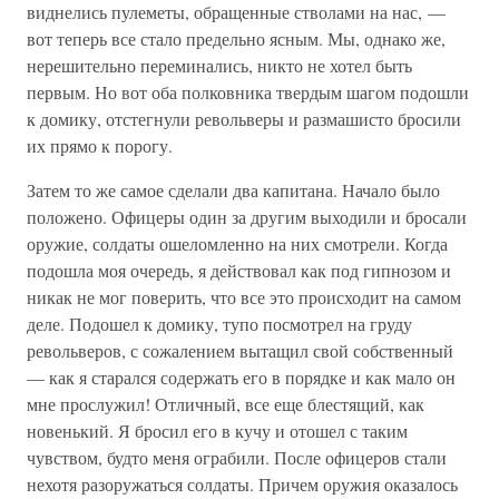
виднелись пулеметы, обращенные стволами на нас, —
вот теперь все стало предельно ясным. Мы, однако же,
нерешительно переминались, никто не хотел быть
первым. Но вот оба полковника твердым шагом подошли
к домику, отстегнули револьверы и размашисто бросили
их прямо к порогу.
Затем то же самое сделали два капитана. Начало было
положено. Офицеры один за другим выходили и бросали
оружие, солдаты ошеломленно на них смотрели. Когда
подошла моя очередь, я действовал как под гипнозом и
никак не мог поверить, что все это происходит на самом
деле. Подошел к домику, тупо посмотрел на груду
револьверов, с сожалением вытащил свой собственный
— как я старался содержать его в порядке и как мало он
мне прослужил! Отличный, все еще блестящий, как
новенький. Я бросил его в кучу и отошел с таким
чувством, будто меня ограбили. После офицеров стали
нехотя разоружаться солдаты. Причем оружия оказалось