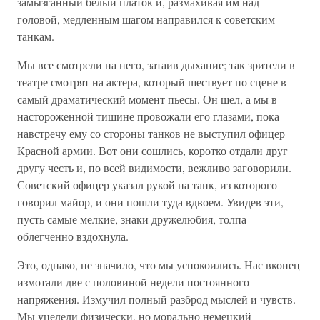
замызганный белый платок и, размахивая им над
головой, медленным шагом направился к советским
танкам.
Мы все смотрели на него, затаив дыхание; так зрители в
театре смотрят на актера, который шествует по сцене в
самый драматический момент пьесы. Он шел, а мы в
настороженной тишине провожали его глазами, пока
навстречу ему со стороны танков не выступил офицер
Красной армии. Вот они сошлись, коротко отдали друг
другу честь и, по всей видимости, вежливо заговорили.
Советский офицер указал рукой на танк, из которого
говорил майор, и они пошли туда вдвоем. Увидев эти,
пусть самые мелкие, знаки дружелюбия, толпа
облегченно вздохнула.
Это, однако, не значило, что мы успокоились. Нас вконец
измотали две с половиной недели постоянного
напряжения. Измучил полный разброд мыслей и чувств.
Мы уцелели физически, но морально немецкий