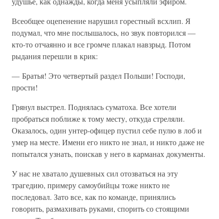
удушье, как однажды, когда меня усыпляли эфиром.
Всеобщее оцепенение нарушил горестный всхлип. Я
подумал, что мне послышалось, но звук повторился —
кто-то отчаянно и все громче плакал навзрыд. Потом
рыдания перешли в крик:
— Братья! Это четвертый раздел Польши! Господи,
прости!
Грянул выстрел. Поднялась суматоха. Все хотели
пробраться поближе к тому месту, откуда стреляли.
Оказалось, один унтер-офицер пустил себе пулю в лоб и
умер на месте. Имени его никто не знал, и никто даже не
попытался узнать, поискав у него в карманах документы.
У нас не хватало душевных сил отозваться на эту
трагедию, примеру самоубийцы тоже никто не
последовал. Зато все, как по команде, принялись
говорить, размахивать руками, спорить со стоящими