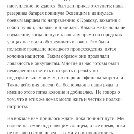
наступление не удастся, был дан приказ отступать; наша
резервная батарея покинула Освенцим и двинулась
боевым маршем по направлению к Кракову, захватив с
собой пушки, снаряды и провиант. Каково же было наше
изумление, когда по пути к вокзалу прямо на городских
улицах нас стали обстреливать из окон. Это были
польские граждане немецкого происхождения, пятая
колонна нацистов. Таким образом они проявляли
лояльность к оккупантам. Многие из нас готовы были
немедленно ответить и открыть стрельбу по
подозрительным домам, но старшие офицеры запретили.
Такие действия внесли бы беспорядок в наши ряды, а
именно этого пятая колонна и добивалась. Не говоря о
том, что в этих же домах могли жить и честные поляки-
патриоты.
На вокзале нам пришлось ждать, пока починят пути. Мы
сидели на земле под палящим солнцем, и все время, пока
не подали состав, перед глазами у нас проносились