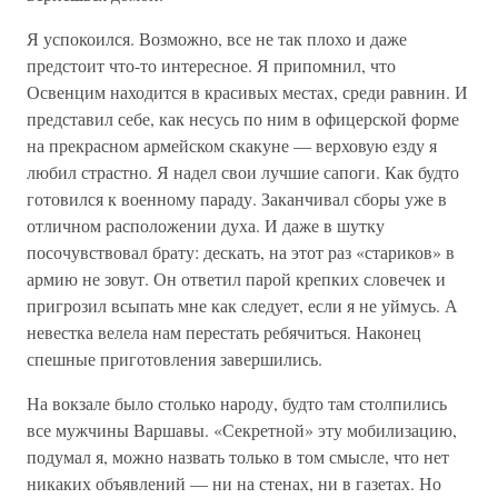
Я успокоился. Возможно, все не так плохо и даже
предстоит что-то интересное. Я припомнил, что
Освенцим находится в красивых местах, среди равнин. И
представил себе, как несусь по ним в офицерской форме
на прекрасном армейском скакуне — верховую езду я
любил страстно. Я надел свои лучшие сапоги. Как будто
готовился к военному параду. Заканчивал сборы уже в
отличном расположении духа. И даже в шутку
посочувствовал брату: дескать, на этот раз «стариков» в
армию не зовут. Он ответил парой крепких словечек и
пригрозил всыпать мне как следует, если я не уймусь. А
невестка велела нам перестать ребячиться. Наконец
спешные приготовления завершились.
На вокзале было столько народу, будто там столпились
все мужчины Варшавы. «Секретной» эту мобилизацию,
подумал я, можно назвать только в том смысле, что нет
никаких объявлений — ни на стенах, ни в газетах. Но