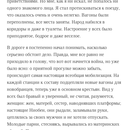
приветствиями. Но мне, как я ни искал, не попалось ни
одного знакомого лица. Я стал протискиваться к поезду,
что оказалось очень и очень нелегко. Вагоны были
переполнены, все места заняты. Народ набился в
коридоры и даже в туалеты. Настроение у всех было
приподнятое, бодрое и даже веселое.
В дороге я постепенно начал понимать, насколько
серьезно обстоит дело. Правда, мне все равно не
приходило в голову, что вот-вот начнется война, но уже
было ясно: о приятной прогулке можно забыть,
происходит самая настоящая всеобщая мобилизация. На
каждой станции к составу подцепляли новые вагоны для
новобранцев, теперь уже в основном крестьян. Вид у
всех был бравый и уверенный, не считая, разумеется,
женщин: жен, матерей, сестер, наводнявших платформы;
настоящие Ниобеи, они рыдали, заламывали руки,
цеплялись за своих мужчин и не хотели отпускать.
Молодые парни, стесняясь, вырывались из материнских