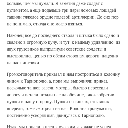
больше, чем мы думали. Я заметил даже солдат с
пулеметом, а еще подальше три пары ломовых лошадей
тащили тяжелое орудие полевой артиллерии. До сих пор
не понимаю, откуда оно могло взяться.
Наконец все до последнего ствола и штыка было сдано и
свалено в огромную кучу, и тут, к нашему удивлению, из
двух грузовиков выпрыгнули советские солдаты и
выстроились цепью по обеим сторонам дороги, нацелив
на нас винтовки.
Громкоговоритель приказал и нам построиться в колонну
лицом к Тарнополю, а, пока мы выполняли приказ,
несколько танков завели моторы, быстро пересекли
дорогу и встали позади нас на обочине, также обратив
пушки в нашу сторону. Пушки на танках, стоявших
впереди, тоже смотрели на нас. Колонна тронулась и,
постепенно ускоряя шаг, двинулась к Тарнополю.
Итак, мы попали в плен к русским, а я даже не успел