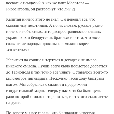
воевать с немцами? А как же пакт Молотова —
Риббентропа, он расторгнут, что ли?[2]
Капитан ничего этого не знал. Он передал все, что
сказали ему пехотинцы. А по их словам, русское радио
ничего не объясняло, зато распространялось о «наших
украинских и белорусских братьях» и о том, что «все
славянские народы» должны как можно скорее
«сплотиться».
Жариться на солнце и теряться в догадках не имело
никакого смысла. Лучше всего было побыстрее добраться
до Тарнополя и там точно все узнать. Оставалось всего-то
километров пятнадцать. Несколько часов ходу быстрым
шагом. Мы собрались с силами и продолжили
изнурительный марш. Теперь у нас хотя бы была цель,
ради которой стоило поторопиться, и от этого стало легче
на душе.
По дороге мы все гадали, что бы значили известия,