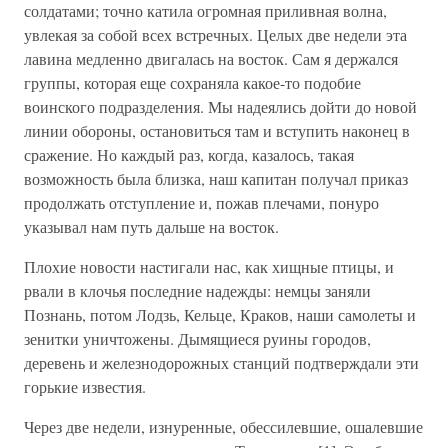
солдатами; точно катила огромная приливная волна,
увлекая за собой всех встречных. Целых две недели эта
лавина медленно двигалась на восток. Сам я держался
группы, которая еще сохраняла какое-то подобие
воинского подразделения. Мы надеялись дойти до новой
линии обороны, остановиться там и вступить наконец в
сражение. Но каждый раз, когда, казалось, такая
возможность была близка, наш капитан получал приказ
продолжать отступление и, пожав плечами, понуро
указывал нам путь дальше на восток.
Плохие новости настигали нас, как хищные птицы, и
рвали в клочья последние надежды: немцы заняли
Познань, потом Лодзь, Кельце, Краков, наши самолеты и
зенитки уничтожены. Дымящиеся руины городов,
деревень и железнодорожных станций подтверждали эти
горькие известия.
Через две недели, изнуренные, обессилевшие, ошалевшие