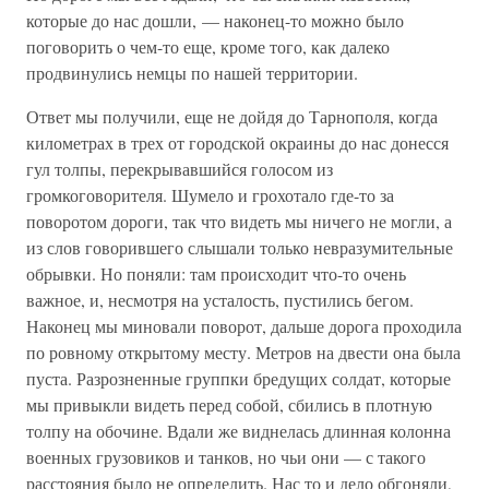
которые до нас дошли, — наконец-то можно было
поговорить о чем-то еще, кроме того, как далеко
продвинулись немцы по нашей территории.
Ответ мы получили, еще не дойдя до Тарнополя, когда
километрах в трех от городской окраины до нас донесся
гул толпы, перекрывавшийся голосом из
громкоговорителя. Шумело и грохотало где-то за
поворотом дороги, так что видеть мы ничего не могли, а
из слов говорившего слышали только невразумительные
обрывки. Но поняли: там происходит что-то очень
важное, и, несмотря на усталость, пустились бегом.
Наконец мы миновали поворот, дальше дорога проходила
по ровному открытому месту. Метров на двести она была
пуста. Разрозненные группки бредущих солдат, которые
мы привыкли видеть перед собой, сбились в плотную
толпу на обочине. Вдали же виднелась длинная колонна
военных грузовиков и танков, но чьи они — с такого
расстояния было не определить. Нас то и дело обгоняли,