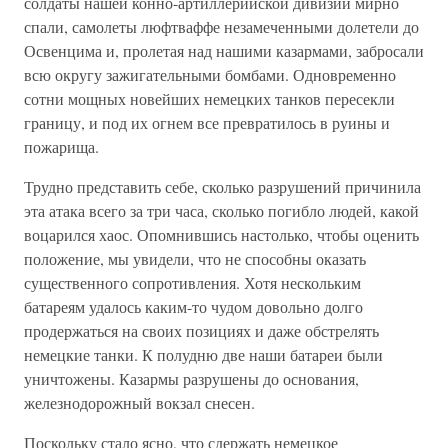
солдаты нашей конно-артиллерийской дивизии мирно
спали, самолеты люфтваффе незамеченными долетели до
Освенцима и, пролетая над нашими казармами, забросали
всю округу зажигательными бомбами. Одновременно
сотни мощных новейших немецких танков пересекли
границу, и под их огнем все превратилось в руины и
пожарища.
Трудно представить себе, сколько разрушений причинила
эта атака всего за три часа, сколько погибло людей, какой
воцарился хаос. Опомнившись настолько, чтобы оценить
положение, мы увидели, что не способны оказать
существенного сопротивления. Хотя нескольким
батареям удалось каким-то чудом довольно долго
продержаться на своих позициях и даже обстрелять
немецкие танки. К полудню две наши батареи были
уничтожены. Казармы разрушены до основания,
железнодорожный вокзал снесен.
Поскольку стало ясно, что сдержать немецкое