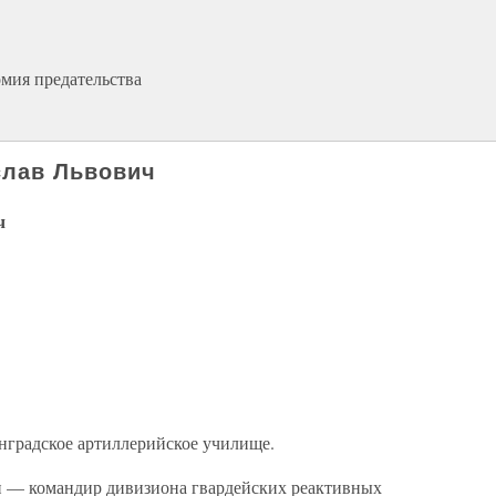
омия предательства
слав Львович
ч
инградское артиллерийское училище.
и — командир дивизиона гвардейских реактивных