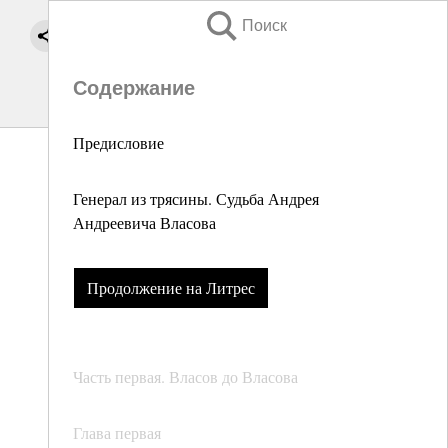
Поиск
Содержание
Предисловие
Генерал из трясины. Судьба Андрея
Андреевича Власова
Продолжение на Литрес
Часть первая. Власов до Власова
Глава первая