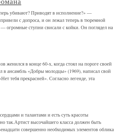
романа
перь убивают? Приводят в исполнение?» —
привели с допроса, и он лежал теперь в тюремной
 — огромные ступни свисали с койки. Он поглядел на
енился в конце 60-х, когда стоял на пороге своей
л в ансамбль «Добры молодцы» (1969), написал свой
Нет тебя прекрасней». Согласно легенде, эта
ердцами и талантами и есть суть красоты
но так.Артист высочайшего класса должен быть
двенадцати совершенно необходимых элементов облика