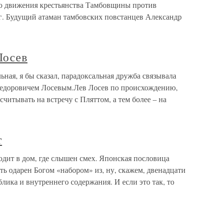
ого движения крестьянства Тамбовщины против
г. Будущий атаман тамбовских повстанцев Александр
Лосев
ьная, я бы сказал, парадоксальная дружба связывала
Федоровичем Лосевым.Лев Лосев по происхождению,
считывать на встречу с Пляттом, а тем более – на
т
дит в дом, где слышен смех. Японская пословица
ь одарен Богом «набором» из, ну, скажем, двенадцати
ика и внутреннего содержания. И если это так, то