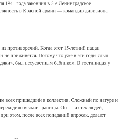
ля 1941 года закончил в 3-є Ленинградское
олжность в Красной армии — командир дивизиона
из противоречий. Когда этот 15-летний пацан
 он не приживется. Потому что уже в эти годы слыл
дяки», был несусветным бабником. В гостиницах у
же всех пришедший в коллектив. Сложный по натуре и
 переходило всякие границы. Он — из тех людей,
и при этом, после всех попаданий впросак, делают