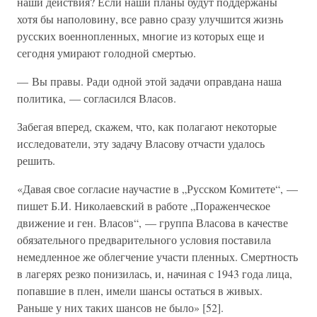
наши действия? Если наши планы будут поддержаны
хотя бы наполовину, все равно сразу улучшится жизнь
русских военнопленных, многие из которых еще и
сегодня умирают голодной смертью.
— Вы правы. Ради одной этой задачи оправдана наша
политика, — согласился Власов.
Забегая вперед, скажем, что, как полагают некоторые
исследователи, эту задачу Власову отчасти удалось
решить.
«Давая свое согласие научастие в „Русском Комитете“, —
пишет Б.И. Николаевский в работе „Пораженческое
движение и ген. Власов“, — группа Власова в качестве
обязательного предварительного условия поставила
немедленное же облегчение участи пленных. Смертность
в лагерях резко понизилась, и, начиная с 1943 года лица,
попавшие в плен, имели шансы остаться в живых.
Раньше у них таких шансов не было» [52].