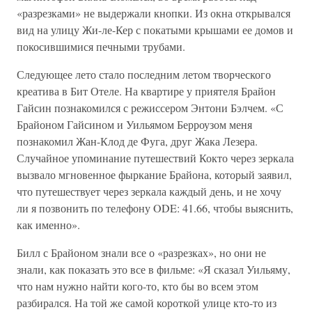
«разрезками» не выдержали кнопки. Из окна открывался
вид на улицу Жи-ле-Кер с покатыми крышами ее домов и
покосившимися печными трубами.
Следующее лето стало последним летом творческого
креатива в Бит Отеле. На квартире у приятеля Брайон
Гайсин познакомился с режиссером Энтони Бэлчем. «С
Брайоном Гайсином и Уильямом Берроузом меня
познакомил Жан-Клод де Фуга, друг Жака Лезера.
Случайное упоминание путешествий Кокто через зеркала
вызвало мгновенное фыркание Брайона, который заявил,
что путешествует через зеркала каждый день, и не хочу
ли я позвонить по телефону ODE: 41.66, чтобы выяснить,
как именно».
Билл с Брайоном знали все о «разрезках», но они не
знали, как показать это все в фильме: «Я сказал Уильяму,
что нам нужно найти кого-то, кто бы во всем этом
разбирался. На той же самой короткой улице кто-то из