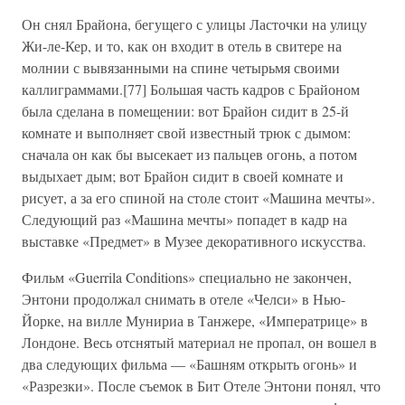
Он снял Брайона, бегущего с улицы Ласточки на улицу
Жи-ле-Кер, и то, как он входит в отель в свитере на
молнии с вывязанными на спине четырьмя своими
каллиграммами.[77] Большая часть кадров с Брайоном
была сделана в помещении: вот Брайон сидит в 25-й
комнате и выполняет свой известный трюк с дымом:
сначала он как бы высекает из пальцев огонь, а потом
выдыхает дым; вот Брайон сидит в своей комнате и
рисует, а за его спиной на столе стоит «Машина мечты».
Следующий раз «Машина мечты» попадет в кадр на
выставке «Предмет» в Музее декоративного искусства.
Фильм «Guerrila Conditions» специально не закончен,
Энтони продолжал снимать в отеле «Челси» в Нью-
Йорке, на вилле Мунириа в Танжере, «Императрице» в
Лондоне. Весь отснятый материал не пропал, он вошел в
два следующих фильма — «Башням открыть огонь» и
«Разрезки». После съемок в Бит Отеле Энтони понял, что