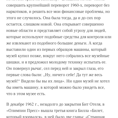
совершить крупнейший переворот 1960-х, переворот без
наркотиков, и решить все мои финансовые проблемы, но
этого не случилось. Она была тогда, да и до сих пор
остается, слишком новой. Она открывает совершенно
новые области и представляет собой угрозу для людей,
которые используют подобные средства для контроля или
же извлекают из подобного большие деньги. А когда
выставили один из первых образцов машины, который
музей купил позже, вокруг него собрались все музейные
шишки, и я предложил молодому технику испытать ее.
Он повернул рычаг, сел перед ней и закрыл глаза, его
первые слова были: „Ну, ничего себе! Да тут же весь
музей!“ Видели бы вы их лица». Ни один музей не хотел
бы иметь машину, в которой можно было увидеть все,
что в этом музее есть.
В декабре 1962 г., незадолго до закрытия Бит Отеля, в
«Олимпии Пресс» вышла третья книга Билла «Билет,
который взорвался», в ней было две главы: «Странная