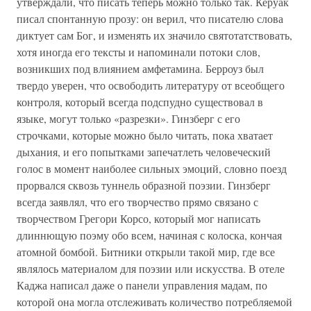
утверждали, что писать теперь можно только так. Керуак
писал спонтанную прозу: он верил, что писателю слова
диктует сам Бог, и изменять их значило святотатствовать,
хотя иногда его тексты и напоминали потоки слов,
возникших под влиянием амфетамина. Берроуз был
твердо уверен, что освободить литературу от всеобщего
контроля, который всегда подспудно существовал в
языке, могут только «разрезки». Гинзберг с его
строчками, которые можно было читать, пока хватает
дыхания, и его попытками запечатлеть человеческий
голос в момент наиболее сильных эмоций, словно поезд
прорвался сквозь туннель образной поэзии. Гинзберг
всегда заявлял, что его творчество прямо связано с
творчеством Грегори Корсо, который мог написать
длиннющую поэму обо всем, начиная с колоска, кончая
атомной бомбой. Битники открыли такой мир, где все
являлось материалом для поэзии или искусства. В отеле
Каджа написал даже о панели управления мадам, по
которой она могла отслеживать количество потребляемой