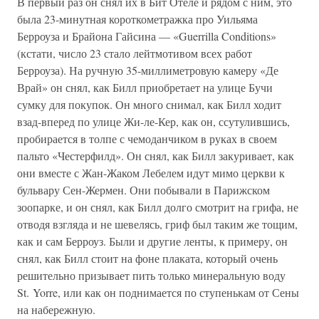
В первый раз он снял их в Бит Отеле и рядом с ним, это
была 23-минутная короткометражка про Уильяма
Берроуза и Брайона Гайсина — «Guerrilla Conditions»
(кстати, число 23 стало лейтмотивом всех работ
Берроуза). На ручную 35-миллиметровую камеру «Де
Врай» он снял, как Билл приобретает на улице Бучи
сумку для покупок. Он много снимал, как Билл ходит
взад-вперед по улице Жи-ле-Кер, как он, ссутулившись,
пробирается в толпе с чемоданчиком в руках в своем
пальто «Честерфилд». Он снял, как Билл закуривает, как
они вместе с Жан-Жаком Лебелем идут мимо церкви к
бульвару Сен-Жермен. Они побывали в Парижском
зоопарке, и он снял, как Билл долго смотрит на грифа, не
отводя взгляда и не шевелясь, гриф был таким же тощим,
как и сам Берроуз. Были и другие ленты, к примеру, он
снял, как Билл стоит на фоне плаката, который очень
решительно призывает пить только минеральную воду
St. Yorre, или как он поднимается по ступенькам от Сены
на набережную.