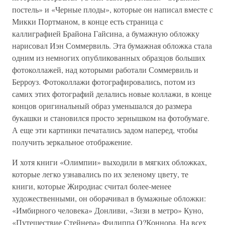
постель» и «Черные плоды», которые он написал вместе с
Микки Портманом, в конце есть страница с
каллиграфией Брайона Гайсина, а бумажную обложку
нарисовал Иэн Соммервиль. Эта бумажная обложка стала
одним из немногих опубликованных образцов больших
фотоколлажей, над которыми работали Соммервиль и
Берроуз. Фотоколлажи фотографировались, потом из
самих этих фотографий делались новые коллажи, в конце
концов оригинальный образ уменьшался до размера
букашки и становился просто зернышком на фотобумаге.
А еще эти картинки печатались задом наперед, чтобы
получить зеркальное отображение.
И хотя книги «Олимпии» выходили в мягких обложках,
которые легко узнавались по их зеленому цвету, те
книги, которые Жиродиас считал более-менее
художественными, он оборачивал в бумажные обложки:
«Имбирного человека» Донливи, «Зизи в метро» Куно,
«Путешествие Стейнера» Филиппа О?Коннора. На всех