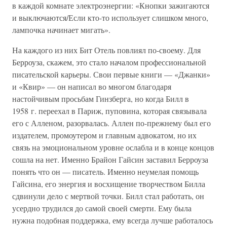
в каждой комнате электроэнергии: «Кнопки зажигаются
и выключаются/Если кто-то использует слишком много,
лампочка начинает мигать».
На каждого из них Бит Отель повлиял по-своему. Для
Берроуза, скажем, это стало началом профессиональной
писательской карьеры. Свои первые книги — «Джанки»
и «Квир» — он написал во многом благодаря
настойчивым просьбам Гинзберга, но когда Билл в
1958 г. переехал в Париж, пуповина, которая связывала
его с Алленом, разорвалась. Аллен по-прежнему был его
издателем, промоутером и главным адвокатом, но их
связь на эмоциональном уровне ослабла и в конце концов
сошла на нет. Именно Брайон Гайсин заставил Берроуза
понять что он — писатель. Именно неумелая помощь
Гайсина, его энергия и восхищение творчеством Билла
сдвинули дело с мертвой точки. Билл стал работать, он
усердно трудился до самой своей смерти. Ему была
нужна подобная поддержка, ему всегда лучше работалось