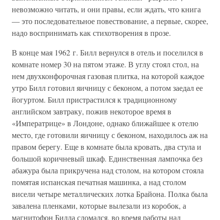
невозможно читать, и они правы, если ждать, что книга
— это последовательное повествование, а первые, скорее,
надо воспринимать как стихотворения в прозе.
В конце мая 1962 г. Билл вернулся в отель и поселился в
комнате номер 30 на пятом этаже. В углу стоял стол, на
нем двухконфорочная газовая плитка, на которой каждое
утро Билл готовил яичницу с беконом, а потом заедал ее
йогуртом. Билл пристрастился к традиционному
английском завтраку, пожив некоторое время в
«Императрице» в Лондоне, однако ближайшее к отелю
место, где готовили яичницу с беконом, находилось аж на
правом берегу. Еще в комнате была кровать, два стула и
большой коричневый шкаф. Единственная лампочка без
абажура была прикручена над столом, на котором стояла
помятая испанская печатная машинка, а над столом
висели четыре металлических лотка Брайона. Полка была
завалена пленками, которые вылезали из коробок, а
магнитофон Билла сломался, во время работы над