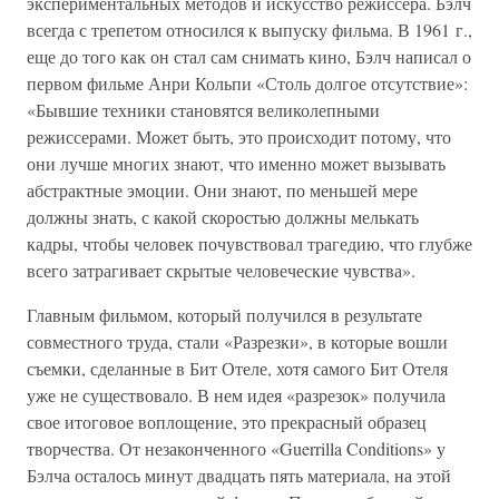
экспериментальных методов и искусство режиссера. Бэлч
всегда с трепетом относился к выпуску фильма. В 1961 г.,
еще до того как он стал сам снимать кино, Бэлч написал о
первом фильме Анри Кольпи «Столь долгое отсутствие»:
«Бывшие техники становятся великолепными
режиссерами. Может быть, это происходит потому, что
они лучше многих знают, что именно может вызывать
абстрактные эмоции. Они знают, по меньшей мере
должны знать, с какой скоростью должны мелькать
кадры, чтобы человек почувствовал трагедию, что глубже
всего затрагивает скрытые человеческие чувства».
Главным фильмом, который получился в результате
совместного труда, стали «Разрезки», в которые вошли
съемки, сделанные в Бит Отеле, хотя самого Бит Отеля
уже не существовало. В нем идея «разрезок» получила
свое итоговое воплощение, это прекрасный образец
творчества. От незаконченного «Guerrilla Conditions» у
Бэлча осталось минут двадцать пять материала, на этой