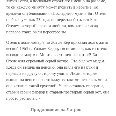
Музея Гетти, а поскольку строят его именно на разломе,
то он каждую минуту может рухнуть в небытие. Ко
времени опубликования «Последнего музея» Бит Отеля
не было уже как 23 года, он перестал быть тем Бит
Отелем, который все они любили, комнаты и фасад
первого этажа были перестроены.
Отель в доме номер 9 по Жи-ле-Кер приказал долго жить
весной 1963 г. Уильям Берроуз вспоминает, как из отеля
выходила мадам и Мирто, гостиничный кот: «В Бит
Отеле жил огромный серый котяра. Это был кот мадам.
Когда он вышла на пенсию, она взяла его на руки и
перешла на другую сторону улицы. Люди, которые
вышли на пенсию, часто кажутся такими печальными, и
она казалась такой грустной. У нее остались ее герани,
старый серый фарфор и старый-престарый серый кот, она
просто растаяла…»
Продолжение на Литрес
Более 800 000 книг и аудиокниг! 📚