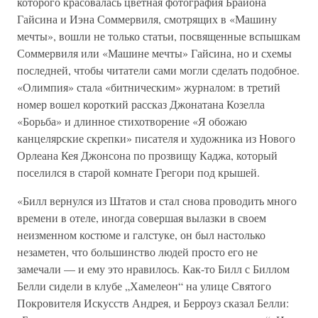
которого красовалась цветная фотография Брайона
Гайсина и Иэна Соммервиля, смотрящих в «Машину
мечты», вошли не только статьи, посвященные вспышкам
Соммервиля или «Машине мечты» Гайсина, но и схемы
последней, чтобы читатели сами могли сделать подобное.
«Олимпия» стала «битническим» журналом: в третий
номер вошел короткий рассказ Джонатана Козелла
«Борьба» и длинное стихотворение «Я обожаю
канцелярские скрепки» писателя и художника из Нового
Орлеана Кея Джонсона по прозвищу Каджа, который
поселился в старой комнате Грегори под крышей.
«Билл вернулся из Штатов и стал снова проводить много
времени в отеле, иногда совершая вылазки в своем
неизменном костюме и галстуке, он был настолько
незаметен, что большинство людей просто его не
замечали — и ему это нравилось. Как-то Билл с Биллом
Белли сидели в клубе „Хамелеон“ на улице Святого
Покровителя Искусств Андрея, и Берроуз сказал Белли: