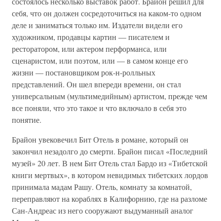
состоялось несколько выставок работ. Брайон решил для
себя, что он должен сосредоточиться на каком-то одном
деле и заниматься только им. Издатели видели его
художником, продавцы картин — писателем и
ресторатором, или актером перформанса, или
сценаристом, или поэтом, или — в самом конце его
жизни — постановщиком рок-н-ролльных
представлений. Он шел впереди времени, он стал
универсальным (мультимедийным) артистом, прежде чем
все поняли, что это такое и что включало в себя это
понятие.
Брайон увековечил Бит Отель в романе, который он
закончил незадолго до смерти. Брайон писал «Последний
музей» 20 лет. В нем Бит Отель стал Бардо из «Тибетской
книги мертвых», в котором невидимых тибетских лордов
принимала мадам Рашу. Отель, комнату за комнатой,
переправляют на кораблях в Калифорнию, где на разломе
Сан-Андреас из него сооружают выдуманный аналог