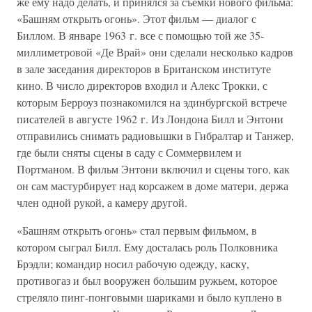
же ему надо делать, и принялся за съемки нового фильма:
«Башням открыть огонь». Этот фильм — диалог с
Биллом. В январе 1963 г. все с помощью той же 35-
миллиметровой «Де Врай» они сделали несколько кадров
в зале заседания директоров в Британском институте
кино. В число директоров входил и Алекс Трокки, с
которым Берроуз познакомился на эдинбургской встрече
писателей в августе 1962 г. Из Лондона Билл и Энтони
отправились снимать радиовышки в Гибралтар и Танжер,
где были сняты сцены в саду с Соммервилем и
Портманом. В фильм Энтони включил и сцены того, как
он сам мастурбирует над корсажем в доме матери, держа
член одной рукой, а камеру другой.
«Башням открыть огонь» стал первым фильмом, в
котором сыграл Билл. Ему досталась роль Полковника
Брэдли; командир носил рабочую одежду, каску,
противогаз и был вооружен большим ружьем, которое
стреляло пинг-понговыми шариками и было куплено в