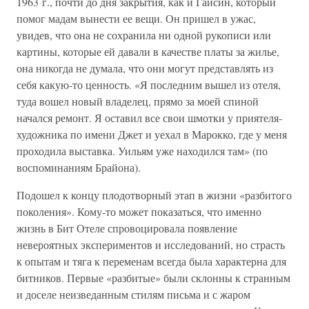
1963 г., почти до дня закрытия, как и Гайсин, который
помог мадам вынести ее вещи. Он пришел в ужас,
увидев, что она не сохранила ни одной рукописи или
картины, которые ей давали в качестве платы за жилье,
она никогда не думала, что они могут представлять из
себя какую-то ценность. «Я последним вышел из отеля,
туда вошел новый владелец, прямо за моей спиной
начался ремонт. Я оставил все свои шмотки у приятеля-
художника по имени Джет и уехал в Марокко, где у меня
проходила выставка. Уильям уже находился там» (по
воспоминаниям Брайона).
Подошел к концу плодотворный этап в жизни «разбитого
поколения». Кому-то может показаться, что именно
жизнь в Бит Отеле спровоцировала появление
невероятных экспериментов и исследований, но страсть
к опытам и тяга к переменам всегда была характерна для
битников. Первые «разбитые» были склонны к странным
и доселе неизведанным стилям письма и с жаром