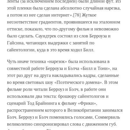
ленты (за исключением последней) были длиной фут. Из
этой пленки была сделана абсолютно случайная нарезка,
а потом из нее сделан интернег».[78] Жуткое
несоответствие градиентов, проявившееся на эталонном
оттиске, показало, что по-другому фильм и невозможно
было сделать. Саундтрек состоял из слов Берроуза и
Гайсина, читающих выдержки с занятий по
сайентологии, куда в это время ходил Билл.
Чуть иначе техника «нарезок» была использована в
совместной работе Берроуза и Бэлча «Билл и Тони», на
этот раз друг на друга накладывались кадры, сделанные
во время световых шоу «Поэтического домена». В этом
фильме роли читали Берроуз и Бэлч, в работе они
использовали два текста: брошюру сайентологов и
сценарий Тод Брайнинга к фильму «Фрики»,
распространением которого в Великобритании занимался
Бэлч. Берроуз и Бэлч поменялись голосами, Соммервиль
великолепно синхронизировал слова с движением губ.