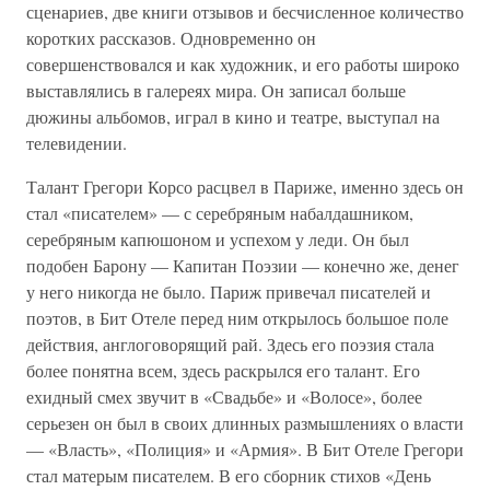
сценариев, две книги отзывов и бесчисленное количество
коротких рассказов. Одновременно он
совершенствовался и как художник, и его работы широко
выставлялись в галереях мира. Он записал больше
дюжины альбомов, играл в кино и театре, выступал на
телевидении.
Талант Грегори Корсо расцвел в Париже, именно здесь он
стал «писателем» — с серебряным набалдашником,
серебряным капюшоном и успехом у леди. Он был
подобен Барону — Капитан Поэзии — конечно же, денег
у него никогда не было. Париж привечал писателей и
поэтов, в Бит Отеле перед ним открылось большое поле
действия, англоговорящий рай. Здесь его поэзия стала
более понятна всем, здесь раскрылся его талант. Его
ехидный смех звучит в «Свадьбе» и «Волосе», более
серьезен он был в своих длинных размышлениях о власти
— «Власть», «Полиция» и «Армия». В Бит Отеле Грегори
стал матерым писателем. В его сборник стихов «День