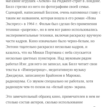
магазине игрушек «Хемли» на Риджент-стрит в Лондоне.
Билл стрелял из него по фотографиям своей семьи.
Сценарий, написанный Биллом, очень напоминал главу с
таким же названием, которая вошла в его роман «Нова
Экспресс» в 1964 г. Фильм был сделан без применения
техники «разрезок», но в нем все равно использовались
экспериментальные техники, включая раскраску вручную
части кадров. Кино изначально было черно-белым, но
Энтони тщательно раскрасил несколько кадров, и
казалось, что на Микки Портмана с неба спускается
несколько цветных пунктиров. Над звуковым рядом
работал Иэн: для него он записал, как Билл читает свои
тексты в «Императрице», медитативную музыку
Джеджуки, записанную Брайоном в Марокко,
радиошумы. Со звуком специально не работали, хотя
радиошум чем-то похож на «белый шум» экрана.
Это замечательный образец кино, примечателен в нем не
столько состав актеров, сколько использование