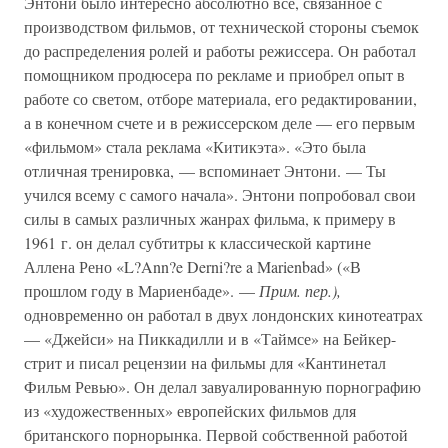
Энтони было интересно абсолютно все, связанное с
производством фильмов, от технической стороны съемок
до распределения ролей и работы режиссера. Он работал
помощником продюсера по рекламе и приобрел опыт в
работе со светом, отборе материала, его редактировании,
а в конечном счете и в режиссерском деле — его первым
«фильмом» стала реклама «Китикэта». «Это была
отличная тренировка, — вспоминает Энтони. — Ты
учился всему с самого начала». Энтони попробовал свои
силы в самых различных жанрах фильма, к примеру в
1961 г. он делал субтитры к классической картине
Аллена Рено «L?Ann?e Derni?re a Marienbad» («В
прошлом году в Мариенбаде». —
Прим. пер.),
одновременно он работал в двух лондонских кинотеатрах
— «Джейси» на Пиккадилли и в «Таймсе» на Бейкер-
стрит и писал рецензии на фильмы для «Кантинетал
Фильм Ревью». Он делал завуалированную порнографию
из «художественных» европейских фильмов для
британского порнорынка. Первой собственной работой