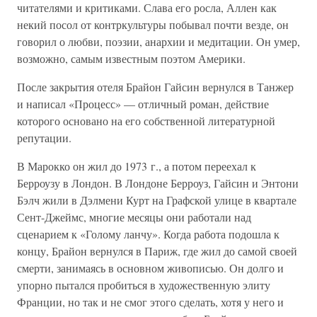
читателями и критиками. Слава его росла, Аллен как
некий посол от контркультуры побывал почти везде, он
говорил о любви, поэзии, анархии и медитации. Он умер,
возможно, самым известным поэтом Америки.
После закрытия отеля Брайон Гайсин вернулся в Танжер
и написал «Процесс» — отличный роман, действие
которого основано на его собственной литературной
репутации.
В Марокко он жил до 1973 г., а потом переехал к
Берроузу в Лондон. В Лондоне Берроуз, Гайсин и Энтони
Бэлч жили в Дэлмени Курт на Графской улице в квартале
Сент-Джеймс, многие месяцы они работали над
сценарием к «Голому ланчу». Когда работа подошла к
концу, Брайон вернулся в Париж, где жил до самой своей
смерти, занимаясь в основном живописью. Он долго и
упорно пытался пробиться в художественную элиту
Франции, но так и не смог этого сделать, хотя у него и