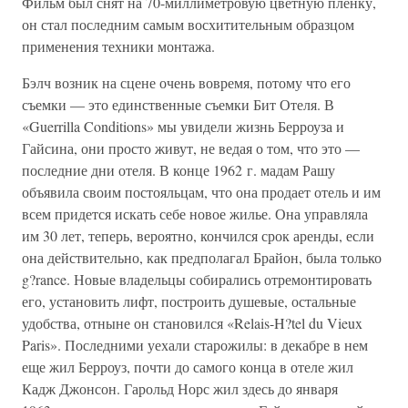
Фильм был снят на 70-миллиметровую цветную пленку,
он стал последним самым восхитительным образцом
применения техники монтажа.
Бэлч возник на сцене очень вовремя, потому что его
съемки — это единственные съемки Бит Отеля. В
«Guerrilla Conditions» мы увидели жизнь Берроуза и
Гайсина, они просто живут, не ведая о том, что это —
последние дни отеля. В конце 1962 г. мадам Рашу
объявила своим постояльцам, что она продает отель и им
всем придется искать себе новое жилье. Она управляла
им 30 лет, теперь, вероятно, кончился срок аренды, если
она действительно, как предполагал Брайон, была только
g?rance. Новые владельцы собирались отремонтировать
его, установить лифт, построить душевые, остальные
удобства, отныне он становился «Relais-H?tel du Vieux
Paris». Последними уехали старожилы: в декабре в нем
еще жил Берроуз, почти до самого конца в отеле жил
Кадж Джонсон. Гарольд Норс жил здесь до января