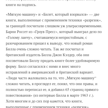
книги на подпись.
«Мягкую машину» и «Билет, который взорвался» — две
книги, выполненные с применением техники «разрезок»,
за границей посчитали слишком уж ультрасовременными.
Барни Россет из «Гроув Пресс», который выиграл дело по
«Голому ланчу», считавшемуся непристойным, с
разочарованием пришел к выводу, что новый роман
Билла очень сложно читать. Так же посчитал и
британский издатель Билла Джон Кэлдер, оба они
посоветовали Биллу придать книге более удобоваримую
форму. Билл согласился с ними и внес много
исправлений в американский и британский вариант.
«Люди часто жаловались на то, что „Мягкую машину“
сложно читать, я проглядел ее, понял, что они правы, и
полностью переписал ее, я добавил 65 страниц прямого
повествования» (из интервью Билла в марте 1963 г.).
Хотя многим и до сих пор кажется, что книги,
выполненные с применением техники «разрезок»,