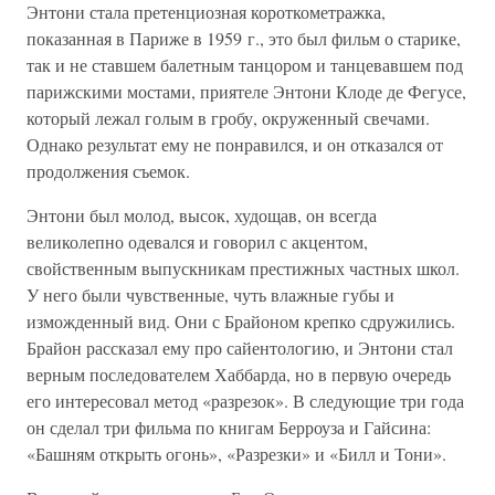
Энтони стала претенциозная короткометражка,
показанная в Париже в 1959 г., это был фильм о старике,
так и не ставшем балетным танцором и танцевавшем под
парижскими мостами, приятеле Энтони Клоде де Фегусе,
который лежал голым в гробу, окруженный свечами.
Однако результат ему не понравился, и он отказался от
продолжения съемок.
Энтони был молод, высок, худощав, он всегда
великолепно одевался и говорил с акцентом,
свойственным выпускникам престижных частных школ.
У него были чувственные, чуть влажные губы и
изможденный вид. Они с Брайоном крепко сдружились.
Брайон рассказал ему про сайентологию, и Энтони стал
верным последователем Хаббарда, но в первую очередь
его интересовал метод «разрезок». В следующие три года
он сделал три фильма по книгам Берроуза и Гайсина:
«Башням открыть огонь», «Разрезки» и «Билл и Тони».