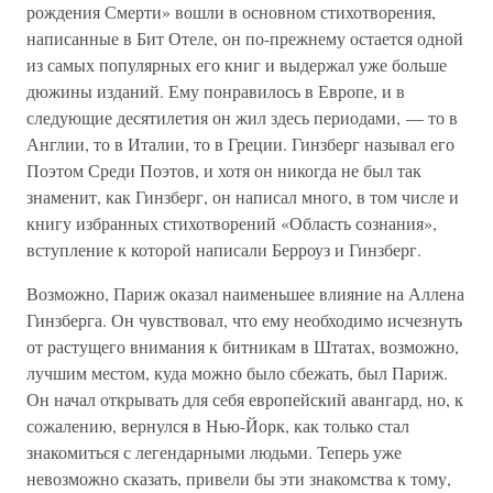
рождения Смерти» вошли в основном стихотворения,
написанные в Бит Отеле, он по-прежнему остается одной
из самых популярных его книг и выдержал уже больше
дюжины изданий. Ему понравилось в Европе, и в
следующие десятилетия он жил здесь периодами, — то в
Англии, то в Италии, то в Греции. Гинзберг называл его
Поэтом Среди Поэтов, и хотя он никогда не был так
знаменит, как Гинзберг, он написал много, в том числе и
книгу избранных стихотворений «Область сознания»,
вступление к которой написали Берроуз и Гинзберг.
Возможно, Париж оказал наименьшее влияние на Аллена
Гинзберга. Он чувствовал, что ему необходимо исчезнуть
от растущего внимания к битникам в Штатах, возможно,
лучшим местом, куда можно было сбежать, был Париж.
Он начал открывать для себя европейский авангард, но, к
сожалению, вернулся в Нью-Йорк, как только стал
знакомиться с легендарными людьми. Теперь уже
невозможно сказать, привели бы эти знакомства к тому,