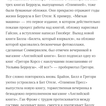
трех книгах Берроуза, выпущенных «Олимпией», тоже
были бумажные обложки. Они прекрасно отражают годы
жизни Берроуза в Бит Отеле. К примеру, «Мягкая
машина» — это первое издание, в котором действительно
показан процесс работы над книгой, обложку нарисовал
Гайсин, а вступление написал Гинзберг. Выход новой
книги Билла «Билета, который взорвался», на обложке
которой красовались бесконечные фотоколлажи,
сделанные Соммервилем,
был
отмечен вечеринкой в
магазине «Английской книги». Билл подписал одну из
книг «Грегори Корсо с наилучшими пожеланиями от
Уильяма Берроуза». «И все?» — пробормотал Грегори.
Все словно повторялось вновь: Брайон, Билл и Грегори
уютно устроились в Бит Отеле, «Олимпия Пресс»
выпустила новую книгу, торжественная вечеринка в
безнадежно переполненном магазине «Английской
книги», Гаи Фроже с трудом протискивается между
гостями, разливает вино, смеется и протягивает Биллу