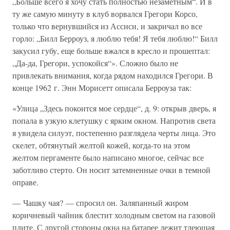
„Больше всего я хочу стать полностью незаметным“. И в
ту же самую минуту в клуб ворвался Грегори Корсо,
только что вернувшийся из Ассиси, и закричал во все
горло: „Билл Берроуз, я люблю тебя! Я тебя люблю!“ Билл
закусил губу, еще больше вжался в кресло и прошептал:
„Да-да, Грегори, успокойся“». Сложно было не
привлекать внимания, когда рядом находился Грегори. В
конце 1962 г. Энн Морисетт описала Берроуза так:
«Улица „Здесь покоится мое сердце“, д. 9: открыв дверь, я
попала в узкую клетушку с ярким окном. Напротив света
я увидела силуэт, постепенно разглядела черты лица. Это
скелет, обтянутый желтой кожей, когда-то на этом
желтом пергаменте было написано многое, сейчас все
заботливо стерто. Он носит затемненные очки в темной
оправе.
— Чашку чая? — спросил он. Заляпанный жиром
коричневый чайник блестит холодным светом на газовой
плите. С другой стороны окна на батарее лежит тлеющая