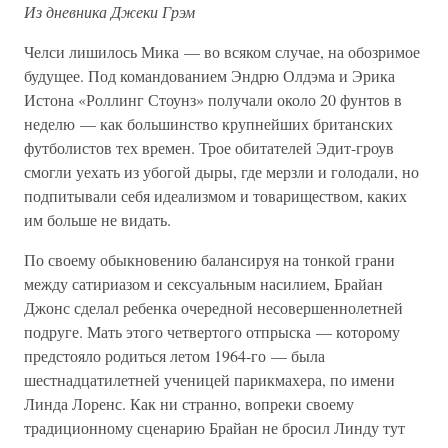
Из дневника Джеки Грэм
Челси лишилось Мика — во всяком случае, на обозримое
будущее. Под командованием Эндрю Олдэма и Эрика
Истона «Роллинг Стоунз» получали около 20 фунтов в
неделю — как большинство крупнейших британских
футболистов тех времен. Трое обитателей Эдит-гроув
смогли уехать из убогой дыры, где мерзли и голодали, но
подпитывали себя идеализмом и товариществом, каких
им больше не видать.
По своему обыкновению балансируя на тонкой грани
между сатириазом и сексуальным насилием, Брайан
Джонс сделал ребенка очередной несовершеннолетней
подруге. Мать этого четвертого отпрыска — которому
предстояло родиться летом 1964-го — была
шестнадцатилетней ученицей парикмахера, по имени
Линда Лоренс. Как ни странно, вопреки своему
традиционному сценарию Брайан не бросил Линду тут