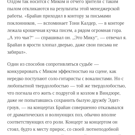
Олдэм так носится с Миком и отчего зрители с таким
пылом откликаются на результаты этой менеджерской
работы. «Брайан приходил в контору за письмами
поклонников, — вспоминает Тони Калдер, — в конторе
лежала крошечная кучка писем, а рядом огромная гора.
„А это чьи?“ — спрашивал он. „Это Мику“, — отвечал я.
Брайан в ярости хлопал дверью, даже свои письма не
забирал».
Один из способов сопротивляться судьбе —
конкурировать с Миком эффектностью на сцене, как
нередко поступают соло-гитаристы с вокалистами. Но с
любопытной твердолобостью — той же твердолобостью,
что погнала его жить с подругой и козлом в Виндзоре,
даже не попытавшись сохранить былую дружбу Эдит-
гроув, — на концертах Брайан совершенно отказывался
от драматических и волнующих поз, обычно вполне
соответствующих его роли. Концерт за концертом он
стоял, будто к месту прирос, со своей лютнеподобной