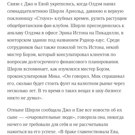
Связи с Джо и Евой укрепились, когда Олдэм нанял
семнадцатилетнюю Ширли Арнольд, давнюю и верную
поклонницу «Стоунз» клубных времен, рулить растущим
общебританским фан-клубом. Ширли присоединилась к
анклаву Олдэма в офисе Эрика Истона на Пикадилли, в
конторском здании под названием Рэднор-хаус. Среди
сотрудников был также пожилой тесть Истона, некий
мистер Борэм, который консультировал клиентов по
вопросам долгосрочного финансового планирования.
Ширли вспоминает, как изумлялся мистер Борэм,
проконсультировав Мика. «Он говорил, Мик спрашивал
его, сколько будет стоить фунт на валютном рынке через
несколько лет. В то время о таких вещах в шоу-бизнесе
никто не думал».
Отныне Ширли сообщала Джо и Еве все новости об их
сыне — «очаровательные люди», говорила она, никогда
ничего не требовали для себя и не рассчитывали
нажиться на его успехе. «В браке главенствовала Ева,