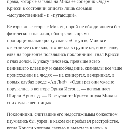
права, которые заявлял на Мика ее соперник Олдэм,
Крисси в состоянии описать лишь словами
«могущественный» и «пугающий».
Ее взрывные ссоры с Миком, порой не обходившиеся без
физического насилия, обострялись прямо
пропорционально росту славы «Стоунз»; Мик все
отчетливее сознавал, что звезда в группе он, и все чаще,
едва на горизонте появлялись поклонницы, гнал Крисси
с глаз долой. К ужасу человека, превыше всего
ценившего клевизну и самообладание, скандалы все чаще
происходили на людях — на концертах, вечеринках, в
новых клубах вроде «Ад Либ». «Один раз они ужасно
поругались в конторе Эрика Истона, — вспоминает
Ширли Арнольд. — В результате Крисси пнула Мика и
спихнула с лестницы».
Поклонники, считавшие его недостижимым божеством,
изумились бы, узрев, в каком он пребывал расстройстве,
когда Крисси хлопала дверью и вылетала в ночь, а