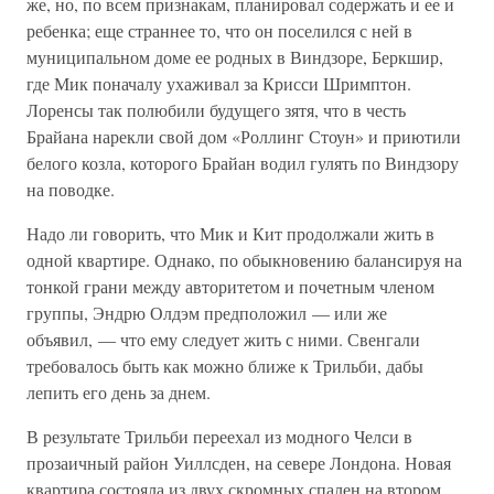
же, но, по всем признакам, планировал содержать и ее и
ребенка; еще страннее то, что он поселился с ней в
муниципальном доме ее родных в Виндзоре, Беркшир,
где Мик поначалу ухаживал за Крисси Шримптон.
Лоренсы так полюбили будущего зятя, что в честь
Брайана нарекли свой дом «Роллинг Стоун» и приютили
белого козла, которого Брайан водил гулять по Виндзору
на поводке.
Надо ли говорить, что Мик и Кит продолжали жить в
одной квартире. Однако, по обыкновению балансируя на
тонкой грани между авторитетом и почетным членом
группы, Эндрю Олдэм предположил — или же
объявил, — что ему следует жить с ними. Свенгали
требовалось быть как можно ближе к Трильби, дабы
лепить его день за днем.
В результате Трильби переехал из модного Челси в
прозаичный район Уиллсден, на севере Лондона. Новая
квартира состояла из двух скромных спален на втором