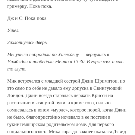
гримерку. Пока-пока.
Дж и С: Пока-пока.
Ушел.
Захлопнулась дверь.
Мы уныло побродили по Уиллсдену — вернулись в
Уимблдон и пообедали где-то в 15:30. В горле ком, и как-
то глупо.
Мик встречался с младшей сестрой Джин Шримптон, но
это само по себе не давало ему допуска в Свингующий
Лондон. Джин всегда старалась держать Крисси на
расстоянии вытянутой руки, а кроме того, сильно
сомневалась в юном «мурле», которое порой, когда Джин
не было, благопристойно ночевало в ее постели в
букингемширском родительском доме. Для первого
социального взлета Мика гораздо важнее оказался Дэвид