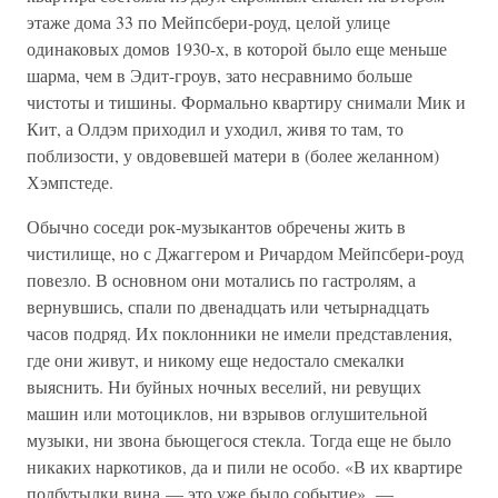
этаже дома 33 по Мейпсбери-роуд, целой улице
одинаковых домов 1930-х, в которой было еще меньше
шарма, чем в Эдит-гроув, зато несравнимо больше
чистоты и тишины. Формально квартиру снимали Мик и
Кит, а Олдэм приходил и уходил, живя то там, то
поблизости, у овдовевшей матери в (более желанном)
Хэмпстеде.
Обычно соседи рок-музыкантов обречены жить в
чистилище, но с Джаггером и Ричардом Мейпсбери-роуд
повезло. В основном они мотались по гастролям, а
вернувшись, спали по двенадцать или четырнадцать
часов подряд. Их поклонники не имели представления,
где они живут, и никому еще недостало смекалки
выяснить. Ни буйных ночных веселий, ни ревущих
машин или мотоциклов, ни взрывов оглушительной
музыки, ни звона бьющегося стекла. Тогда еще не было
никаких наркотиков, да и пили не особо. «В их квартире
полбутылки вина — это уже было событие», —