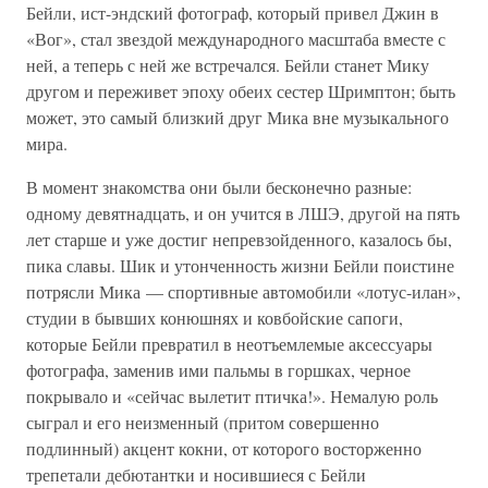
Бейли, ист-эндский фотограф, который привел Джин в
«Вог», стал звездой международного масштаба вместе с
ней, а теперь с ней же встречался. Бейли станет Мику
другом и переживет эпоху обеих сестер Шримптон; быть
может, это самый близкий друг Мика вне музыкального
мира.
В момент знакомства они были бесконечно разные:
одному девятнадцать, и он учится в ЛШЭ, другой на пять
лет старше и уже достиг непревзойденного, казалось бы,
пика славы. Шик и утонченность жизни Бейли поистине
потрясли Мика — спортивные автомобили «лотус-илан»,
студии в бывших конюшнях и ковбойские сапоги,
которые Бейли превратил в неотъемлемые аксессуары
фотографа, заменив ими пальмы в горшках, черное
покрывало и «сейчас вылетит птичка!». Немалую роль
сыграл и его неизменный (притом совершенно
подлинный) акцент кокни, от которого восторженно
трепетали дебютантки и носившиеся с Бейли