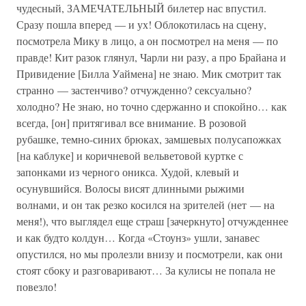
чудесный, ЗАМЕЧАТЕЛЬНЫЙ билетер нас впустил.
Сразу пошла вперед — и ух! Облокотилась на сцену,
посмотрела Мику в лицо, а он посмотрел на меня — по
правде! Кит разок глянул, Чарли ни разу, а про Брайана и
Привидение [Билла Уаймена] не знаю. Мик смотрит так
странно — застенчиво? отчужденно? сексуально?
холодно? Не знаю, но точно сдержанно и спокойно… как
всегда, [он] притягивал все внимание. В розовой
рубашке, темно-синих брюках, замшевых полусапожках
[на каблуке] и коричневой вельветовой куртке с
запонками из черного оникса. Худой, клевый и
осунувшийся. Волосы висят длинными рыжими
волнами, и он так резко косился на зрителей (нет — на
меня!), что выглядел еще страш [зачеркнуто] отчужденнее
и как будто колдун… Когда «Стоунз» ушли, занавес
опустился, но мы пролезли внизу и посмотрели, как они
стоят сбоку и разговаривают… За кулисы не попала не
повезло!