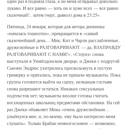
один раз я подняла глаза, а он меня оглядывал довольно
лукаво. И все равно — хоть он и хуже всех — все равно
сказочный!.. затем (черт, дьявол) дома в 23:25».
Пятница, 24 января, которая для автора дневника
«началась тошнотно», превращается в «самый
сказочнейший день… Мик, Кит и Чарли расслабленные,
дружелюбные и РАЗГОВАРИВАЮТ — да, ВЗАПРАВДУ
РАЗГОВАРИВАЮТ С НАМИ!». «Стоунз» снова
выступали в Уимблдонском дворце, и Джеки с подругой
Сьюзен Эндрюс ухитрились проскользнуть в пустую
гримерку и прятались, пока не пришли музыканты. Пока
группа готовится выйти на сцену, незваным гостьям
снова разрешают остаться. Никаких сексуальных
подтекстов нет; музыканты вполне готовы считать
восхищенных школьниц предметами обстановки. На сей
раз Джеки объявляет Мика «очень дружелюбным…
улыбнулся мне, и, по-моему, ему было интересно меня
слушать». Только Брайан немногословен — возможно,