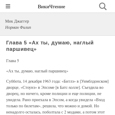
ВикиЧтение
Мик Джаггер
Норман Филип
Глава 5 «Ах ты, думаю, наглый
паршивец»
Глава 5
«Ах ты, думаю, наглый паршивец»
Суббота, 14 декабря 1963 года: «Битлз» в [Уимблдонском]
дворце, «Стоунз» в Эпсоме [в Батс-холле]. Съездила во
дворец, но ничего, кроме полиции и еще полиции, не
увидела. Рано приехала в Эпсом, а когда увидела «Вход
только по билетам», решила, что можно и домой. Но
ненадолго осталась, поболтала с 2 модами, а потом этот