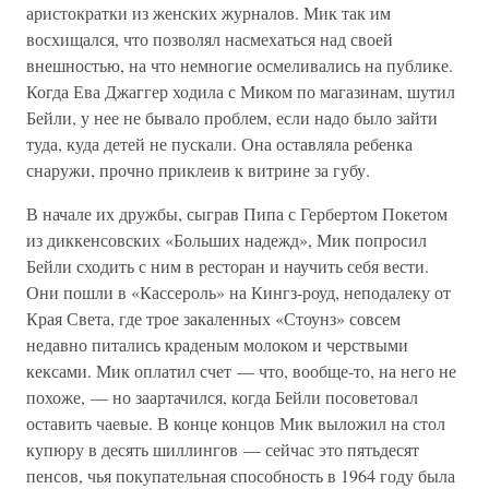
аристократки из женских журналов. Мик так им
восхищался, что позволял насмехаться над своей
внешностью, на что немногие осмеливались на публике.
Когда Ева Джаггер ходила с Миком по магазинам, шутил
Бейли, у нее не бывало проблем, если надо было зайти
туда, куда детей не пускали. Она оставляла ребенка
снаружи, прочно приклеив к витрине за губу.
В начале их дружбы, сыграв Пипа с Гербертом Покетом
из диккенсовских «Больших надежд», Мик попросил
Бейли сходить с ним в ресторан и научить себя вести.
Они пошли в «Кассероль» на Кингз-роуд, неподалеку от
Края Света, где трое закаленных «Стоунз» совсем
недавно питались краденым молоком и черствыми
кексами. Мик оплатил счет — что, вообще-то, на него не
похоже, — но заартачился, когда Бейли посоветовал
оставить чаевые. В конце концов Мик выложил на стол
купюру в десять шиллингов — сейчас это пятьдесят
пенсов, чья покупательная способность в 1964 году была