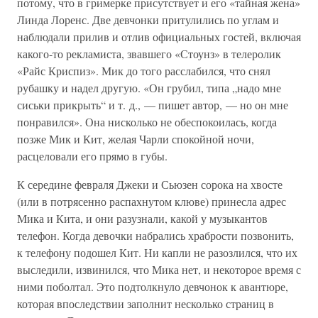
потому, что в гримерке присутствует и его «тайная жена»
Линда Лоренс. Две девчонки притулились по углам и
наблюдали прилив и отлив официальных гостей, включая
какого-то рекламиста, звавшего «Стоунз» в телеролик
«Райс Криспиз». Мик до того расслабился, что снял
рубашку и надел другую. «Он грубил, типа „надо мне
сиськи прикрыть“ и т. д., — пишет автор, — но он мне
понравился». Она нисколько не обеспокоилась, когда
позже Мик и Кит, желая Чарли спокойной ночи,
расцеловали его прямо в губы.
К середине февраля Джеки и Сьюзен сорока на хвосте
(или в потрясенно распахнутом клюве) принесла адрес
Мика и Кита, и они разузнали, какой у музыкантов
телефон. Когда девочки набрались храбрости позвонить,
к телефону подошел Кит. Ни капли не разозлился, что их
выследили, извинился, что Мика нет, и некоторое время с
ними поболтал. Это подтолкнуло девчонок к авантюре,
которая впоследствии заполнит несколько страниц в