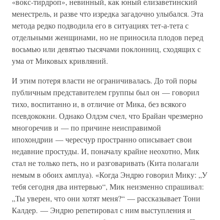
«вокс-тирдроп», невинный, как юный елизаветинский
менестрель, и разве что изредка загадочно улыбался. Эта
метода редко подводила его в ситуациях тет-а-тета с
отдельными женщинами, но не приносила плодов перед
восьмью или девятью тысячами поклонниц, сходящих с
ума от Миковых кривляний.
И этим потеря власти не ограничивалась. До той поры
публичным представителем группы был он — говорил
тихо, воспитанно и, в отличие от Мика, без всякого
псевдококни. Однако Олдэм счел, что Брайан чрезмерно
многоречив и — по причине неисправимой
ипохондрии — чересчур пространно описывает свои
недавние простуды. И, поначалу крайне неохотно, Мик
стал не только петь, но и разговаривать (Кита полагали
немым в обоих амплуа). «Когда Эндрю говорил Мику: „У
тебя сегодня два интервью“, Мик неизменно спрашивал:
„Ты уверен, что они хотят меня?“ — рассказывает Тони
Калдер. — Эндрю репетировал с ним выступления и