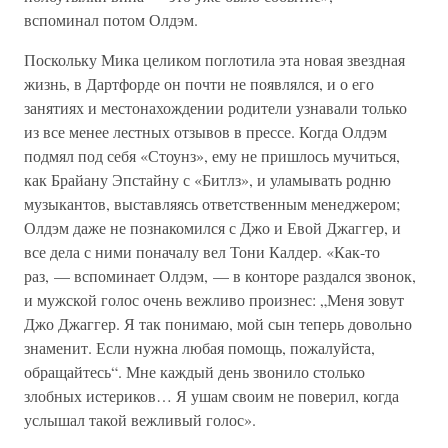
вспоминал потом Олдэм.
Поскольку Мика целиком поглотила эта новая звездная
жизнь, в Дартфорде он почти не появлялся, и о его
занятиях и местонахождении родители узнавали только
из все менее лестных отзывов в прессе. Когда Олдэм
подмял под себя «Стоунз», ему не пришлось мучиться,
как Брайану Эпстайну с «Битлз», и уламывать родню
музыкантов, выставляясь ответственным менеджером;
Олдэм даже не познакомился с Джо и Евой Джаггер, и
все дела с ними поначалу вел Тони Калдер. «Как-то
раз, — вспоминает Олдэм, — в конторе раздался звонок,
и мужской голос очень вежливо произнес: „Меня зовут
Джо Джаггер. Я так понимаю, мой сын теперь довольно
знаменит. Если нужна любая помощь, пожалуйста,
обращайтесь“. Мне каждый день звонило столько
злобных истериков… Я ушам своим не поверил, когда
услышал такой вежливый голос».