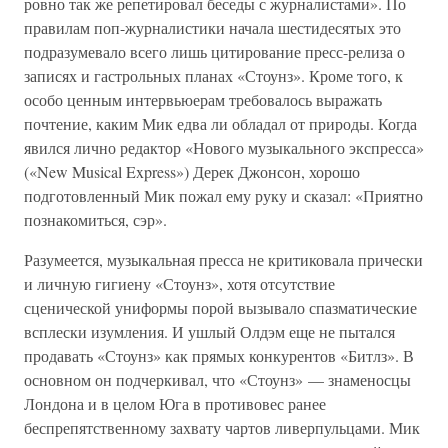
ровно так же репетировал беседы с журналистами». По
правилам поп-журналистики начала шестидесятых это
подразумевало всего лишь цитирование пресс-релиза о
записях и гастрольных планах «Стоунз». Кроме того, к
особо ценным интервьюерам требовалось выражать
почтение, каким Мик едва ли обладал от природы. Когда
явился лично редактор «Нового музыкального экспресса»
(«New Musical Express») Дерек Джонсон, хорошо
подготовленный Мик пожал ему руку и сказал: «Приятно
познакомиться, сэр».
Разумеется, музыкальная пресса не критиковала прически
и личную гигиену «Стоунз», хотя отсутствие
сценической униформы порой вызывало спазматические
всплески изумления. И ушлый Олдэм еще не пытался
продавать «Стоунз» как прямых конкурентов «Битлз». В
основном он подчеркивал, что «Стоунз» — знаменосцы
Лондона и в целом Юга в противовес ранее
беспрепятственному захвату чартов ливерпульцами. Мик