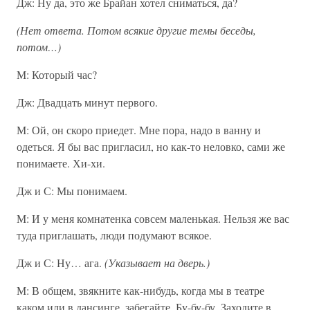
Дж: Ну да, это же Брайан хотел сниматься, да?
(Нет ответа. Потом всякие другие темы беседы,
потом…)
М: Который час?
Дж: Двадцать минут первого.
М: Ой, он скоро приедет. Мне пора, надо в ванну и
одеться. Я бы вас пригласил, но как-то неловко, сами же
понимаете. Хи-хи.
Дж и С: Мы понимаем.
М: И у меня комнатенка совсем маленькая. Нельзя же вас
туда приглашать, люди подумают всякое.
Дж и С: Ну… ага.
(Указывает на дверь.)
М: В общем, звякните как-нибудь, когда мы в театре
каком или в дансинге, забегайте. Бу-бу-бу. Заходите в