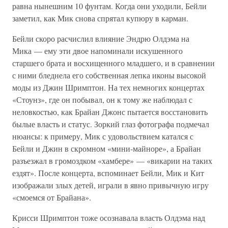
равна нынешним 10 фунтам. Когда они уходили, Бейли
заметил, как Мик снова спрятал купюру в карман.
Бейли скоро расчислил влияние Эндрю Олдэма на
Мика — ему эти двое напоминали искушенного
старшего брата и восхищенного младшего, и в сравнении
с ними бледнела его собственная лепка иконы высокой
моды из Джин Шримптон. На тех немногих концертах
«Стоунз», где он побывал, он к тому же наблюдал с
неловкостью, как Брайан Джонс пытается восстановить
былые власть и статус. Зоркий глаз фотографа подмечал
нюансы: к примеру, Мик с удовольствием катался с
Бейли и Джин в скромном «мини-майноре», а Брайан
разъезжал в громоздком «хамбере» — «викарии на таких
ездят». После концерта, вспоминает Бейли, Мик и Кит
изображали злых детей, играли в явно привычную игру
«смоемся от Брайана».
Крисси Шримптон тоже осознавала власть Олдэма над