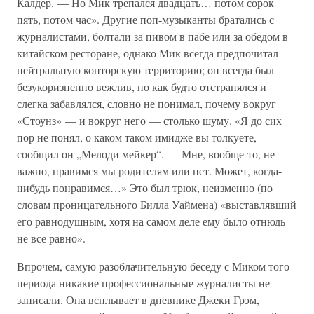
Калдер. — Но Мик трепался двадцать… потом сорок
пять, потом час». Другие поп-музыканты братались с
журналистами, болтали за пивом в пабе или за обедом в
китайском ресторане, однако Мик всегда предпочитал
нейтральную конторскую территорию; он всегда был
безукоризненно вежлив, но как будто отстранялся и
слегка забавлялся, словно не понимал, почему вокруг
«Стоунз» — и вокруг него — столько шуму. «Я до сих
пор не понял, о каком таком имидже вы толкуете, —
сообщил он „Мелоди мейкер“. — Мне, вообще-то, не
важно, нравимся мы родителям или нет. Может, когда-
нибудь понравимся…» Это был трюк, неизменно (по
словам проницательного Билла Уаймена) «выставлявший
его равнодушным, хотя на самом деле ему было отнюдь
не все равно».
Впрочем, самую разоблачительную беседу с Миком того
периода никакие профессиональные журналисты не
записали. Она всплывает в дневнике Джеки Грэм,