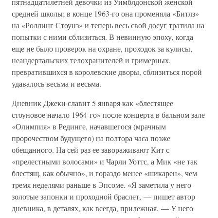
пятнадцатилетней девочки из Уимблдонской женской
средней школы; в конце 1963-го она променяла «Битлз»
на «Роллинг Стоунз» и теперь весь свой досуг тратила на
попытки с ними сблизиться. В невинную эпоху, когда
еще не было проверок на охране, проходок за кулисы,
неандертальских телохранителей и гримерных,
превратившихся в королевские дворы, сблизиться порой
удавалось весьма и весьма.
Дневник Джеки славит 5 января как «блестящее
стоуновое начало 1964-го» после концерта в бальном зале
«Олимпия» в Рединге, начавшегося (мрачным
пророчеством будущего) на полтора часа позже
обещанного. На сей раз ее завораживают Кит с
«прелестными волосами» и Чарли Уоттс, а Мик «не так
блестящ, как обычно», и гораздо менее «шикарен», чем
тремя неделями раньше в Эпсоме. «Я заметила у него
золотые запонки и проходной браслет, — пишет автор
дневника, в деталях, как всегда, прилежная. — У него