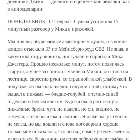
дневнике Джеки — диалоги и сценические ремарки, как
в киносценарии:
ПОНЕДЕЛЬНИК, 17 февраля. Судьба уготовила 15-
минутный разговор у Мика в прихожей.
Мы пошли, обуреваемые авантюрным духом, и в конце
концов отыскали 33 по Мейпсбери-роуд СВ2. Не зная, в
какую квартиру звонить, постучали и спросили Мика
Джаггера. Прошло несколько минут, потом появилась
старуха, а у нее за спиной я увидела Микки, он стоял на
лестнице, скрестив руки, со странной такой улыбочкой. В
полутьме он был как бледно-голубой столб, потому что
вышел в пижаме — бледно-голубой, с темно-синей
отделкой и белым кантом. Куртка была расстегнута,
пижамные брюки чуть не падали, но он, видимо, не
замечал, стоял босиком и смотрел. Я даже шагу ступить
не могла, но мы вошли и снова поговорили хорошо,
только мне показалось, что он над нами чуточку смеется,
у него такое было лицо, смутная добродушная улыбка, и