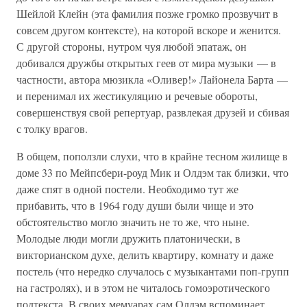
Шейлой Клейн (эта фамилия позже громко прозвучит в
совсем другом контексте), на которой вскоре и женится.
С другой стороны, нутром чуя любой эпатаж, он
добивался дружбы открытых геев от мира музыки — в
частности, автора мюзикла «Оливер!» Лайонела Барта —
и перенимал их жестикуляцию и речевые обороты,
совершенствуя свой репертуар, развлекая друзей и сбивая
с толку врагов.
В общем, поползли слухи, что в крайне тесном жилище в
доме 33 по Мейпсбери-роуд Мик и Олдэм так близки, что
даже спят в одной постели. Необходимо тут же
прибавить, что в 1964 году души были чище и это
обстоятельство могло значить не то же, что ныне.
Молодые люди могли дружить платонически, в
викторианском духе, делить квартиру, комнату и даже
постель (что нередко случалось с музыкантами поп-групп
на гастролях), и в этом не читалось гомоэротического
подтекста. В своих мемуарах сам Олдэм вспоминает