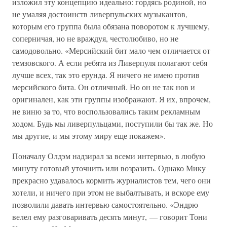
изложил эту концепцию идеально: гордясь родиной, но
не умаляя достоинств ливерпульских музыкантов,
которым его группа была обязана поворотом к лучшему,
соперничая, но не враждуя, честолюбиво, но не
самодовольно. «Мерсийский бит мало чем отличается от
темзовского. А если ребята из Ливерпуля полагают себя
лучше всех, так это ерунда. Я ничего не имею против
мерсийского бита. Он отличный. Но он не так нов и
оригинален, как эти группы изображают. Я их, впрочем,
не виню за то, что воспользовались таким рекламным
ходом. Будь мы ливерпульцами, поступили бы так же. Но
мы другие, и мы этому миру еще покажем».
Поначалу Олдэм надзирал за всеми интервью, в любую
минуту готовый уточнить или возразить. Однако Мику
прекрасно удавалось кормить журналистов тем, чего они
хотели, и ничего при этом не выбалтывать, и вскоре ему
позволили давать интервью самостоятельно. «Эндрю
велел ему разговаривать десять минут, — говорит Тони