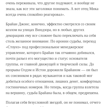
очень переживала, что другие подумают, и вообще не
знала, как все эти заголовки понимать. А вот отец Мика
всегда очень спокойно реагировал».
Брайан Джонс, конечно, эффектно смотрелся со своим
козлом на улицах Виндзора, но в любых других
декорациях ему все сложнее было переключать на себя
столь желанное внимание. По иронии судьбы, переход
«Стоунз» под профессиональное менеджерское
управление, которого Брайан так отчаянно добивался,
почти разъел его могущество и статус основателя
группы, ее главной движущей и творческой силы. До
прорыва Олдэм и Истон дорожили Брайаном — он был
их союзником в рядах музыкантов и как таковой мог
добиться особого отношения, лишних денег, комфортных
гостиничных номеров. Но теперь, когда группа взлетела
на вершину, судьба Брайана была, в общем, предрешена.
Полагая себя безусловной звездой, он не понимал, отчего