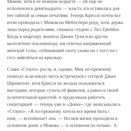
Миком, хотя в ее нежном возрасте — ей еще не
исполнилось девятнадцати — власть эта оставалась для
нее тайной за семью печатями. Теперь Крисси почти все
ночи проводила с Миком на Мейпсбери-роуд, хотя, держа
лицо перед родителями, снимала студию с Лиз Гриббен.
Когда в квартиру звонила Джеки Грэм или другие
малолетние поклонницы, им отвечал напряженный
женский голос, отбивавший охоту снова ни с того ни с
сего заявляться на крыльцо.
Слава «Стоунз» росла, и, однако, Мик по-прежнему
почитал за великую честь встречаться с сестрой Джин
Шримптон, хотя Крисси не желала пользоваться
выгодами, которые сулила ей фамилия, а равно и своей
ослепительной красотой, и продолжала работать
секретаршей — теперь уже в «Декке», где записывались
«Стоунз». «Я по-прежнему хотела все время быть с
ним, — вспоминает она. — Но моя жизнь проходила в
основном днем, а Микова — в основном по ночам». А