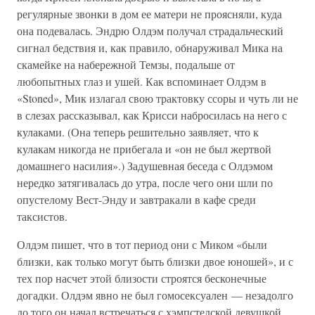
регулярные звонки в дом ее матери не проясняли, куда
она подевалась. Эндрю Олдэм получал страдальческий
сигнал бедствия и, как правило, обнаруживал Мика на
скамейке на набережной Темзы, подальше от
любопытных глаз и ушей. Как вспоминает Олдэм в
«Stoned», Мик излагал свою трактовку ссоры и чуть ли не
в слезах рассказывал, как Крисси набросилась на него с
кулаками. (Она теперь решительно заявляет, что к
кулакам никогда не прибегала и «он не был жертвой
домашнего насилия».) Задушевная беседа с Олдэмом
нередко затягивалась до утра, после чего они шли по
опустелому Вест-Энду и завтракали в кафе среди
таксистов.
Олдэм пишет, что в тот период они с Миком «были
близки, как только могут быть близки двое юношей», и с
тех пор насчет этой близости строятся бесконечные
догадки. Олдэм явно не был гомосексуален — незадолго
до того он начал встречаться с хэмпстедской девушкой