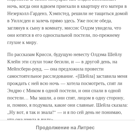
ночь, когда они вдвоем приехали в квартиру его матери в
Незерхолл-Гарденз, Хэмпстед, решили не тащиться домой
в Уиллсден и залечь прямо здесь. Уже после обеда,
заглянув к сыну в комнату, миссис Олдэм увидела, что
они ютятся в его односпальной постели, по-прежнему
глухие к миру.
По рассказам Крисси, будущую невесту Олдэма Шейлу
Клейн эти слухи тоже бесили, и — в другой день, на
Мейпсбери-роуд, — она предложила провести
самостоятельное расследование. «[Шейла] заставила меня
прождать с ней всю ночь — хотела посмотреть, спят ли
Эндрю с Миком в одной постели, и они спали в одной
постели… Мы зашли, а они спят, лицом в одну сторону,
и, помню, я подумала, какие они славные. Шейла сказала:
„Ну вот, я так и знала!“ — и я по сей день не понимаю,
что она имела в виду».
Продолжение на Литрес
* * *