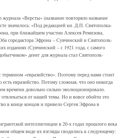
 журнала «Версты» (название повторяло название
сте значилось: «Под редакцией кн. Д.П. Святополка-
рона, при ближайшем участии Алексея Ремизова,
Оба соредактора Эфрона – Сувчинский и Святополк-
их изданиях (Сувчинский – с 1921 года, с самого
добытчиком» денег для журнала стал Святополк-
с термином «евразийство». Поэтому перед нами стоит
о есть евразийство. Потому сложная, что оно никогда
ием времени довольно сильно эволюционировало.
 отвлекаться от нашей темы. Но и вовсе обойти это
тво в конце концов и привело Сергея Эфрона в
мигрантской интеллигенции в 20-х годах прошлого века
самом общем виде их взгляды сводились к следующему: