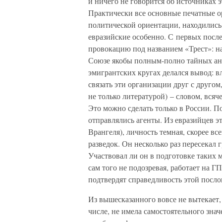
и ничего не говорится об источниках
Практически все основные печатные ор
политической ориентации, находились
евразийские особенно. С первых пос
провокацию под названием «Трест»: на 
Союзе якобы полным-полно тайных ан
эмигрантских кругах делался вывод: в
связать эти организации друг с другом
не только литературой) – словом, вся
Это можно сделать только в России. П
отправлялись агенты. Из евразийцев э
Врангеля), личность темная, скорее вс
разведок. Он несколько раз пересекал 
Участвовал ли он в подготовке таких 
сам того не подозревая, работает на 
подтвердят справедливость этой посл
Из вышесказанного вовсе не вытекает, 
числе, не имела самостоятельного знач