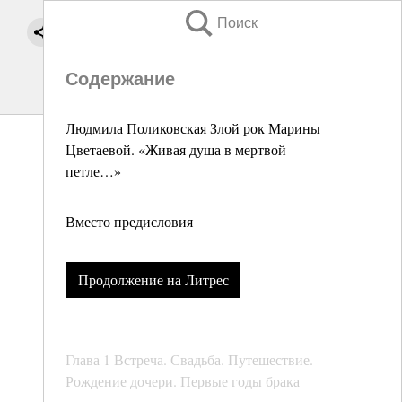
Поиск
Содержание
Людмила Поликовская Злой рок Марины
Цветаевой. «Живая душа в мертвой
петле…»
Вместо предисловия
Продолжение на Литрес
Глава 1 Встреча. Свадьба. Путешествие.
Рождение дочери. Первые годы брака