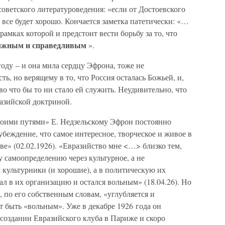
советского литературоведения: «если от Достоевского
 все будет хорошо. Кончается заметка патетически: «…
 рамках которой и предстоит вести борьбу за то, что
лжным и справедливым
».
году – и она мила сердцу Эфрона, тоже не
, но верящему в то, что Россия осталась Божьей, и,
во что бы то ни стало ей служить. Неудивительно, что
разийской доктриной.
воими путями» Е. Недзельскому Эфрон постоянно
убеждение, что самое интересное, творческое и живое в
е» (02.02.1926). «Евразийство мне <…> близко тем,
 самоопределению через культурное, а не
культурники (и хорошие), а в политическую их
л в их организацию и остался вольным» (18.04.26). Но
 по его собственным словам, «углубляется и
т быть «вольным». Уже в декабре 1926 года он
 создании Евразийского клуба в Париже и скоро