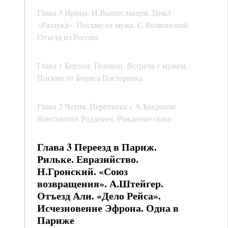
Глава 3 Ирина. Н.Вышеславцев. Цикл
«Разлука». Письмо от мужа. С.Волконский.
Отъезд из России
Глава 1 Берлин. Геликон. Встреча с мужем.
Письмо от Бориса Пастернака
Глава 2 Чехия. Переписка с А.Бахрахом.
Константин Родзевич. Рождение сына
Глава 3 Переезд в Париж.
Рильке. Евразийство.
Н.Гронский. «Союз
возвращения». А.Штейгер.
Отъезд Али. «Дело Рейса».
Исчезновение Эфрона. Одна в
Париже