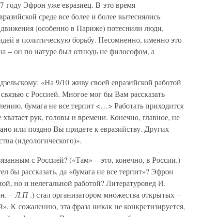
27 году Эфрон уже евразиец. В это время
вразийской среде все более и более вытеснялись
движения (особенно в Париже) потеснили люди,
дей в политическую борьбу. Несомненно, именно это
а – он по натуре был отнюдь не философом, а
едзельскому: «На 9/10 живу своей евразийской работой
 связью с Россией. Многое мог бы Вам рассказать
лению, бумага не все терпит <…> Работать приходится
 хватает рук, головы и времени. Конечно, главное, не
Рано или поздно Вы придете к евразийству. Других
ства (идеологического)».
вязанным с Россией? («Там» – это, конечно, в России.)
ел бы рассказать, да «бумага не все терпит»? Эфрон
ьной, но и нелегальной работой? Литературовед И.
он. –
Л.П
.) стал организатором множества открытых –
». К сожалению, эта фраза никак не конкретизируется,