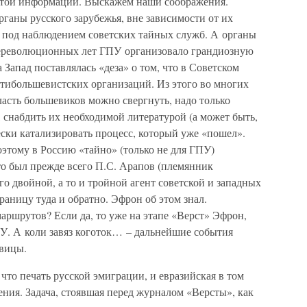
 этой информации. Выскажем наши соображения.
ганы русского зарубежья, вне зависимости от их
 под наблюдением советских тайных служб. А органы
лереволюционных лет ГПУ организовало грандиозную
Запад поставлялась «деза» о том, что в Советском
тибольшевистских организаций. Из этого во многих
ласть большевиков можно свергнуть, надо только
, снабдить их необходимой литературой (а может быть,
чески катализировать процесс, который уже «пошел».
оэтому в Россию «тайно» (только не для ГПУ)
то был прежде всего П.С. Арапов (племянник
его двойной, а то и тройной агент советской и западных
границу туда и обратно. Эфрон об этом знал.
маршрутов? Если да, то уже на этапе «Верст» Эфрон,
ГПУ. А коли завяз коготок… – дальнейшие события
овицы.
что печать русской эмиграции, и евразийская в том
ения. Задача, стоявшая перед журналом «Версты», как