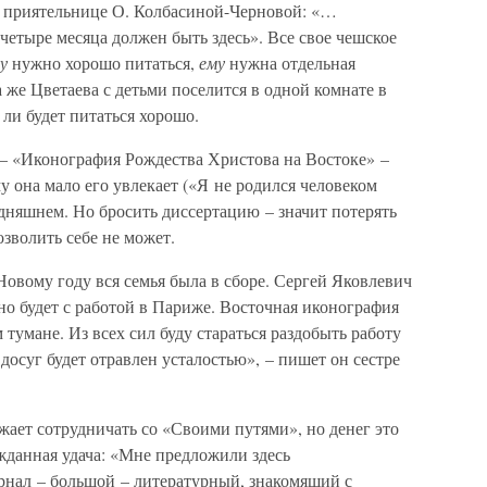
ей приятельнице О. Колбасиной-Черновой: «…
четыре месяца должен быть здесь». Все свое чешское
му
нужно хорошо питаться,
ему
нужна отдельная
 же Цветаева с детьми поселится в одной комнате в
ли будет питаться хорошо.
– «Иконография Рождества Христова на Востоке» –
у она мало его увлекает («Я не родился человеком
годняшнем. Но бросить диссертацию – значит потерять
зволить себе не может.
овому году вся семья была в сборе. Сергей Яковлевич
но будет с работой в Париже. Восточная иконография
тумане. Из всех сил буду стараться раздобыть работу
досуг будет отравлен усталостью», – пишет он сестре
ает сотрудничать со «Своими путями», но денег это
жданная удача: «Мне предложили здесь
урнал – большой – литературный, знакомящий с