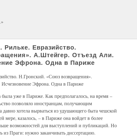
…»
. Рильке. Евразийство.
ращения». А.Штейгер. Отъезд Али.
ение Эфрона. Одна в Париже
азийство. Н.Гронский. «Союз возвращения».
. Исчезновение Эфрона. Одна в Париже
а была уже в Париже. Как предполагалось, на время –
ельство позволяло иностранцам, получающим
а давно хотела вырваться из удушающего быта чешской
ей мере, казалось, – в Париже она войдет в более
льше возможностей для выступлений и публикаций. Но
ь из Праги: нужно заканчивать диссертацию.