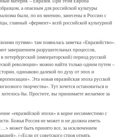
собый материк – Евразия. При этом Европа
образцом, а опасным для российской культуры
иализма были, по их мнению, занесены в Россию с
йцы, главный «фермент» всей российской культурной
воими путями» там появилась заметка «Евразийство».
ют завершением разрушительных процессов,
в петербургский (императорский) период русской
ской революции» можно найти только одним путем –
стории, одинаково далекой по духу от эпох и
вропеизации». Эта новая евразийская эпоха русской
гиозного творчества». Тут хочется остановиться и
к хотелось бы. Простите, вы принимаете желаемое за
ние «евразийской эпохи» в корне несовместимо с
сти. Божья Россия не может и не должна иметь
 <…> может быть принято все, за исключением
ацией». («Если от советского строя отнять