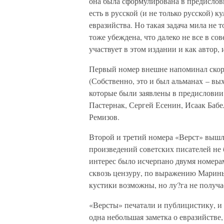
она была сформулирована в предислови
есть в русской (и не только русской) к
евразийства. Но такая задача мила не
тоже убеждена, что далеко не все в со
участвует в этом издании и как автор,
Первый номер внешне напоминал скоре
(Собственно, это и был альманах – вы
которые были заявлены в предисловии
Пастернак, Сергей Есенин, Исаак Баб
Ремизов.
Второй и третий номера «Верст» вышл
произведений советских писателей не
интерес было исчерпано двумя номера
сквозь цензуру, по выражению Марины 
кустики возможны, но лу?га не получа
«Версты» печатали и публицистику, и
одна небольшая заметка о евразийстве