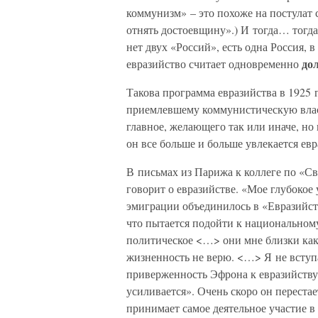
коммунизм» – это похоже на постулат 
отнять достоевщину».) И тогда… тогда
нет двух «Россий», есть одна Россия, в
до
евразийство считает одновременно
Такова программа евразийства в 1925 
приемлевшему коммунистическую власть
главное, желающего так или иначе, но 
он все больше и больше увлекается ев
В письмах из Парижа к коллеге по «С
говорит о евразийстве. «Мое глубокое 
эмиграции объединилось в «Евразийств
что пытается подойти к национальному
политическое <…> они мне близки как 
жизненность не верю. <…> Я не вступа
приверженность Эфрона к евразийству,
усиливается». Очень скоро он перестае
принимает самое деятельное участие в