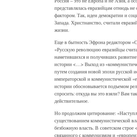
Россия – это не Европа и не Азия, а о
представлялась евразийцам отнюдь не 
фактором. Так, идеи демократии и соц
Запада. Христианство, считали еврази
жизни.
Еще в бытность Эфрона редактором «С
«Русскую революцию евразийцы счита
наметившихся и получивших развитие 
истории <…> Выход из «коммунистиче
путем создания новой эпохи русской и
императорской и коммунистической «е
истории обосновывается подъемом рели
спросить: откуда вы это взяли? Вам та
действительное.
Но продолжим цитирование: «Наступле
существованием коммунистической вла
безбожную власть. В советском строе
связанного с коммунизмом и «европеиз