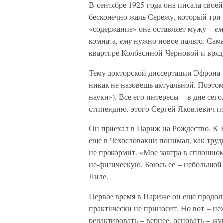
В сентябре 1925 года она писала сво
бесконечно жаль Сережу, который три-
«содержание» она оставляет мужу –
е
комната,
ему
нужно новое пальто. Сама
квартире Колбасиной-Черновой и вряд 
Тему докторской диссертации Эфрона 
никак не назовешь актуальной. Поэтом
науки»). Все его интересы – в дне се
стипендию, этого Сергей Яковлевич по
Он приехал в Париж на Рождество. К Н
еще в Чехословакии понимал, как труд
не прокормит. «Мое завтра в сплошном 
не-физическую. Боюсь ее – небольшой 
Лиле.
Первое время в Париже он еще продолж
практически не приносит. Но вот – не
редактировать – вернее, основать – ж