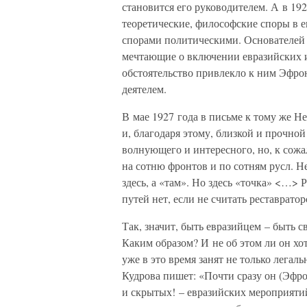
становится его руководителем. А в 19
теоретические, философские споры в е
спорами политическими. Основателей 
мечтающие о включении евразийских и
обстоятельство привлекло к ним Эфрон
деятелем.
В мае 1927 года в письме к тому же Н
и, благодаря этому, близкой и прочной
волнующего и интересного, но, к сожа
на сотню фронтов и по сотням русл. Не
здесь, а «там». Но здесь «точка» <…> 
путей нет, если не считать реставратор
Так, значит, быть евразийцем – быть с
Каким образом? И не об этом ли он хот
уже в это время занят не только легал
Кудрова пишет: «Почти сразу он (Эфр
и скрытых! – евразийских мероприятий