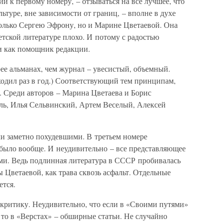
и к первому номеру, – отзываться на все лучшее, что
ультуре, вне зависимости от границ, – вполне в духе
 только Сергею Эфрону, но и Марине Цветаевой. Она
ветской литературе плохо. И потому с радостью
 и как помощник редакции.
е альманах, чем журнал – увесистый, объемный.
ходил раз в год.) Соответствующий тем принципам,
. Среди авторов – Марина Цветаева и Борис
ель, Илья Сельвинский, Артем Веселый, Алексей
и заметно похудевшими. В третьем номере
 было вообще. И неудивительно – все представляющее
ми. Ведь подлинная литература в СССР пробивалась
Цветаевой, как трава сквозь асфальт. Отдельные
ется.
 критику. Неудивительно, что если в «Своими путями»
, то в «Верстах» – обширные статьи. Не случайно