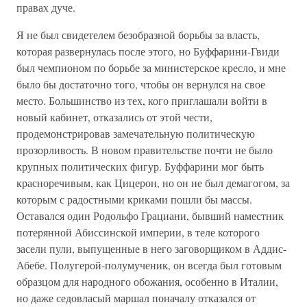
правах дуче.
Я не был свидетелем безобразной борьбы за власть,
которая развернулась после этого, но Буффарини-Гвиди
был чемпионом по борьбе за министерское кресло, и мне
было бы достаточно того, чтобы он вернулся на свое
место. Большинство из тех, кого приглашали войти в
новый кабинет, отказались от этой чести,
продемонстрировав замечательную политическую
прозорливость. В новом правительстве почти не было
крупных политических фигур. Буффарини мог быть
красноречивым, как Цицерон, но он не был демагогом, за
которым с радостными криками пошли бы массы.
Оставался один Родольфо Грациани, бывший наместник
потерянной Абиссинской империи, в теле которого
засели пули, выпущенные в него заговорщиком в Аддис-
Абебе. Полугерой-полумученик, он всегда был готовым
образцом для народного обожания, особенно в Италии,
но даже седовласый маршал поначалу отказался от