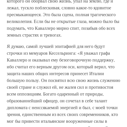
которого он оборвал свою жизнь, упал на землю, где и
лежал, тускло поблескивая, словно какое-то ядовитое
пресмыкающееся. Это была сцена, полная трагического
великолепия. Если бы не открытые глаза, можно было бы
подумать, что Каваллеро мирно спит, позабыв обо всех
земных страстях и тревогах.
Я думаю, самой лучшей эпитафией для него будут
строчки из мемуаров Кессельринга: «Я уважал графа
Каваллеро и оказывал ему безоговорочную поддержку,
ибо считал его верным другом оси, который верил, что
защита наших общих интересов принесет Италии
большую пользу. Он посвятил всю свою жизнь служению
своей стране и служил ей, не жалея сил и противостоя
всем оппозициям. Богато одаренный от природы,
образованнейший офицер, он сочетал в себе талант
дипломата с неиссякаемой энергией и был, с моей точки
зрения, единственным из всех своих современников, кто
мог бы привести итальянские вооруженные силы в