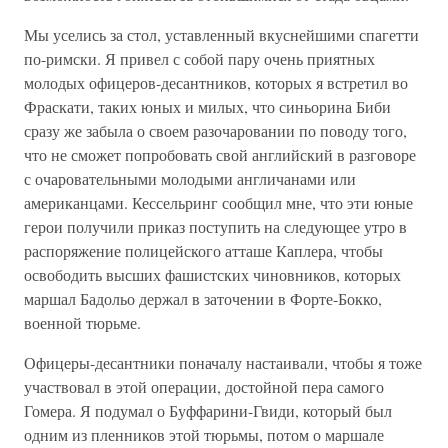
Мы уселись за стол, уставленный вкуснейшими спагетти
по-римски. Я привел с собой пару очень приятных
молодых офицеров-десантников, которых я встретил во
Фраскати, таких юных и милых, что синьорина Биби
сразу же забыла о своем разочаровании по поводу того,
что не сможет попробовать свой английский в разговоре
с очаровательными молодыми англичанами или
американцами. Кессельринг сообщил мне, что эти юные
герои получили приказ поступить на следующее утро в
распоряжение полицейского атташе Каплера, чтобы
освободить высших фашистских чиновников, которых
маршал Бадольо держал в заточении в Форте-Бокко,
военной тюрьме.
Офицеры-десантники поначалу настаивали, чтобы я тоже
участвовал в этой операции, достойной пера самого
Гомера. Я подумал о Буффарини-Гвиди, который был
одним из пленников этой тюрьмы, потом о маршале