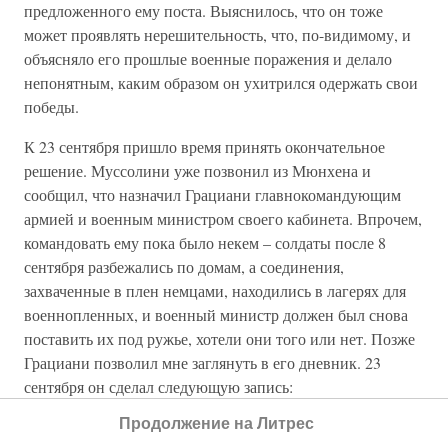
предложенного ему поста. Выяснилось, что он тоже
может проявлять нерешительность, что, по-видимому, и
объясняло его прошлые военные поражения и делало
непонятным, каким образом он ухитрился одержать свои
победы.
К 23 сентября пришло время принять окончательное
решение. Муссолини уже позвонил из Мюнхена и
сообщил, что назначил Грациани главнокомандующим
армией и военным министром своего кабинета. Впрочем,
командовать ему пока было некем – солдаты после 8
сентября разбежались по домам, а соединения,
захваченные в плен немцами, находились в лагерях для
военнопленных, и военный министр должен был снова
поставить их под ружье, хотели они того или нет. Позже
Грациани позволил мне заглянуть в его дневник. 23
сентября он сделал следующую запись:
Продолжение на Литрес
«
23 сентября – четверг.