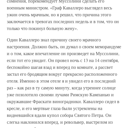
сомнения, порекомендует Муссолини сделать его
военным министром. «Граф Каваллеро выглядел весь
ужин очень мрачным, но я решил, что причина этого
заключается в тревогах последних недель и в том, что он
только что покинул больную жену».
Один Каваллеро знал причину своего мрачного
настроения. Должно быть, он думал о своем меморандуме
и о том, какое впечатление он произведет на Муссолини,
если тот его увидит. Он провел ночь с 13 на 14 сентября,
беспокойно шагая взад и вперед по комнате, а рассвет
застал его бродящим вокруг прекрасно расположенного
отеля. Именно в этом отеле я и увидел его в последний
раз – как раз в ту самую минуту, когда утреннее солнце
уже позолотило своими лучами Римскую Кампанью и
окружавшие Фраскати виноградники. Каваллеро сидел в
кресле, и его мертвые глаза были устремлены на
видневшийся вдали купол собора Святого Петра. Он
слегка наклонился вперед, и револьвер, выстрелом из