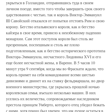
укрыться в Голландии, отправившись туда в своем
личном поезде, вместо того чтобы завершить срок своего
царствования с честью, так и король Виктор-Эммануил
III Савойский отказался от попытки отстоять Рим и свою
корону. Бегство итальянского короля, как и бегство
кайзера в свое время, привело к неизбежному падению
монархии. Сам этот поступок короля был столь же
презренным, поспешным и столь же плохо
подготовленным, как и бегство исторического прототипа
Виктора-Эммануила, несчастного Людовика XVI и его
еще более несчастной жены, в Варенн. В 5 часов 10
минут утра 9 сентября, когда мы во Фраскати ждали, что
король примет на себя командование всеми шестью
дивизиями и двинет их на ставку фельдмаршала, во двор
военного министерства, где укрылась прошлой ночью
королевская семья, въехало несколько машин. В них
уселись их величества, сопровождаемые наследником
престола принцем Умберто, которого отец убедил бежать
с ними, хотя принц был уверен, что им лучше остаться в