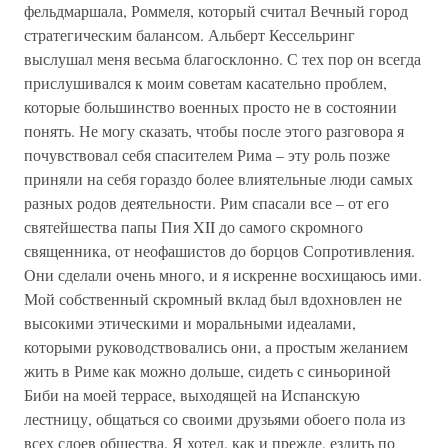
фельдмаршала, Роммеля, который считал Вечный город
стратегическим балансом. Альберт Кессельринг
выслушал меня весьма благосклонно. С тех пор он всегда
прислушивался к моим советам касательно проблем,
которые большинство военных просто не в состоянии
понять. Не могу сказать, чтобы после этого разговора я
почувствовал себя спасителем Рима – эту роль позже
приняли на себя гораздо более влиятельные люди самых
разных родов деятельности. Рим спасали все – от его
святейшества папы Пия XII до самого скромного
священника, от неофашистов до борцов Сопротивления.
Они сделали очень много, и я искренне восхищаюсь ими.
Мой собственный скромный вклад был вдохновлен не
высокими этическими и моральными идеалами,
которыми руководствовались они, а простым желанием
жить в Риме как можно дольше, сидеть с синьориной
Биби на моей террасе, выходящей на Испанскую
лестницу, общаться со своими друзьями обоего пола из
всех слоев общества. Я хотел, как и прежде, ездить по