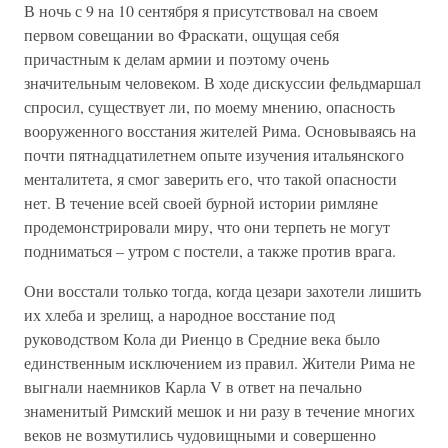
В ночь с 9 на 10 сентября я присутствовал на своем
первом совещании во Фраскати, ощущая себя
причастным к делам армии и поэтому очень
значительным человеком. В ходе дискуссии фельдмаршал
спросил, существует ли, по моему мнению, опасность
вооруженного восстания жителей Рима. Основываясь на
почти пятнадцатилетнем опыте изучения итальянского
менталитета, я смог заверить его, что такой опасности
нет. В течение всей своей бурной истории римляне
продемонстрировали миру, что они терпеть не могут
подниматься – утром с постели, а также против врага.
Они восстали только тогда, когда цезари захотели лишить
их хлеба и зрелищ, а народное восстание под
руководством Кола ди Риенцо в Средние века было
единственным исключением из правил. Жители Рима не
выгнали наемников Карла V в ответ на печально
знаменитый Римский мешок и ни разу в течение многих
веков не возмутились чудовищными и совершенно