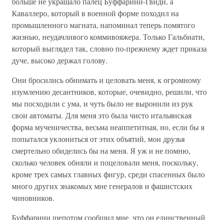
больше не украшало палец Буффарини-Гвиди, а
Каваллеро, который в военной форме походил на
промышленного магната, напоминал теперь помятого
жизнью, неудачливого коммивояжера. Только Гальбиати,
который выглядел так, словно по-прежнему ждет приказа
дуче, высоко держал голову.
Они бросились обнимать и целовать меня, к огромному
изумлению десантников, которые, очевидно, решили, что
мы посходили с ума, и чуть было не выронили из рук
свои автоматы. Для меня это была чисто итальянская
форма мученичества, весьма неаппетитная, но, если бы я
попытался уклониться от этих объятий, мои друзья
смертельно обиделись бы на меня. Я уж и не помню,
сколько человек обняли и поцеловали меня, поскольку,
кроме трех самых главных фигур, среди спасенных было
много других знакомых мне генералов и фашистских
чиновников.
Буффарини шепотом сообщил мне, что он единственный