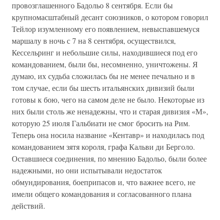
провозглашенного Бадольо 8 сентября. Если бы
крупномасштабный десант союзников, о котором говорил
Тейлор изумленному его появлением, невыспавшемуся
маршалу в ночь с 7 на 8 сентября, осуществился,
Кессельринг и небольшие силы, находившиеся под его
командованием, были бы, несомненно, уничтожены. Я
думаю, их судьба сложилась бы не менее печально и в
том случае, если бы шесть итальянских дивизий были
готовы к бою, чего на самом деле не было. Некоторые из
них были столь же ненадежны, что и старая дивизия «М»,
которую 25 июля Гальбиати не смог бросить на Рим.
Теперь она носила название «Кентавр» и находилась под
командованием зятя короля, графа Кальви ди Берголо.
Оставшиеся соединения, по мнению Бадольо, были более
надежными, но они испытывали недостаток
обмундирования, боеприпасов и, что важнее всего, не
имели общего командования и согласованного плана
действий.