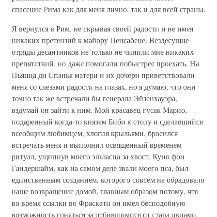
спасение Рима как для меня лично, так и для всей страны.
Я вернулся в Рим, не скрывая своей радости и не имея
никаких претензий к майору Пенсабене. Вездесущие
отряды десантников не только не чинили мне никаких
препятствий, но даже помогали побыстрее проехать. На
Пьяцца ди Спанья матери и их дочери приветствовали
меня со слезами радости на глазах, но я думаю, что они
точно так же встречали бы генерала Эйзенхауэра,
вздумай он зайти к ним. Мой красавец гусак Марио,
подаренный когда-то князем Биби к столу и сделавшийся
всеобщим любимцем, хлопая крыльями, бросился
встречать меня и выполнил освященный временем
ритуал, ущипнув моего эльзасца за хвост. Куно фон
Гандершайм, как на самом деле звали моего пса, был
единственным созданием, которого совсем не обрадовало
наше возвращение домой, главным образом потому, что
во время ссылки во Фраскати он имел бесподобную
возможность гоняться за отбившимися от стада овцами.