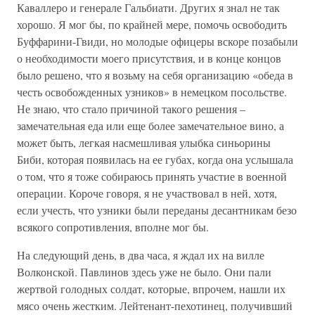
Каваллеро и генерале Гальбиати. Других я знал не так
хорошо. Я мог бы, по крайней мере, помочь освободить
Буффарини-Гвиди, но молодые офицеры вскоре позабыли
о необходимости моего присутствия, и в конце концов
было решено, что я возьму на себя организацию «обеда в
честь освобожденных узников» в немецком посольстве.
Не знаю, что стало причиной такого решения –
замечательная еда или еще более замечательное вино, а
может быть, легкая насмешливая улыбка синьорины
Биби, которая появилась на ее губах, когда она услышала
о том, что я тоже собираюсь принять участие в военной
операции. Короче говоря, я не участвовал в ней, хотя,
если учесть, что узники были переданы десантникам безо
всякого сопротивления, вполне мог бы.
На следующий день, в два часа, я ждал их на вилле
Волконской. Павлинов здесь уже не было. Они пали
жертвой голодных солдат, которые, впрочем, нашли их
мясо очень жестким. Лейтенант-пехотинец, получивший