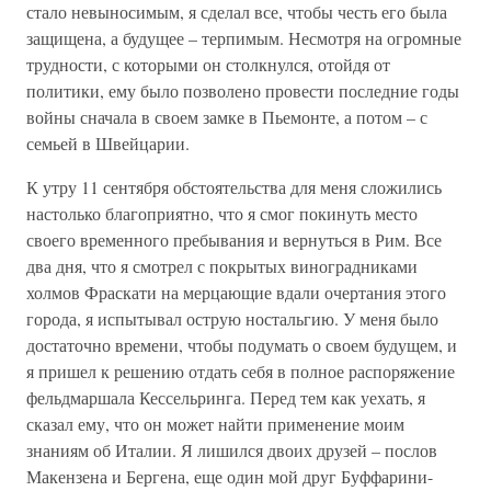
стало невыносимым, я сделал все, чтобы честь его была
защищена, а будущее – терпимым. Несмотря на огромные
трудности, с которыми он столкнулся, отойдя от
политики, ему было позволено провести последние годы
войны сначала в своем замке в Пьемонте, а потом – с
семьей в Швейцарии.
К утру 11 сентября обстоятельства для меня сложились
настолько благоприятно, что я смог покинуть место
своего временного пребывания и вернуться в Рим. Все
два дня, что я смотрел с покрытых виноградниками
холмов Фраскати на мерцающие вдали очертания этого
города, я испытывал острую ностальгию. У меня было
достаточно времени, чтобы подумать о своем будущем, и
я пришел к решению отдать себя в полное распоряжение
фельдмаршала Кессельринга. Перед тем как уехать, я
сказал ему, что он может найти применение моим
знаниям об Италии. Я лишился двоих друзей – послов
Макензена и Бергена, еще один мой друг Буффарини-