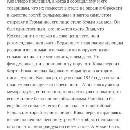
Каваллеро побледнел, а когда я сообщил ему и его
товарищам, что их поместят в отеле на окраине Фраскати
в качестве гостей фельдмаршала и завтра самолетом
отправят в Германию, его лицо стало белым как мел. Он
был единственным, кто не хотел ехать. Зная, что
Кессельринг не только высоко ценил его, но и
рекомендовал назначить Верховным главнокомандующим
реорганизованными итальянскими вооруженными
силами, я никак не мог понять, в чем дело. Ни
фельдмаршал, ни я не знали в ту пору, что Каваллеро из
Форте-Бокко послал Бадольо меморандум, в котором
писал, что он, Каваллеро, еще осенью 1942 года составил
план смещения дуче со своего поста. А поскольку автор
меморандума, естественно, знал о его существовании, то
его смятение было вполне объяснимым. Оно было бы
еще более сильным, если бы он знал, что достойный
Бадольо, который терпеть не мог Каваллеро, отправляясь
в свое поспешное бегство утром 9 сентября, специально
оставил этот меморандум на своем столе. А может быть,