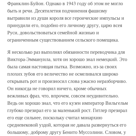
Франклин-Буйон. Однако в 1943 году об этом не могло
быть и речи. Десятилетия подчинения фашизму
вытравили из души короля все героические импульсы и
принудили его, подобно его личному другу, царю всея
Руси, довольствоваться семейной жизнью и
ограниченным существованием сельского помещика.
Я несколько раз выполнял обязанности переводчика для
Виктора-Эммануила, хотя он хорошо знал немецкий. Это
была самая настоящая пытка. Возможно, из-за своих
плохих зубов его величество не осмеливался широко
открывать рот и произносил слова ужасно неразборчиво.
Он никогда не говорил ничего, кроме обычных
вежливых фраз, что, впрочем, совсем неудивительно.
Ведь он хорошо знал, что его кузен император Вильгельм
глубоко презирал его за маленький рост. Гитлер презирал
его еще сильнее, поскольку считал монархию
средневековой уздой, которая не давала развернуться его
большому, доброму другу Бенито Муссолини. Словом, у