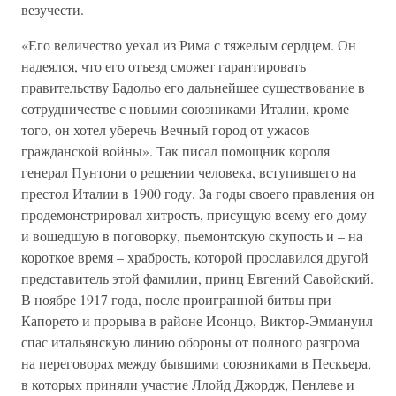
везучести.
«Его величество уехал из Рима с тяжелым сердцем. Он
надеялся, что его отъезд сможет гарантировать
правительству Бадольо его дальнейшее существование в
сотрудничестве с новыми союзниками Италии, кроме
того, он хотел уберечь Вечный город от ужасов
гражданской войны». Так писал помощник короля
генерал Пунтони о решении человека, вступившего на
престол Италии в 1900 году. За годы своего правления он
продемонстрировал хитрость, присущую всему его дому
и вошедшую в поговорку, пьемонтскую скупость и – на
короткое время – храбрость, которой прославился другой
представитель этой фамилии, принц Евгений Савойский.
В ноябре 1917 года, после проигранной битвы при
Капорето и прорыва в районе Исонцо, Виктор-Эммануил
спас итальянскую линию обороны от полного разгрома
на переговорах между бывшими союзниками в Пескьера,
в которых приняли участие Ллойд Джордж, Пенлеве и