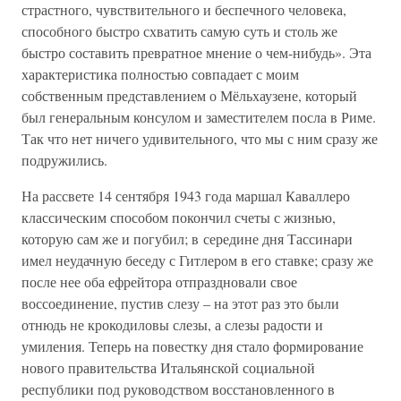
страстного, чувствительного и беспечного человека,
способного быстро схватить самую суть и столь же
быстро составить превратное мнение о чем-нибудь». Эта
характеристика полностью совпадает с моим
собственным представлением о Мёльхаузене, который
был генеральным консулом и заместителем посла в Риме.
Так что нет ничего удивительного, что мы с ним сразу же
подружились.
На рассвете 14 сентября 1943 года маршал Каваллеро
классическим способом покончил счеты с жизнью,
которую сам же и погубил; в середине дня Тассинари
имел неудачную беседу с Гитлером в его ставке; сразу же
после нее оба ефрейтора отпраздновали свое
воссоединение, пустив слезу – на этот раз это были
отнюдь не крокодиловы слезы, а слезы радости и
умиления. Теперь на повестку дня стало формирование
нового правительства Итальянской социальной
республики под руководством восстановленного в