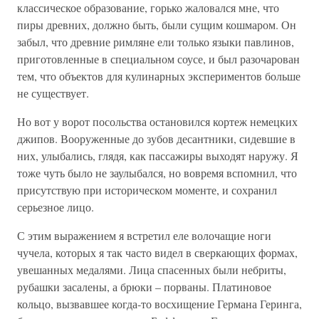
классическое образование, горько жаловался мне, что
пиры древних, должно быть, были сущим кошмаром. Он
забыл, что древние римляне ели только языки павлинов,
приготовленные в специальном соусе, и был разочарован
тем, что объектов для кулинарных экспериментов больше
не существует.
Но вот у ворот посольства остановился кортеж немецких
джипов. Вооруженные до зубов десантники, сидевшие в
них, улыбались, глядя, как пассажиры выходят наружу. Я
тоже чуть было не заулыбался, но вовремя вспомнил, что
присутствую при историческом моменте, и сохранил
серьезное лицо.
С этим выражением я встретил еле волочащие ноги
чучела, которых я так часто видел в сверкающих формах,
увешанных медалями. Лица спасенных были небриты,
рубашки засалены, а брюки – порваны. Платиновое
кольцо, вызвавшее когда-то восхищение Германа Геринга,