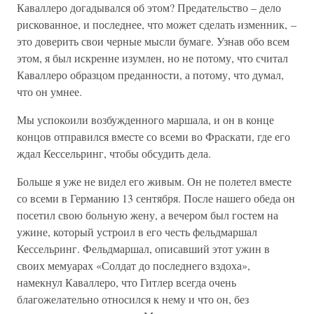
Каваллеро догадывался об этом? Предательство – дело
рискованное, и последнее, что может сделать изменник, –
это доверить свои черные мысли бумаге. Узнав обо всем
этом, я был искренне изумлен, но не потому, что считал
Каваллеро образцом преданности, а потому, что думал,
что он умнее.
Мы успокоили возбужденного маршала, и он в конце
концов отправился вместе со всеми во Фраскати, где его
ждал Кессельринг, чтобы обсудить дела.
Больше я уже не видел его живым. Он не полетел вместе
со всеми в Германию 13 сентября. После нашего обеда он
посетил свою больную жену, а вечером был гостем на
ужине, который устроил в его честь фельдмаршал
Кессельринг. Фельдмаршал, описавший этот ужин в
своих мемуарах «Солдат до последнего вздоха»,
намекнул Каваллеро, что Гитлер всегда очень
благожелательно относился к нему и что он, без