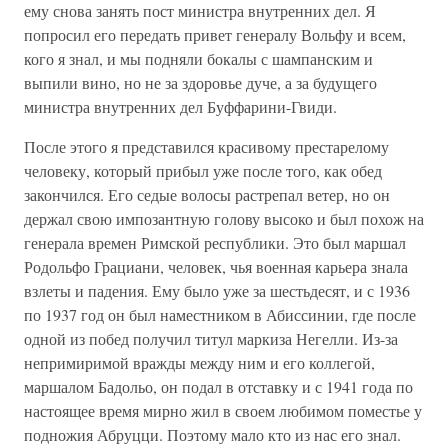
ему снова занять пост министра внутренних дел. Я
попросил его передать привет генералу Вольфу и всем,
кого я знал, и мы подняли бокалы с шампанским и
выпили вино, но не за здоровье дуче, а за будущего
министра внутренних дел Буффарини-Гвиди.
После этого я представился красивому престарелому
человеку, который прибыл уже после того, как обед
закончился. Его седые волосы растрепал ветер, но он
держал свою импозантную голову высоко и был похож на
генерала времен Римской республики. Это был маршал
Родольфо Грациани, человек, чья военная карьера знала
взлеты и падения. Ему было уже за шестьдесят, и с 1936
по 1937 год он был наместником в Абиссинии, где после
одной из побед получил титул маркиза Негелли. Из-за
непримиримой вражды между ним и его коллегой,
маршалом Бадольо, он подал в отставку и с 1941 года по
настоящее время мирно жил в своем любимом поместье у
подножия Абруцци. Поэтому мало кто из нас его знал.