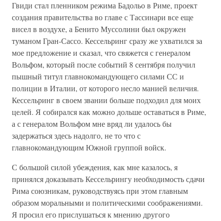
Гвиди стал пленником режима Бадольо в Риме, проект
создания правительства во главе с Тассинари все еще
висел в воздухе, а Бенито Муссолини был окружен
туманом Гран-Сассо. Кессельринг сразу же ухватился за
мое предложение и сказал, что свяжется с генералом
Вольфом, который после событий 8 сентября получил
пышный титул главнокомандующего силами СС и
полиции в Италии, от которого несло манией величия.
Кессельринг в своем звании больше подходил для моих
целей. Я собирался как можно дольше оставаться в Риме,
а с генералом Вольфом мне вряд ли удалось бы
задержаться здесь надолго, не то что с
главнокомандующим Южной группой войск.
С большой силой убеждения, как мне казалось, я
принялся доказывать Кессельрингу необходимость сдачи
Рима союзникам, руководствуясь при этом главным
образом моральными и политическими соображениями.
Я просил его прислушаться к мнению другого