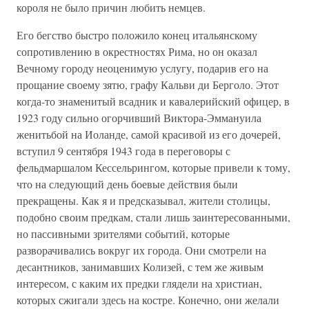
короля не было причин любить немцев.
Его бегство быстро положило конец итальянскому
сопротивлению в окрестностях Рима, но он оказал
Вечному городу неоценимую услугу, подарив его на
прощание своему зятю, графу Кальви ди Берголо. Этот
когда-то знаменитый всадник и кавалерийский офицер, в
1923 году сильно огорчивший Виктора-Эммануила
женитьбой на Иоланде, самой красивой из его дочерей,
вступил 9 сентября 1943 года в переговоры с
фельдмаршалом Кессельрингом, которые привели к тому,
что на следующий день боевые действия были
прекращены. Как я и предсказывал, жители столицы,
подобно своим предкам, стали лишь заинтересованными,
но пассивными зрителями событий, которые
разворачивались вокруг их города. Они смотрели на
десантников, занимавших Колизей, с тем же живым
интересом, с каким их предки глядели на христиан,
которых сжигали здесь на костре. Конечно, они желали