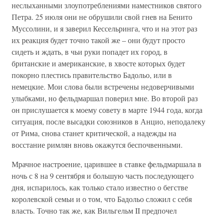
неслыханными злоупотреблениями наместников святого
Петра. 25 июля они не обрушили свой гнев на Бенито
Муссолини, и я заверил Кессельринга, что и на этот раз
их реакция будет точно такой же – они будут просто
сидеть и ждать, в чьи руки попадет их город, в
британские и американские, в хвосте которых будет
покорно плестись правительство Бадольо, или в
немецкие. Мои слова были встречены недоверчивыми
улыбками, но фельдмаршал поверил мне. Во второй раз
он прислушается к моему совету в марте 1944 года, когда
ситуация, после высадки союзников в Анцио, неподалеку
от Рима, снова станет критической, а надежды на
восстание римлян вновь окажутся беспочвенными.
Мрачное настроение, царившее в ставке фельдмаршала в
ночь с 8 на 9 сентября и большую часть последующего
дня, испарилось, как только стало известно о бегстве
королевской семьи и о том, что Бадольо сложил с себя
власть. Точно так же, как Вильгельм II предпочел