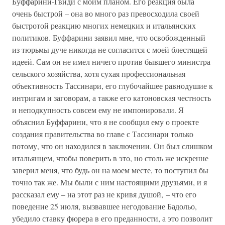
Буффарини-Гвиди с моим планом. Его реакция была
очень быстрой – она во много раз превосходила своей
быстротой реакцию многих немецких и итальянских
политиков. Буффарини заявил мне, что освобожденный
из тюрьмы дуче никогда не согласится с моей блестящей
идеей. Сам он не имел ничего против бывшего министра
сельского хозяйства, хотя сухая профессиональная
объективность Тассинари, его глубочайшее равнодушие к
интригам и заговорам, а также его катоновская честность
и неподкупность совсем ему не импонировали. Я
объяснил Буффарини, что я не сообщил ему о проекте
создания правительства во главе с Тассинари только
потому, что он находился в заключении. Он был слишком
итальянцем, чтобы поверить в это, но столь же искренне
заверил меня, что будь он на моем месте, то поступил бы
точно так же. Мы были с ним настоящими друзьями, и я
рассказал ему – на этот раз не кривя душой, – что его
поведение 25 июля, вызвавшее негодование Бадольо,
убедило ставку фюрера в его преданности, а это позволит