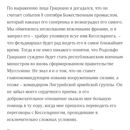
По выражению лица Грациани я догадался, что он
считает события 8 сентября Божественным промыслом,
который наказал его соперника и вознаградил его самого.
Мы обменялись несколькими вежливыми фразами, и я
заверил его – храбро упомянув всуе имя Кессельринга, –
что фельдмаршал будет рад видеть его в самое ближайшее
время. Тогда я не имел никакого понятия, что Родольфо
Грациани суждено будет стать республиканским военным
министром во вновь сформированном правительстве
Муссолини. Не знал я и о том, что он станет
главнокомандующим новыми вооруженными силами, а
позже – командиром Лигурийской армейской группы. Он
не забыл моего сердечного приема, и его
доброжелательное отношение оказало мне большую
помощь в ту пору, когда мне пришлось переводить его
переговоры с Кессельрингом, проходившие в
исключительно сложных условиях.