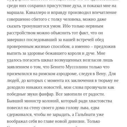
среди них сохранил присутствие духа, и показал мне на
маршала. Каваллеро и вправду производил впечатление
совершенно сбитого с толку человека, можно даже
сказать тронувшегося умом. Ибо только нервным
расстройством можно объяснить тот факт, что он
завершил последовавший за нашей встречей обед
проверенным жизнью способом, а именно – предложив
выпить за здоровье бежавшего короля и дуче. Мне
удалось погасить шквал возмущенных возгласов лишь
заявлением о том, что Бенито Муссолини только что
приземлился на римском аэродроме, следуя в Вену. Для
людей, до которых с момента их заключения в тюрьму не
доходило никаких новостей, мои слова прозвучали как
победные звуки фанфар. Все завопили от радости.
Бывший министр колоний, который ради хвастовства
повесил на стену своего дома голову льва, едва
сдерживался, чтобы не зарыдать, а Гальбиати уже
воображал себя во главе новой дивизии. Только