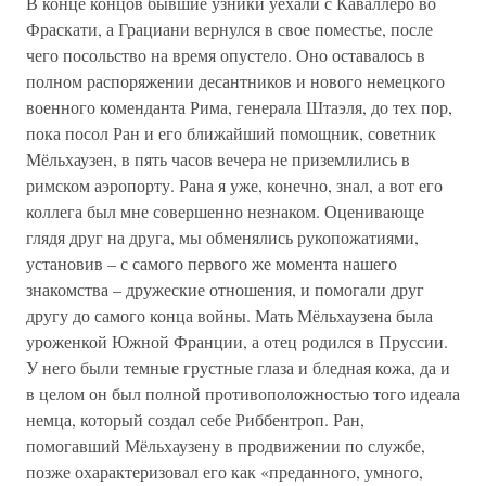
В конце концов бывшие узники уехали с Каваллеро во
Фраскати, а Грациани вернулся в свое поместье, после
чего посольство на время опустело. Оно оставалось в
полном распоряжении десантников и нового немецкого
военного коменданта Рима, генерала Штаэля, до тех пор,
пока посол Ран и его ближайший помощник, советник
Мёльхаузен, в пять часов вечера не приземлились в
римском аэропорту. Рана я уже, конечно, знал, а вот его
коллега был мне совершенно незнаком. Оценивающе
глядя друг на друга, мы обменялись рукопожатиями,
установив – с самого первого же момента нашего
знакомства – дружеские отношения, и помогали друг
другу до самого конца войны. Мать Мёльхаузена была
уроженкой Южной Франции, а отец родился в Пруссии.
У него были темные грустные глаза и бледная кожа, да и
в целом он был полной противоположностью того идеала
немца, который создал себе Риббентроп. Ран,
помогавший Мёльхаузену в продвижении по службе,
позже охарактеризовал его как «преданного, умного,