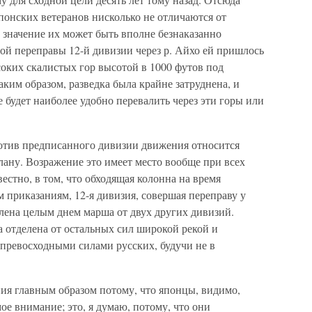
понских ветеранов нисколько не отличаются от
значение их может быть вполне безнаказанно
й переправы 12-й дивизии через р. Айхо ей пришлось
соких скалистых гор высотой в 1000 футов под
аким образом, разведка была крайне затруднена, и
 будет наиболее удобно перевалить через эти горы или
ротив предписанного дивизии движения относится
ану. Возражение это имеет место вообще при всех
естно, в том, что обходящая колонна на время
м приказаниям, 12-я дивизия, совершая переправу у
елена целым днем марша от двух других дивизий.
а отделена от остальных сил широкой рекой и
 превосходными силами русских, будучи не в
ия главным образом потому, что японцы, видимо,
ое внимание; это, я думаю, потому, что они