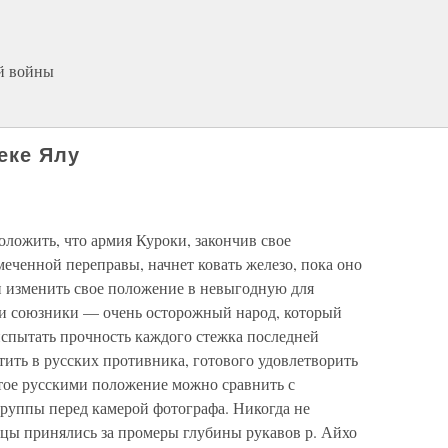
ой войны
реке Ялу
ожить, что армия Куроки, закончив свое
меченной переправы, начнет ковать железо, пока оно
и изменить свое положение в невыгодную для
ши союзники — очень осторожный народ, который
спытать прочность каждого стежка последней
ить в русских противника, готового удовлетворить
ятое русскими положение можно сравнить с
уппы перед камерой фотографа. Никогда не
нцы принялись за промеры глубины рукавов р. Айхо