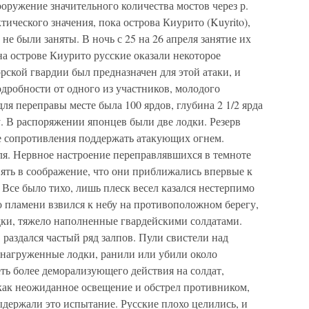
оружение значительного количества мостов через р.
тического значения, пока острова Киурито (Kuyrito),
) не были заняты. В ночь с 25 на 26 апреля занятие их
а острове Киурито русские оказали некоторое
рской гвардии был предназначен для этой атаки, и
одробности от одного из участников, молодого
я переправы месте была 100 ярдов, глубина 2 1/2 ярда
ду. В распоряжении японцев были две лодки. Резерв
ае сопротивления поддержать атакующих огнем.
еля. Нервное настроение переправлявшихся в темноте
ять в соображение, что они приближались впервые к
Все было тихо, лишь плеск весел казался нестерпимо
 пламени взвился к небу на противоположном берегу,
дки, тяжело наполненные гвардейскими солдатами.
, раздался частый ряд залпов. Пули свистели над
 нагруженные лодки, ранили или убили около
ть более деморализующего действия на солдат,
 как неожиданное освещение и обстрел противником,
держали это испытание. Русские плохо целились, и