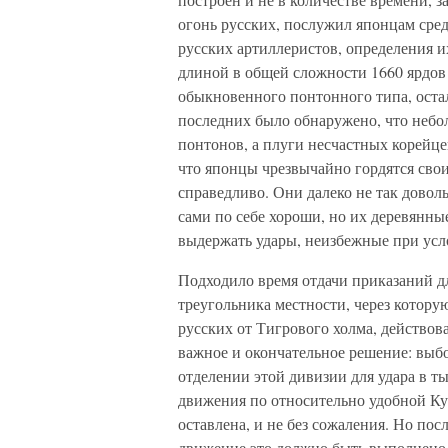
огонь русских, послужил японцам сре
русских артиллеристов, определения и
длиной в общей сложности 1660 ярдов 
обыкновенного понтонного типа, ост
последних было обнаружено, что небо
понтонов, а плуги несчастных корейце
что японцы чрезвычайно гордятся свои
справедливо. Они далеко не так дово
сами по себе хороши, но их деревянн
выдержать удары, неизбежные при усл
Подходило время отдачи приказаний дл
треугольника местности, через котору
русских от Тигрового холма, действов
важное и окончательное решение: выб
отделении этой дивизии для удара в т
движения по относительно удобной К
оставлена, и не без сожаления. Но по
движение это должно быть выполнено,