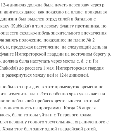
 12-я дивизия должна была начать переправу через р.
 и двигаться далее, как показано на плане, прикрывая
 дивизии был выделен отряд силой в батальон с
бкаку (Kubkaku) в тыл левому флангу противника, но
роизвести сколько-нибудь значительного впечатления.
ла занять положение, показанное на плане № 2
), и, продолжая наступление, на следующий день на
м фланге Императорской гвардии на восточном берегу р.
 должна была наступать через мосты с, d, e и f и
Chukodai) до рассвета 1 мая. Императорская гвардия
 и развернуться между ней и 12-й дивизией.
ано было за три дня, в этот промежуток времени не
вить изменить план. Это особенно ярко указывает на
явили небольшой проблеск деятельности, который
ь монотонность из программы. Когда 26 апреля
алось, были готовы уйти и с Тигрового холма.
лял вершину горного треугольника, ограниченного с
. Холм этот был занят одной гвардейской ротой,