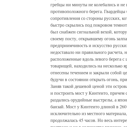
гребцы ни минуты не колебались и не 
противоположного берега. Гвардейцы 
сопротивления со стороны русских, к
быстро скрылись под покровом темноты
был снабжен сигнальной вехой, котору
своему посту, открывшему огонь залпа
предприимчивость и искусство русских,
недоставало ни правильного расчета, 
расположенные вдоль левого берега с
товарищей, находились на несколько 
отнесены течением и закрыли собой це
будучи в состоянии открыть огонь, пр
Заняв такой дешевой ценой эти остров
и построить мост у Кинтеито, причем
раздались орудийные выстрелы, а япо
банзай. Мост у Кинтеито длиной в 260
исключительно из местного материала,
продолжалась 45 часов. Но весь интере
построен и не в количестве времени, за