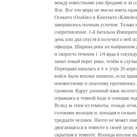
между известными уже бродами и за со
Ялу. Все эти меры не могли иметь прак
Осекито (Osekito) и Кинтеито (Kinteito
завершилось полным успехом. Только н
сопротивление. 1-й батальон Императо
день или два спустя я получил о ней п
офицера. Ширина реки на выбранном дл
и скорость течения 1 1/4 ярда в секун
занял левый берег реки, чтобы в случ
Переправа началась в 4 ч. утра 26 апр
войск было вполне понятно, если прин
неизвестному и опасному противнику. 
громким. Вдруг длинный язык желтого
отражаясь в темной воде и освещая ло
Вслед за этим из темноты, позади огня
головами японцев и, попадая в сильно
тридцати человек. Ничто не может име
двигающихся в темноте к своей цели,
скрытым в темноте. Японцы вполне вы