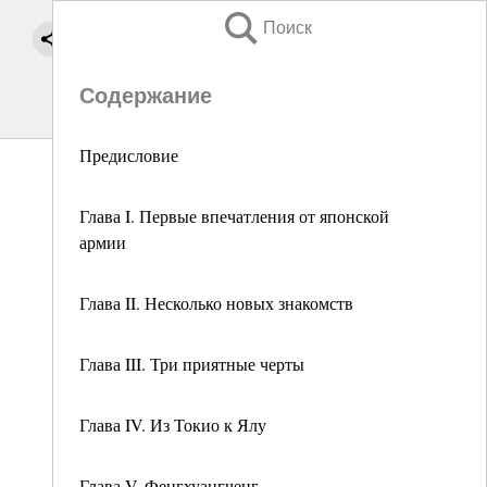
Поиск
Содержание
Предисловие
Глава I. Первые впечатления от японской
армии
Глава II. Несколько новых знакомств
Глава III. Три приятные черты
Глава IV. Из Токио к Ялу
Глава V. Фенгхуангченг