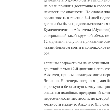
не были приняты достаточно в соображ
неизвестные опасности. По словам яп
организовать в течение 3–4 дней подво
должна бы была продовольствоваться с
Куанчиенченга и Айянмена (Aiyanmen)
совершавшей такой кружной обход, не
12-я дивизия получила приказание со
левым флангом войти в соприкосновен
боя.
Главным возражением на изложенный 
действий в тыл 12-й дивизии неприятел
Айянмен, причем кавалерия могла пер
Чинанпо. Но теперь, когда вся армия 
короткую и безопасную коммуникацион
опасаться подобных предприятий конн
пересеченности местности, по которой
местности между р. Айхо и р. Ялу ока
китайской войны, проходившие по нему