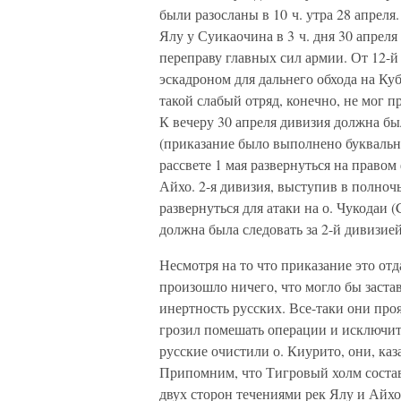
были разосланы в 10 ч. утра 28 апреля.
Ялу у Суикаочина в 3 ч. дня 30 апреля
переправу главных сил армии. От 12-й
эскадроном для дальнего обхода на Ку
такой слабый отряд, конечно, не мог п
К вечеру 30 апреля дивизия должна бы
(приказание было выполнено буквально
рассвете 1 мая развернуться на право
Айхо. 2-я дивизия, выступив в полночь,
развернуться для атаки на о. Чукодаи (
должна была следовать за 2-й дивизией
Несмотря на то что приказание это отд
произошло ничего, что могло бы заста
инертность русских. Все-таки они про
грозил помешать операции и исключит
русские очистили о. Киурито, они, каз
Припомним, что Тигровый холм состав
двух сторон течениями рек Ялу и Айхо