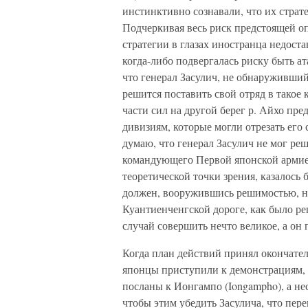
инстинктивно сознавали, что их страт
Подчеркивая весь риск предстоящей оп
стратегии в глазах иностранца недоста
когда-либо подвергалась риску быть а
что генерал Засулич, не обнаруживши
решится поставить свой отряд в такое
части сил на другой берег р. Айхо пр
дивизиям, которые могли отрезать его
думаю, что генерал Засулич не мог реши
командующего Первой японской армие
теоретической точки зрения, казалос
должен, вооружившись решимостью, на
Куантиенченгской дороге, как было р
случай совершить нечто великое, а он
Когда план действий принял окончате
японцы приступили к демонстрациям, д
посланы к Ионгампо (Iongampho), а не
чтобы этим убедить Засулича, что пер