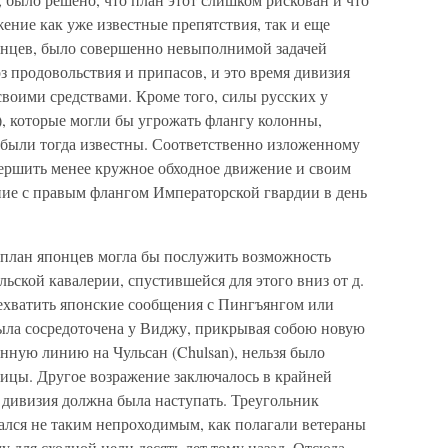
ение как уже известные препятствия, так и еще
онцев, было совершенно невыполнимой задачей
з продовольствия и припасов, и это время дивизия
воими средствами. Кроме того, силы русских у
, которые могли бы угрожать флангу колонны,
 были тогда известны. Соответственно изложенному
вершить менее кружное обходное движение и своим
ие с правым флангом Императорской гвардии в день
план японцев могла бы послужить возможность
ьской кавалерии, спустившейся для этого вниз от д.
ехватить японские сообщения с Пингъянгом или
была сосредоточена у Виджу, прикрывая собою новую
ную линию на Чульсан (Chulsan), нельзя было
ицы. Другое возражение заключалось в крайней
 дивизия должна была наступать. Треугольник
зался не таким непроходимым, как полагали ветераны
 для сходной цели десять лет тому назад. Отсюда