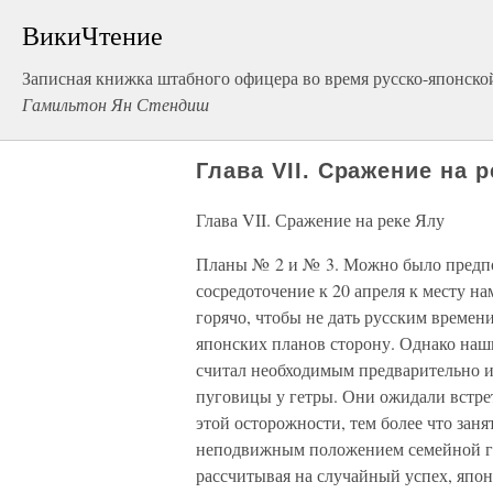
ВикиЧтение
Записная книжка штабного офицера во время русско-японск
Гамильтон Ян Стендиш
Глава VII. Сражение на 
Глава VII. Сражение на реке Ялу
Планы № 2 и № 3. Можно было предпол
сосредоточение к 20 апреля к месту на
горячо, чтобы не дать русским времен
японских планов сторону. Однако на
считал необходимым предварительно и
пуговицы у гетры. Они ожидали встрет
этой осторожности, тем более что зан
неподвижным положением семейной гр
рассчитывая на случайный успех, япо