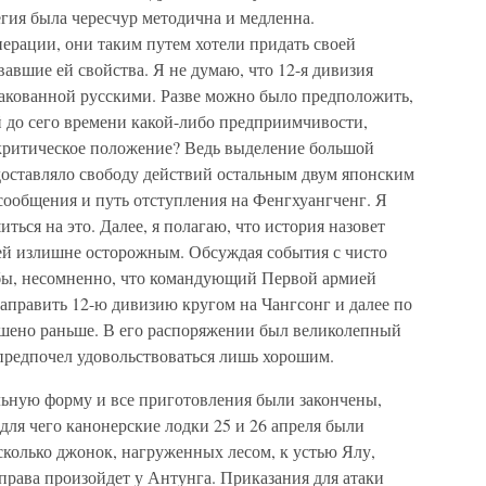
егия была чересчур методична и медленна.
ерации, они таким путем хотели придать своей
вавшие ей свойства. Я не думаю, что 12-я дивизия
такованной русскими. Разве можно было предположить,
й до сего времени какой-либо предприимчивости,
 критическое положение? Ведь выделение большой
едоставляло свободу действий остальным двум японским
 сообщения и путь отступления на Фенгхуангченг. Я
ться на это. Далее, я полагаю, что история назовет
й излишне осторожным. Обсуждая события с чисто
ь бы, несомненно, что командующий Первой армией
править 12-ю дивизию кругом на Чангсонг и далее по
ешено раньше. В его распоряжении был великолепный
 предпочел удовольствоваться лишь хорошим.
льную форму и все приготовления были закончены,
ля чего канонерские лодки 25 и 26 апреля были
сколько джонок, нагруженных лесом, к устью Ялу,
еправа произойдет у Антунга. Приказания для атаки