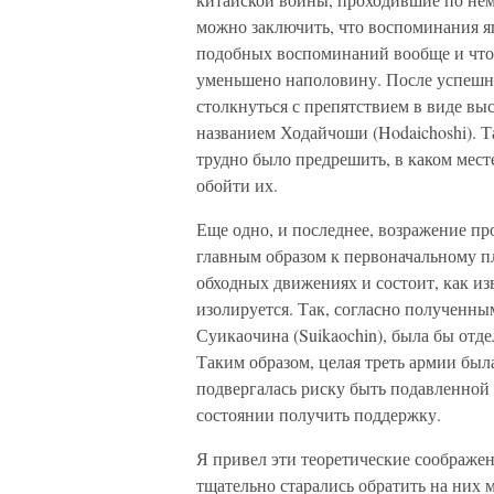
можно заключить, что воспоминания я
подобных воспоминаний вообще и что 
уменьшено наполовину. После успешно
столкнуться с препятствием в виде вы
названием Ходайчоши (Hodaichoshi). Т
трудно было предрешить, в каком месте
обойти их.
Еще одно, и последнее, возражение п
главным образом к первоначальному пл
обходных движениях и состоит, как изв
изолируется. Так, согласно полученны
Суикаочина (Suikaochin), была бы отд
Таким образом, целая треть армии был
подвергалась риску быть подавленной
состоянии получить поддержку.
Я привел эти теоретические соображен
тщательно старались обратить на них м