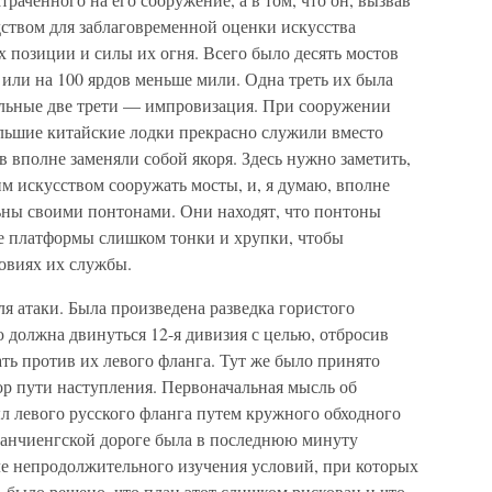
дством для заблаговременной оценки искусства
х позиции и силы их огня. Всего было десять мостов
или на 100 ярдов меньше мили. Одна треть их была
альные две трети — импровизация. При сооружении
льшие китайские лодки прекрасно служили вместо
в вполне заменяли собой якоря. Здесь нужно заметить,
м искусством сооружать мосты, и, я думаю, вполне
льны своими понтонами. Они находят, что понтоны
ые платформы слишком тонки и хрупки, чтобы
овиях их службы.
я атаки. Была произведена разведка гористого
ю должна двинуться 12-я дивизия с целью, отбросив
ать против их левого фланга. Тут же было принято
ор пути наступления. Первоначальная мысль об
ыл левого русского фланга путем кружного обходного
уанчиенгской дороге была в последнюю минуту
сле непродолжительного изучения условий, при которых
 было решено, что план этот слишком рискован и что