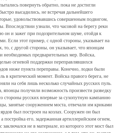
пытались повернуть обратно, пока не достигли
быстро высадились, не встречая дальнейшего
оторые, удовольствовавшись совершенным подвигом,
. Впоследствии узнали, что часовой на берегу реки
ю он и зажег при подозрительном шуме, отойдя к
ми. Если этот пример, с одной стороны, указывает на
 то, с другой стороны, он указывает, что японцам
ни необходимых предварительных мер. Войска,
 целью огневой поддержки переправлявшихся
ярдов ниже пункта переправы. Конечно, лодки были
ль в критический момент. Войска правого берега, не
иняли на себя лишь несколько случайных русских пуль.
а, японцы получили возможность произвести разведку
 со стороны русских впервые за сухопутную кампанию
нцы, занятые сооружением моста, отвечали им криками
 ярдов был построен на козлах. Сооружен он был
 а постройка его, задержанная артиллерийским огнем,
с заключался не в материале, из которого этот мост был
траченного на его сооружение, а в том, что он, вызвав