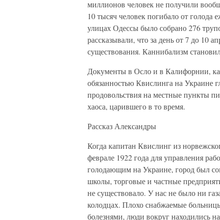
миллионов человек не получили вообщ
10 тысяч человек погибало от голода е
улицах Одессы было собрано 276 труп
рассказывали, что за день от 7 до 10 
существования. Каннибализм становил
Документы в Осло и в Калифорнии, как
обязанностью Квислинга на Украине г
продовольствия на местные пункты пит
хаоса, царившего в то время.
Рассказ Александры
Когда капитан Квислинг из норвежско
феврале 1922 года для управления ра
голодающим на Украине, город был со
школы, торговые и частные предприят
не существовало. У нас не было ни газ
колодцах. Плохо снабжаемые больниц
болезнями, люди вокруг находились на