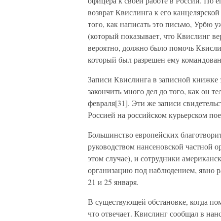
офицера к своей работе в России. По е
возврат Квислинга к его канцелярской
того, как написать это письмо, Урбю
(который показывает, что Квислинг ве
вероятно, должно было помочь Квисли
который был разрешен ему командован
Записи Квислинга в записной книжке з
закончить много дел до того, как он т
февраля[31]. Эти же записи свидетель
Россией на российском курьерском поез
Большинство европейских благотвори
руководством нансеновской частной о
этом случае), и сотрудники американ
организацию под наблюдением, явно ра
21 и 25 января.
В существующей обстановке, когда пом
что отвечает. Квислинг сообщал в нан