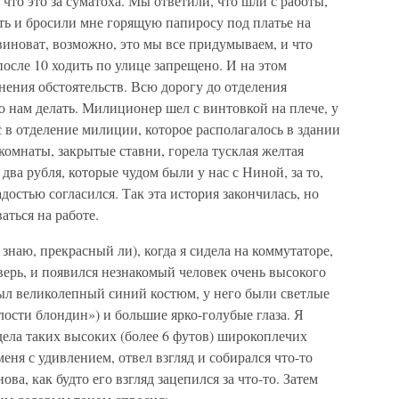
что это за суматоха. Мы ответили, что шли с работы,
ть и бросили мне горящую папиросу под платье на
 виноват, возможно, это мы все придумываем, и что
после 10 ходить по улице запрещено. И на этом
нения обстоятельств. Всю дорогу до отделения
 нам делать. Милиционер шел с винтовкой на плече, у
 в отделение милиции, которое располагалось в здании
омнаты, закрытые ставни, горела тусклая желтая
ва рубля, которые чудом были у нас с Ниной, за то,
адостью согласился. Так эта история закончилась, но
аться на работе.
знаю, прекрасный ли), когда я сидела на коммутаторе,
ерь, и появился незнакомый человек очень высокого
был великолепный синий костюм, у него были светлые
ости блондин») и большие ярко-голубые глаза. Я
идела таких высоких (более 6 футов) широкоплечих
еня с удивлением, отвел взгляд и собирался что-то
ова, как будто его взгляд зацепился за что-то. Затем