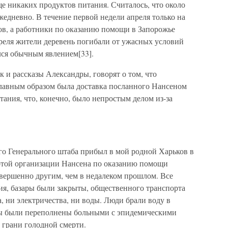
е никаких продуктов питания. Считалось, что около
жедневно. В течение первой недели апреля только на
ов, а работники по оказанию помощи в Запорожье
апреля жители деревень погибали от ужасных условий
ся обычным явлением[33].
 и рассказы Александры, говорят о том, что
лавным образом была доставка посланного Нансеном
ания, что, конечно, было непростым делом из-за
го Генерального штаба прибыл в мой родной Харьков в
ботой организации Нансена по оказанию помощи
вершенно другим, чем в недалеком прошлом. Все
ия, базары были закрыты, общественного транспорта
а, ни электричества, ни воды. Люди брали воду в
ы были переполнены больными с эпидемическими
 грани голодной смерти.