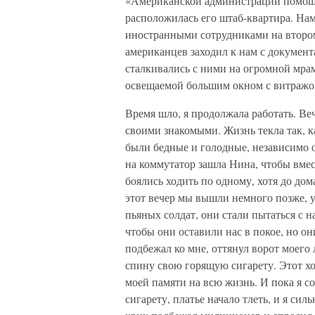
«Американской администрации помощи»
расположилась его штаб-квартира. Нам
иностранными сотрудниками на втором
американцев заходил к нам с документ
сталкивались с ними на огромной мра
освещаемой большим окном с витражом
Время шло, я продолжала работать. Ве
своими знакомыми. Жизнь текла так, к
были бедные и голодные, независимо о
на коммутатор зашла Нина, чтобы вмес
боялись ходить по одному, хотя до до
этот вечер мы вышли немного позже, у
пьяных солдат, они стали пытаться с 
чтобы они оставили нас в покое, но о
подбежал ко мне, оттянул ворот моего 
спину свою горящую сигарету. Этот хох
моей памяти на всю жизнь. И пока я с
сигарету, платье начало тлеть, и я сил