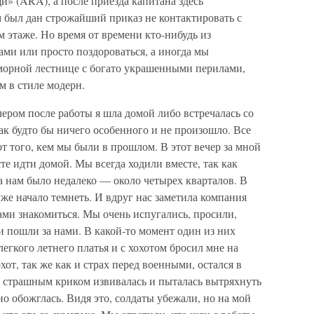
 (ARA), а после приезда капитана здесь
 был дан строжайший приказ не контактировать с
 этаже. Но время от времени кто-нибудь из
ами или просто поздороваться, а иногда мы
морной лестнице с богато украшенными перилами,
 в стиле модерн.
чером после работы я шла домой либо встречалась со
ак будто бы ничего особенного и не произошло. Все
т того, кем мы были в прошлом. В этот вечер за мной
те идти домой. Мы всегда ходили вместе, так как
ма нам было недалеко — около четырех кварталов. В
же начало темнеть. И вдруг нас заметила компания
нами знакомиться. Мы очень испугались, просили,
ни пошли за нами. В какой-то момент один из них
легкого летнего платья и с хохотом бросил мне на
от, так же как и страх перед военными, остался в
о страшным криком извивалась и пыталась вытряхнуть
ьно обожглась. Видя это, солдаты убежали, но на мой