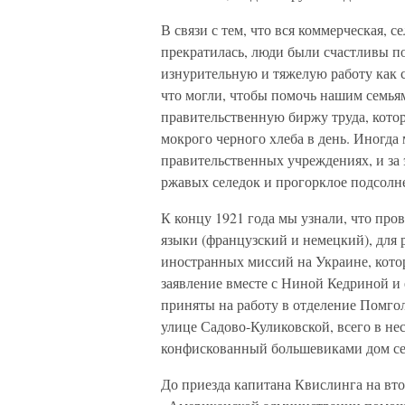
В связи с тем, что вся коммерческая, 
прекратилась, люди были счастливы п
изнурительную и тяжелую работу как с
что могли, чтобы помочь нашим семья
правительственную биржу труда, котор
мокрого черного хлеба в день. Иногд
правительственных учреждениях, и за 
ржавых селедок и прогорклое подсолн
К концу 1921 года мы узнали, что про
языки (французский и немецкий), для
иностранных миссий на Украине, кот
заявление вместе с Ниной Кедриной и 
приняты на работу в отделение Помго
улице Садово-Куликовской, всего в не
конфискованный большевиками дом сем
До приезда капитана Квислинга на вт