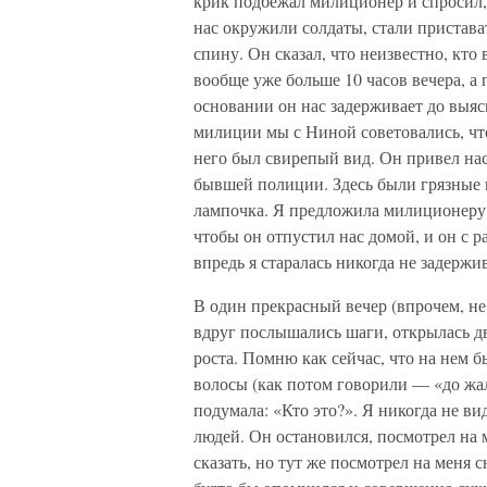
крик подбежал милиционер и спросил, 
нас окружили солдаты, стали пристава
спину. Он сказал, что неизвестно, кто
вообще уже больше 10 часов вечера, а 
основании он нас задерживает до выяс
милиции мы с Ниной советовались, что
него был свирепый вид. Он привел нас
бывшей полиции. Здесь были грязные к
лампочка. Я предложила милиционеру д
чтобы он отпустил нас домой, и он с р
впредь я старалась никогда не задержив
В один прекрасный вечер (впрочем, не 
вдруг послышались шаги, открылась дв
роста. Помню как сейчас, что на нем 
волосы (как потом говорили — «до жал
подумала: «Кто это?». Я никогда не в
людей. Он остановился, посмотрел на м
сказать, но тут же посмотрел на меня сн