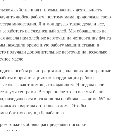
сельскохозяйственная и промышленная деятельность
олучить любую работу, поэтому мама продолжала свою
естра милосердия. Я и мои друзья также делали все,
м заработать на ежедневный хлеб. Мы обращались на
ая давала нам хлебные карточки на четвертинку фунта
а мы находили временную работу машинистками в
это получали дополнительные карточки на несколько
ечное масло.
водится особая регистрация лиц, знающих иностранные
 работы в организациях по координации работы
орые оказывают помощь голодающим. Я подала свое
ее двумя сестрами. Вскоре после этого все мы были
ла, находящегося в роскошном особняке, — доме №2 на
скольких кварталах от нашего дома. Это был
ьи богатого купца Балабанова.
ором этаже особняка распределяли посылки