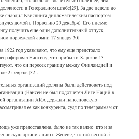
го мнению, это было бы значительно полезнее, чем
 должности в Генеральном штабе[29]. За две недели до
 уже снабдил Квислинга дипломатическим паспортом
рнулся домой в Норвегию 29 декабря). Его письмо,
нгу получить еще один дополнительный отпуск,
ием норвежской армии 17 января[30].
а 1922 год указывают, что ему еще предстояло
елеграфировал Нансену, что прибыл в Харьков 13
ствуют, что он пересек границу между Финляндией и
де 2 февраля[32].
тельных организаций должны были действовать под
рганизации (Нансен не был подотчетен Лиге Наций в
ской организации ARA держали нансеновскую
ссматривая ее как конкурента, судя по телеграммам от
ощь уже предоставлена, было не так важно, кто и за
сеновскую организацию в Женеве, что той весной 5