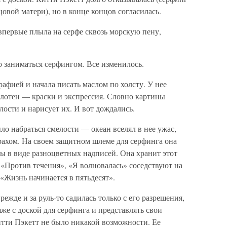
овой матери), но в конце концов согласилась.
 впервые плыла на серфе сквозь морскую пену,
о заниматься серфингом. Все изменилось.
рафией и начала писать маслом по холсту. У нее
полотен — краски и экспрессия. Словно картины
лости и нарисует их. И вот дождались.
о набраться смелости — океан вселял в нее ужас,
рахом. На своем защитном шлеме для серфинга она
ы в виде разноцветных надписей. Она хранит этот
 «Против течения», «Я волновалась» соседствуют на
 «Жизнь начинается в пятьдесят».
ежде и за руль-то садилась только с его разрешения,
же с доской для серфинга и представлять свои
итти Пэкетт не было никакой возможности. Ее