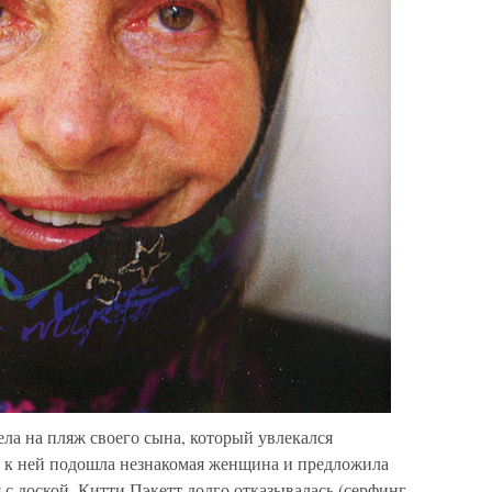
ела на пляж своего сына, который увлекался
е, к ней подошла незнакомая женщина и предложила
с доской. Китти Пэкетт долго отказывалась (серфинг