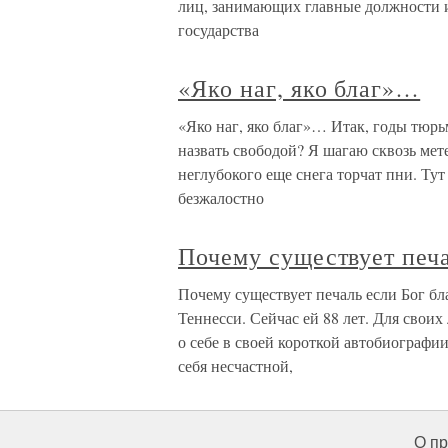
лиц, занимающих главные должности
государства
«Яко наг, яко благ»…
«Яко наг, яко благ»… Итак, годы тюрь
назвать свободой? Я шагаю сквозь мет
неглубокого еще снега торчат пни. Ту
безжалостно
Почему существует печа
Почему существует печаль если Бог бл
Теннесси. Сейчас ей 88 лет. Для своих
о себе в своей короткой автобиографи
себя несчастной,
О пр