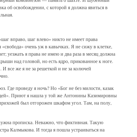
вка об освобождении, с которой я должна явиться в
ыльная.
 «шаг вправо, шаг влево» никто не имеет права
я «свобода» очень уж в кавычках. Я не сижу в клетке,
нет; уезжать я права не имею и два раза в месяц должна
крыши над головой, но есть ядро, прикованное к ноге.
 И все же я не за решеткой и не за колючей
чно.
з. Где проведу я ночь? Но «Бог не без милости, казак
 людей». Приют я нашла у той же Антонины Казимировны
 прихожей был отгорожен шкафом угол. Там, на полу,
 нужна прописка. Неважно, что фиктивная. Такую
тра Калмыкова. И тогда я пошла устраиваться на
.