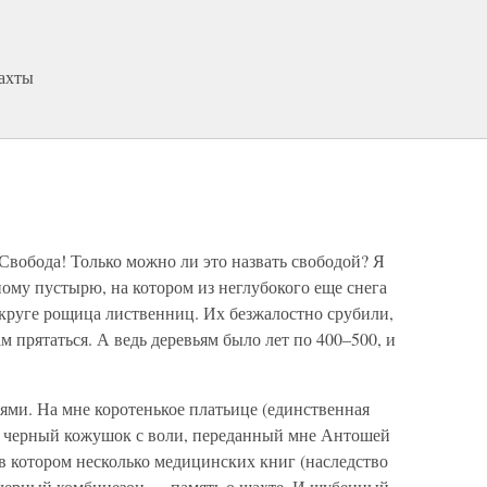
шахты
 Свобода! Только можно ли это назвать свободой? Я
ному пустырю, на котором из неглубокого еще снега
округе рощица лиственниц. Их безжалостно срубили,
 прятаться. А ведь деревьям было лет по 400–500, и
ями. На мне коротенькое платьице (единственная
 и черный кожушок с воли, переданный мне Антошей
в котором несколько медицинских книг (наследство
 черный комбинезон — память о шахте. И шубенный