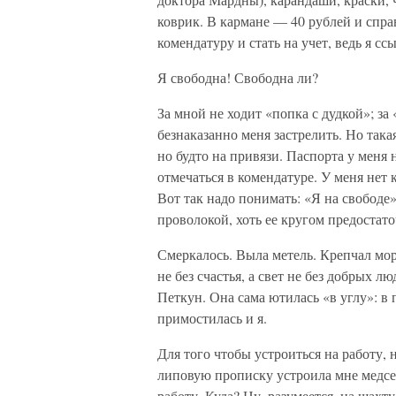
коврик. В кармане — 40 рублей и спра
комендатуру и стать на учет, ведь я сс
Я свободна! Свободна ли?
За мной не ходит «попка с дудкой»; за
безнаказанно меня застрелить. Но така
но будто на привязи. Паспорта у меня 
отмечаться в комендатуре. У меня нет 
Вот так надо понимать: «Я на свободе».
проволокой, хоть ее кругом предостато
Смеркалось. Выла метель. Крепчал моро
не без счастья, а свет не без добрых
Петкун. Она сама ютилась «в углу»: в
примостилась и я.
Для того чтобы устроиться на работу,
липовую прописку устроила мне медсес
работу. Куда? Ну, разумеется, на шахту