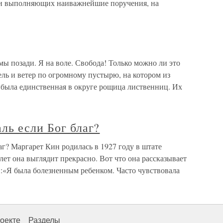
 и выполняющих наиважнейшие поручения, на
мы позади. Я на воле. Свобода! Только можно ли это
ель и ветер по огромному пустырю, на котором из
т была единственная в округе рощица лиственниц. Их
ль если Бог благ?
аг? Маргарет Кин родилась в 1927 году в штате
 лет она выглядит прекрасно. Вот что она рассказывает
и:«Я была болезненным ребенком. Часто чувствовала
оекте
Разделы