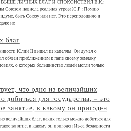
 ВЫШЕ ЛИЧНЫХ БЛАГ И СПОКОЙСТВИЯ B.К.:
ким Союзом нависла реальная угроза?C.Р.: Помню
ендуме, быть Союзу или нет. Это переполошило и
даже не
х благ
чивости Юлий II вышел из капеллы. Он думал о
ыл обязан приближением к папе своему земляку
ловиях, о которых большинство людей могли только
твует, что одно из величайших
о добиться для государства, – это
ое занятие, к какому он пригоден
 из величайших благ, каких только можно добиться для
 такое занятие, к какому он пригоден Из-за бездарности