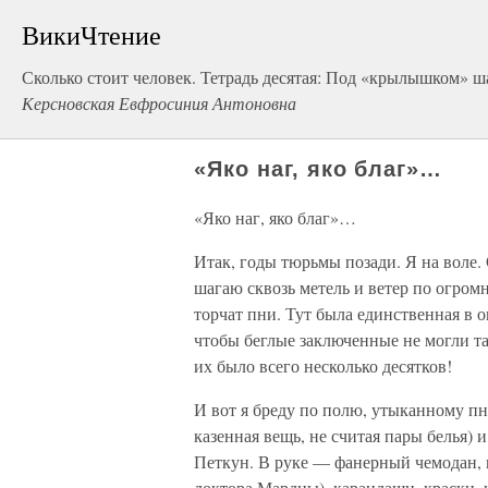
ВикиЧтение
Сколько стоит человек. Тетрадь десятая: Под «крылышком» 
Керсновская Евфросиния Антоновна
«Яко наг, яко благ»…
«Яко наг, яко благ»…
Итак, годы тюрьмы позади. Я на воле.
шагаю сквозь метель и ветер по огром
торчат пни. Тут была единственная в 
чтобы беглые заключенные не могли там
их было всего несколько десятков!
И вот я бреду по полю, утыканному пн
казенная вещь, не считая пары белья)
Петкун. В руке — фанерный чемодан, 
доктора Мардны), карандаши, краски,