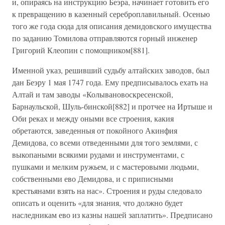
и, опираясь на инструкцию Беэра, начинает готовить его
к превращению в казенный сереброплавильный. Осенью
того же года сюда для описания демидовского имущества
по заданию Томилова отправляются горный инженер
Григорий Клеопин с помощником[881].
Именной указ, решивший судьбу алтайских заводов, был
дан Беэру 1 мая 1747 года. Ему предписывалось ехать на
Алтай и там заводы «Колывановоскресенской,
Барнаульской, Шуль-бинской[882] и протчее на Иртыше и
Оби реках и между оными все строения, какия
обретаются, заведенныя от покойного Акинфия
Демидова, со всеми отведенными для того землями, с
выкопаными всякими рудами и инструментами, с
пушками и мелким ружьем, и с мастеровыми людьми,
собственными ево Демидова, и с приписными
крестьянами взять на нас». Строения и руды следовало
описать и оценить «для знания, что должно будет
наследникам ево из казны нашей заплатить». Предписано