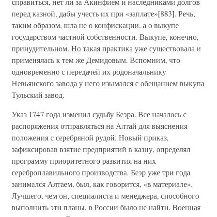
справиться, нет ли за Акинфием и наследниками долгов
перед казной, дабы учесть их при «заплате»[883]. Речь,
таким образом, шла не о конфискации, а о выкупе
государством частной собственности. Выкупе, конечно,
принудительном. Но такая практика уже существовала и
применялась к тем же Демидовым. Вспомним, что
одновременно с передачей их родоначальнику
Невьянского завода у него изымался с обещанием выкупа
Тульский завод.
Указ 1747 года изменил судьбу Беэра. Все началось с
распоряжения отправляться на Алтай для выяснения
положения с серебряной рудой. Новый приказ,
зафиксировав взятие предприятий в казну, определял
программу приоритетного развития на них
сереброплавильного производства. Беэр уже три года
занимался Алтаем, был, как говорится, «в материале».
Лучшего, чем он, специалиста и менеджера, способного
выполнить эти планы, в России было не найти. Военная