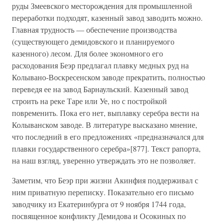
руды Змеевского месторождения для промышленной
переработки подходят, казенный завод заводить можно.
Главная трудность — обеспечение производства
(существующего демидовского и планируемого
казенного) лесом. Для более экономного его
расходования Беэр предлагал плавку медных руд на
Колывано-Воскресенском заводе прекратить, полностью
переведя ее на завод Барнаульский. Казенный завод
строить на реке Таре или Уе, но с постройкой
повременить. Пока его нет, выплавку серебра вести на
Колыванском заводе. В литературе высказано мнение,
что последний в его предложениях «предназначался для
плавки государственного серебра»[877]. Текст рапорта,
на наш взгляд, уверенно утверждать это не позволяет.
Заметим, что Беэр при жизни Акинфия поддерживал с
ним приватную переписку. Показательно его письмо
заводчику из Екатеринбурга от 9 ноября 1744 года,
посвященное конфликту Демидова и Осокиных по