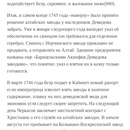
ходатайствует Беэр, скромнее, и жалованье ниже[880].
Итак, в самом конце 1745 года «наверху» было принято
решение алтайские заводы у наследников Демидова
забрать. Уже в январе следующего года выходит указ об
обеспечении их свинцом (он требовался для отделения
серебра). Свинец с Нерчинского завода приказано не
продавать, а отправлять на Алтай. Здешние предприятия
названы еще «Барнаульскими Акинфия Демидова
заводами», что понятно: указ о взятии их в казну только
готовится.
В марте 1746 года Беэр подает в Кабинет новый рапорт:
если императрица изволит взять заводы в казенное
содержание, плавку на них демидовской меди для
экономии угля следует скорее запретить. На следующий
день Черкасов заключает шестилетний контракт с
Христиани о его службе на алтайских заводах. В начале
августа тот прибывает на Колывано-Воскресенский завод