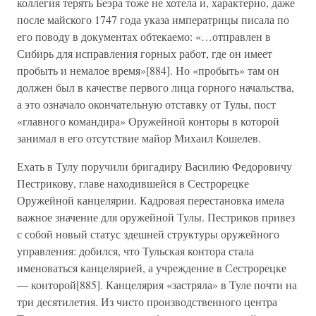
коллегия терять Беэра тоже не хотела и, характерно, даже
после майского 1747 года указа императрицы писала по
его поводу в документах обтекаемо: «…отправлен в
Сибирь для исправления горных работ, где он имеет
пробыть и немалое время»[884]. Но «пробыть» там он
должен был в качестве первого лица горного начальства,
а это означало окончательную отставку от Тулы, пост
«главного командира» Оружейной конторы в которой
занимал в его отсутствие майор Михаил Кошелев.
Ехать в Тулу поручили бригадиру Василию Федоровичу
Пестрикову, главе находившейся в Сестрорецке
Оружейной канцелярии. Кадровая перестановка имела
важное значение для оружейной Тулы. Пестриков привез
с собой новый статус здешней структуры оружейного
управления: добился, что Тульская контора стала
именоваться канцелярией, а учреждение в Сестрорецке
— конторой[885]. Канцелярия «застряла» в Туле почти на
три десятилетия. Из чисто производственного центра