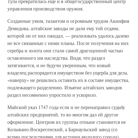
Тула превратилась еще и в общегосударственный центр
управления производством оружия.
Созданные умом, талантом и огромным трудом Акинфия
Демидова, алтайские заводы не дали ему той отдачи,
которой он от них ожидал, — реализовать удалось далеко
не все связанные с ними планы. После получения на них
серебра и золота они стали самой драгоценной частью
оставленного им наследства. Видя, что раздел
затягивается, и не будучи уверенным, что новый
владелец распорядится имуществом без ущерба для дела,
«наверху» не решились оставить их в составе имущества,
подлежащего разделению. Изъятие алтайских заводов
раздел несомненно упростило и ускорило.
Майский указ 1747 года если и не перенаправил судьбу
алтайских предприятий, то во многом дал ей другое
оформление. Центром их группы отныне становится не
Колывано-Воскресенский, а Барнаульский завод (со
всеми последствиями для истории молодого города),