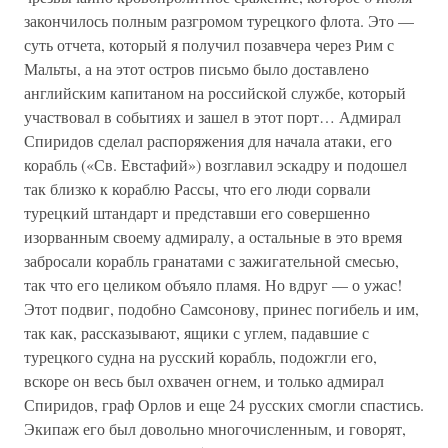
закончилось полным разгромом турецкого флота. Это —
суть отчета, который я получил позавчера через Рим с
Мальты, а на этот остров письмо было доставлено
английским капитаном на российской службе, который
участвовал в событиях и зашел в этот порт… Адмирал
Спиридов сделал распоряжения для начала атаки, его
корабль («Св. Евстафий») возглавил эскадру и подошел
так близко к кораблю Рассы, что его люди сорвали
турецкий штандарт и представши его совершенно
изорванным своему адмиралу, а остальные в это время
забросали корабль гранатами с зажигательной смесью,
так что его целиком объяло пламя. Но вдруг — о ужас!
Этот подвиг, подобно Самсонову, принес погибель и им,
так как, рассказывают, ящики с углем, падавшие с
турецкого судна на русский корабль, подожгли его,
вскоре он весь был охвачен огнем, и только адмирал
Спиридов, граф Орлов и еще 24 русских смогли спастись.
Экипаж его был довольно многочисленным, и говорят,