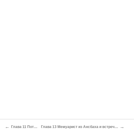
←
→
Глава 11 Потерянные годы
Глава 13 Мемуарист из Ансбаха и встреча с Алексеем Орловым в Нюрнберге