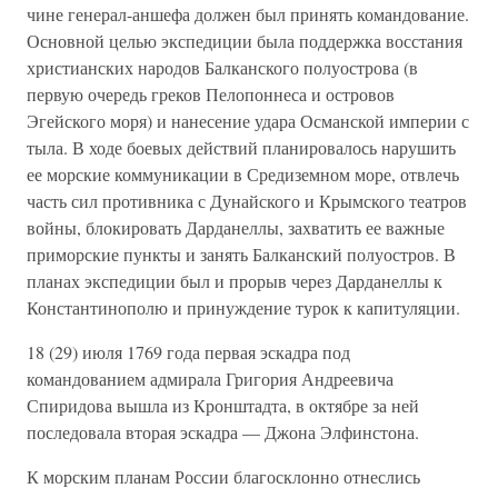
чине генерал-аншефа должен был принять командование.
Основной целью экспедиции была поддержка восстания
христианских народов Балканского полуострова (в
первую очередь греков Пелопоннеса и островов
Эгейского моря) и нанесение удара Османской империи с
тыла. В ходе боевых действий планировалось нарушить
ее морские коммуникации в Средиземном море, отвлечь
часть сил противника с Дунайского и Крымского театров
войны, блокировать Дарданеллы, захватить ее важные
приморские пункты и занять Балканский полуостров. В
планах экспедиции был и прорыв через Дарданеллы к
Константинополю и принуждение турок к капитуляции.
18 (29) июля 1769 года первая эскадра под
командованием адмирала Григория Андреевича
Спиридова вышла из Кронштадта, в октябре за ней
последовала вторая эскадра — Джона Элфинстона.
К морским планам России благосклонно отнеслись