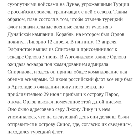
сухопутными войсками на Дунае, угрожавшими Турции
с российских земель, граничащих с ней с севера. Таким
образом, план состоял в том, чтобы отвлечь турецкий
флот и значительные военные силы от участия в
Дунайской кампании. Корабль, на котором был Орлов,
покинул Ливорно 12 апреля. В пятницу, 13 апреля,
Элфинстон вышел из Спитхеда и присоединился к
эскадре Орлова 5 июня. В Арголидском заливе Орлова
ожидала эскадра под командованием адмирала
Спиридова, и здесь он принял общее командование над
обеими эскадрами. 22 июня российский флот все еще был
в Арголиде в ожидании попутного ветра, но
приблизительно 29 июня прибыли к острову Парос,
откуда Орлов выслал помеченное этой датой письмо.
Оно было адресовано сэру Джону Дику и в нем
упоминалось, что на следующий день они должны были
отправиться к острову Скиос, где, согласно их сведениям,
находился турецкий флот.