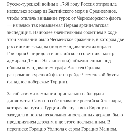
Русско-турецкой войны в 1768 году Россия отправила
несколько эскадр из Балтийского моря в Средиземное,
чтобы отвлечь внимание турок от Черноморского флота
— началась так называемая Первая архипелагская
экспедиция. Наиболее значительным событием в ходе
этой кампании было Чесменское сражение, в котором две
российские эскадры (под командованием адмирала
Григория Спиридова и английского советника контр-
адмирала Джона Эльфинстона), объединенные под
общим командованием графа Алексея Орлова,
разгромили турецкий флот на рейде Чесменской бухты
(западное побережье Турции).
За событиями кампании пристально наблюдали
дипломаты. Само по себе плавание российской эскадры,
которая на пути к Турции обогнула всю Европу и
заходила в порты нескольких иностранных держав, было
предприятием дерзким и до этого неслыханным. В
переписке Горацио Уолпола с сэром Горацио Манном,