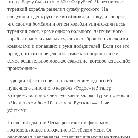
что на борту было около 500 000 рублей. Через полчаса
турецкий корабль разделил судьбу русского. На
следующий день русские возобновили атаку, и говорят,
что своими бомбами и огнем корабли уничтожили весь
турецкий флот, кроме одного большого 70-пушечного
корабля и многих малых суденышек, брошенных своими
командами и попавших в руки победителей. Если все это
правда, то это определенно самое кровопролитное и
самое решительное морское сражение, которое когда-либо
происходило».
Турецкий флот сгорел за исключением одного 66-
пушечного линейного корабля «Родос» и 5 галер,
которые стали добычей русской эскадры. Турки потеряли
в Чесменском бою 10 тыс. чел. Русские — 11 чел.
убитыми.
После победы при Чесме российский флот занял
господствующее положение в Эгейском море. Он
блокировал Дарданеллы, совершал диверсии на турецком