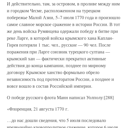
И действительно, там, за островом, в проливе между ним
и городком Чесме, расположенном на турецком
побережье Малой Азии, 5–7 июля 1770 года и произошло
самое славное морское сражение в истории России. В тот
же день войска Румянцева одержали победу в битве при
реке Ларге, в которой войска крымского хана Каплан-
Гирея потеряли 1 тыс. чел., русские — 90 чел. После
поражения при Ларге союзник турецкого султана —
крымский хан — фактически прекратил активные
действия до конца кампании, позднее по мирному
договору Крымское ханство формально обрело
независимость под протекторатом России, а позднее и
вовсе вошло в состав Российской империи.
О победе русского флота Манн написал Уолполу:[288]
«Флоренция, 21 августа 1770 г.
…до нас дошли сведения, что 5 июля последовало
чрезвычайно кровопролитное сражение, которое 6 июля