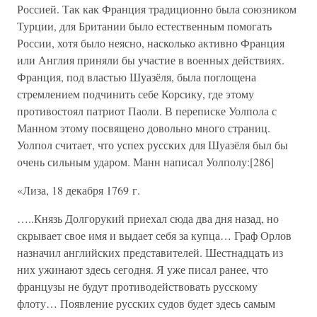
Россией. Так как Франция традиционно была союзником
Турции, для Британии было естественным помогать
России, хотя было неясно, насколько активно Франция
или Англия приняли бы участие в военных действиях.
Франция, под властью Шуазёля, была поглощена
стремлением подчинить себе Корсику, где этому
противостоял патриот Паоли. В переписке Уолпола с
Манном этому посвящено довольно много страниц.
Уолпол считает, что успех русских для Шуазёля был бы
очень сильным ударом. Манн написал Уолполу:[286]
«Лиза, 18 декабря 1769 г.
…..Князь Долгорукий приехал сюда два дня назад, но
скрывает свое имя и выдает себя за купца… Граф Орлов
назначил английских представителей. Шестнадцать из
них ужинают здесь сегодня. Я уже писал ранее, что
французы не будут противодействовать русскому
флоту… Появление русских судов будет здесь самым