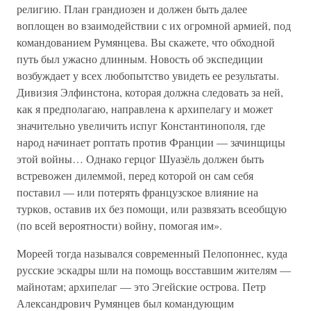
религию. План грандиозен и должен быть далее
воплощен во взаимодействии с их огромной армией, под
командованием Румянцева. Вы скажете, что обходной
путь был ужасно длинным. Новость об экспедиции
возбуждает у всех любопытство увидеть ее результаты.
Дивизия Элфинстона, которая должна следовать за ней,
как я предполагаю, направлена к архипелагу и может
значительно увеличить испуг Константинополя, где
народ начинает роптать против Франции — зачинщицы
этой войны… Однако герцог Шуазёль должен быть
встревожен дилеммой, перед которой он сам себя
поставил — или потерять французское влияние на
турков, оставив их без помощи, или развязать всеобщую
(по всей вероятности) войну, помогая им».
Мореей тогда назывался современный Пелопоннес, куда
русские эскадры шли на помощь восставшим жителям —
майнотам; архипелаг — это Эгейские острова. Петр
Александрович Румянцев был командующим