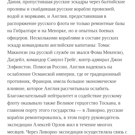
Дания, пропустившая русские эскадры через балтийские
проливы и снабдившая русские корабли провизией,
водой и моряками, и Англия, предоставившая в
распоряжение русского флота не только ремонтные базы
на Гибралтаре и на Менорке, но и опытных боевых
офицеров. Несколькими кораблями в составе русских
эскадр командовали английские капитаны: Томас
Маккензи (на русской службе он звался Фома Мекензи),
Дагдейл, командор Самуил Грейг, контр-адмирал Джон
Элфинстон. Помогая России, Англия надеялась на
ослабление Османской империи, где ее традиционный
противник, Франция, имела большое экономическое
влияние, которое Англия рассчитывала ослабить.
Благожелательный нейтралитет и содействие русскому
флоту оказывало также Великое герцогство Тоскана, в
главном порту этого государства — в Ливорно, русские
корабли ремонтировались, в этом порту руководитель
экспедиции Алексей Орлов жил в течение многих
месяцев. Через Ливорно экспедиция осуществляла связь с