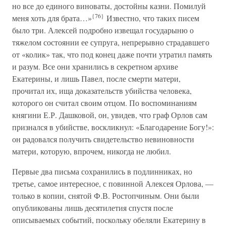
но все до единого виноваты, достойны казни. Помилуй
{76}
меня хоть для брата…»
Известно, что таких писем
было три. Алексей подробно извещал государыню о
тяжелом состоянии ее супруга, непрерывно страдавшего
от «колик» так, что под конец даже почти утратил память
и разум. Все они хранились в секретном архиве
Екатерины, и лишь Павел, после смерти матери,
прочитал их, ища доказательств убийства человека,
которого он считал своим отцом. По воспоминаниям
княгини Е.Р. Дашковой, он, увидев, что граф Орлов сам
признался в убийстве, воскликнул: «Благодарение Богу!»:
он радовался получить свидетельство невиновности
матери, которую, впрочем, никогда не любил.
Первые два письма сохранились в подлинниках, но
третье, самое интересное, с повинной Алексея Орлова, —
только в копии, снятой Ф.В. Ростопчиным. Они были
опубликованы лишь десятилетия спустя после
описываемых событий, поскольку обеляли Екатерину в