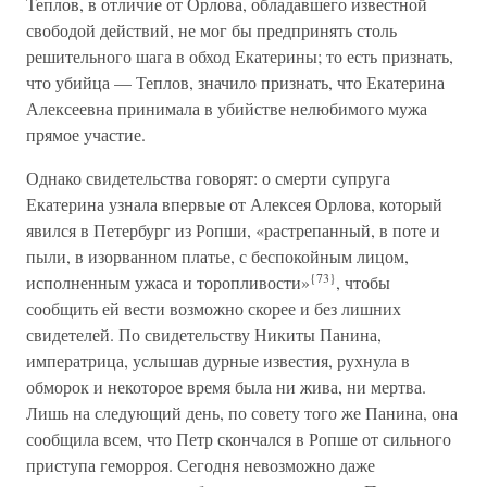
Теплов, в отличие от Орлова, обладавшего известной
свободой действий, не мог бы предпринять столь
решительного шага в обход Екатерины; то есть признать,
что убийца — Теплов, значило признать, что Екатерина
Алексеевна принимала в убийстве нелюбимого мужа
прямое участие.
Однако свидетельства говорят: о смерти супруга
Екатерина узнала впервые от Алексея Орлова, который
явился в Петербург из Ропши, «растрепанный, в поте и
пыли, в изорванном платье, с беспокойным лицом,
{73}
исполненным ужаса и торопливости»
, чтобы
сообщить ей вести возможно скорее и без лишних
свидетелей. По свидетельству Никиты Панина,
императрица, услышав дурные известия, рухнула в
обморок и некоторое время была ни жива, ни мертва.
Лишь на следующий день, по совету того же Панина, она
сообщила всем, что Петр скончался в Ропше от сильного
приступа геморроя. Сегодня невозможно даже