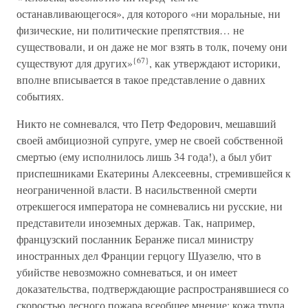
останавливающегося», для которого «ни моральные, ни
физические, ни политические препятствия… не
существовали, и он даже не мог взять в толк, почему они
{67}
существуют для других»
, как утверждают историки,
вполне вписывается в такое представление о давних
событиях.
Никто не сомневался, что Петр Федорович, мешавший
своей амбициозной супруге, умер не своей собственной
смертью (ему исполнилось лишь 34 года!), а был убит
приспешниками Екатерины Алексеевны, стремившейся к
неограниченной власти. В насильственной смерти
отрекшегося императора не сомневались ни русские, ни
представители иноземных держав. Так, например,
французский посланник Беранже писал министру
иностранных дел Франции герцогу Шуазелю, что в
убийстве невозможно сомневаться, и он имеет
доказательства, подтверждающие распространявшиеся со
скоростью лесного пожара всеобщее мнение: кожа трупа,