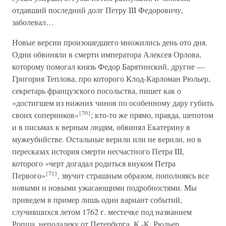
отдавший последний долг Петру III Федоровичу,
заболевал…
Новые версии произошедшего множились день ото дня.
Одни обвиняли в смерти императора Алексея Орлова,
которому помогал князь Федор Барятинский, другие —
Григория Теплова, про которого Клод-Карломан Рюльер,
секретарь французского посольства, пишет как о
«достигшем из нижних чинов по особенному дару губить
{70}
своих соперников»
; кто-то же прямо, правда, шепотом
и в письмах к верным людям, обвинял Екатерину в
мужеубийстве. Остальные верили или не верили, но в
пересказах история смерти несчастного Петра III,
которого «черт догадал родиться внуком Петра
{71}
Первого»
, звучит страшным образом, пополняясь все
новыми и новыми ужасающими подробностями. Мы
приведем в пример лишь один вариант событий,
случившихся летом 1762 г. местечке под названием
Ропша, неподалеку от Петербурга. К.-К. Рюльер,