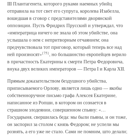
III Плантагенета, которого руками наемных убийц
отправила на тот свет его супруга, королева Изабелла,
вошедшая в сговор с представителями дворянской
оппозиции. Пусть Фридрих Прусский и утверждал, что
«императрица ничего не знала об этом убийстве, она
услышала о нем с непритворным отчаянием; она
предчувствовала тот приговор, который теперь все над
{75}
ней произносят»
, но большинство европейцев верило
в причастность Екатерины к смерти Петра Федоровича,
внука двух великих императоров — Петра I и Карла XII.
Прямым доказательством бездушного убийства,
приписываемого Орлову, является лишь одно — якобы
собственноручное письмо графа Алексея Екатерине,
написанное из Ропши, в котором он сознается в
страшном злодеянии, совершенном спьяну: «…
Государыня, свершилась беда: мы были пьяны, и он тоже,
он заспорил за столом с князь Федором; не успели мы
рознять, а его уже не стало. Сами не помним, што делали;