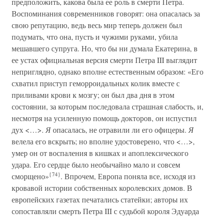
предположить, какова была ее роль в смерти Петра.
Воспоминания современников говорят: она опасалась за
свою репутацию, ведь весь мир теперь должен был
подумать, что она, пусть и чужими руками, убила
мешавшего супруга. Но, что бы ни думала Екатерина, в
ее устах официальная версия смерти Петра III выглядит
неприглядно, однако вполне естественным образом: «Его
схватил приступ геморроидальных колик вместе с
приливами крови к мозгу; он был два дня в этом
состоянии, за которым последовала страшная слабость, и,
несмотря на усиленную помощь докторов, он испустил
дух <…>.
Я
опасалась, не отравили ли его офицеры.
Я
велела его вскрыть; но вполне удостоверено, что <…>,
умер он от воспаления в кишках и апоплексического
удара. Его сердце было необычайно мало и совсем
{74}
сморщено»
. Впрочем, Европа поняла все, исходя из
кровавой истории собственных королевских домов. В
европейских газетах печатались статейки; авторы их
сопоставляли смерть Петра III с судьбой короля Эдуарда