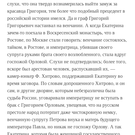
слухи, что она твердо вознамерилась выйти замуж за
красавца Григория, тем более что подобный прецедент в
российской истории имелся. Да и граф Григорий
Григорьевич настаивал на венчании. А когда Екатерина
зачем-то поехала в Воскресенский монастырь, что в
Ростове, по Москве стали говорить: венчание состоялось,
тайком, в Ростове, и императрица, убившая своего
супруга руками брата своего возлюбленного, стала вдруг
госпожой Орловой. Слухи не подтвердились; более того,
вскоре был арестован человек, распускавший их, —
камер-юнкер Ф. Хитрово, поддержавший Екатерину во
время заговора. По словам допрошенного Хитрово, и он
сам, и другие дворяне, которым небезразлична была
судьба России, уговаривали императрицу не вступать в
брак с Григорием Орловым, увещевая, что на русском
престоле народ потерпит даже чистокровную немку,
венчанную супругу Петрова внука и матерь будущего
императора Павла, но никак не госпожу Орлову. А так
Екатерина, которая была женщиной государственного