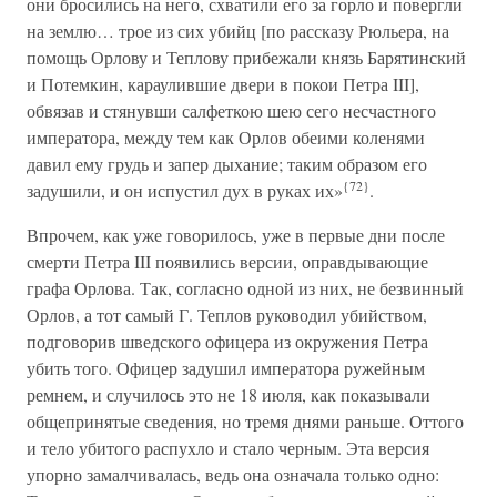
они бросились на него, схватили его за горло и повергли
на землю… трое из сих убийц [по рассказу Рюльера, на
помощь Орлову и Теплову прибежали князь Барятинский
и Потемкин, караулившие двери в покои Петра III],
обвязав и стянувши салфеткою шею сего несчастного
императора, между тем как Орлов обеими коленями
давил ему грудь и запер дыхание; таким образом его
{72}
задушили, и он испустил дух в руках их»
.
Впрочем, как уже говорилось, уже в первые дни после
смерти Петра III появились версии, оправдывающие
графа Орлова. Так, согласно одной из них, не безвинный
Орлов, а тот самый Г. Теплов руководил убийством,
подговорив шведского офицера из окружения Петра
убить того. Офицер задушил императора ружейным
ремнем, и случилось это не 18 июля, как показывали
общепринятые сведения, но тремя днями раньше. Оттого
и тело убитого распухло и стало черным. Эта версия
упорно замалчивалась, ведь она означала только одно: