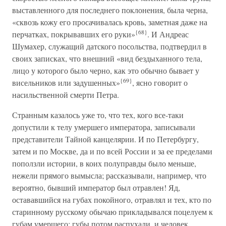
выставленного для последнего поклонения, была черна,
«сквозь кожу его просачивалась кровь, заметная даже на
{68}
перчатках, покрывавших его руки»
. И Андреас
Шумахер, служащий датского посольства, подтвердил в
своих записках, что внешний «вид бездыханного тела,
лицо у которого было черно, как это обычно бывает у
{69}
висельников или задушенных»
, ясно говорит о
насильственной смерти Петра.
Странным казалось уже то, что тех, кого все-таки
допустили к телу умершего императора, записывали
представители Тайной канцелярии. И по Петербургу,
затем и по Москве, да и по всей России и за ее пределами
поползли истории, в коих полуправды было меньше,
нежели прямого вымысла; рассказывали, например, что
вероятно, бывший император был отравлен! Яд,
остававшийся на губах покойного, отравлял и тех, кто по
старинному русскому обычаю прикладывался поцелуем к
губам умершего: губы потом распухали, и человек,