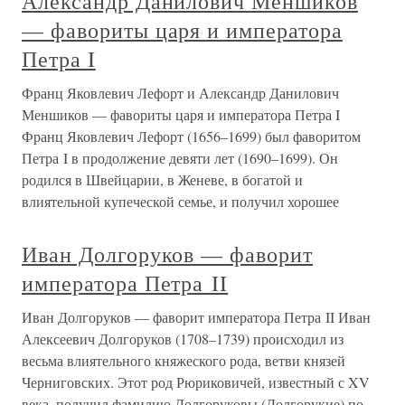
Александр Данилович Меншиков
— фавориты царя и императора
Петра I
Франц Яковлевич Лефорт и Александр Данилович
Меншиков — фавориты царя и императора Петра I
Франц Яковлевич Лефорт (1656–1699) был фаворитом
Петра I в продолжение девяти лет (1690–1699). Он
родился в Швейцарии, в Женеве, в богатой и
влиятельной купеческой семье, и получил хорошее
Иван Долгоруков — фаворит
императора Петра II
Иван Долгоруков — фаворит императора Петра II Иван
Алексеевич Долгоруков (1708–1739) происходил из
весьма влиятельного княжеского рода, ветви князей
Черниговских. Этот род Рюриковичей, известный с XV
века, получил фамилию Долгоруковы (Долгорукие) по