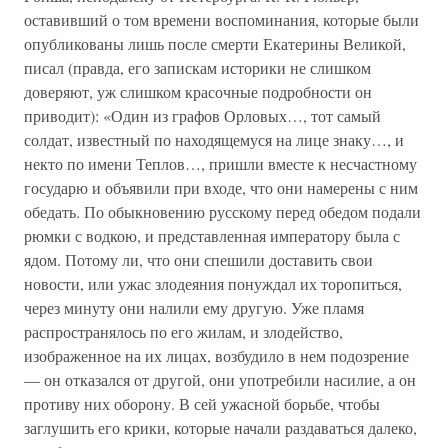
оставивший о том времени воспоминания, которые были
опубликованы лишь после смерти Екатерины Великой,
писал (правда, его запискам историки не слишком
доверяют, уж слишком красочные подробности он
приводит): «Один из графов Орловых…, тот самый
солдат, известный по находящемуся на лице знаку…, и
некто по имени Теплов…, пришли вместе к несчастному
государю и объявили при входе, что они намерены с ним
обедать. По обыкновению русскому перед обедом подали
рюмки с водкою, и представленная императору была с
ядом. Потому ли, что они спешили доставить свои
новости, или ужас злодеяния понуждал их торопиться,
через минуту они налили ему другую. Уже пламя
распространялось по его жилам, и злодейство,
изображенное на их лицах, возбудило в нем подозрение
— он отказался от другой, они употребили насилие, а он
противу них оборону. В сей ужасной борьбе, чтобы
заглушить его крики, которые начали раздаваться далеко,