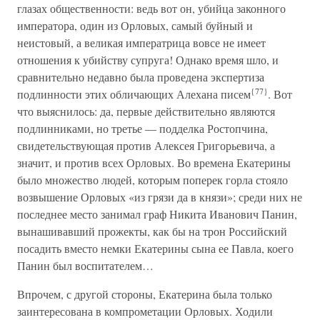
глазах общественности: ведь вот он, убийца законного
императора, один из Орловых, самый буйный и
неистовый, а великая императрица вовсе не имеет
отношения к убийству супруга! Однако время шло, и
сравнительно недавно была проведена экспертиза
{77}
подлинности этих обличающих Алехана писем
. Вот
что выяснилось: да, первые действительно являются
подлинниками, но третье — подделка Ростопчина,
свидетельствующая против Алексея Григорьевича, а
значит, и против всех Орловых. Во времена Екатерины
было множество людей, которым поперек горла стояло
возвышение Орловых «из грязи да в князи»; среди них не
последнее место занимал граф Никита Иванович Панин,
вынашивавший прожекты, как бы на трон Российский
посадить вместо немки Екатерины сына ее Павла, коего
Панин был воспитателем…
Впрочем, с другой стороны, Екатерина была только
заинтересована в компрометации Орловых. Ходили