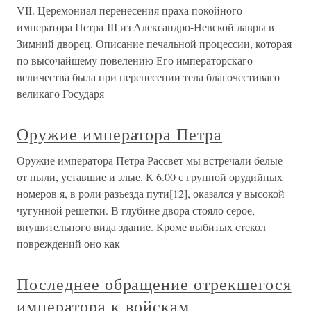
VII. Церемониал перенесения праха покойного
императора Петра III из Александро-Невской лавры в
Зимний дворец. Описание печальной процессии, которая
по высочайшему повелению Его императорскаго
величества была при перенесении тела благочестиваго
великаго Государя
Оружие императора Петра
Оружие императора Петра Рассвет мы встречали белые
от пыли, уставшие и злые. К 6.00 с группой орудийных
номеров я, в роли разъезда пути[12], оказался у высокой
чугунной решетки. В глубине двора стояло серое,
внушительного вида здание. Кроме выбитых стекол
повреждений оно как
Последнее обращение отрекшегося
императора к войскам