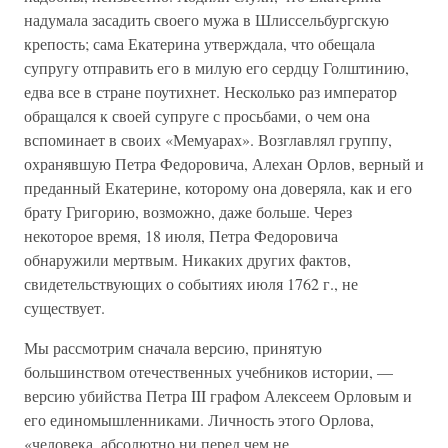
надумала засадить своего мужа в Шлиссельбургскую
крепость; сама Екатерина утверждала, что обещала
супругу отправить его в милую его сердцу Голштинию,
едва все в стране поутихнет. Несколько раз император
обращался к своей супруге с просьбами, о чем она
вспоминает в своих «Мемуарах». Возглавлял группу,
охранявшую Петра Федоровича, Алехан Орлов, верный и
преданный Екатерине, которому она доверяла, как и его
брату Григорию, возможно, даже больше. Через
некоторое время, 18 июля, Петра Федоровича
обнаружили мертвым. Никаких других фактов,
свидетельствующих о событиях июля 1762 г., не
существует.
Мы рассмотрим сначала версию, принятую
большинством отечественных учебников истории, —
версию убийства Петра III графом Алексеем Орловым и
его единомышленниками. Личность этого Орлова,
«человека, абсолютно ни перед чем не