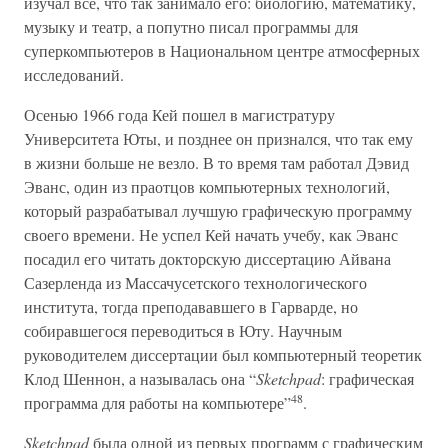
изучал все, что так занимало его: биологию, математику,
музыку и театр, а попутно писал программы для
суперкомпьютеров в Национальном центре атмосферных
исследований.
Осенью 1966 года Кей пошел в магистратуру
Университета Юты, и позднее он признался, что так ему
в жизни больше не везло. В то время там работал Дэвид
Эванс, один из праотцов компьютерных технологий,
который разрабатывал лучшую графическую программу
своего времени. Не успел Кей начать учебу, как Эванс
посадил его читать докторскую диссертацию Айвана
Сазерленда из Массачусетского технологического
института, тогда преподававшего в Гарварде, но
собиравшегося переводиться в Юту. Научным
руководителем диссертации был компьютерный теоретик
Клод Шеннон, а называлась она “
Sketchpad
: графическая
48
программа для работы на компьютере”
.
Sketchpad
была одной из первых программ с графическим