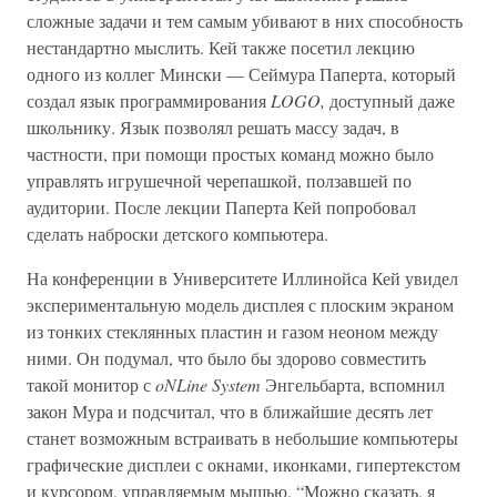
сложные задачи и тем самым убивают в них способность
нестандартно мыслить. Кей также посетил лекцию
одного из коллег Мински — Сеймура Паперта, который
создал язык программирования
LOGO,
доступный даже
школьнику. Язык позволял решать массу задач, в
частности, при помощи простых команд можно было
управлять игрушечной черепашкой, ползавшей по
аудитории. После лекции Паперта Кей попробовал
сделать наброски детского компьютера.
На конференции в Университете Иллинойса Кей увидел
экспериментальную модель дисплея с плоским экраном
из тонких стеклянных пластин и газом неоном между
ними. Он подумал, что было бы здорово совместить
такой монитор с
oNLine System
Энгельбарта, вспомнил
закон Мура и подсчитал, что в ближайшие десять лет
станет возможным встраивать в небольшие компьютеры
графические дисплеи с окнами, иконками, гипертекстом
и курсором, управляемым мышью. “Можно сказать, я