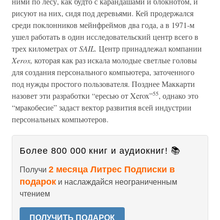
ними по лесу, как будто с карандашами и блокнотом, и
рисуют на них, сидя под деревьями. Кей продержался
среди поклонников мейнфреймов два года, а в 1971-м
ушел работать в один исследовательский центр всего в
трех километрах от
SAIL.
Центр принадлежал компании
Xerox,
которая как раз искала молодые светлые головы
для создания персонального компьютера, заточенного
под нужды простого пользователя. Позднее Маккарти
55
назовет эти разработки “ересью от Xerox”
, однако это
“мракобесие” задаст вектор развития всей индустрии
персональных компьютеров.
Более 800 000 книг и аудиокниг! 📚
2 месяца Литрес Подписки в
Получи
подарок
и наслаждайся неограниченным
чтением
ПОЛУЧИТЬ ПОДАРОК