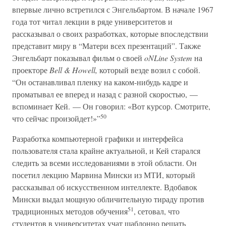
впервые лично встретился с Энгельбартом. В начале 1967
года тот читал лекции в ряде университетов и
рассказывал о своих разработках, которые впоследствии
представит миру в “Матери всех презентаций”. Также
Энгельбарт показывал фильм о своей
oNLine System
на
проекторе
Bell & Howell,
который везде возил с собой.
“Он останавливал пленку на каком-нибудь кадре и
проматывал ее вперед и назад с разной скоростью, —
вспоминает Кей. — Он говорил: «Вот курсор. Смотрите,
50
что сейчас произойдет!»”
Разработка компьютерной графики и интерфейса
пользователя стала крайне актуальной, и Кей старался
следить за всеми исследованиями в этой области. Он
посетил лекцию Марвина Мински из МТИ, который
рассказывал об искусственном интеллекте. Вдобавок
Мински выдал мощную обличительную тираду против
51
традиционных методов обучения
, сетовал, что
студентов в университетах учат шаблонно решать