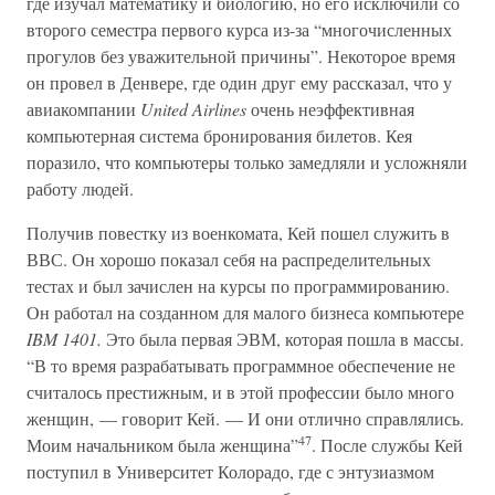
где изучал математику и биологию, но его исключили со
второго семестра первого курса из-за “многочисленных
прогулов без уважительной причины”. Некоторое время
он провел в Денвере, где один друг ему рассказал, что у
авиакомпании
United Airlines
очень неэффективная
компьютерная система бронирования билетов. Кея
поразило, что компьютеры только замедляли и усложняли
работу людей.
Получив повестку из военкомата, Кей пошел служить в
ВВС. Он хорошо показал себя на распределительных
тестах и был зачислен на курсы по программированию.
Он работал на созданном для малого бизнеса компьютере
IBM 1401.
Это была первая ЭВМ, которая пошла в массы.
“В то время разрабатывать программное обеспечение не
считалось престижным, и в этой профессии было много
женщин, — говорит Кей. — И они отлично справлялись.
47
Моим начальником была женщина”
. После службы Кей
поступил в Университет Колорадо, где с энтузиазмом