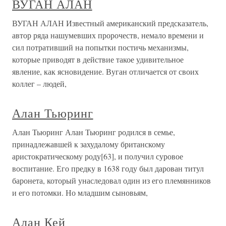
ВУГАН АЛАН
ВУГАН АЛАН Известный американский предсказатель,
автор ряда нашумевших пророчеств, немало времени и
сил потративший на попытки постичь механизмы,
которые приводят в действие такое удивительное
явление, как ясновидение. Вуган отличается от своих
коллег – людей,
Алан Тьюринг
Алан Тьюринг Алан Тьюринг родился в семье,
принадлежавшей к захудалому британскому
аристократическому роду[63], и получил суровое
воспитание. Его предку в 1638 году был дарован титул
баронета, который унаследовал один из его племянников
и его потомки. Но младшим сыновьям,
Алан Кей