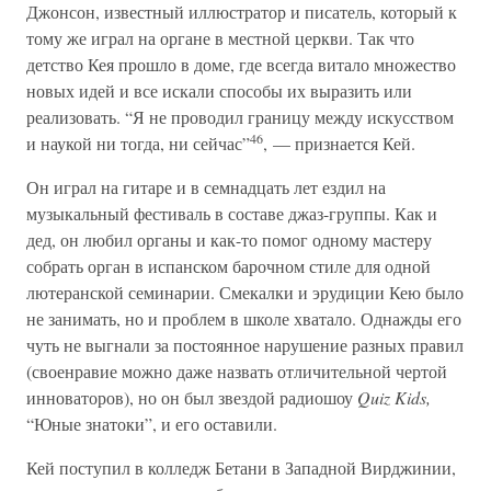
Джонсон, известный иллюстратор и писатель, который к
тому же играл на органе в местной церкви. Так что
детство Кея прошло в доме, где всегда витало множество
новых идей и все искали способы их выразить или
реализовать. “Я не проводил границу между искусством
46
и наукой ни тогда, ни сейчас”
, — признается Кей.
Он играл на гитаре и в семнадцать лет ездил на
музыкальный фестиваль в составе джаз-группы. Как и
дед, он любил органы и как-то помог одному мастеру
собрать орган в испанском барочном стиле для одной
лютеранской семинарии. Смекалки и эрудиции Кею было
не занимать, но и проблем в школе хватало. Однажды его
чуть не выгнали за постоянное нарушение разных правил
(своенравие можно даже назвать отличительной чертой
инноваторов), но он был звездой радиошоу
Quiz Kids,
“Юные знатоки”, и его оставили.
Кей поступил в колледж Бетани в Западной Вирджинии,