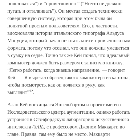
пользоваться”) и “приветливость” (“Ничто не должно
пугать и отталкивать”). Он мечтал создать технически
совершенную систему, которая при этом была бы
понятной простым пользователям. Его, в частности,
вдохновляла история итальянского типографа Альдуса
Мануция, который начал печатать книги привычного нам
формата, потому что осознал, что они должны умещаться
в сумку на седле. Точно так же Кей понял, что идеальный
компьютер должен быть размером с записную книжку.
“Легко работать, когда знаешь направление, — говорит
Кей. — Я вырезал образец такого компьютера из картона,
чтобы посмотреть, как он ложится в руку, как
52
выглядит”
.
Алан Кей восхищался Энгельбартом и проектами его
Исследовательского центра аугментации, однако работать
устроился в Стэнфордскую лабораторию искусственного
интеллекта
(SAIL)
с профессором Джоном Маккарти во
главе. Правда, там ему было не место. Маккарти