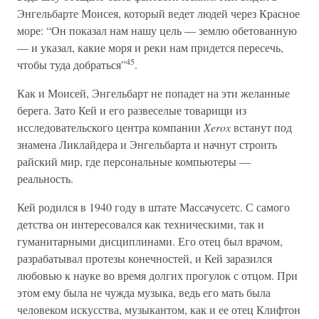
Энгельбарте Моисея, который ведет людей через Красное
море: “Он показал нам нашу цель — землю обетованную
— и указал, какие моря и реки нам придется пересечь,
45
чтобы туда добраться”
.
Как и Моисей, Энгельбарт не попадет на эти желанные
берега. Зато Кей и его развеселые товарищи из
исследовательского центра компании
Xerox
встанут под
знамена Ликлайдера и Энгельбарта и начнут строить
райский мир, где персональные компьютеры —
реальность.
Кей родился в 1940 году в штате Массачусетс. С самого
детства он интересовался как техническими, так и
гуманитарными дисциплинами. Его отец был врачом,
разрабатывал протезы конечностей, и Кей заразился
любовью к науке во время долгих прогулок с отцом. При
этом ему была не чужда музыка, ведь его мать была
человеком искусства, музыкантом, как и ее отец Клифтон